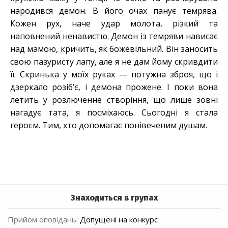
народився демон. В його очах панує темрява.
Кожен рух, наче удар молота, різкий та
наповнений ненавистю. Демон із темряви нависає
над мамою, кричить, як божевільний. Він заносить
свою пазуристу лапу, але я не дам йому скривдити
її. Скринька у моїх руках — потужна зброя, що і
дзеркало розіб’є, і демона прожене. І поки вона
летить у розлюченне створіння, що лише зовні
нагадує тата, я посміхаюсь. Сьогодні я стала
героєм. Тим, хто допомагає понівеченим душам.
Знаходиться в групах
Прийом оповідань
:
Допущені на конкурс