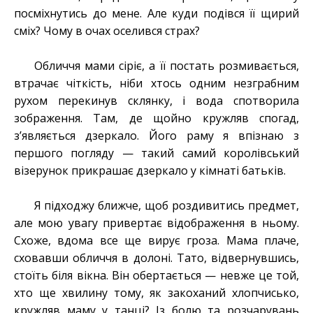
посміхнутись до мене. Але куди подівся її щирий
сміх? Чому в очах оселився страх?
Обличчя мами сіріє, а її постать розмивається,
втрачає чіткість, ніби хтось одним незграбним
рухом перекинув склянку, і вода спотворила
зображення. Там, де щойно кружляв спогад,
з’являється дзеркало. Його раму я впізнаю з
першого погляду — такий самий королівський
візерунок прикрашає дзеркало у кімнаті батьків.
Я підходжу ближче, щоб роздивитись предмет,
але мою увагу привертає відображення в ньому.
Схоже, вдома все ще вирує гроза. Мама плаче,
сховавши обличчя в долоні. Тато, відвернувшись,
стоїть біля вікна. Він обертається — невже це той,
хто ще хвилину тому, як закоханий хлопчисько,
кружляв маму у танці? Із болю та розчарувань