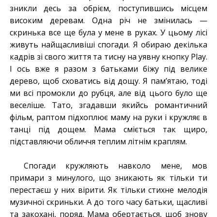
зникли десь за обрієм, поступившись місцем
високим деревам. Одна річ не змінилась —
скринька все ще була у мене в руках. У цьому лісі
живуть найщасливіші спогади. Я обираю декілька
кадрів зі свого життя та тисну на уявну кнопку Play.
І ось вже я разом з батьками біжу під велике
дерево, щоб сховатись від дощу. Я пам’ятаю, тоді
ми всі промокли до рубця, але від цього було ще
веселіше. Тато, згадавши якийсь романтичний
фільм, раптом підхоплює маму на руки і кружляє в
танці під дощем. Мама сміється так щиро,
підставляючи обличчя теплим літнім краплям.
Спогади кружляють навколо мене, мов
примари з минулого, що зникають як тільки ти
перестаєш у них вірити. Як тільки стихне мелодія
музичної скриньки. А до того часу батьки, щасливі
та закохані, поряд. Мама обертається, щоб знову