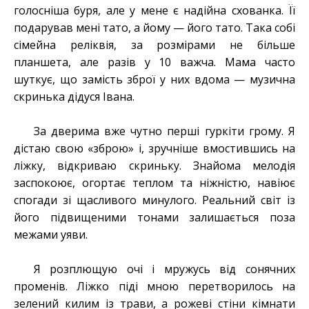
голосніша буря, але у мене є надійна схованка. Її
подарував мені тато, а йому — його тато. Така собі
сімейна реліквія, за розмірами не більше
планшета, але разів у 10 важча. Мама часто
шуткує, що замість зброї у них вдома — музична
скринька дідуся Івана.
За дверима вже чутно перші гуркіти грому. Я
дістаю свою «зброю» і, зручніше вмостившись на
ліжку, відкриваю скриньку. Знайома мелодія
заспокоює, огортає теплом та ніжністю, навіює
спогади зі щасливого минулого. Реальний світ із
його підвищеними тонами залишається поза
межами уяви.
Я розплющую очі і мружусь від сонячних
променів. Ліжко піді мною перетворилось на
зелений килим із трави, а рожеві стіни кімнати