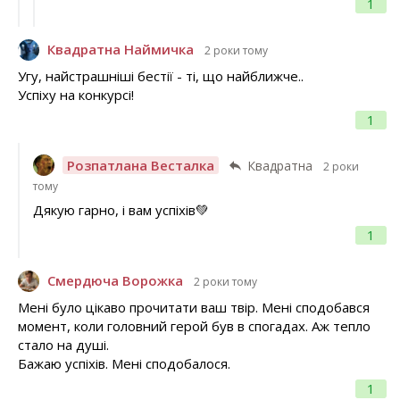
1
Квадратна Наймичка
2 роки тому
Угу, найстрашніші бестії - ті, що найближче..
Успіху на конкурсі!
1
Розпатлана Весталка
Квадратна
2 роки
тому
Дякую гарно, і вам успіхів💚
1
Смердюча Ворожка
2 роки тому
Мені було цікаво прочитати ваш твір. Мені сподобався
момент, коли головний герой був в спогадах. Аж тепло
стало на душі.
Бажаю успіхів. Мені сподобалося.
1