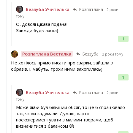
Беззуба Учителька
Розпатлана
2 роки
тому
О, доволі цікава подача!
Завжди будь ласка)
1
Розпатлана Весталка
Беззуба
2 роки тому
Не хотілось прямо писати про сварки, зайшла з
образів, і, мабуть, трохи ними захопилась)
1
Беззуба Учителька
Розпатлана
2 роки
тому
Може якби був більший обсяг, то це б спрацювало
так, як ви задумали. Думаю, варто
поекспериментувати з малими творами, щоб
визначитися з балансом 🤔