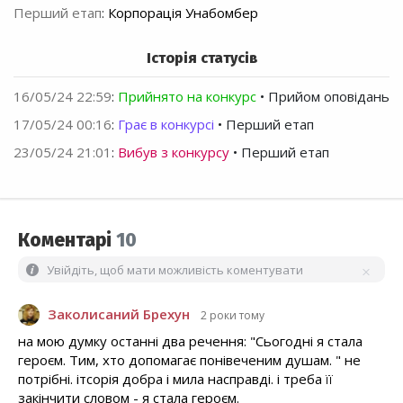
Перший етап
:
Корпорація Унабомбер
Історія статусів
16/05/24 22:59
:
Прийнято на конкурс
• Прийом оповідань
17/05/24 00:16
:
Грає в конкурсі
• Перший етап
23/05/24 21:01
:
Вибув з конкурсу
• Перший етап
Коментарі
10
Увійдіть, щоб мати можливість коментувати
Заколисаний Брехун
2 роки тому
на мою думку останні два речення: "Сьогодні я стала
героєм. Тим, хто допомагає понівеченим душам. " не
потрібні. ітсорія добра і мила насправді. і треба її
закінчити словом - я стала героєм.