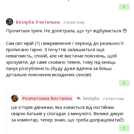
1
Беззуба Учителька
2 роки тому
Прочитала тричі. Не допетрала, що тут відбувається 🥹
Сам світ мрій (?) і викривлення / перехід до реальності
прописано гарно. З почуттів залишається оця
невагомість, спокій, але не вистачає пояснень, щоб
зрозуміти, де саме сховано темне, тому під кінець
панує розгубленість (буду дуже вдячна за більш
детальне пояснення вкладених сенсів!)
1
Розпатлана Весталка
Беззуба
2 роки тому
Це історія дівчинки, яка ховається від постійних
сварок батьків у спогадах з минулого. Велике дякую
за коментар, тепер знаю, що треба допрацювати🫠
1