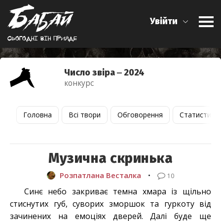
Увійти
Сьогоднi вiн прийде
Число звіра ‒ 2024
конкурс
Головна
Всі твори
Обговорення
Статистика
Музична скринька
Розпатлана Весталка
•
10
Синє небо закриває темна хмара із щільно
стиснутих губ, суворих зморшок та гуркоту від
зачинених на емоціях дверей. Далі буде ще