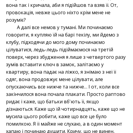
вона так і кричала, аби я підійшов та взяв її. От,
провокація, невже цього ніхто крім мене не
розуміє?
А далі все немов у тумані. Ми починаємо
говорити, я купляю їй на барі текілу, ми йдемо з
клубу, підходячи до мого дому починаємо
цілуватися, ледь-ледь підіймаємося на третій
поверх, через збудження я лише з четвертого разу
зумів вставити ключ в замок, залітаємо у
квартиру, вона падає на ліжко, я знімаю з неї її
одяг, вона продовжує мене цілувати, але
опускаючись все нижче та нижче… І от, коли все
закінчилося вона почала плакати. Просто раптово
ридає і каже, що батьки вб'ють її, якщо
дізнаються. Каже що їй чотирнадцять, каже що не
мусила цього робити, каже що все це було
помилкою. Я її майже не слухаю, а в один момент
хапаю і починаю душити. Кричу, що не винен,