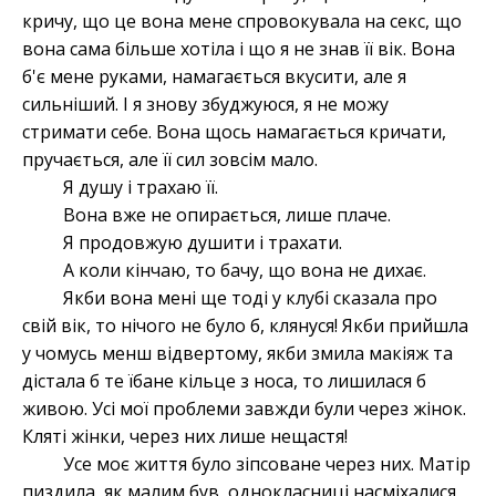
кричу, що це вона мене спровокувала на секс, що
вона сама більше хотіла і що я не знав її вік. Вона
б'є мене руками, намагається вкусити, але я
сильніший. І я знову збуджуюся, я не можу
стримати себе. Вона щось намагається кричати,
пручається, але її сил зовсім мало.
Я душу і трахаю її.
Вона вже не опирається, лише плаче.
Я продовжую душити і трахати.
А коли кінчаю, то бачу, що вона не дихає.
Якби вона мені ще тоді у клубі сказала про
свій вік, то нічого не було б, клянуся! Якби прийшла
у чомусь менш відвертому, якби змила макіяж та
дістала б те їбане кільце з носа, то лишилася б
живою. Усі мої проблеми завжди були через жінок.
Кляті жінки, через них лише нещастя!
Усе моє життя було зіпсоване через них. Матір
пиздила, як малим був, однокласниці насміхалися,