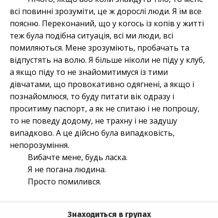
всі повинні зрозуміти, це ж дорослі люди. Я їм все
поясню. Переконаний, що у когось із копів у житті
теж була подібна ситуація, всі ми люди, всі
помиляються. Мене зрозуміють, пробачать та
відпустять на волю. Я більше ніколи не піду у клуб,
а якщо піду то не знайомитимуся із тими
дівчатами, що провокативно одягнені, а якщо і
познайомлюся, то буду питати вік одразу і
проситиму паспорт, а як не спитаю і не попрошу,
то не поведу додому, не трахну і не задушу
випадково. А це дійсно була випадковість,
непорозуміння.
Вибачте мене, будь ласка.
Я не погана людина.
Просто помилився.
Знаходиться в групах