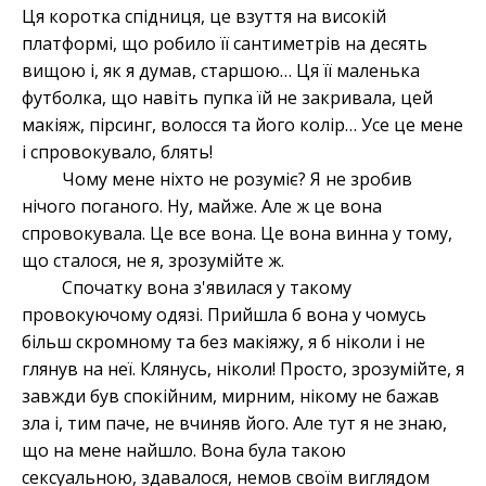
Ця коротка спідниця, це взуття на високій
платформі, що робило її сантиметрів на десять
вищою і, як я думав, старшою… Ця її маленька
футболка, що навіть пупка їй не закривала, цей
макіяж, пірсинг, волосся та його колір… Усе це мене
і спровокувало, блять!
Чому мене ніхто не розуміє? Я не зробив
нічого поганого. Ну, майже. Але ж це вона
спровокувала. Це все вона. Це вона винна у тому,
що сталося, не я, зрозумійте ж.
Спочатку вона з'явилася у такому
провокуючому одязі. Прийшла б вона у чомусь
більш скромному та без макіяжу, я б ніколи і не
глянув на неї. Клянусь, ніколи! Просто, зрозумійте, я
завжди був спокійним, мирним, нікому не бажав
зла і, тим паче, не вчиняв його. Але тут я не знаю,
що на мене найшло. Вона була такою
сексуальною, здавалося, немов своїм виглядом