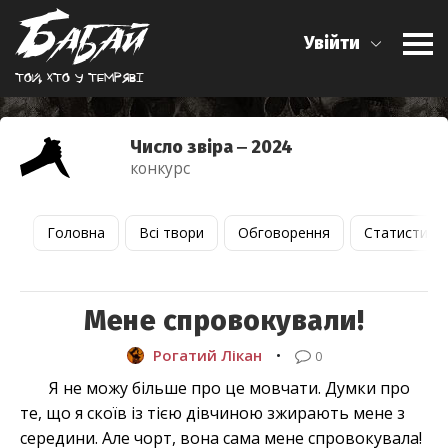
Увійти
Той, хто у темрявi
Число звіра ‒ 2024
конкурс
Головна
Всі твори
Обговорення
Статистика
Мене спровокували!
Рогатий Лікан
•
0
Я не можу більше про це мовчати. Думки про
те, що я скоїв із тією дівчиною зжирають мене з
середини. Але чорт, вона сама мене спровокувала!