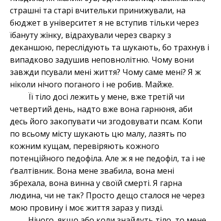
страшні та старі вчительки принижували, на
бюджет в університет я не вступив тільки через
їбануту жінку, відрахували через сварку з
деканшою, переслідують та шукають, бо трахнув і
випадково задушив неповнолітню. Чому вони
завжди псували мені життя? Чому саме мені? Я ж
ніколи нічого поганого і не робив. Майже.
Її тіло досі лежить у мене, вже третій чи
четвертий день, надто вже вона гарнюня, аби
десь його закопувати чи згодовувати псам. Копи
по всьому місту шукають цю малу, лазять по
кожним кущам, перевіряють кожного
потенційного педофіла. Але ж я не педофіл, та і не
ґвалтівник. Вона мене звабила, вона мені
збрехала, вона винна у своїй смерті. Я гарна
людина, чи не так? Просто дещо сталося не через
мою провину і моє життя зараз у пизді.
Нічого, якщо або коли знайдуть тіло, то мене