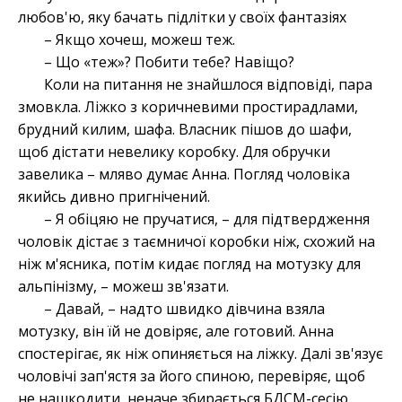
любов'ю, яку бачать підлітки у своїх фантазіях
– Якщо хочеш, можеш теж.
– Що «теж»? Побити тебе? Навіщо?
Коли на питання не знайшлося відповіді, пара
змовкла. Ліжко з коричневими простирадлами,
брудний килим, шафа. Власник пішов до шафи,
щоб дістати невелику коробку. Для обручки
завелика – мляво думає Анна. Погляд чоловіка
якийсь дивно пригнічений.
– Я обіцяю не пручатися, – для підтвердження
чоловік дістає з таємничої коробки ніж, схожий на
ніж м'ясника, потім кидає погляд на мотузку для
альпінізму, – можеш зв'язати.
– Давай, – надто швидко дівчина взяла
мотузку, він їй не довіряє, але готовий. Анна
спостерігає, як ніж опиняється на ліжку. Далі зв'язує
чоловічі зап'ястя за його спиною, перевіряє, щоб
не нашкодити, неначе збирається БДСМ-сесію