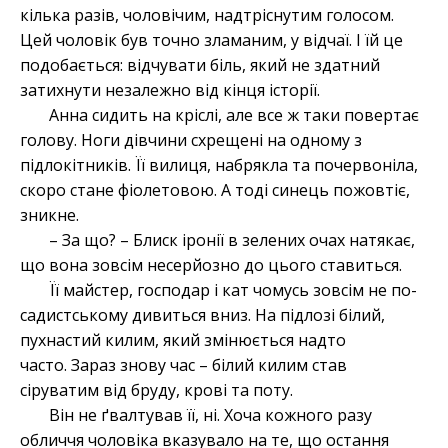
кілька разів, чоловічим, надтріснутим голосом.
Цей чоловік був точно зламаним, у відчаї. І їй це
подобається: відчувати біль, який не здатний
затихнути незалежно від кінця історії.
Анна сидить на кріслі, але все ж таки повертає
голову. Ноги дівчини схрещені на одному з
підлокітників. Її вилиця, набрякла та почервоніла,
скоро стане фіолетовою. А тоді синець пожовтіє,
зникне.
– За що? – Блиск іронії в зелених очах натякає,
що вона зовсім несерйозно до цього ставиться.
Її майстер, господар і кат чомусь зовсім не по-
садистському дивиться вниз. На підлозі білий,
пухнастий килим, який змінюється надто
часто. Зараз знову час – білий килим став
сіруватим від бруду, крові та поту.
Він не ґвалтував її, ні. Хоча кожного разу
обличчя чоловіка вказувало на те, що остання