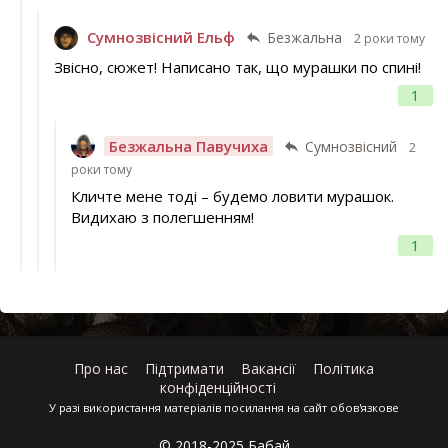
Сумнозвісний Ельф
Безжальна
2 роки тому
Звісно, сюжет! Написано так, що мурашки по спині!
1
Безжальна Павучиха
Сумнозвісний
2
роки тому
Кличте мене тоді – будемо ловити мурашок.
Видихаю з полегшенням!
1
Про нас
Підтримати
Вакансії
Політика
конфіденційності
У разі використання матеріалів посилання на сайт обов'язкове
© 2018-2025 Бабай