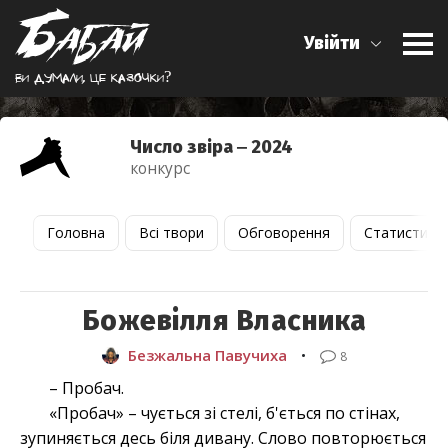
Увійти
Ви думали, це казочки?
Число звіра ‒ 2024
конкурс
Головна
Всі твори
Обговорення
Статистика
Божевілля Власника
Безжальна Павучиха
•
8
– Пробач.
«Пробач» – чується зі стелі, б'ється по стінах,
зупиняється десь біля дивану. Слово повторюється