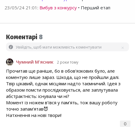
23/05/24 21:01
:
Вибув з конкурсу
• Перший етап
Коментарі
8
Увійдіть, щоб мати можливість коментувати
Чумний М'ясник
2 роки тому
Прочитав ще раніше, бо в обов'язкових було, але
коментую лише зараз. Шкода, що не пройшли далі.
Твір цікавий, однак місцями надто таємничий. Ідея з
образом помсти прослідковується, але заплутувала
абстрактність: існувала чи ні?
Момент із ножем в'ївся у пам'ять, тож вашу роботу
точно запам'ятав😈
Натхнення на нові твори!
0