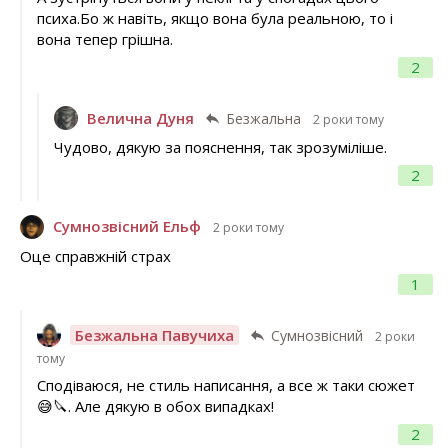
психа.Бо ж навіть, якщо вона була реальною, то і
вона тепер грішна.
2
Велична Дуня
Безжальна
2 роки тому
Чудово, дякую за пояснення, так зрозуміліше.
2
Сумнозвісний Ельф
2 роки тому
Оце справжній страх
1
Безжальна Павучиха
Сумнозвісний
2 роки
тому
Сподіваюся, не стиль написання, а все ж таки сюжет
😅🔪. Але дякую в обох випадках!
2