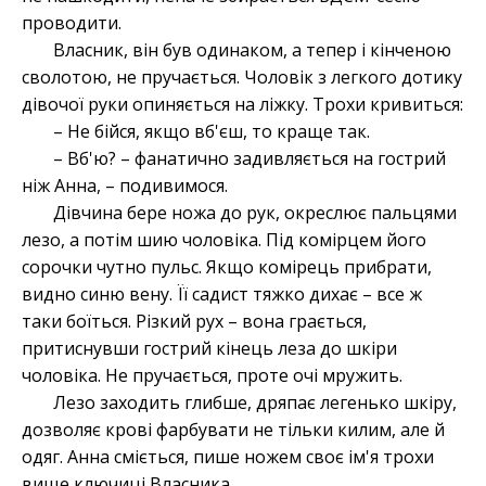
проводити.
Власник, він був одинаком, а тепер і кінченою
сволотою, не пручається. Чоловік з легкого дотику
дівочої руки опиняється на ліжку. Трохи кривиться:
– Не бійся, якщо вб'єш, то краще так.
– Вб'ю? – фанатично задивляється на гострий
ніж Анна, – подивимося.
Дівчина бере ножа до рук, окреслює пальцями
лезо, а потім шию чоловіка. Під комірцем його
сорочки чутно пульс. Якщо комірець прибрати,
видно синю вену. Її садист тяжко дихає – все ж
таки боїться. Різкий рух – вона грається,
притиснувши гострий кінець леза до шкіри
чоловіка. Не пручається, проте очі мружить.
Лезо заходить глибше, дряпає легенько шкіру,
дозволяє крові фарбувати не тільки килим, але й
одяг. Анна сміється, пише ножем своє ім'я трохи
вище ключиці Власника.