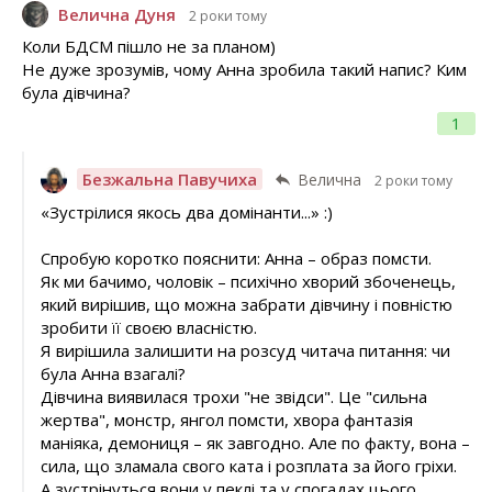
Велична Дуня
2 роки тому
Коли БДСМ пішло не за планом)
Не дуже зрозумів, чому Анна зробила такий напис? Ким
була дівчина?
1
Безжальна Павучиха
Велична
2 роки тому
«Зустрілися якось два домінанти...» :)
Спробую коротко пояснити: Анна – образ помсти.
Як ми бачимо, чоловік – психічно хворий збоченець,
який вирішив, що можна забрати дівчину і повністю
зробити її своєю власністю.
Я вирішила залишити на розсуд читача питання: чи
була Анна взагалі?
Дівчина виявилася трохи "не звідси". Це "сильна
жертва", монстр, янгол помсти, хвора фантазія
маніяка, демониця – як завгодно. Але по факту, вона –
сила, що зламала свого ката і розплата за його гріхи.
А зустрінуться вони у пеклі та у спогадах цього