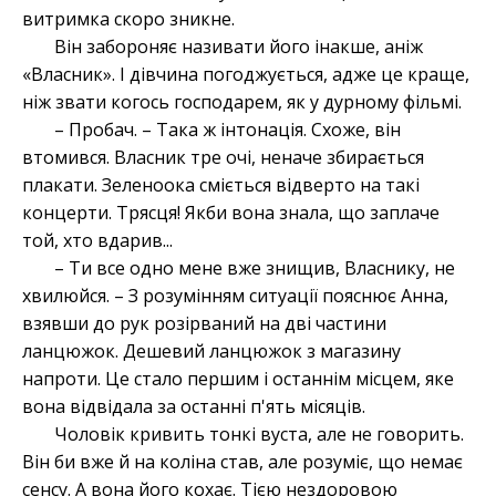
витримка скоро зникне.
Він забороняє називати його інакше, аніж
«Власник». І дівчина погоджується, адже це краще,
ніж звати когось господарем, як у дурному фільмі.
– Пробач. – Така ж інтонація. Схоже, він
втомився. Власник тре очі, неначе збирається
плакати. Зеленоока сміється відверто на такі
концерти. Трясця! Якби вона знала, що заплаче
той, хто вдарив...
– Ти все одно мене вже знищив, Власнику, не
хвилюйся. – З розумінням ситуації пояснює Анна,
взявши до рук розірваний на дві частини
ланцюжок. Дешевий ланцюжок з магазину
напроти. Це стало першим і останнім місцем, яке
вона відвідала за останні п'ять місяців.
Чоловік кривить тонкі вуста, але не говорить.
Він би вже й на коліна став, але розуміє, що немає
сенсу. А вона його кохає. Тією нездоровою