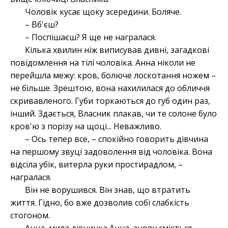
Чоловік кусає щоку зсередини. Боляче.
– Вб'єш?
– Поспішаєш? Я ще не награлася.
Кілька хвилин ніж виписував дивні, загадкові
повідомлення на тілі чоловіка. Анна ніколи не
перейшла межу: кров, болюче лоскотання ножем –
не більше. Зрештою, вона нахилилася до обличчя
скривавленого. Губи торкаються до губ один раз,
інший. Здається, Власник плакав, чи те солоне було
кров'ю з порізу на щоці... Неважливо.
– Ось тепер все, – спокійно говорить дівчина
на першому звуці задоволення від чоловіка. Вона
відсіла убік, витерла руки простирадлом, –
награлася.
Він не ворушився. Він знав, що втратить
життя. Гідно, бо вже дозволив собі слабкість
стогоном.