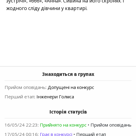
зустрічі», «666», «Анна». Сивина на його скронях. І
жодного сліду дівчини у квартирі.
Знаходиться в групах
Прийом оповідань
:
Допущені на конкурс
Перший етап
:
Інженери Голмса
Історія статусів
16/05/24 22:23
:
Прийнято на конкурс
• Прийом оповідань
17/05/24 00:16
:
Грає в конкурсі
• Перший етап