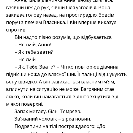
Анна, мила дівчинка Анна, знову сміється,
взявши ніж до рук, сівши біля узголів'я. Вона
закидає голову назад, на простирадло. Зовсім
поруч з плечем Власника. І він вперше виказує
спротив.
Він надто пізно розуміє, що відбувається.
– Не смій, Анно!
– Як тебе звати?
– Не смій.
– Як. Тебе. Звати? – Чітко повторює дівчина,
піднісши ножа до власної шиї. Її пальці відшукують
вену швидко. А він задихається власним ім'ям, і
вплинути на ситуацію не може. Багряним стає
ліжко, коли він намагається відштовхнутися від
м'якої поверхні.
Запах металу, біль. Темрява.
Зв'язаний чоловік – зірка новин.
Подряпини на тілі постраждалого: «До