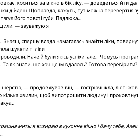
овкає, коситься за вікно в бік лісу, — доведеться йти да
инки дійдеш. Щоправда, кажуть, тут можна перевертня з
ягує його товсті губи. Падлюка...
щили, — зауважую я.
… Знаєш, спершу влада намагалась знайти ліки, поверну
ала шукати ті ліки.
оводили. Наче й були якісь успіхи, але… Чомусь програ
Та як знати, що хоч це їм вдалось? Готова перевірити?
шерстю, — продовжував він, — гострючі ікла, люті жовт
о кілька хвилин, щоб випотрошити людину і проковтнут
макує…
 вдих.
трашна мить: я визираю в кухонне вікно і бачу тебе, Алекс
…