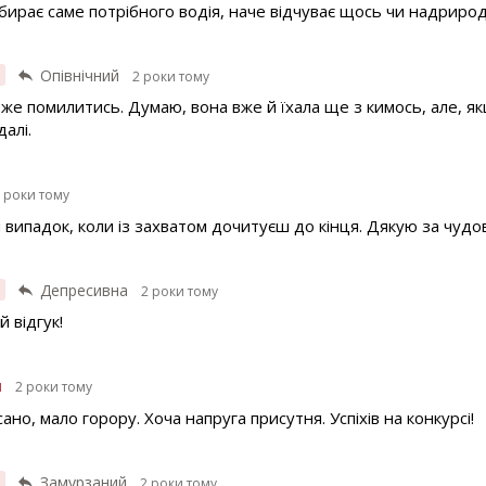
бирає саме потрібного водія, наче відчуває щось чи надрирод
я
Опівнічний
2 роки тому
оже помилитись. Думаю, вона вже й їхала ще з кимось, але, як
алі.
 роки тому
 випадок, коли із захватом дочитуєш до кінця. Дякую за чудо
я
Депресивна
2 роки тому
 відгук!
н
2 роки тому
но, мало горору. Хоча напруга присутня. Успіхів на конкурсі!
я
Замурзаний
2 роки тому