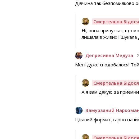
Дівчина так безпомилково о
Смертельна Бідос
Ні, вона припускає, що м
лишала в живих і шукала д
Депресивна Медуза
2
Мені дуже сподобалося! Той
Смертельна Бідос
А я вам дякую за приємний
Замурзаний Наркома
Цікавий формат, гарно написа
Смертельна Бідос