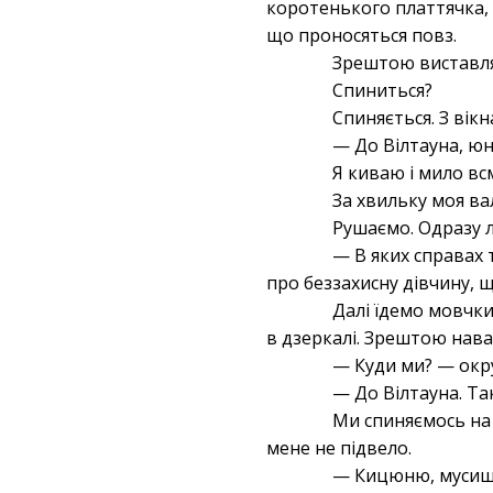
коротенького платтячка, 
що проносяться повз.
Зрештою виставляю
Спиниться?
Спиняється. З вік
— До Вілтауна, юн
Я киваю і мило вс
За хвильку моя ва
Рушаємо. Одразу 
— В яких справах 
про беззахисну дівчину, щ
Далі їдемо мовчки
в дзеркалі. Зрештою нава
— Куди ми? — окру
— До Вілтауна. Та
Ми спиняємось на 
мене не підвело.
— Кицюню, мусиш в