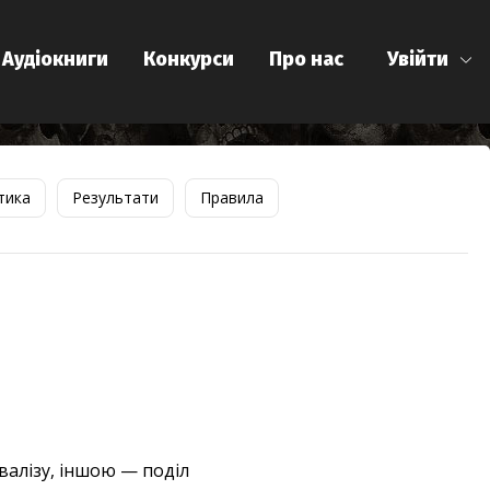
Аудіокниги
Конкурси
Про нас
Увійти
тика
Результати
Правила
валізу, іншою — поділ