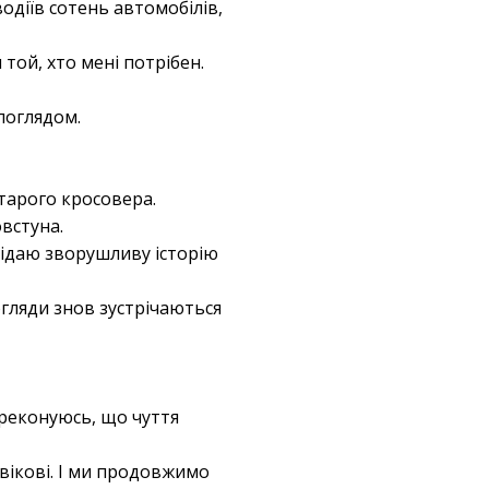
одіїв сотень автомобілів,
той, хто мені потрібен.
поглядом.
старого кросовера.
встуна.
овідаю зворушливу історію
погляди знов зустрічаються
ереконуюсь, що чуття
овікові. І ми продовжимо