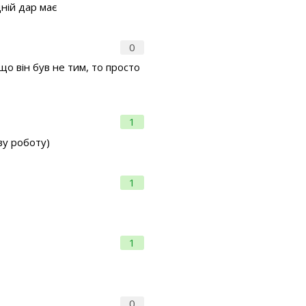
ній дар має
0
що він був не тим, то просто
1
ву роботу)
1
1
0