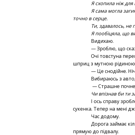
Я схопила ніж для м
Я сама могла заги
точно в серце.
Ти, здавалось, не
Я пообіцяла, що в
Видихаю.
— Зроблю, що ск
Очі товстуна пере
шприц з мутною рідиною
— Це снодійне. Ні
Вибираюсь з авто,
— Страшне почнет
Чи впізнав би ти з
І ось справу зробл
сукенка. Тепер на мені д
Час додому.
Дорога займає кіл
прямую до підвалу.