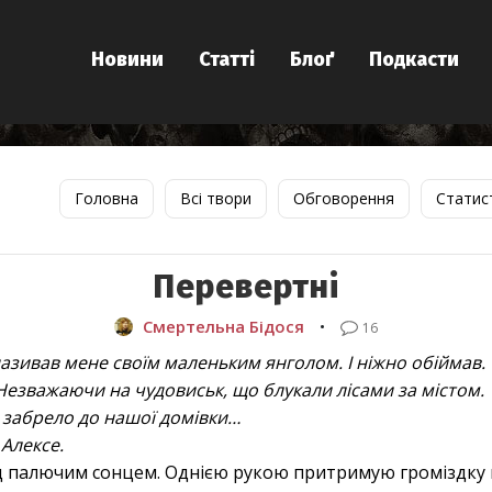
Новини
Статті
Блоґ
Подкасти
Головна
Всі твори
Обговорення
Статис
Перевертні
Смертельна Бідося
•
16
 називав мене своїм маленьким янголом. І ніжно обіймав.
Незважаючи на чудовиськ, що блукали лісами за містом.
х забрело до нашої домівки…
 Алексе.
ід палючим сонцем. Однією рукою притримую громіздку 