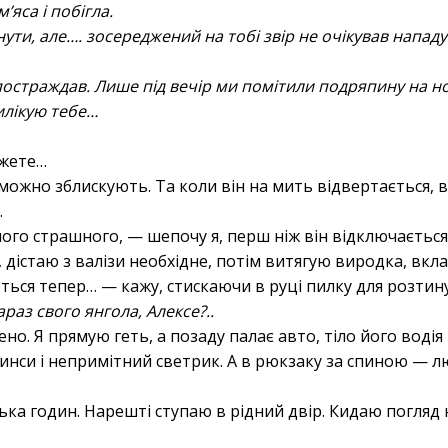
’яса і побігла.
нути, але…. зосереджений на тобі звір не очікував нападу
 постраждав. Лише під вечір ми помітили подряпину на но
илікую тебе…
ажете…
можно зблискують. Та коли він на мить відвертається,
.
чого страшного, — шепочу я, перш ніж він відключається
 дістаю з валізи необхідне, потім витягую виродка, вкл
ься тепер… — кажу, стискаючи в руці пилку для розтину
араз свого янгола, Алексе?..
ено. Я прямую геть, а позаду палає авто, тіло його воді
жинси і непримітний светрик. А в рюкзаку за спиною — л
ька годин. Нарешті ступаю в рідний двір. Кидаю погляд н