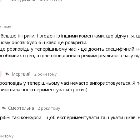
и тому
и більше інтриги. І згоден із іншими коментами, що відчуття, 
ому обсязі було б цікаво це розкрити.
це розповідь у теперішньому часі - це досить специфічний ін
собливих сцен, а ціле оповідання в режимі реального часу ві
я
Мертвий
2 роки тому
, розповідь у теперішньому часі нечасто використовується. Я
 вирішила поекспериментувати трохи :)
Смертельна
2 роки тому
рібні такі конкурси - щоб експериментувати та шукати цікаві но
ки тому