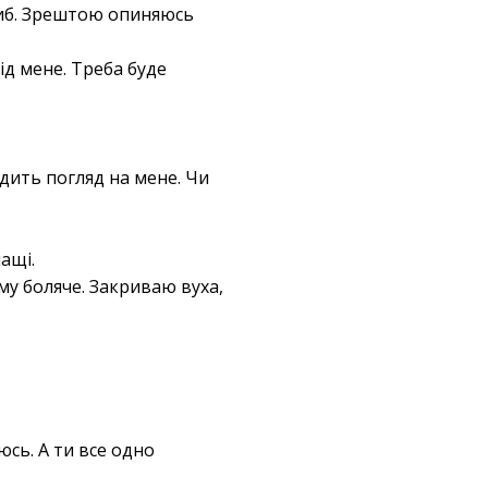
либ. Зрештою опиняюсь
ід мене. Треба буде
одить погляд на мене. Чи
ащі.
му боляче. Закриваю вуха,
юсь. А ти все одно