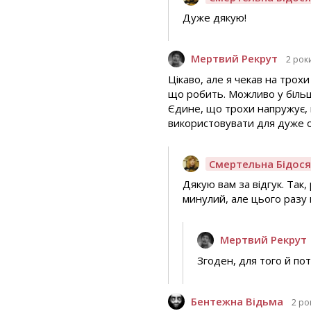
Дуже дякую!
Мертвий Рекрут
2 рок
Цікаво, але я чекав на трох
що робить. Можливо у більш
Єдине, що трохи напружує, 
використовувати для дуже о
Смертельна Бідос
Дякую вам за відгук. Так
минулий, але цього разу
Мертвий Рекрут
Згоден, для того й пот
Бентежна Відьма
2 ро