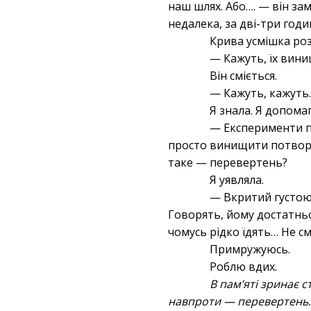
наш шлях. Або…. — він зам
недалека, за дві-три год
Крива усмішка розт
— Кажуть, їх вини
Він сміється.
— Кажуть, кажуть
Я знала. Я допомаг
— Експерименти пр
просто винищити потвор. 
таке — перевертень?
Я уявляла.
— Вкритий густою 
Говорять, йому достатнь
чомусь рідко їдять… Не с
Примружуюсь.
Роблю
В пам’яті зринає с
навпроти — перевертень