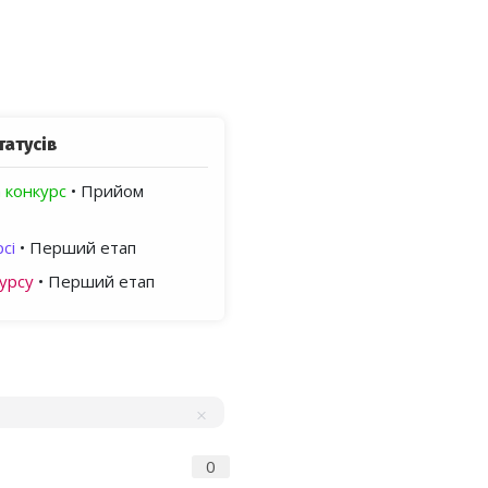
татусів
 конкурс
• Прийом
сі
• Перший етап
урсу
• Перший етап
0