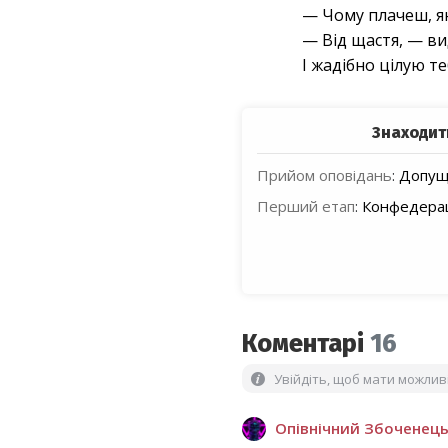
— Чому плачеш, я
— Від щастя, — ви
І жадібно цілую те
Знаходит
Прийом оповідань
:
Допуще
Перший етап
:
Конфедерац
Коментарі
16
Увійдіть, щоб мати можли
Опівнічний Збоченец