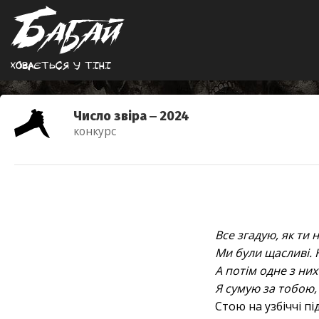
Ховається у тiнi
Число звіра ‒ 2024
конкурс
Все згадую, як ти
Ми були щасливі. 
А потім одне з ни
Я сумую за тобою,
Стою на узбіччі п