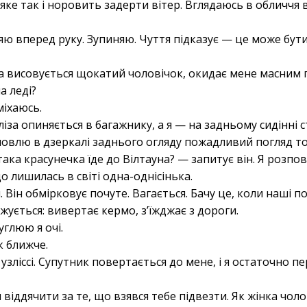
яке так і норовить задерти вітер. Вглядаюсь в обличчя в
 вперед руку. Зупиняю. Чуття підказує — це може бути 
на висовується щокатий чоловічок, окидає мене масним 
а леді?
міхаюсь.
ліза опиняється в багажнику, а я — на задньому сидінні 
ловлю в дзеркалі заднього огляду пожадливий погляд то
така красунечка їде до Вілтауна? — запитує він. Я розп
о лишилась в світі одна-однісінька.
. Він обмірковує почуте. Вагається. Бачу це, коли наші 
жується: вивертає кермо, з’їжджає з дороги.
глюю я очі.
к ближче.
узліссі. Супутник повертається до мене, і я остаточно п
іддячити за те, що взявся тебе підвезти. Як жінка чол