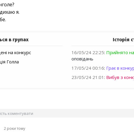
нголе?
дихаю я.
бе.
ься в групах
Історія с
ні на конкурс
16/05/24 22:25
:
Прийнято на
оповідань
ія Голла
17/05/24 00:16
:
Грає в конкур
23/05/24 21:01
:
Вибув з конк
вість коментувати
ь
2 роки тому