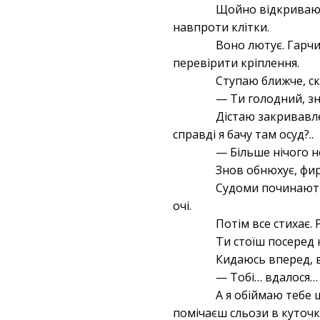
Щойно відкриваю 
навпроти клітки.
Воно лютує. Гарчи
перевірити кріплення.
Ступаю ближче, с
— Ти голодний, зн
Дістаю закривавле
справді я бачу там осуд?..
— Більше нічого 
Знов обнюхує, фир
Судоми починаютьс
очі.
Потім все стихає.
Ти стоїш посеред 
Кидаюсь вперед, в
— Тобі… вдалося…
А я обіймаю тебе 
помічаєш сльози в куточк