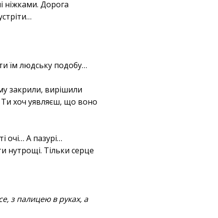
лі ніжками. Дорога
устріти…
ти їм людську подобу…
му закрили, вирішили
 Ти хоч уявляєш, що воно
і очі… А пазурі…
и нутрощі. Тільки серце
е, з палицею в руках, а