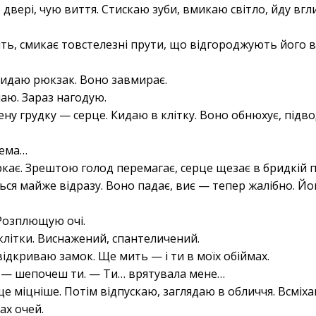
двері, чую виття. Стискаю зуби, вмикаю світло, йду вг
ть, смикає товстелезні прути, що відгороджують його в
кидаю рюкзак. Воно завмирає.
аю. Зараз нагодую.
ну грудку — серце. Кидаю в клітку. Воно обнюхує, підв
нема…
кає. Зрештою голод перемагає, серце щезає в бридкій п
я майже відразу. Воно падає, виє — тепер жалібно. Йо
 Розплющую очі.
клітки. Виснажений, спантеличений.
ідкриваю замок. Ще мить — і ти в моїх обіймах.
 — шепочеш ти. — Ти… врятувала мене…
ще міцніше. Потім відпускаю, заглядаю в обличчя. Всміха
ах очей.