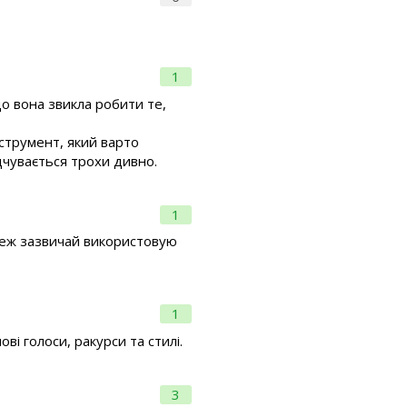
1
що вона звикла робити те,
струмент, який варто
дчувається трохи дивно.
1
 теж зазвичай використовую
1
ві голоси, ракурси та стилі.
3