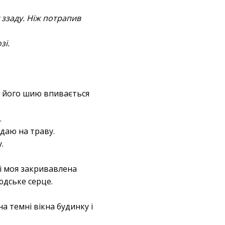
 ззаду. Ніж потрапив
зі.
 в його шию впивається
.
адаю на траву.
.
я і моя закривавлена
юдське серце.
а темні вікна будинку і