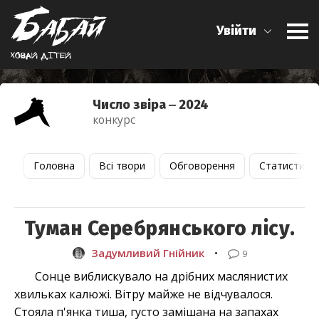
Увійти
Ховай дiтей
Число звіра ‒ 2024
конкурс
Головна
Всі твори
Обговорення
Статистика
Туман Серебрянського лісу.
Задумливий Гнійник
•
9
Сонце виблискувало на дрібних маслянистих
хвильках калюжі. Вітру майже не відчувалося.
Стояла п'янка тиша, густо замішана на запахах