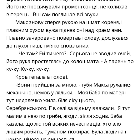
Його не просвічували промені сонця, не колихав
вітерець... Він сам поглинав всі звуки.
Макс знову сперся рукою на шмат кореня, і
плавним рухом вужа підняв очі над краєм ями.
Плавно зачаровано повертав голову, дослухався
до глухої тиші, і м'яко сповз вниз.
- Че там? Ей ти чего?- Серьога не зводив очей,
його рука простяглась до колошмата. - А парень то
ку-ку. Ку-ку, ку-ку....
Кров гепала в голові.
-Вони прийшли за мною. - губи Макса рухалися
механічно, немов у ляльки. - Моя баба по матері
тут недалечко жила, біля лісу цього,
Серебрянського. Її в селі за відьму вважали... Я тут
малим з нею по гриби, ягоди, зілля ходив. Баба
казала, що ліс той всяких нечестивців, хто зло
людям робить, туманом пожирає. Була людина і
немає, нічого не лишається.