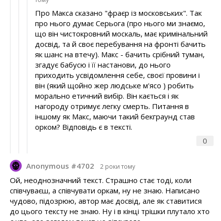
Про Макса сказано "фраєр із московських". Так
про нього думає Серьога (про нього ми знаємо,
що він чистокровний москаль, має кримінальний
досвід, та й своє перебування на фронті бачить
як шанс на втечу). Макс - бачить срібний туман,
згадує бабусю і її настанови, до нього
приходить усвідомлення себе, своєї провини і
він (який щойно жер людське м'ясо ) робить
морально етичний вибір. Він кається і як
нагороду отримує легку смерть. Питання в
іншому як Макс, маючи такий бекграунд став
орком? Відповідь є в тексті.
0
Anonymous #4702
2 роки тому
Ой, неоднозначний текст. Страшно стає тоді, коли
співчуваєш, а співчувати оркам, ну не знаю. Написано
чудово, підозрюю, автор має досвід, але як ставитися
до цього тексту не знаю. Ну і в кінці трішки плутало хто