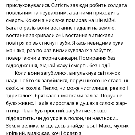
прислуховувалися. Ситість завжди робить солдата
повільним та неуважним, а за ними приходить
смерть. Кожен з них вже помирав на цій війні.
Багато разів вони востаннє падали на землю,
востаннє закривали очі, востаннє витискали
повітря крізь стиснуті зуби. Якась невидима рука
маніяка, раз по раз висмикувала їх з забуття,
повертаючи в жорна сансари. Помирання без
відродження, відчай жаху і смерть без надії.
Коли вони загубилися, вигулькнув світлячок
надії. Тобто як загубилися, поруч нікого не стало, ні
своїх, ні хохлів. Пекло, чи може чистилище, ревіло і
здригалося, брязкало шматками заліза. Поруч не
було живих. Надія виростала в душах з силою жар-
птиці. План був простий: загубитися, якщо
підфартить, чи до укрів в полон, чи навтьоки...
Земля велика, місце десь знайдеться. І Макс, мужик
кріпкий, видюжає, хоч і фраєр з