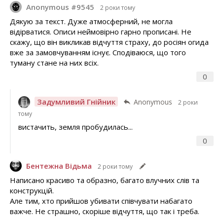
Anonymous #9545
2 роки тому
Дякую за текст. Дуже атмосферний, не могла
відірватися. Описи неймовірно гарно прописані. Не
скажу, що він викликав відчуття страху, до росіян огида
вже за замовчуванням існує. Сподіваюся, що того
туману стане на них всіх.
0
Задумливий Гнійник
Anonymous
2 роки
тому
вистачить, земля пробудилась...
0
Бентежна Відьма
2 роки тому
Написано красиво та образно, багато влучних слів та
конструкцій.
Але тим, хто прийшов убивати співчувати набагато
важче. Не страшно, скоріше відчуття, що так і треба.