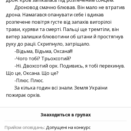
дрон. Кров запікалась під розпеченим сонцем.
Дроновод смачно блював. Він мало не втратив
дрона. Намагався опанувати себе і вдихав
розпечене повітря густе від запахів вигорілої
трави, куряви та смерті. Пальці ще тремтіли, він
витер залишки блювотини об штани й простягнув
руку до рації. Скрипнуло, затріщало.
-Відьма, Відьма, Оксана!!!
-Чого тобі? Трьохсотий?
-Ні. Двохсотий орк. Подивись, я тобі перекинув.
Що це, Оксана. Що це?
-Плюс. Плюс.
За кілька годин всі знали. Земля України
пожирає орків.
Знаходиться в групах
Прийом оповідань
:
Допущені на конкурс