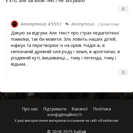
є хто, але загалом текст не зіпсувало
0
Anonymous #5551
Anonymous
2 роки тому
Дякую за відгуки. Але текст про страх педагогічної
помилки, так би мовити. Зло ловить наших дітей,
інфікує та перетворює їх на орків. Надія ж, в
непізнаній древній силі роду і землі, в архетипах, в
різдвяній куті, вишиванці..., тому і легенда, тому і
відьма...
0
Про нас
Підтримати
Вакансії
Політика
конфіденційності
У разі використання матеріалів посилання на сайт обов'язкове
© 2018-2025 Бабай