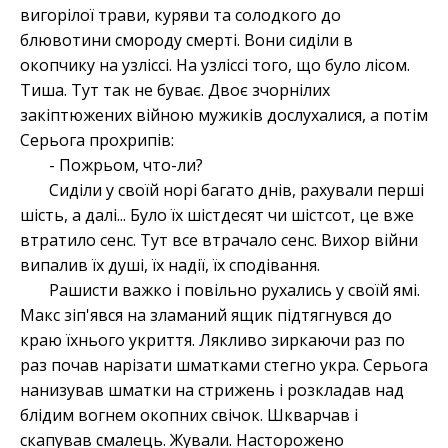
вигорілої трави, куряви та солодкого до
блювотини смороду смерті. Вони сиділи в
окопчику на узліссі. На узліссі того, що було лісом.
Тиша. Тут так не буває. Двоє зчорнілих
закіптюжених війною мужиків дослухалися, а потім
Серьога прохрипів:
- Пожрьом, что-ли?
Сиділи у своїй норі багато днів, рахували перші
шість, а далі... Було їх шістдесят чи шістсот, це вже
втратило сенс. Тут все втрачало сенс. Вихор війни
випалив їх душі, їх надії, їх сподівання.
Рашисти важко і повільно рухались у своїй ямі.
Макс зіп'явся на зламаний ящик підтягнувся до
краю їхнього укриття. Лякливо зиркаючи раз по
раз почав нарізати шматками стегно укра. Серьога
нанизував шматки на стрижень і розкладав над
блідим вогнем окопних свічок. Шкварчав і
скапував смалець. Жували. Насторожено