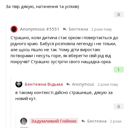
За твір дякую, натхнення та успіхів)
0
Anonymous #5551
Бентежна
2 роки тому
Страшно, коли дитина стає орком і повертається до
рідного краю. Бабуся розповіла легенду і не тільки,
але щось пішло не так. Чому діти виростаю
потворами і несуть горе, як вберегти свій рід від
покручів? Страшно зустріти свого нащадка-орка.
1
Бентежна Відьма
Anonymous
2 роки тому
в такому контексті дійсно страшніше, дякую за
новий кут.
0
Задумливий Гнійник
Бентежна
2 роки
тому