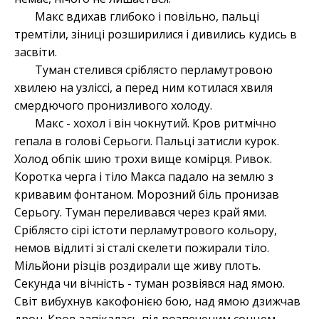
Макс вдихав глибоко і повільно, пальці
тремтіли, зіниці розширилися і дивились кудись в
засвіти.
Туман стелився сріблясто перламутровою
хвилею на узліссі, а перед ним котилася хвиля
смердючого пронизливого холоду.
Макс - хохол і він чокнутий. Кров ритмічно
гепала в голові Серьоги. Пальці затисли курок.
Холод обпік шию трохи вище комірця. Ривок.
Коротка черга і тіло Макса падало на землю з
кривавим фонтаном. Морозний біль пронизав
Серьогу. Туман переливався через край ями.
Сріблясто сірі істоти перламутрового кольору,
немов відлиті зі сталі скелети пожирали тіло.
Мільйони різців роздирали ще живу плоть.
Секунда чи вічність - туман розвіявся над ямою.
Світ вибухнув какофонією бою, над ямою дзижчав