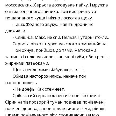
московських...Серьога дожовував пайку, і мружив
очі від сонячного зайчика. Той вистрибнув з
пошарпаного куща і ніжно лоскотав щоку.
Тиша. Жодного звуку... Навіть дрони не
дзижчали...
- Слиш-ка, Макс, не спи. Нельзя. Гутарь что-ли...
Серьога різко штурхонув свого компаньйона.
Той охнув, прийшов до тями, матюками
зашипів і сплюнув через запечені губи, обвітрені з
жирними патьоками.
Щось невловиме відбувалося в лісі.
Обидва насторожились, неначе пси
нашорошились
- Не дрефь. Как стемнеет...
Сріблястий серпанок неначе повз по землі.
Сірий напівпрозорий туман повивав понівечені,
посічені дерева, заповнював вирви і ями, рівняв
шрами понівеченого лісу, сповиваючи землю.