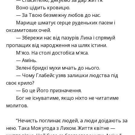
— Спасителю, дякуємо за дар життя.
Воно цідить кровицю.
— За Твою безмежну любов до нас.
Марище шматує серце руденьких пасем і
оксамитових очей.
— Збережи нас від пазурів Лиха і спрямуй
пропащих від народження на шлях істини.
М'ясо. На столі достобіса м'яса.
— Амінь.
Зелені бридкі мухи мчать до нього.
— Чому Глабейс узяв залишки людства під
своє крило?
— Бо це Його призначення.
Бог не існуватиме, якщо ніхто не читатиме
молитов.
“Нечисть поглинає людей, а люди доїдають за
нею. Така Моя угода з Лихом. Життя квітне —