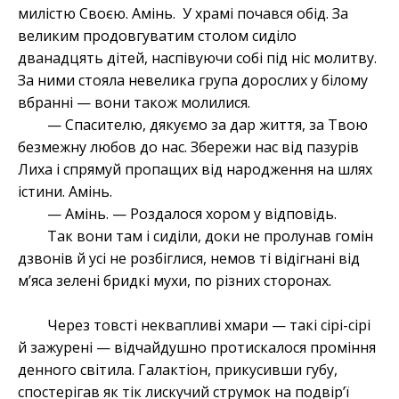
милістю Своєю. Амінь. У храмі почався обід. За
великим продовгуватим столом сиділо
дванадцять дітей, наспівуючи собі під ніс молитву.
За ними стояла невелика група дорослих у білому
вбранні — вони також молилися.
— Спасителю, дякуємо за дар життя, за Твою
безмежну любов до нас. Збережи нас від пазурів
Лиха і спрямуй пропащих від народження на шлях
істини. Амінь.
— Амінь. — Роздалося хором у відповідь.
Так вони там і сиділи, доки не пролунав гомін
дзвонів й усі не розбіглися, немов ті відігнані від
м’яса зелені бридкі мухи, по різних сторонах.
Через товсті неквапливі хмари — такі сірі-сірі
й зажурені — відчайдушно протискалося проміння
денного світила. Галактіон, прикусивши губу,
спостерігав як тік лискучий струмок на подвір’ї