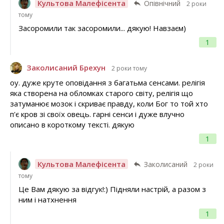
Культова Малефісента
Опівнічний
2 роки
тому
Засоромили так засоромили... дякую! Навзаєм)
1
Заколисаний Брехун
2 роки тому
оу. дуже круте оповідання з багатьма сенсами. релігія
яка створена на обломках старого світу, релігія що
затуманює мозок і скриває правду, коли Бог то той хто
п'є кров зі своїх овець. гарні сенси і дуже влучно
описано в короткому тексті. дякую
1
Культова Малефісента
Заколисаний
2 роки
тому
Це Вам дякую за відгук!:) Підняли настрій, а разом з
ним і натхнення
1