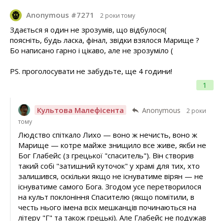
Anonymous #7271
2 роки тому
Здається я один не зрозумів, що відбулося(
поясніть, будь ласка, фінал, звідки взялося Марище ?
Бо написано гарно і цікаво, але не зрозуміло (
PS. проголосувати не забудьте, ще 4 години!
1
Культова Малефісента
Anonymous
2 роки
тому
Людство спіткало Лихо — воно ж нечисть, воно ж
Марище — котре майже знищило все живе, якби не
Бог Глабейс (з грецької "спаситель"). Він створив
такий собі "затишний куточок" у храмі для тих, хто
залишився, оскільки якщо не існуватиме вірян — не
існуватиме самого Бога. Згодом усе перетворилося
на культ поклоніння Спасителю (якщо помітили, в
честь нього імена всіх мешканців починаються на
літеру "Г" та також грецькі). Але Глабейс не подужав