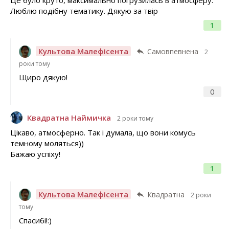
Це було круто, максимально погрузилась в атмосферу.
Люблю подібну тематику. Дякую за твір
1
Культова Малефісента
Самовпевнена
2
роки тому
Щиро дякую!
0
Квадратна Наймичка
2 роки тому
Цікаво, атмосферно. Так і думала, що вони комусь
темному моляться))
Бажаю успіху!
1
Культова Малефісента
Квадратна
2 роки
тому
Спасибі!:)