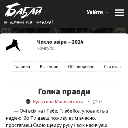
Увійти
Ви думали, вiн - вигадка?
Число звіра ‒ 2024
конкурс
Головна
Всі твори
Обговорення
Статистика
Голка правди
Культова Малефісента
•
15
— Очі всіх на і Тебе, Глабейсе, уповають з
надією, бо Ти даєш поживу всім вчасно,
простягаєш Свою щедру руку і всіх насичуєш