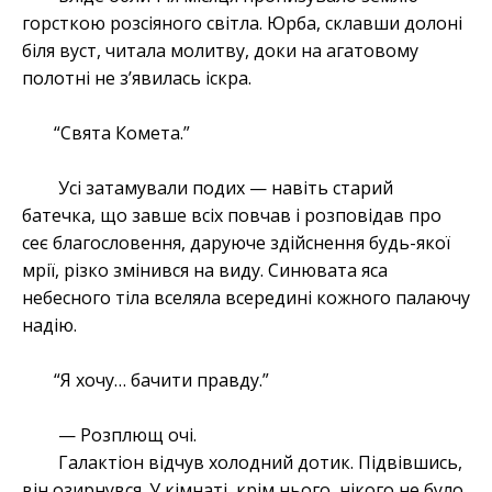
горсткою розсіяного світла. Юрба, склавши долоні
біля вуст, читала молитву, доки на агатовому
полотні не з’явилась іскра.
“Свята Комета.”
Усі затамували подих — навіть старий
батечка, що завше всіх повчав і розповідав про
сеє благословення, даруюче здійснення будь-якої
мрії, різко змінився на виду. Синювата яса
небесного тіла вселяла всередині кожного палаючу
надію.
“Я хочу… бачити правду.”
— Розплющ очі.
Галактіон відчув холодний дотик. Підвівшись,
він озирнувся. У кімнаті, крім нього, нікого не було.