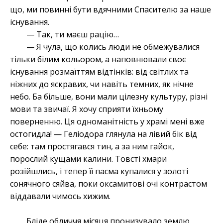
що, ми повинні бути вдячними Спасителю за наше
існування.
— Так, ти маєш рацію…
— Я чула, що колись люди не обмежувалися
тільки білим кольором, а наповнювали своє
існування розмаїттям відтінків: від світлих та
ніжних до яскравих, чи навіть темних, як нічне
небо. Ба більше, вони мали цілезну культуру, різні
мови та звичаї. Я хочу сприяти їхньому
поверненню. Ця одноманітність у храмі мені вже
остогидла! — Геліодора глянула на лівий бік від
себе: там простягався тин, а за ним гайок,
порослий кущами калини. Товсті хмари
розійшлись, і тепер її пасма купалися у золоті
сонячного сяйва, поки оксамитові очі контрастом
віддавали чимось хижим.
Бліде обличчя місяця пронизувало землю