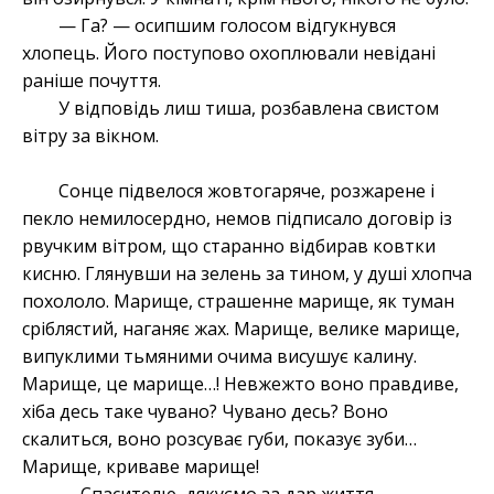
— Га? — осипшим голосом відгукнувся
хлопець. Його поступово охоплювали невідані
раніше почуття.
У відповідь лиш тиша, розбавлена свистом
вітру за вікном.
Сонце підвелося жовтогаряче, розжарене і
пекло немилосердно, немов підписало договір із
рвучким вітром, що старанно відбирав ковтки
кисню. Глянувши на зелень за тином, у душі хлопча
похололо. Марище, страшенне марище, як туман
сріблястий, наганяє жах. Марище, велике марище,
випуклими тьмяними очима висушує калину.
Марище, це марище…! Невжежто воно правдиве,
хіба десь таке чувано? Чувано десь? Воно
скалиться, воно розсуває губи, показує зуби…
Марище, криваве марище!