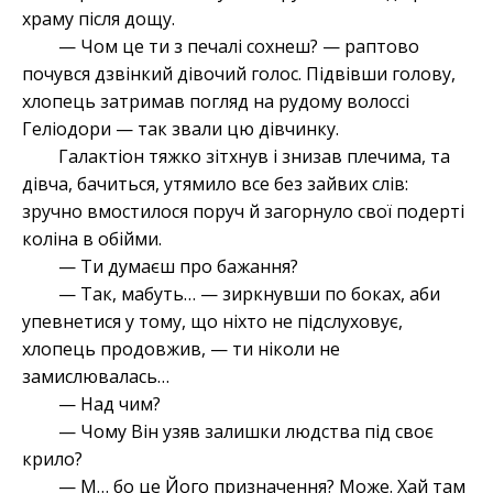
храму після дощу.
— Чом це ти з печалі сохнеш? — раптово
почувся дзвінкий дівочий голос. Підвівши голову,
хлопець затримав погляд на рудому волоссі
Геліодори — так звали цю дівчинку.
Галактіон тяжко зітхнув і знизав плечима, та
дівча, бачиться, утямило все без зайвих слів:
зручно вмостилося поруч й загорнуло свої подерті
коліна в обійми.
— Ти думаєш про бажання?
— Так, мабуть… — зиркнувши по боках, аби
упевнетися у тому, що ніхто не підслуховує,
хлопець продовжив, — ти ніколи не
замислювалась…
— Над чим?
— Чому Він узяв залишки людства під своє
крило?
— М… бо це Його призначення? Може. Хай там