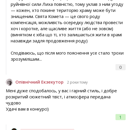
руйнівної сили Лиха повністю, тому уклав з ним угоду
— кожен, хто покине територію храму може бути
знищеним. Свята Комета — це свого роду
компенсація, можливість осередку людства провести
хоч і коротке, але щасливе життя (або не зовсім)
(винятком є хіба що ті, хто залишається жити в храмі
назавжди задля продовження роду)
Сподіваюсь, що після мого пояснення усе стало трохи
зрозумілішим...
0
Опівнічний Екзекутор
2 роки тому
Мені дуже сподобалось, у вас і гарний стиль, і добре
розкритий сюжетний твіст, і атмосфера передана
чудово
Удачі вам в конкурсі)
1