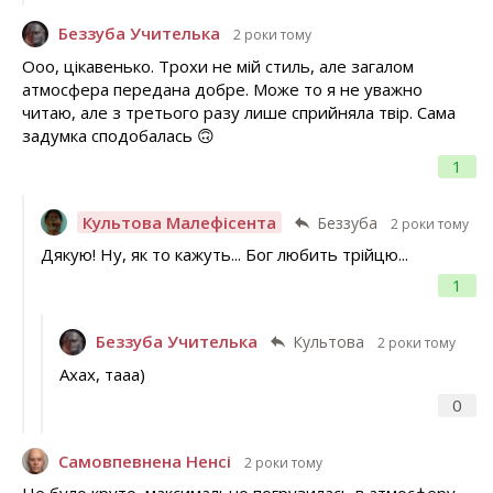
Беззуба Учителька
2 роки тому
Ооо, цікавенько. Трохи не мій стиль, але загалом
атмосфера передана добре. Може то я не уважно
читаю, але з третього разу лише сприйняла твір. Сама
задумка сподобалась 🙃
1
Культова Малефісента
Беззуба
2 роки тому
Дякую! Ну, як то кажуть... Бог любить трійцю...
1
Беззуба Учителька
Культова
2 роки тому
Ахах, тааа)
0
Самовпевнена Ненсі
2 роки тому