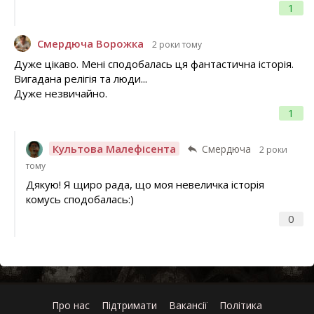
1
Смердюча Ворожка
2 роки тому
Дуже цікаво. Мені сподобалась ця фантастична історія.
Вигадана релігія та люди...
Дуже незвичайно.
1
Культова Малефісента
Смердюча
2 роки
тому
Дякую! Я щиро рада, що моя невеличка історія
комусь сподобалась:)
0
Про нас
Підтримати
Вакансії
Політика