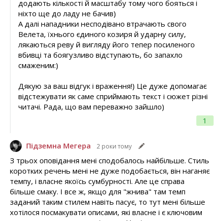
додають кількості й масштабу тому чого бояться і
ніхто ще до ладу не бачив)
А далі нападники несподівано втрачають свого
Велета, їхнього єдиного козиря й ударну силу,
лякаються реву й вигляду його тепер посиленого
вбивці та боягузливо відступають, бо запахло
смаженим:)
Дякую за ваш відгук і враження!) Це дуже допомагає
відстежувати як саме сприймають текст і сюжет різні
читачі. Рада, що вам переважно зайшло)
1
Підземна Мегера
2 роки тому
З трьох оповідання мені сподобалось найбільше. Стиль
коротких речень мені не дуже подобається, він наганяє
темпу, і власне якоїсь сумбурності. Але це справа
більше смаку. І все ж, якщо для "жнива" там темп
заданий таким стилем навіть пасує, то тут мені більше
хотілося посмакувати описами, які власне і є ключовим