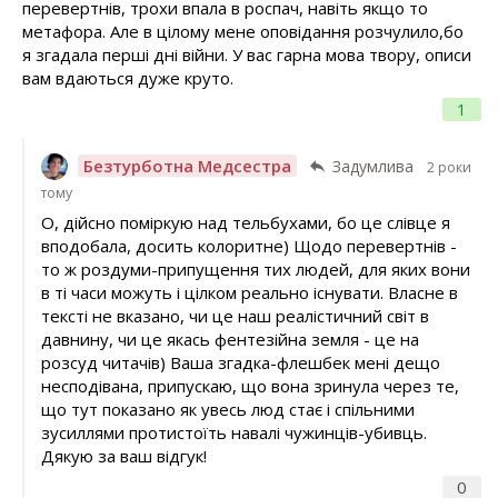
перевертнів, трохи впала в роспач, навіть якщо то
метафора. Але в цілому мене оповідання розчулило,бо
я згадала перші дні війни. У вас гарна мова твору, описи
вам вдаються дуже круто.
1
Безтурботна Медсестра
Задумлива
2 роки
тому
О, дійсно поміркую над тельбухами, бо це слівце я
вподобала, досить колоритне) Щодо перевертнів -
то ж роздуми-припущення тих людей, для яких вони
в ті часи можуть і цілком реально існувати. Власне в
тексті не вказано, чи це наш реалістичний світ в
давнину, чи це якась фентезійна земля - це на
розсуд читачів) Ваша згадка-флешбек мені дещо
несподівана, припускаю, що вона зринула через те,
що тут показано як увесь люд стає і спільними
зусиллями протистоїть навалі чужинців-убивць.
Дякую за ваш відгук!
0