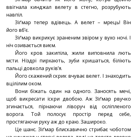
ввігнала кинджал велету в стегно, розрубують
навпіл.
Зіґмар тепер вдівець. А велет – мрець! Він
його вб’є.
Зіґмар викрикує зраненим звіром у вухо ночі. І
ніч озивається виєм.
Його кров закипіла, жили виповнила лють
мсти. Ніздрі пирхають, зуби кришаться, біліють
пальці довкола руків’я.
Його скажений скрик вчуває велет. І знаходить
вцілілим оком.
Вони біжать один на одного. Заносять мечі,
щоб викресати іскри двобою. Аж Зіґмар рвучко
згинається, пірнаючи ліворуч від осліпленого
ворога. Той полосує простір перед себе,
простягаючи руку аж до краю. Зашироко.
Це шанс. Зіґмар блискавично стрибає чоботом