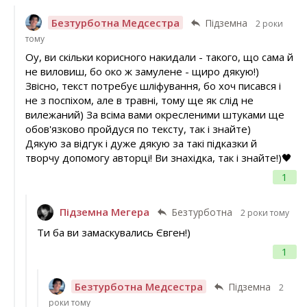
Безтурботна Медсестра
Підземна
2 роки
тому
Оу, ви скільки корисного накидали - такого, що сама й
не виловиш, бо око ж замулене - щиро дякую!)
Звісно, текст потребує шліфування, бо хоч писався і
не з поспіхом, але в травні, тому ще як слід не
вилежаний) За всіма вами окресленими штуками ще
обов'язково пройдуся по тексту, так і знайте)
Дякую за відгук і дуже дякую за такі підказки й
творчу допомогу авторці! Ви знахідка, так і знайте!)🖤
1
Підземна Мегера
Безтурботна
2 роки тому
Ти ба ви замаскувались Євген!)
1
Безтурботна Медсестра
Підземна
2
роки тому