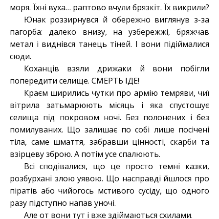
моря. Їхні вуха… раптово вчули брязкіт. Їх викрили?
Юнак роззирнувся й обережно виглянув з-за
пагорба: далеко внизу, на узбережжі, бряжчав
метал і виднівся танець тіней. І вони підіймалися
сюди.
Коханців взяли дрижаки й вони побігли
попередити селище. СМЕРТЬ ІДЕ!
Краєм ширились чутки про армію темряви, чиї
вітрила затьмарюють місяць і яка спустошує
селища під покровом ночі. Без полонених і без
помилуваних. Що залишає по собі лише посічені
тіла, саме шмаття, забравши цінності, скарби та
взірцеву зброю. А потім усе спалюють.
Всі сподівалися, що це просто темні казки,
розбурхані злою уявою. Що насправді йшлося про
піратів або чийогось мстивого сусіду, що одного
разу підступно напав уночі.
Але от вони тут і вже здіймаються схилами.