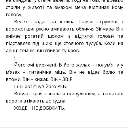
на кинджал у стегні велета, тоді на товсте древко
стріли у животі та змахом меча відтинає йому
голову.
Велет спадає на коліна. Гарячі струмені з
ворожої шиї рясно вмивають обличчя Зіґмара. Він
знімає рогатий шолом з відтятої голови та
підставляє під шию ще стоячого тулуба. Коли на
денці темніє, він спиває ту кров.
І…
Його очі вирячені. В його жилах – полум’я, а у
м’язах – титанічна міць. Він не відає болю та
втоми. Він – хижак. Він – ЗВІР.
І ніч розітнув його РЕВ.
Вовча зграя озвалася скавулінням, а нажахані
вороги втікають до судна.
ЖОДЕН НЕ ДОБІЖИТЬ.