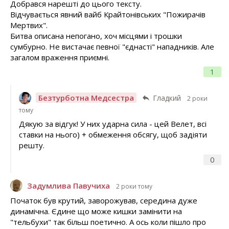
Добрався нарешті до цього тексту.
Відчувається явний вайб Крайтонівських "Пожирачів
Мертвих".
Битва описана непогано, хоч місцями і трошки
сумбурно. Не вистачає певної "єднасті" нападників. Але
загалом враження приємні.
1
Безтурботна Медсестра
Гладкий
2 роки
тому
Дякую за відгук! У них ударна сила - цей Велет, всі
ставки на нього) + обмеження обсягу, щоб задіяти
решту.
0
Задумлива Павучиха
2 роки тому
Початок був крутий, заворожував, середина дуже
динамічна. Єдине що може кишки замінити на
"тельбухи" так більш поетично. А ось коли пішло про