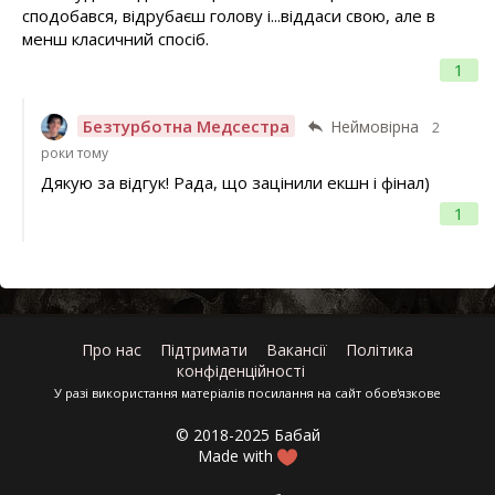
сподобався, відрубаєш голову і...віддаси свою, але в
менш класичний спосіб.
1
Безтурботна Медсестра
Неймовірна
2
роки тому
Дякую за відгук! Рада, що зацінили екшн і фінал)
1
Про нас
Підтримати
Вакансії
Політика
конфіденційності
У разі використання матеріалів посилання на сайт обов'язкове
© 2018-2025 Бабай
Made with