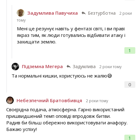
Задумлива Павучиха
Безтурботна
2 роки
тому
Мені це резунує навіть у фентазі світі, і ви праві
якраз тим, як люди готувались відбивати атаку і
захищати землю.
1
Підземна Мегера
Задумлива
2 роки тому
Та нормальні кишки, користуюсь не жалію😅
0
Небезпечний Братовбивця
2 роки тому
Своєрідна подача, атмосферна. Гарно використаний
пришвидшений темп оповіді впродовж битви.
Радив би більш обережно використовувати анафору.
Бажаю успіху!
1