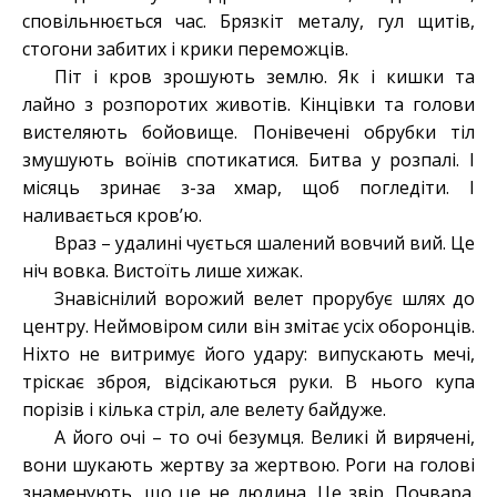
сповільнюється час. Брязкіт металу, гул щитів,
стогони забитих і крики переможців.
Піт і кров зрошують землю. Як і кишки та
лайно з розпоротих животів. Кінцівки та голови
вистеляють бойовище. Понівечені обрубки тіл
змушують воїнів спотикатися. Битва у розпалі. І
місяць зринає з-за хмар, щоб погледіти. І
наливається кров’ю.
Враз – удалині чується шалений вовчий вий. Це
ніч вовка. Вистоїть лише хижак.
Знавіснілий ворожий велет прорубує шлях до
центру. Неймовіром сили він змітає усіх оборонців.
Ніхто не витримує його удару: випускають мечі,
тріскає зброя, відсікаються руки. В нього купа
порізів і кілька стріл, але велету байдуже.
А його очі – то очі безумця. Великі й вирячені,
вони шукають жертву за жертвою. Роги на голові
знаменують, що це не людина. Це звір. Почвара.