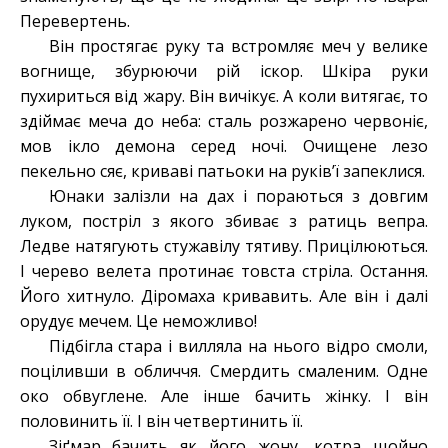
Перевертень.
Він простягає руку та встромляє меч у велике
вогнище, збурюючи рій іскор. Шкіра руки
пухириться від жару. Він вичікує. А коли витягає, то
здіймає меча до неба: сталь розжарено червоніє,
мов ікло демона серед ночі. Очищене лезо
пекельно сяє, криваві патьоки на руків’ї запеклися.
Юнаки залізли на дах і пораються з довгим
луком, постріл з якого збиває з ратиць вепра.
Ледве натягують стужавілу тятиву. Прицілюються.
І черево велета протинає товста стріла. Остання.
Його хитнуло. Діромаха кривавить. Але він і далі
орудує мечем. Це неможливо!
Підбігла стара і вилляла на нього відро смоли,
поціливши в обличчя. Смердить смаленим. Одне
око обвуглене. Але інше бачить жінку. І він
половинить її. І він четвертинить її.
Зіґмар бачить як його жону, котра щойно