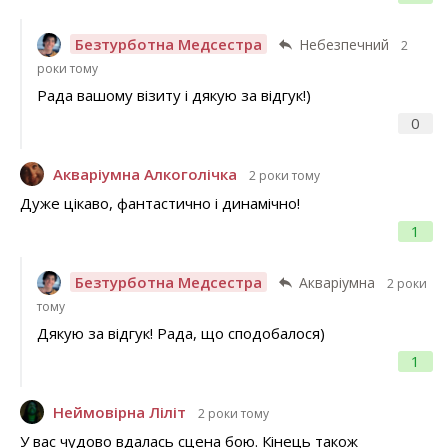
Безтурботна Медсестра
Небезпечний
2
роки тому
Рада вашому візиту і дякую за відгук!)
0
Акваріумна Алкоголічка
2 роки тому
Дуже цікаво, фантастично і динамічно!
1
Безтурботна Медсестра
Акваріумна
2 роки
тому
Дякую за відгук! Рада, що сподобалося)
1
Неймовірна Ліліт
2 роки тому
У вас чудово вдалась сцена бою. Кінець також