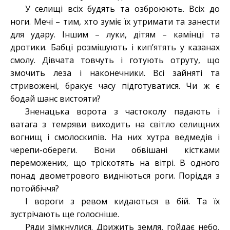
У селищі всіх будять та озброюють. Всіх до
ноги. Мечі – тим, хто зуміє їх утримати та занести
для удару. Іншим – луки, дітям – камінці та
дротики. Бабці розмішують і кип’ятять у казанах
смолу. Дівчата товчуть і готують отруту, що
змочить леза і наконечники. Всі зайняті та
стривожені, бракує часу підготуватися. Чи ж є
бодай шанс вистояти?
Зненацька ворота з частоколу падають і
ватага з темряви виходить на світло селищних
вогнищ і смолоскипів. На них хутра ведмедів і
черепи-обереги. Вони обвішані кістками
переможених, що тріскотять на вітрі. В одного
понад двометрового видніються роги. Поріддя з
потойбіччя?
І вороги з ревом кидаються в бій. Та їх
зустрічають ще голосніше.
Ряди зімкнулися. Дрижить земля, гойдає небо,