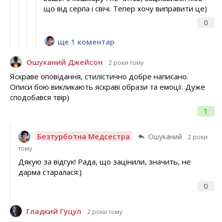
що від серпа і свічі. Тепер хочу виправити це)
0
ще 1 коментар
Ошуканий Джейсон
2 роки тому
Яскраве оповідання, стилістично добре написано.
Описи бою викликають яскраві образи та емоції. Дуже
сподобався твір)
1
Безтурботна Медсестра
Ошуканий
2 роки
тому
Дякую за відгук! Рада, що зацінили, значить, не
дарма старалася:)
0
Гладкий Гуцул
2 роки тому