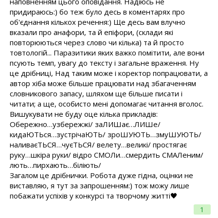
наповненням цього оповідання. Надіюсь не
придираюсь:) бо теж було десь в коментарях про
об'єднання кількох речення:) Ще десь вам влучно
вказали про анафори, та й епіфори, (склади які
повторюються через слово чи кілька) та й просто
товтологій... Паразитики яких важко помітити, але вони
псують темп, увагу до тексту і загальне враження. Ну
це дрібниці, Над таким може і коректор попрацювати, а
автор хіба може більше працювати над збагаченням
словникового запасу, шляхом ще більше писати і
читати; а ще, особисто мені допомагає читання вголос.
Вишукувати не буду оце кілька прикладів:
Обережно…узбережжі/ заЛИШає…ЛИШе/
кидаЮТЬся…зустрічаЮТЬ/ зроШУЮТЬ…змуШУЮТЬ/
наливаєТЬСЯ…чуєТЬСЯ/ велету…великі/ простягає
руку…шкіра руки/ відро СМОЛи…смердить СМАЛеним/
лють…пирхають…біліють/
Загалом це дрібнички. Робота дуже гідна, оцінки не
виставляю, я тут за запрошенням:) тож можу лише
побажати успіхів у конкурсі та творчому житті🖤
1