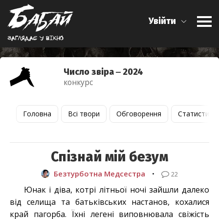
Увійти
Заглядає у вiкно
Число звіра ‒ 2024
конкурс
Головна
Всі твори
Обговорення
Статистика
Спізнай мій безум
Безтурботна Медсестра
•
22
Юнак і діва, котрі літньої ночі зайшли далеко
від селища та батьківських настанов, кохалися
край пагорба. Їхні легені виповнювала свіжість