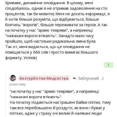
Криваве, динамічне оповідання. В цілому, мені
сподобалось, однак я не отримав задоволення на сто
процентів, так би мовити) Мені не досить інформації, я
б хотів більше розуміти, що відбувається, більше
боятись "ворогів", більше переживати за героїв. А так
на початку у нас "армію темряви", а наприкінці
"нажахані вороги втікають". Занадто мало часу
пройшло, щоб настільки радикальна зміна була.
Так от, мені видається, що це оповідання не
поміщається у 666 слів і просто вимагає більшого
формату. Успіхів)
1
Безтурботна Медсестра
Заблукалий
2
роки тому
"на початку у нас "армію темряви", а наприкінці
"нажахані вороги втікають".
На початку подаються настрашені байки-плітки, тому
там все перебільшено й роздуто, як воно і буває у
плітках, адже у страху очі великі й налякані люди