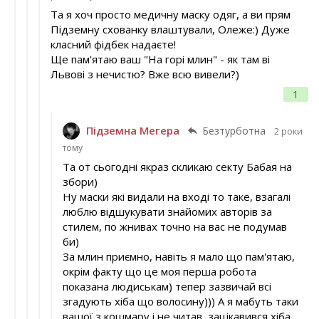
Та я хоч просто медичну маску одяг, а ви прям
Підземну схованку влаштували, Олеже:) Дуже
класний фідбек надаєте!
Ще пам'ятаю ваш "На горі млин" - як там ві
Львові з нечистю? Вже всю вивели?)
1
Підземна Мегера
Безтурботна
2 роки
тому
Та от сьогодні якраз скликаю секту Бабая на
збори)
Ну маски які видали на вході то таке, взагалі
люблю відшукувати знайомих авторів за
стилем, по жнивах точно на вас не подумав
би)
За млин приємно, навіть я мало що пам'ятаю,
окрім факту що це моя перша робота
показана людиськам) тепер зазвичай всі
згадують хіба що волосину))) А я мабуть таки
вашої з кошмару і не читав, зацікавився хіба