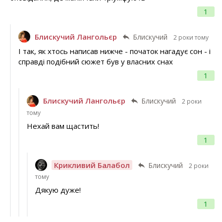
1
Блискучий Лангольєр
Блискучий
2 роки тому
І так, як хтось написав нижче - початок нагадує сон - і
справді подібний сюжет був у власних снах
1
Блискучий Лангольєр
Блискучий
2 роки
тому
Нехай вам щастить!
1
Крикливий Балабол
Блискучий
2 роки
тому
Дякую дуже!
1