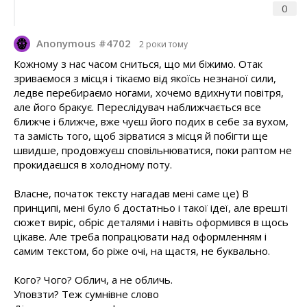
0
Anonymous #4702
2 роки тому
Кожному з нас часом сниться, що ми біжимо. Отак
зриваємося з місця і тікаємо від якоїсь незнаної сили,
ледве перебираємо ногами, хочемо вдихнути повітря,
але його бракує. Переслідувач наближчається все
ближче і ближче, вже чуєш його подих в себе за вухом,
та замість того, щоб зірватися з місця й побігти ще
швидше, продовжуєш сповільнюватися, поки раптом не
прокидаєшся в холодному поту.
Власне, початок тексту нагадав мені саме це) В
принципі, мені було б достатньо і такої ідеї, але врешті
сюжет виріс, обріс деталями і навіть оформився в щось
цікаве. Але треба попрацювати над оформленням і
самим текстом, бо ріже очі, на щастя, не буквально.
Кого? Чого? Облич, а не обличь.
Уповзти? Теж сумнівне слово