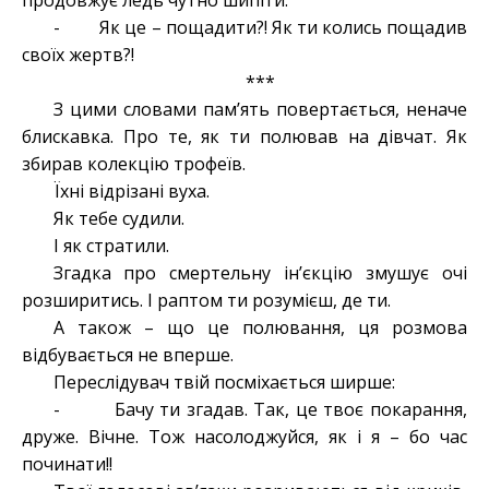
продовжує ледь чутно шипіти:
- Як це – пощадити?! Як ти колись пощадив
своїх жертв?!
***
З цими словами пам’ять повертається, неначе
блискавка. Про те, як ти полював на дівчат. Як
збирав колекцію трофеїв.
Їхні відрізані вуха.
Як тебе судили.
І як стратили.
Згадка про смертельну ін’єкцію змушує очі
розширитись. І раптом ти розумієш, де ти.
А також – що це полювання, ця розмова
відбувається не вперше.
Переслідувач твій посміхається ширше:
- Бачу ти згадав. Так, це твоє покарання,
друже. Вічне. Тож насолоджуйся, як і я – бо час
починати!!