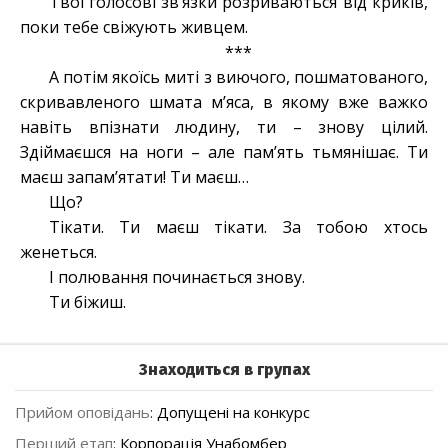
Твої голосові зв’язки розриваються від криків,
поки тебе свіжують живцем.
***
А потім якоїсь миті з виючого, пошматованого,
скривавленого шмата м’яса, в якому вже важко
навіть впізнати людину, ти – знову цілий.
Здіймаєшся на ноги – але пам’ять тьмянішає. Ти
маєш запам’ятати! Ти маєш…
Що?
Тікати. Ти маєш тікати. За тобою хтось
женеться.
І полювання починається знову.
Ти біжиш.
Знаходиться в групах
Прийом оповідань
:
Допущені на конкурс
Перший етап
:
Корпорація Унабомбер