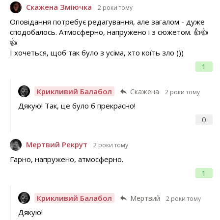
Скажена Зміючка
2 роки тому
Оповідання потребує редагування, але загалом - дуже
сподобалось. Атмосферно, напружено і з сюжетом. 👍👍
👍
І хочеться, щоб так було з усіма, хто коїть зло )))
1
Крикливий Балабол
Скажена
2 роки тому
Дякую! Так, це було б прекрасно!
0
Мертвий Рекрут
2 роки тому
Гарно, напружено, атмосферно.
1
Крикливий Балабол
Мертвий
2 роки тому
Дякую!