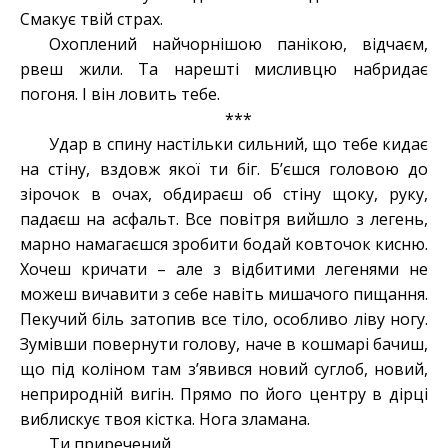
Смакує твій страх.
Охоплений найчорнішою панікою, відчаєм,
рвеш жили. Та нарешті мисливцю набридає
погоня. І він ловить тебе.
***
Удар в спину настільки сильний, що тебе кидає
на стіну, вздовж якої ти біг. Б’єшся головою до
зірочок в очах, обдираєш об стіну щоку, руку,
падаєш на асфальт. Все повітря вийшло з легень,
марно намагаєшся зробити бодай ковточок кисню.
Хочеш кричати – але з відбитими легенями не
можеш вичавити з себе навіть мишачого пищання.
Пекучий біль затопив все тіло, особливо ліву ногу.
Зумівши повернути голову, наче в кошмарі бачиш,
що під коліном там з’явився новий суглоб, новий,
неприродній вигін. Прямо по його центру в дірці
виблискує твоя кістка. Нога зламана.
Ти приречений.