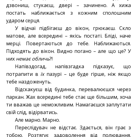
дзвониш, стукаєш, двері – зачинено. А хижа
постать наближається з кожним сполошним
ударом серця.
У відчаї підбігаєш до вікон, грюкаєш. Скло
матове, але всередині – якісь постаті. Бліді, наче
мерці. Повертаються до тебе. Наближаються.
Підходять до вікон. Видно погано – але що це? У
них
немає обличь
?!
Напівздогад, напівзгадка підказує, що
потрапити в
їх
пазурі – це буде гірше, ніж якщо
тебе наздоженуть.
Відскакуєш від будинка, перевалюєшся через
паркан. Жах всередині тебе стає ще більшим, хоча
ти вважав це неможливим. Намагаєшся заплутати
свій слід, відірватись.
Але марно. Марно.
Переслідувач не відстає. Здається, він грає з
тобою. Розтягує задоволення від полювання.