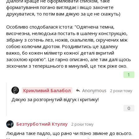
Діалоги краще не оформлювати списком, таке
форматування погано виглядає і якщо захочете
друкуватися, то потім вам дякую за це не скажуть)
Особливо сподобалася істота: "Одягнена темна,
височезна, нелюдська постать в шалену конструкцію,
зібрану з сотень лез, ножів, скальпелів, скручених між
собою колючим дротом. Роздивитись це здалеку
важко, бо кожен міліметр кожної деталі вкритий
засохлою кров’ю". Це гарно описано, але там далі щось
зіскочили з теперішнього в минулий, це теж ріже око.
1
Крикливий Балабол
Anonymous
2 роки тому
Дякую за розгорнутий відгук і критику!
0
Безтурботний Ктулху
2 роки тому
Людина таке падло, що рано чи пізно звикне до всього.