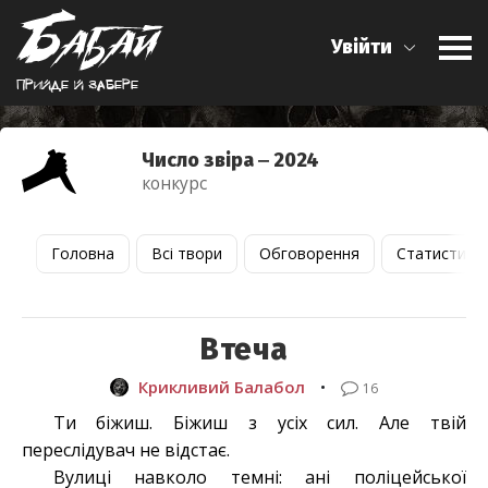
Увійти
Прийде й забере
Число звіра ‒ 2024
конкурс
Головна
Всі твори
Обговорення
Статистика
Втеча
Крикливий Балабол
•
16
Ти біжиш. Біжиш з усіх сил. Але твій
переслідувач не відстає.
Вулиці навколо темні: ані поліцейської