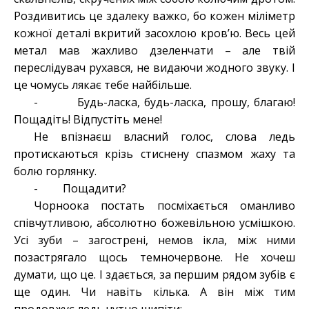
Роздивитись це здалеку важко, бо кожен міліметр
кожної деталі вкритий засохлою кров’ю. Весь цей
метал мав жахливо дзеленчати – але твій
переслідувач рухався, не видаючи жодного звуку. І
це чомусь лякає тебе найбільше.
- Будь-ласка, будь-ласка, прошу, благаю!
Пощадіть! Відпустіть мене!
Не впізнаєш власний голос, слова ледь
протискаються крізь стиснену спазмом жаху та
болю горлянку.
- Пощадити?
Чорноока постать посміхається оманливо
співчутливою, абсолютно божевільною усмішкою.
Усі зуби – загострені, немов ікла, між ними
позастрягало щось темночервоне. Не хочеш
думати, що це. І здається, за першим рядом зубів є
ще один. Чи навіть кілька. А він між тим