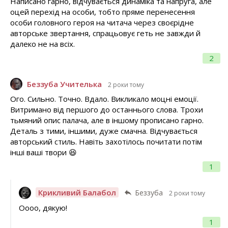
Написано гарно, відчувається динаміка та напруга, але
оцей перехід на особи, тобто пряме перенесення
особи головного героя на читача через своєрідне
авторське звертання, спрацьовує геть не завжди й
далеко не на всіх.
2
Беззуба Учителька
2 роки тому
Ого. Сильно. Точно. Вдало. Викликало моцні емоції.
Витримано від першого до останнього слова. Трохи
тьмяний опис палача, але в іншому прописано гарно.
Деталь з тими, іншими, дуже смачна. Відчувається
авторський стиль. Навіть захотілось почитати потім
інші ваші твори 😆
1
Крикливий Балабол
Беззуба
2 роки тому
Оооо, дякую!
1