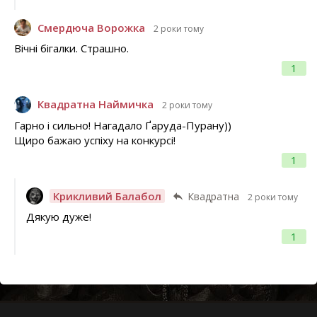
Смердюча Ворожка
2 роки тому
Вічні бігалки. Страшно.
1
Квадратна Наймичка
2 роки тому
Гарно і сильно! Нагадало Ґаруда-Пурану))
Щиро бажаю успіху на конкурсі!
1
Крикливий Балабол
Квадратна
2 роки тому
Дякую дуже!
1