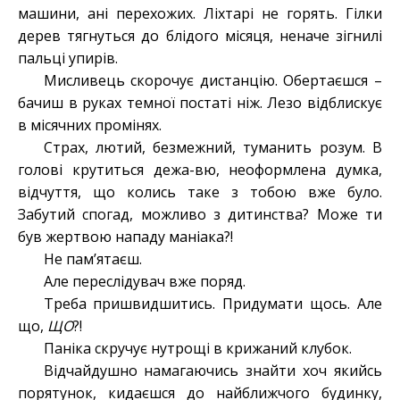
машини, ані перехожих. Ліхтарі не горять. Гілки
дерев тягнуться до блідого місяця, неначе зігнилі
пальці упирів.
Мисливець скорочує дистанцію. Обертаєшся –
бачиш в руках темної постаті ніж. Лезо відблискує
в місячних промінях.
Страх, лютий, безмежний, туманить розум. В
голові крутиться дежа-вю, неоформлена думка,
відчуття, що колись таке з тобою вже було.
Забутий спогад, можливо з дитинства? Може ти
був жертвою нападу маніака?!
Не пам’ятаєш.
Але переслідувач вже поряд.
Треба пришвидшитись. Придумати щось. Але
що,
ЩО
?!
Паніка скручує нутрощі в крижаний клубок.
Відчайдушно намагаючись знайти хоч якийсь
порятунок, кидаєшся до найближчого будинку,