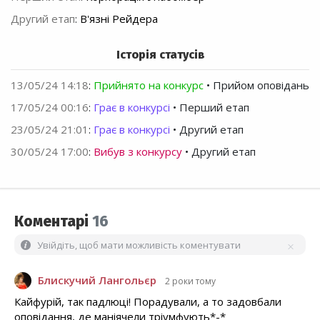
Другий етап
:
В'язні Рейдера
Історія статусів
13/05/24 14:18
:
Прийнято на конкурс
• Прийом оповідань
17/05/24 00:16
:
Грає в конкурсі
• Перший етап
23/05/24 21:01
:
Грає в конкурсі
• Другий етап
30/05/24 17:00
:
Вибув з конкурсу
• Другий етап
Коментарі
16
Увійдіть, щоб мати можливість коментувати
Блискучий Лангольєр
2 роки тому
Кайфурій, так падлюці! Порадували, а то задовбали
оповідання, де маніячели тріумфують*-*