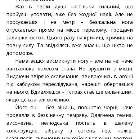
Жах в твоїй душі настільки сильний, що
пробуєш уповзти, вже без жодної надії. Але не
просуваєшся і на метр – безжальна нога
опускається прямо на місце перелому, трощачи
залишки кісток. Цього разу ти кричиш, кричиш на
повну силу. Та звідкілясь вже знаєш, що ніхто не
допоможе.
Намагаєшся висмикнути ногу – але на неї наче
вантажівка колесом стала. Не зрушити з місця.
Видаючи звіряче скавучання, звиваючись в агонії
під каблуком переслідувача, нарешті обертаєшся
на нього. Вдивляєшся – і страх стає ще сильнішим,
якщо це взагалі можливо.
Його очі – без зіниць, повністю чорні, наче
провалля в безкінечну темряву. Одягнена темна,
височезна, нелюдська постать в шалену
конструкцію, зібрану з сотень лез, ножів,
скальпелів, скручених між собою колючим дротом.