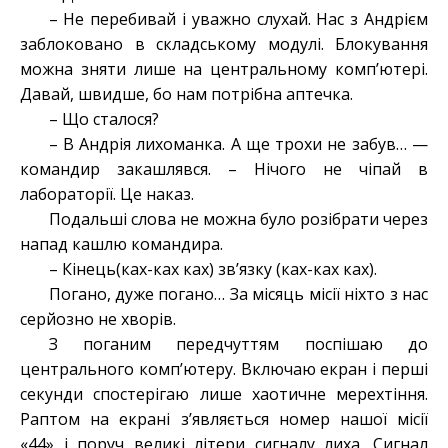
– Не перебивай і уважно слухай. Нас з Андрієм
заблоковано в складському модулі. Блокування
можна зняти лише на центральному комп’ютері.
Давай, швидше, бо нам потрібна аптечка.
– Що сталося?
– В Андрія лихоманка. А ще трохи не забув… —
командир закашлявся. – Нічого не чіпай в
лабораторії. Це наказ.
Подальші слова не можна було розібрати через
напад кашлю командира.
– Кінець(ках-ках ках) зв’язку (ках-ках ках).
Погано, дуже погано… За місяць місії ніхто з нас
серйозно не хворів.
З поганим передчуттям поспішаю до
центрального комп’ютеру. Включаю екран і перші
секунди спостерігаю лише хаотичне мерехтіння.
Раптом на екрані з’являється номер нашої місії
«44» і поруч великі літери сигналу лиха. Сигнал