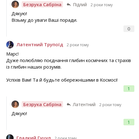
Безрука Сабріна
Підлий
2 роки тому
Дякую!
Візьму до уваги Ваші поради.
0
Латентний Трупоїд
2 роки тому
Марс!
Дуже полюбляю поєднання глибин космічних та страхів
із глибин наших розумів.
Успіхів Вам! Та й будьте обережнішими в Космосі!
1
Безрука Сабріна
Латентний
2 роки тому
Дякую!
1
Гладкий Гуцул
2 роки тому