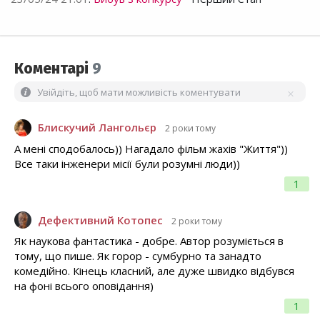
Коментарі
9
Увійдіть, щоб мати можливість коментувати
Блискучий Лангольєр
2 роки тому
А мені сподобалось)) Нагадало фільм жахів "Життя"))
Все таки інженери місії були розумні люди))
1
Дефективний Котопес
2 роки тому
Як наукова фантастика - добре. Автор розуміється в
тому, що пише. Як горор - сумбурно та занадто
комедійно. Кінець класний, але дуже швидко відбувся
на фоні всього оповідання)
1