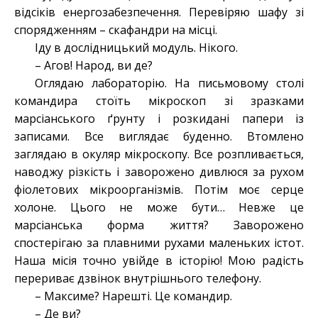
відсіків енергозабезпечення. Перевіряю шафу зі
спорядженням – скафандри на місці.
Іду в дослідницький модуль. Нікого.
– Агов! Народ, ви де?
Оглядаю лабораторію. На письмовому столі
командира стоїть мікроскоп зі зразками
марсіанського ґрунту і розкидані папери із
записами. Все виглядає буденно. Втомлено
заглядаю в окуляр мікроскопу. Все розпливається,
наводжу різкість і заворожено дивлюся за рухом
фіолетових мікроорганізмів. Потім моє серце
холоне. Цього не може бути… Невже це
марсіанська форма життя? Заворожено
спостерігаю за плавними рухами маленьких істот.
Наша місія точно увійде в історію! Мою радість
перериває дзвінок внутрішнього телефону.
– Максиме? Нарешті. Це командир.
– Де ви?