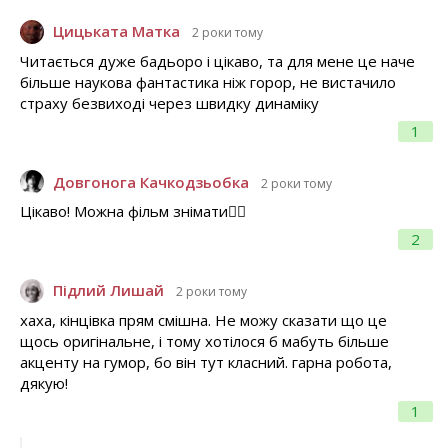
Цицьката Матка
2 роки тому
Читається дуже бадьоро і цікаво, та для мене це наче
більше наукова фантастика ніж горор, не вистачило
страху безвиході через швидку динаміку
1
Довгонога Качкодзьобка
2 роки тому
Цікаво! Можна фільм знімати👍🏻
2
Підлий Лишай
2 роки тому
хаха, кінцівка прям смішна. Не можу сказати що це
щось оригінальне, і тому хотілося б мабуть більше
акценту на гумор, бо він тут класний. гарна робота,
дякую!
1