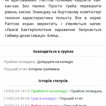
«Я врятований!». Раптом починаю кашляти. Ках-
ках-ках. Без паніки. Просто треба перевірити
рівень кисню. Знаходжу на бортовому комп’ютері
технічні характеристики польоту. Все в нормі.
Раптом екран мерехтить і з’являється напис:
«Увага! Бактеріологічне зараження. Запукається
таймер дезактивації». Бляха…
Знаходиться в групах
Прийом оповідань
:
Допущені на конкурс
Перший етап
:
Інтерни Шипмана
Історія статусів
13/05/24 14:13
:
Прийнято на конкурс
• Прийом оповідань
17/05/24 00:16
:
Грає в конкурсі
• Перший етап
23/05/24 21:01
:
Вибув з конкурсу
• Перший етап