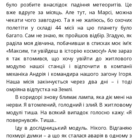
було розбите внаслідок падіння метеоритів. Це
вже вдруге за місяць. Але тут, на Марсі, можна
чекати чого завгодно. Та я не жаліюсь, бо охочих
полетіти у складі 44 місії на цю планету було
багато. Сам не знаю, як пройшов відбір. Згадую, як
раділа моя дівчина, побачивши в списках моє ім’я:
«Максим, ти увійдеш в історію космосу!» Але зараз
я так втомився, що хочу увійти до житлового
модулю нашої станції і відпочити в компанії
механіка Андрія і командира нашого загону Ігоря.
Наша місія закінчується через два дні – і тоді
омріяна відпустка на Землі.
В коридорі знову блимає лампа, яка діє мені на
нерви. Я втомлений, голодний і злий. В житловому
модулі тиша. На всякий випадок голосно кажу: «Я
повернувся!». Тиша...
Іду в дослідницький модуль. Нікого. Відганяю
похмурі думки – а що як сталася аварія в одному з