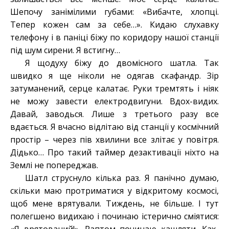
Шепочу занімілими губами: «Вибачте, хлопці.
Тепер кожен сам за себе…». Кидаю слухавку
телефону і в паніці біжу по коридору нашої станції
під шум сирени. Я встигну…
Я щодуху біжу до двомісного шатла. Так
швидко я ще ніколи не одягав скафандр. Зір
затуманений, серце калатає. Руки тремтять і ніяк
не можу завести електродвигуни. Вдох-видих.
Давай, заводься. Лише з третього разу все
вдається. Я вчасно відлітаю від станції у космічний
простір – через пів хвилини все злітає у повітря.
Дідько… Про такий таймер дезактивації ніхто на
Землі не попереджав.
Шатл струснуло кілька раз. Я панічно думаю,
скільки маю протриматися у відкритому космосі,
щоб мене врятували. Тиждень, не більше. І тут
полегшено видихаю і починаю істерично сміятися: