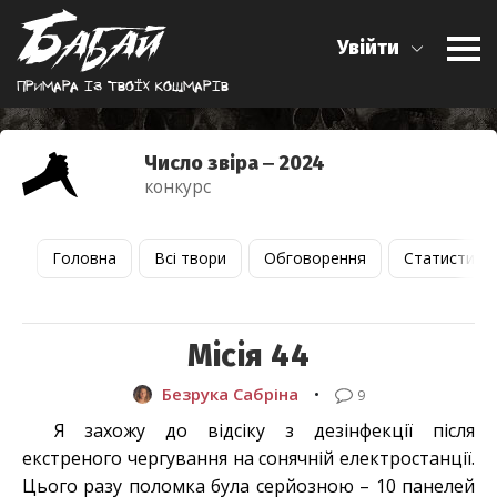
Увійти
Примара iз твоїх кошмарiв
Число звіра ‒ 2024
конкурс
Головна
Всі твори
Обговорення
Статистика
Місія 44
Безрука Сабріна
•
9
Я захожу до відсіку з дезінфекції після
екстреного чергування на сонячній електростанції.
Цього разу поломка була серйозною – 10 панелей