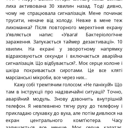
лиха активована 30 хвилин назад. Тоді дивно,
чому не спрацювала сигналізація. Мене починає
трусити, неначе від холоду. Невже в мене теж
лихоманка? Після повторного мерехтіння екрану
з’являється напис: «Увага! Бактеріологічне
зараження. Запукається таймер дезактивації». 10
хвилин. На екрані у зворотному напрямку
відраховуються секунди і включається аварійна
сигналізація. Що відбувається?.. Моє серце холоне і
шкіра покривається сиротами. Це все кляті
марсіанські мікроби, все через них…
Кажу собі тремтячим голосом: «Не панікуй!» Що
там в інструкції про надзвичайні ситуації? Точно,
аварійний модуль. Знову дзвонить внутрішній
телефон. Я невпевнено тягну руку до телефону і
прикладаю слухавку до вуха, але потім дивлюся на
екран центрального комп’ютера. Часу
залишається все менше. Моє серце калатає.