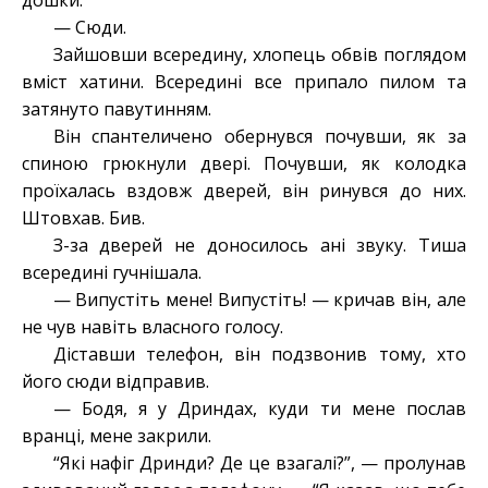
дошки.
— Сюди.
Зайшовши всередину, хлопець обвів поглядом
вміст хатини. Всередині все припало пилом та
затянуто павутинням.
Він спантеличено обернувся почувши, як за
спиною грюкнули двері. Почувши, як колодка
проїхалась вздовж дверей, він ринувся до них.
Штовхав. Бив.
З-за дверей не доносилось ані звуку. Тиша
всередині гучнішала.
— Випустіть мене! Випустіть! — кричав він, але
не чув навіть власного голосу.
Діставши телефон, він подзвонив тому, хто
його сюди відправив.
— Бодя, я у Дриндах, куди ти мене послав
вранці, мене закрили.
“Які нафіг Дринди? Де це взагалі?”, — пролунав