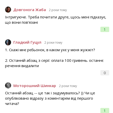
Довгонога Жаба
2 роки тому
Інтригуюче. Треба почитати друге, щось мені підказує,
що вони пов'язані
1
Гладкий Гуцул
2 роки тому
1. Скажі мнє рєбьонок, в каком ухє у мєня жужжіт?
2. Останній абзац з серії: оплата 100 гривень. останнє
речення видалити
0
Моторошний Шинкар
2 роки тому
Останній абзац -- це так і задумувалось? )) Чи це
опубліковано відразу з коментарем від першого
читача?
1