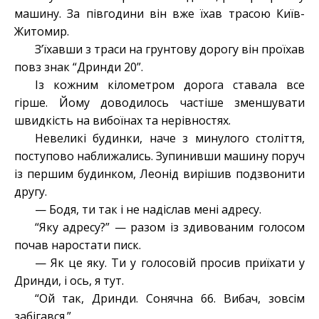
машину. За півгодини він вже їхав трасою Київ-
Житомир.
З’їхавши з траси на грунтову дорогу він проїхав
повз знак “Дринди 20”.
Із кожним кілометром дорога ставала все
гірше. Йому доводилось частіше зменшувати
швидкість на вибоїнах та нерівностях.
Невеликі будинки, наче з минулого століття,
поступово наближались. Зупинивши машину поруч
із першим будинком, Леонід вирішив подзвонити
другу.
— Бодя, ти так і не надіслав мені адресу.
“Яку адресу?” — разом із здивованим голосом
почав наростати писк.
— Як це яку. Ти у голосовій просив приїхати у
Дринди, і ось, я тут.
“Ой так, Дринди. Сонячна 66. Вибач, зовсім
забігався.”