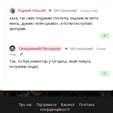
Підлий Лишай
Моторошний
2 роки тому
хаха, так само подумав! спочатку зацінив як мета
якесь, думаю «блін цікаво», а потім поступово
зрозумів...
1
Священний Прокурор
Моторошний
2 роки
тому
Так, то був коментар у гуглдоці, який чомусь
потрапив сюди)
1
Про нас
Підтримати
Вакансії
Політика
конфіденційності