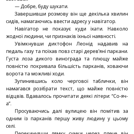
— Добре, буду шукати.
Завершивши розмову він ще декілька хвилин
сидів, намагаючись ввести адресу у навігатор.
Навігатор не показує куди їхати. Навколо
жодної людини, чи признаків їхньої наявності.
Увімкнувши диктофон Леонід надавив на
педаль газу та поїхав повз старі дерев’яні паркани.
Густа лоза дикого винограда та плющу майже
повністю покривала більшість парканів, ховаючи
ворота та можливі ходи.
Зупинившись коло чергової таблички, він
намагався розібрати текст, що майже повністю
відцвів. Вдавалось прочитати деякі літери: “Со-яч-
а”.
Просуваючись далі вулицею він помітив за
одним із парканів першу живу людину у цьому
селі.
Перекинувши лямку сумки через плече він