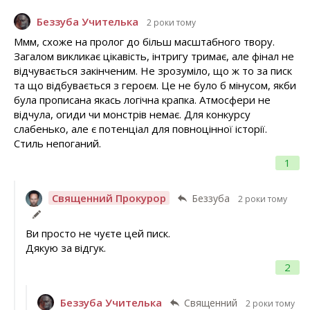
Беззуба Учителька
2 роки тому
Ммм, схоже на пролог до більш масштабного твору.
Загалом викликає цікавість, інтригу тримає, але фінал не
відчувається закінченим. Не зрозуміло, що ж то за писк
та що відбувається з героєм. Це не було б мінусом, якби
була прописана якась логічна крапка. Атмосфери не
відчула, огиди чи монстрів немає. Для конкурсу
слабенько, але є потенціал для повноцінної історії.
Стиль непоганий.
1
Священний Прокурор
Беззуба
2 роки тому
Ви просто не чуєте цей писк.
Дякую за відгук.
2
Беззуба Учителька
Священний
2 роки тому