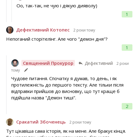
Оо, так-так, не чую і дякую дияволу)
1
Дефективний Котопес
2 роки тому
Непоганий сторітелінг. Але чого "демон дня"?
1
Священний Прокурор
Дефективний
2 роки
тому
Чудове питання. Спочатку я думав, то день, і як
протилежність до першого тексту. Але тільки після
відправки прийшов до висновку, що тут краще б
підійшла назва "Демон тиші".
2
Сракатий Збоченець
2 роки тому
Тут цікавіша сама історія, як на мене. Але бракує кінця.