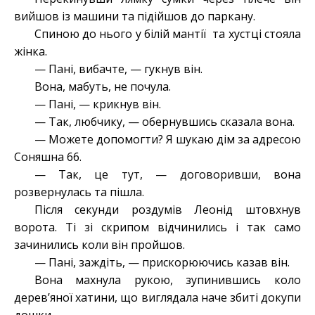
вийшов із машини та підійшов до паркану.
Спиною до нього у білій мантії та хустці стояла
жінка.
— Пані, вибачте, — гукнув він.
Вона, мабуть, не почула.
— Пані, — крикнув він.
— Так, любчику, — обернувшись сказала вона.
— Можете допомогти? Я шукаю дім за адресою
Соняшна 66.
— Так, це тут, — договоривши, вона
розвернулась та пішла.
Після секунди роздумів Леонід штовхнув
ворота. Ті зі скрипом відчинились і так само
зачинились коли він пройшов.
— Пані, заждіть, — прискорюючись казав він.
Вона махнула рукою, зупинившись коло
дерев’яної хатини, що виглядала наче збиті докупи