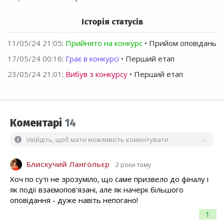
Історія статусів
11/05/24 21:05
:
Прийнято на конкурс
• Прийом оповідань
17/05/24 00:16
:
Грає в конкурсі
• Перший етап
23/05/24 21:01
:
Вибув з конкурсу
• Перший етап
Коментарі
14
Увійдіть, щоб мати можливість коментувати
Блискучий Лангольєр
2 роки тому
Хоч по суті не зрозуміло, що саме призвело до фіналу і
як події взаємопов'язані, але як начерк більшого
оповідання - дуже навіть непогано!
1