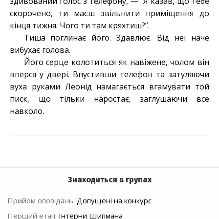
здивований голос з телефону, — “Я казав, що тебе
скорочено, ти маєш звільнити приміщення до
кінця тижня. Чого ти там кряхтиш?”.
Тиша поглинає його. Здавлює. Від неї наче
вибухає голова.
Його серце колотиться як навіжене, чолом він
вперся у двері. Впустивши телефон та затуляючи
вуха руками Леонід намагається вгамувати той
писк, що тільки наростає, заглушаючи все
навколо.
Знаходиться в групах
Прийом оповідань
:
Допущені на конкурс
Перший етап
:
Інтерни Шипмана