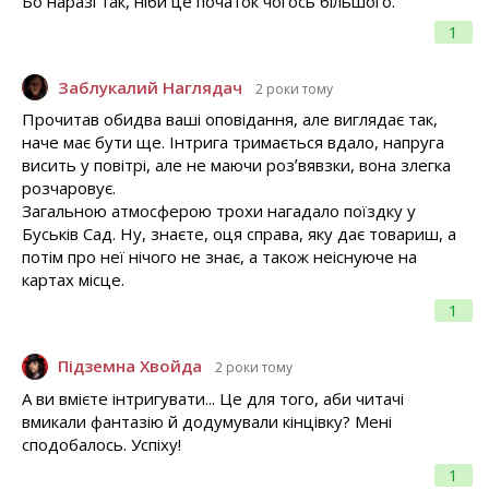
Бо наразі так, ніби це початок чогось більшого.
1
Заблукалий Наглядач
2 роки тому
Прочитав обидва ваші оповідання, але виглядає так,
наче має бути ще. Інтрига тримається вдало, напруга
висить у повітрі, але не маючи розʼвявзки, вона злегка
розчаровує.
Загальною атмосферою трохи нагадало поїздку у
Буськів Сад. Ну, знаєте, оця справа, яку дає товариш, а
потім про неї нічого не знає, а також неіснуюче на
картах місце.
1
Підземна Хвойда
2 роки тому
А ви вмієте інтригувати... Це для того, аби читачі
вмикали фантазію й додумували кінцівку? Мені
сподобалось. Успіху!
1