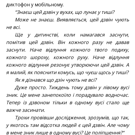
диктофон у мобільному.
“Знаєш цей дзвін у вухах, що лунає у тиші?
Може не знаєш. Виявляється, цей дзвін чують
не всі.
Ще у дитинстві, коли намагався заснути,
помітив цей дзвін. Він кожного разу не давав
заснути. Наче відлуння кожного твого подиху,
кожного шороху, кожного руху. Наче відлуння
кожного відлуння резонує утворюючи цей дзвін. А
я малий, як пояснити комусь, що чуєш щось у тиші?
Як я дізнався що дзін чують не всі?
Дуже просто. Тиждень тому дзвін у лівому вусі
зник. Це мене занепокоїло і порадувало водночас.
Тепер із дзвоном тільки в одному вусі стало ще
важче засинати.
Трохи провівши дослідження, зрозумів, що так,
у якогось там відсотка людей є цей дзвін. Але чому
в мене зник лише в одному вусі? Це поліпшення?“