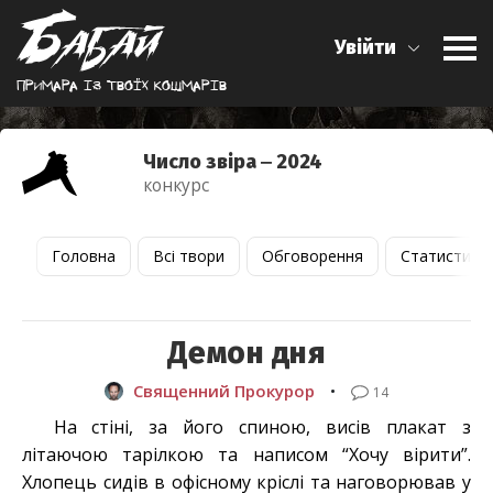
Увійти
Примара iз твоїх кошмарiв
Число звіра ‒ 2024
конкурс
Головна
Всі твори
Обговорення
Статистика
Демон дня
Священний Прокурор
•
14
На стіні, за його спиною, висів плакат з
літаючою тарілкою та написом “Хочу вірити”.
Хлопець сидів в офісному кріслі та наговорював у