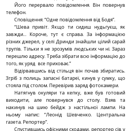
Його перервало повідомлення. Він повернув
телефон.
Сповіщення: “Одне повідомлення від Бодя”.
“Шева привіт. Якщо ти сидиш нудьгуєш, як
завжди… Короче, тут є справа. За інформацією
різних джерел, у селі Дринди знайшли цілий сарай
трупів. Тільки я не зрозумів людських чи ні. Зараз
перешлю адресу. Треба зібрати всю інформацію до
того, як уряд все приховає.”
Відірвавшись від стільця він почав збиратись.
Згріб з полиць запасні батареї, кинув у сумку, що
стояла під столом. Перевірив заряд фотокамери.
Натягнув окуляри та кепку, вже був готовий
виходити, але повернувся до столу. Взяв та
накинув на шию бейдж з настільної лампи. На
ньому напис: “Леонід Шевченко. Центральна
газета. Репортер”.
Спустившись офісними сходами, репортер сів у