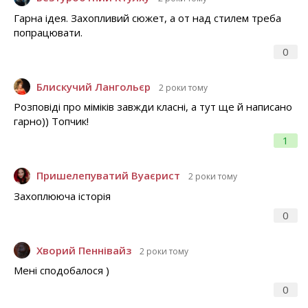
Гарна ідея. Захопливий сюжет, а от над стилем треба
попрацювати.
0
Блискучий Лангольєр
2 роки тому
Розповіді про міміків завжди класні, а тут ще й написано
гарно)) Топчик!
1
Пришелепуватий Вуаєрист
2 роки тому
Захоплююча історія
0
Хворий Пеннівайз
2 роки тому
Мені сподобалося )
0