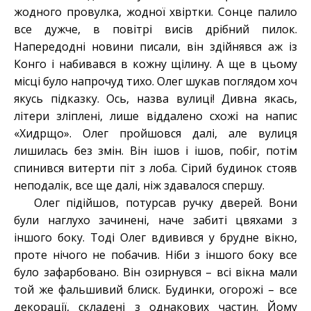
жодного провулка, жодної хвіртки. Сонце палило
все дужче, в повітрі висів дрібний пилок.
Напередодні новини писали, він здійнявся аж із
Конго і набивався в кожну щілину. А ще в цьому
місці було напрочуд тихо. Олег шукав поглядом хоч
якусь підказку. Ось, назва вулиці! Дивна якась,
літери зліплені, лише віддалено схожі на напис
«Хидрщо». Олег пройшовся далі, але вулиця
лишилась без змін. Він ішов і ішов, побіг, потім
спинився витерти піт з лоба. Сірий будинок стояв
неподалік, все ще далі, ніж здавалося спершу.
Олег підійшов, потурсав ручку дверей. Вони
були наглухо зачинені, наче забиті цвяхами з
іншого боку. Тоді Олег вдивився у брудне вікно,
проте нічого не побачив. Ніби з іншого боку все
було зафарбовано. Він озирнувся – всі вікна мали
той же фальшивий блиск. Будинки, огорожі – все
декорації, складені з однакових частин. Йому