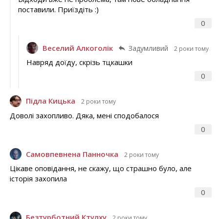
поставили. Приїздіть :)
0
Веселий Алкоголік
Задумливий
2 роки тому
Навряд доїду, скрізь тцкашки
0
Підла Кицька
2 роки тому
Доволі захопливо. Дяка, мені сподобалося
0
Самовпевнена Панночка
2 роки тому
Цікаве оповідання, не скажу, що страшно було, але
історія захопила
0
Безтурботний Ктулху
2 роки тому