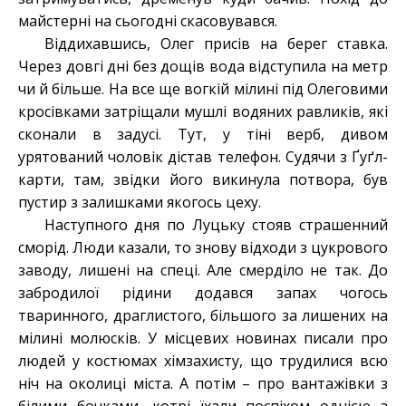
майстерні на сьогодні скасовувався.
Віддихавшись, Олег присів на берег ставка.
Через довгі дні без дощів вода відступила на метр
чи й більше. На все ще вогкій мілині під Олеговими
кросівками затріщали мушлі водяних равликів, які
сконали в задусі. Тут, у тіні верб, дивом
урятований чоловік дістав телефон. Судячи з Ґуґл-
карти, там, звідки його викинула потвора, був
пустир з залишками якогось цеху.
Наступного дня по Луцьку стояв страшенний
сморід. Люди казали, то знову відходи з цукрового
заводу, лишені на спеці. Але смерділо не так. До
забродилої рідини додався запах чогось
тваринного, драглистого, більшого за лишених на
мілині молюсків. У місцевих новинах писали про
людей у костюмах хімзахисту, що трудилися всю
ніч на околиці міста. А потім – про вантажівки з