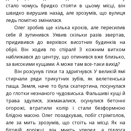
стало чомусь бридко стояти в цьому місці, він
швидко вирушив назад, але зрозумів, що вулиця
ледь помітно змінилася.
Олег зробив ще кілька кроків, але пересилив
себе й зупинився. Уявив скільки разів звертав,
придивився до верхівок висотних будинків на
обрії. Він ходив по спіралі! З кожним витком
наближався до центру, що опинився вже близько,
за високими кущами. А може там все-таки вихід?
Він розсунув гілки та здригнувся. У великій ямі
стирчали ряди трикутних зубів, як велетенська
паща. Земля, наче то була скатертина, посунулася
до глотки незнаного чудовиська. Фальшиві кущі й
трава здулися, зіжмакалися, осунулися бетонні
огорожі, втратили колір і стали безформною
блідою масою. Олег позадкував, побіг стрімголов,
але за мить зрозумів, що стоїть на місці. Як на
біговій доріжці, він мчить уперед, а підлога