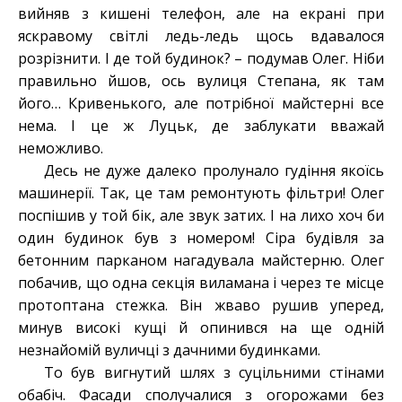
вийняв з кишені телефон, але на екрані при
яскравому світлі ледь-ледь щось вдавалося
розрізнити. І де той будинок? – подумав Олег. Ніби
правильно йшов, ось вулиця Степана, як там
його… Кривенького, але потрібної майстерні все
нема. І це ж Луцьк, де заблукати вважай
неможливо.
Десь не дуже далеко пролунало гудіння якоїсь
машинерії. Так, це там ремонтують фільтри! Олег
поспішив у той бік, але звук затих. І на лихо хоч би
один будинок був з номером! Сіра будівля за
бетонним парканом нагадувала майстерню. Олег
побачив, що одна секція виламана і через те місце
протоптана стежка. Він жваво рушив уперед,
минув високі кущі й опинився на ще одній
незнайомій вуличці з дачними будинками.
То був вигнутий шлях з суцільними стінами
обабіч. Фасади сполучалися з огорожами без