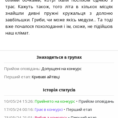
білими бочками, котрі їхали поспіхом однією з
трас. Кажуть також, того літа в кількох місцях
знайшли дивні пружні кружальця з долоню
завбільшки. Гриби, чи може якісь медузи… Та тоді
вже почалося похолодання і їм, схоже, не підійшов
наш клімат.
Знаходиться в групах
Прийом оповідань
:
Допущені на конкурс
Перший етап
:
Криваві айтівці
Історія статусів
10/05/24 15:26
:
Прийнято на конкурс
• Прийом оповідань
17/05/24 00:16
:
Грає в конкурсі
• Перший етап
23/05/24 21:01
:
Вибув з конкурсу
• Перший етап