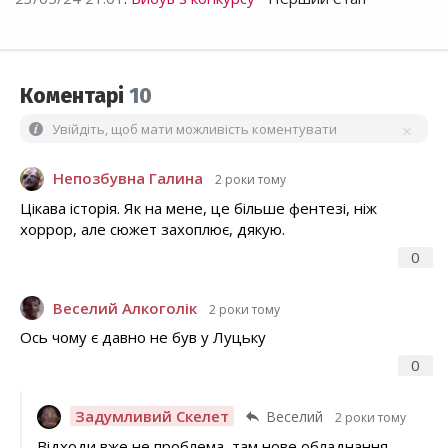
Коментарі
10
Увійдіть, щоб мати можливість коментувати
Непозбувна Галина
2 роки тому
Цікава історія. Як на мене, це більше фентезі, ніж
хоррор, але сюжет захоплює, дякую.
0
Веселий Алкоголік
2 роки тому
Ось чому є давно не був у Луцьку
0
Задумливий Скелет
Веселий
2 роки тому
Відходи вже не проблема, там нове обладнання