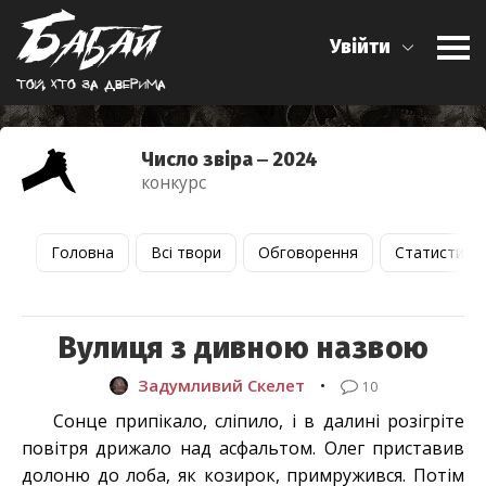
Увійти
Той, хто за дверима
Число звіра ‒ 2024
конкурс
Головна
Всі твори
Обговорення
Статистика
Вулиця з дивною назвою
Задумливий Скелет
•
10
Сонце припікало, сліпило, і в далині розігріте
повітря дрижало над асфальтом. Олег приставив
долоню до лоба, як козирок, примружився. Потім