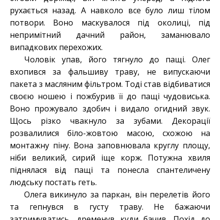
рухається назад. А навколо все було лиш тілом
потвори. Воно маскувалося під околиці, під
непримітний дачний район, заманювало
випадкових перехожих.
Чоловік упав, його тягнуло до пащі. Олег
вхопився за фальшиву траву, не випускаючи
пакета з масляним фільтром. Тоді став відбиватися
своєю ношею і пожбурив її до пащі чудовиська.
Воно прожувало здобич і видало огидний звук.
Щось різко чвакнуло за зубами. Декорації
розвалилися біло-жовтою масою, схожою на
монтажну піну. Вона заповнювала круглу площу,
ніби великий, сирий іще корж. Потужна хвиля
піднялася від пащі та понесла спантеличену
людську постать геть.
Олега викинуло за паркан, він перелетів його
та гепнувся в густу траву. Не бажаючи
затримуватись, дременув куди бачив. Похід до