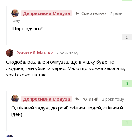
Депресивна Медуза
Смертельна
2 роки
тому
Щиро вдячна!)
0
Рогатий Маніяк
2 роки тому
Сподобалось, але я очікував, що в мішку буде не
людина, і він убив їх марно. Мало що можна закопати,
хоч і схоже на тіло.
3
Депресивна Медуза
Рогатий
2 роки тому
О, цікавий задум, до речі) скільки людей, стільки й
ідей)
1