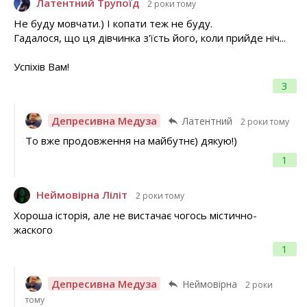
Латентний Трупоїд
2 роки тому
Не буду мовчати.) І копати теж не буду.
Гадалося, що ця дівчинка з'їсть його, коли прийде ніч...
Успіхів Вам!
3
Депресивна Медуза
Латентний
2 роки тому
То вже продовження на майбутнє) дякую!)
1
Неймовірна Ліліт
2 роки тому
Хороша історія, але не вистачає чогось містично-
жаского
1
Депресивна Медуза
Неймовірна
2 роки
тому