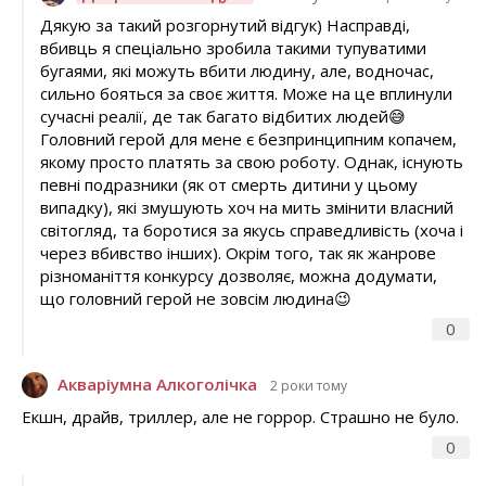
Дякую за такий розгорнутий відгук) Насправді,
вбивць я спеціально зробила такими тупуватими
бугаями, які можуть вбити людину, але, водночас,
сильно бояться за своє життя. Може на це вплинули
сучасні реалії, де так багато відбитих людей😅
Головний герой для мене є безпринципним копачем,
якому просто платять за свою роботу. Однак, існують
певні подразники (як от смерть дитини у цьому
випадку), які змушують хоч на мить змінити власний
світогляд, та боротися за якусь справедливість (хоча і
через вбивство інших). Окрім того, так як жанрове
різноманіття конкурсу дозволяє, можна додумати,
що головний герой не зовсім людина😉
0
Акваріумна Алкоголічка
2 роки тому
Екшн, драйв, триллер, але не горрор. Страшно не було.
0