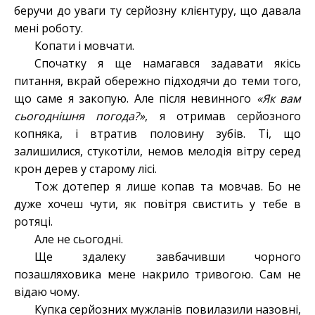
беручи до уваги ту серйозну клієнтуру, що давала
мені роботу.
Копати і мовчати.
Спочатку я ще намагався задавати якісь
питання, вкрай обережно підходячи до теми того,
що саме я закопую. Але після невинного
«Як вам
сьогоднішня погода?»
, я отримав серйозного
копняка, і втратив половину зубів. Ті, що
залишилися, стукотіли, немов мелодія вітру серед
крон дерев у старому лісі.
Тож дотепер я лише копав та мовчав. Бо не
дуже хочеш чути, як повітря свистить у тебе в
ротяці.
Але не сьогодні.
Ще здалеку завбачивши чорного
позашляховика мене накрило тривогою. Сам не
відаю чому.
Купка серйозних мужланів повилазили назовні,