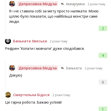
Депресивна Медуза
Акваріумна
2 роки тому
Я і не ставила собі за мету просто налякати. Моєю
ціллю було показати, що найбільші монстри саме
люди.
2
Баньката Хвеська
2 роки тому
Рефрен ʼКопати і мовчатиʼ дуже сподобався.
4
Депресивна Медуза
Баньката
2 роки тому
Дякую)
0
Смертельна Бідося
2 роки тому
Це гарна робота. Бажаю успіхів!
1