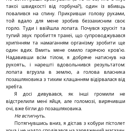
такої швидкості від горбуна?), один із вбивць
повалився на спину. Прикривши голову руками,
той вдало для мене зробив беззахисним своє
горло. Туди і ввійшла лопата. Почувся хрускіт та
тупий звук пробиття трахеї, що супроводжувався
хрипінням та намаганням організму зробити ще
один вдих. Вмить мене омило гарячою кров’ю.
Надавивши всім тілом, я добряче натиснув на
рукоять, і нарешті вдовольнився результатом:
лопата вгрузла в землю, а голова власника
позашляховика з тихим клацанням відірвалася від
хребта.
Я досі дивувався, як інші громили не
відстрелили мені яйця, але голомозі, вирячивши
очі, вже бігли до позашляховика.
Не встигнуть.
Потягнувшись вниз, я дістав з кобури пістолет
хоча і не надто сподівався на заряджений магазин.