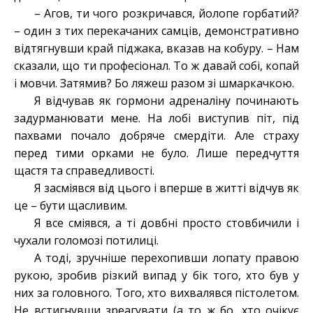
– Агов, ти чого розкричався, йолопе горбатий?
– один з тих перекачаних самців, демонстративно
відтягнувши край піджака, вказав на кобуру. – Нам
сказали, що ти професіонал. То ж давай собі, копай
і мовчи. Затямив? Бо ляжеш разом зі шмаркачкою.
Я відчував як гормони адреналіну починають
задурманювати мене. На лобі виступив піт, під
пахвами почало добряче смердіти. Але страху
перед тими орками не було. Лише передчуття
щастя та справедливості.
Я засміявся від цього і вперше в житті відчув як
це – бути щасливим.
Я все сміявся, а ті довбні просто стовбичили і
чухали голомозі потилиці.
А тоді, зручніше перехопивши лопату правою
рукою, зробив різкий випад у бік того, хто був у
них за головного. Того, хто вихвалявся пістолетом.
Не встигнувши зреагувати (а то ж бо, хто очікує