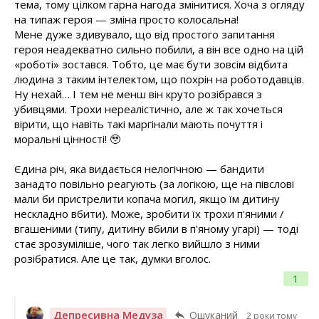
тема, тому цілком гарна нагода змінитися. Хоча з огляду
на типаж героя — зміна просто колосальна!
Мене дуже здивувало, що від простого запитання
героя неадекватно сильно побили, а він все одно на цій
«роботі» зостався. Тобто, це має бути зовсім відбита
людина з таким інтелектом, що похрін на роботодавців.
Ну нехай… І тем не менш він круто розібрався з
убивцями. Трохи нереалістично, але ж так хочеться
вірити, що навіть такі маргінали мають почуття і
моральні цінності! 🥹
Єдина річ, яка видається нелогічною — бандити
занадто повільно реагують (за логікою, ще на півслові
мали би пристрелити копача могил, якщо їм дитину
нескладно вбити). Може, зробити їх трохи п'яними /
вгашеними (типу, дитину вбили в п'яному угарі) — тоді
стає зрозуміліше, чого так легко вийшло з ними
розібратися. Але це так, думки вголос.
1
Депресивна Медуза
Ошуканий
2 роки тому