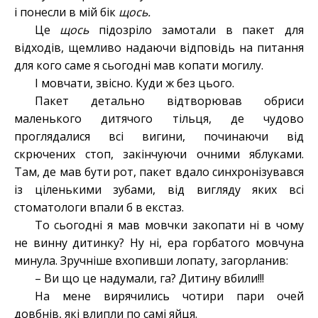
і понесли в мій бік
щось.
Це
щось
підозріло замотали в пакет для
відходів, щемливо надаючи відповідь на питання
для кого саме я сьогодні мав копати могилу.
І мовчати, звісно. Куди ж без цього.
Пакет детально відтворював обриси
маленького дитячого тільця, де чудово
проглядалися всі вигини, починаючи від
скрючених стоп, закінчуючи очними яблуками.
Там, де мав бути рот, пакет вдало синхронізувався
із ціленькими зубами, від вигляду яких всі
стоматологи впали б в екстаз.
То сьогодні я мав мовчки закопати ні в чому
не винну дитинку? Ну ні, ера горбатого мовчуна
минула. Зручніше вхопивши лопату, загорланив:
– Ви що це надумали, га? Дитину вбили!!!
На мене вирячились чотири пари очей
довбнів, які влипли по самі яйця.