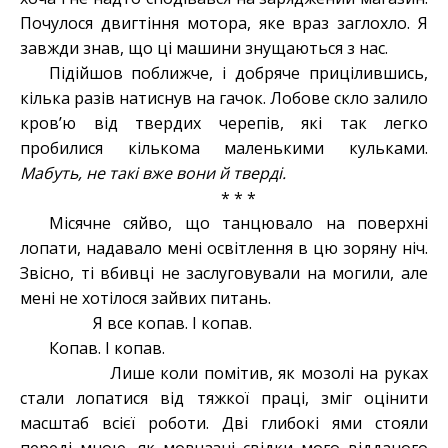
Почулося двигтіння мотора, яке враз заглохло. Я
завжди знав, що ці машини знущаються з нас.
Підійшов поближче, і добряче прицілившись,
кілька разів натиснув на гачок. Лобове скло залило
кров’ю від твердих черепів, які так легко
пробилися кількома маленькими кульками.
Мабуть, не такі вже вони й тверді.
* * *
Місячне сяйво, що танцювало на поверхні
лопати, надавало мені освітлення в цю зоряну ніч.
Звісно, ті вбивці не заслуговували на могили, але
мені не хотілося зайвих питань.
Я все копав. І копав.
Копав. І копав.
Лише коли помітив, як мозолі на руках
стали лопатися від тяжкої праці, зміг оцінити
масштаб всієї роботи. Дві глибокі ями стояли