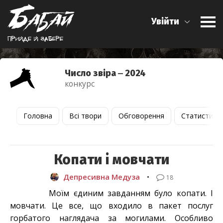
Увійти
Прийде й забере
Число звіра ‒ 2024
конкурс
Головна
Всі твори
Обговорення
Статистика
Копати і мовчати
Депресивна Медуза
•
18
Моїм єдиним завданням було копати. І
мовчати. Це все, що входило в пакет послуг
горбатого наглядача за могилами. Особливо