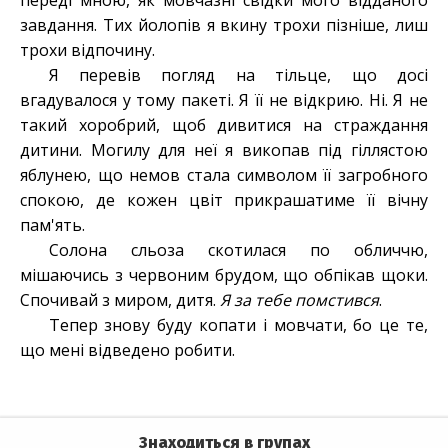
переді мною, як мовчазні свідки мого відданого
завдання. Тих йолопів я вкину трохи пізніше, лиш
трохи відпочину.
Я перевів погляд на тільце, що досі
вгадувалося у тому пакеті. Я її не відкрию. Ні. Я не
такий хоробрий, щоб дивитися на страждання
дитини. Могилу для неї я викопав під гіллястою
яблунею, що немов стала символом її загробного
спокою, де кожен цвіт прикрашатиме її вічну
пам'ять.
Солона сльоза скотилася по обличчю,
мішаючись з червоним брудом, що обпікав щоки.
Спочивай з миром, дитя.
Я за тебе помстився
.
Тепер знову буду копати і мовчати, бо це те,
що мені відведено робити.
Знаходиться в групах