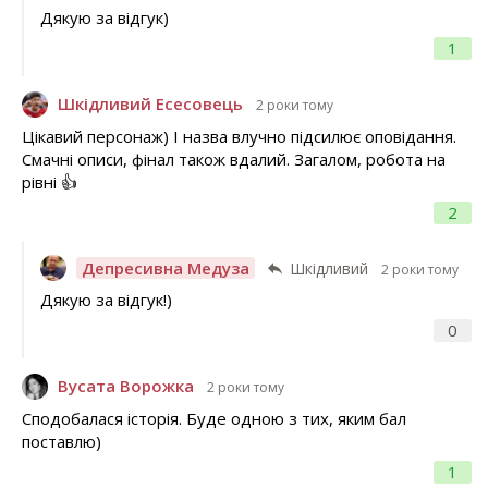
Дякую за відгук)
1
Шкідливий Есесовець
2 роки тому
Цікавий персонаж) І назва влучно підсилює оповідання.
Смачні описи, фінал також вдалий. Загалом, робота на
рівні 👍
2
Депресивна Медуза
Шкідливий
2 роки тому
Дякую за відгук!)
0
Вусата Ворожка
2 роки тому
Сподобалася історія. Буде одною з тих, яким бал
поставлю)
1