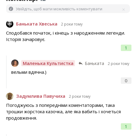
Увійдіть, щоб мати можливість коментувати
Баньката Хвеська
2 роки тому
Сподобався початок, і кінець з народженням легенди.
Історія зачаровує.
1
Маленька Культистка
Баньката
2 роки тому
вельми вдячна.)
0
Задумлива Павучиха
2 роки тому
Погоджуюсь з попередніми коментаторами, така
трошки жорстока казочка, але яка вабить і хочеться
продовження.
1