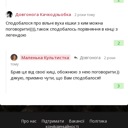
Довгонога Качкодзьобка
2 роки тому
Сподобалося про вільні вуха кішки з ким можна
поговорити)))),також сподобалось порівняння в кінці з
легендою
2
Маленька Культистка
Довгонога
2 роки
тому
Брав це від своєї киці, обожнюю з нею поговорити.))
дякую, приємно чути, що Вам сподобалося!!
3
Про нас
Підтримати
Вакансії
Політика
конфіденційності