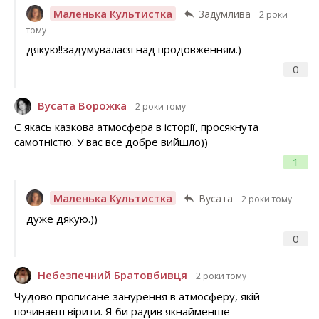
Маленька Культистка
Задумлива
2 роки
тому
дякую!!задумувалася над продовженням.)
0
Вусата Ворожка
2 роки тому
Є якась казкова атмосфера в історії, просякнута
самотністю. У вас все добре вийшло))
1
Маленька Культистка
Вусата
2 роки тому
дуже дякую.))
0
Небезпечний Братовбивця
2 роки тому
Чудово прописане занурення в атмосферу, якій
починаєш вірити. Я би радив якнайменше