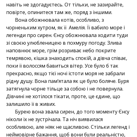
навіть не здогадуєтесь. От тільки, не зазирайте,
повірте, опинитеся там же, поряд з іншими.
Вона обожнювала котів, особливо, з
чорненьким хутром, як її Амелія. Її вабило море і
легенди про сирен. Єнсу обожнювала ходити туди
зі своєю улюбленицею в похмуру погоду. Злива
наповнює море, грім розриває небо покрите
темрявою, кішка знаходить спокій, а дівча співає,
поки її волоссям бавиться вітер. Усе було б так
прекрасно, якщо тієї ночі істоти моря не забрали
рідну душу. Вона пам’ятала як це було боляче. Буря
затягнула чорне тільце за собою і не повернула.
Дівчині не хотілося тікати, проте, це єдине, що
залишило її в живих.
Бурею вона звала сирен, до того моменту Єнсу
ніколи їх не зустрічала. Та ніч виявилася
особливою, але ніяк не щасливою. Стільки легенд і
неймовірне бажання, щоб вони були реальністю,