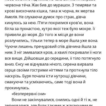
червона тéча. Жах бив до мурашок. З темряви та
крові вискочила кішка, така ж чорна, як мертва
Амелія. Не слухаючи думок про страх, дівча
кинулось за нею. П’яти покрилися кров’ю, вона
бігла за пухнастою, хутро якої теж було мокре. Її
привели до моря. До того ж місця де вони
розлучились, тільки тепер в море йшла уже вона.
Чуючи лишень пречудовий спів дівчина йшла за
ним. З ніг змивалася кров, а хвилі покривали її ноги
все вище. Дійшовши до середини, її тіло потягнуло
вниз. Єнсу не відчувала нічого, сирена вирвала
серце своїми гострими нігтями та проткнула тіло
наскрізь. Буря почала їсти нутрощі дівчини,
смакуючи та усміхаючись, саме тоді вона й
прокинулась.
«безперервні сни»
Вони не закінчувалися, снились одні й ті ж, не
змінювалися, але були такими ж жахаючими як