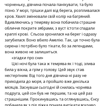
чорненьку, дівчина почала панікувати, та було
пізно. У морі, трішки далі від берега, розпливалася
кров. Хвилі змінювали свій колір на багряний.
Вдивляючись у темряву вона побачила страшне
обличчя покрите зябрами, з вуст істоти спадали
краплі крові. Сльоза зронилася на берег і одразу
загубилася. Воно вбило Амелію. Так, це точно була
сирена і потрібно було тікати, бо за легендами,
вона живою не залишиться.
«згадки про сни»
Цієї ночі була така ж темрява як і тоді, злива
била у вікна, а грім у голову. Цей звук став
нестерпним. Від того дня дівчина ні разу не
приходила до моря, а пройшло вже декілька
місяців. Заснувши сьогодні їй снилась чорнява
подруга, цей сон був не першим, та на цей раз
страшнішим. Прокинувшись та оглянувшись, Єнсу
побачила як з під ліжка почала витікати яскраво