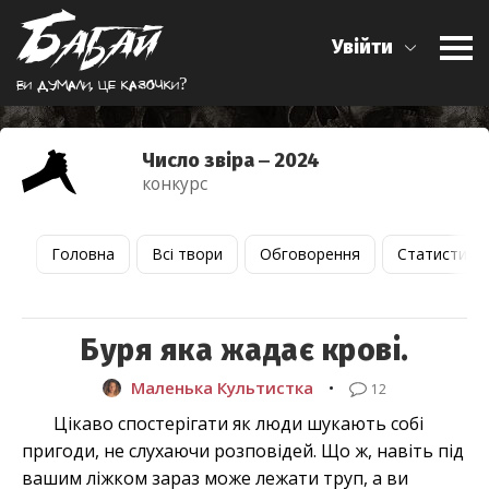
Увійти
Ви думали, це казочки?
Число звіра ‒ 2024
конкурс
Головна
Всі твори
Обговорення
Статистика
Буря яка жадає крові.
Маленька Культистка
•
12
Цікаво спостерігати як люди шукають собі
пригоди, не слухаючи розповідей. Що ж, навіть під
вашим ліжком зараз може лежати труп, а ви