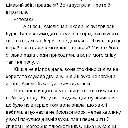
цікавий збіг, правда ж? Вона зустріла, проте й
втратила.
«спогад»
– А знаєш, Амеліє, ми ніколи не зустрічали
Бурю. Вони ж виходять саме в шторм, виспівують
свої пісні, але до берегів не доходять. Я чула, що це
вкрай рідко, але ж можливо, правда? Ми з тобою
стільки разів сюди приходили, а вони мого співу
так і не почули.
Кішка не відповідала, вона спокійно сиділа на
берегу та слухала дівчину. Вільні вуха це завжди
добре, Амелія була чудовим слухачем.
Побачивши щось у морі киця спохватилася та
побігла у воду. Єнсу не придала цьому значення,
це було не вперше тож вона знала, що хвилі
вабили, а пухнаста не боялася моря. Через хвилину
у воді почулися дивні звуки, плач перекритий
співом і незграбне плюскотіння. Очима шукаючи