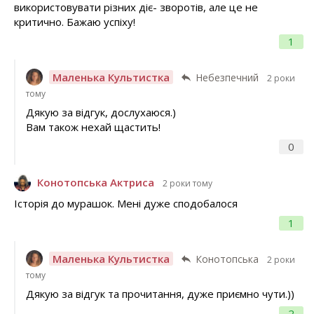
використовувати різних діє- зворотів, але це не
критично. Бажаю успіху!
1
Маленька Культистка
Небезпечний
2 роки
тому
Дякую за відгук, дослухаюся.)
Вам також нехай щастить!
0
Конотопська Актриса
2 роки тому
Історія до мурашок. Мені дуже сподобалося
1
Маленька Культистка
Конотопська
2 роки
тому
Дякую за відгук та прочитання, дуже приємно чути.))
2