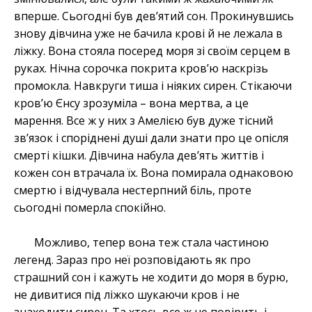
вперше. Сьогодні був дев’ятий сон. Прокинувшись
знову дівчина уже не бачила крові й не лежала в
ліжку. Вона стояла посеред моря зі своїм серцем в
руках. Нічна сорочка покрита кров’ю наскрізь
промокла. Навкруги тиша і ніяких сирен. Стікаючи
кров’ю Єнсу зрозуміла – вона мертва, а це
марення. Все ж у них з Амелією був дуже тісний
зв’язок і споріднені душі дали знати про це опісля
смерті кішки. Дівчина набула дев’ять життів і
кожен сон втрачала їх. Вона помирала однаковою
смертю і відчувала нестерпний біль, проте
сьогодні померла спокійно.
Можливо, тепер вона теж стала частиною
легенд. Зараз про неї розповідають як про
страшний сон і кажуть не ходити до моря в бурю,
не дивитися під ліжко шукаючи кров і не