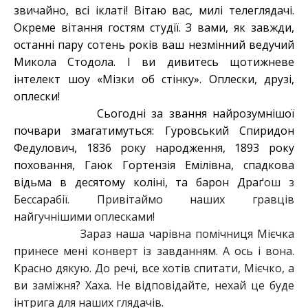
звичайно, всі іклаті! Вітаю вас, милі телеглядачі.
Окреме вітання гостям студії. З вами, як завжди,
останні пару сотень років ваш незмінний ведучий
Микола Стодола. І ви дивитесь щотижневе
інтелект шоу «Мізки об стінку». Оплески, друзі,
оплески!
Сьогодні за звання найрозумнішої
почвари змагатимуться: Гуровський Спиридон
Федулович, 1836 року народження, 1893 року
поховання, Гаюк Гортензія Емілівна, спадкова
відьма в десятому коліні, та барон Дра
ґош з
Бессарабії. Привітаймо наших гравців
найгучнішими оплесками!
Зараз наша чарівна помічниця Мієчка
принесе мені конверт із завданням. А ось і вона.
Красно дякую. До речі, все хотів спитати, Мієчко, а
ви заміжня? Хаха. Не відповідайте, нехай це буде
інтрига для наших глядачів.