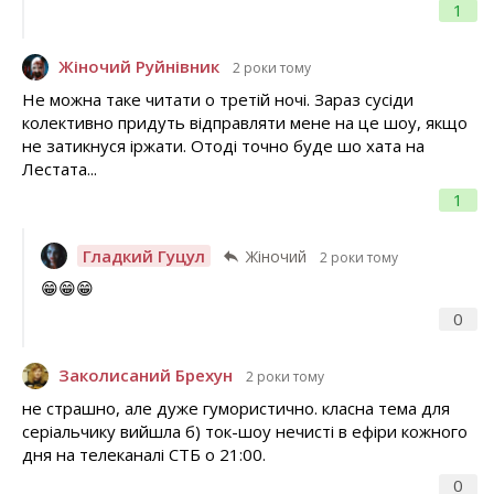
1
Жіночий Руйнівник
2 роки тому
Не можна таке читати о третій ночі. Зараз сусіди
колективно придуть відправляти мене на це шоу, якщо
не затикнуся іржати. Отоді точно буде шо хата на
Лестата...
1
Гладкий Гуцул
Жіночий
2 роки тому
😁😁😁
0
Заколисаний Брехун
2 роки тому
не страшно, але дуже гумористично. класна тема для
серіальчику вийшла б) ток-шоу нечисті в ефіри кожного
дня на телеканалі СТБ о 21:00.
0