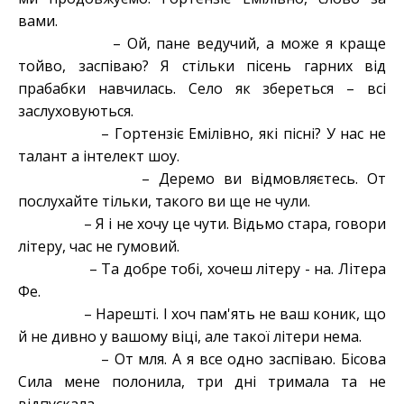
вами.
– Ой, пане ведучий, а може я краще
тойво, заспіваю? Я стільки пісень гарних від
прабабки навчилась. Село як збереться – всі
заслуховуються.
– Гортензіє Емілівно, які пісні? У нас не
талант а інтелект шоу.
– Деремо ви відмовляєтесь. От
послухайте тільки, такого ви ще не чули.
– Я і не хочу це чути. Відьмо стара, говори
літеру, час не гумовий.
– Та добре тобі, хочеш літеру - на. Літера
Фе.
– Нарешті. І хоч пам'ять не ваш коник, що
й не дивно у вашому віці, але такої літери нема.
– От мля. А я все одно заспіваю. Бісова
Сила мене полонила, три дні тримала та не