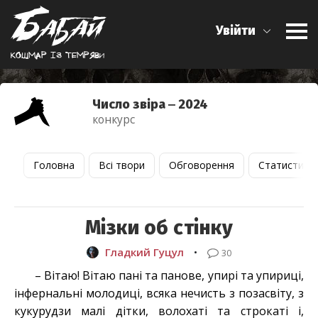
Увійти
Кошмар iз темряви
Число звіра ‒ 2024
конкурс
Головна
Всі твори
Обговорення
Статистика
Мізки об стінку
Гладкий Гуцул
•
30
– Вітаю! Вітаю пані та панове, упирі та упириці,
інфернальні молодиці, всяка нечисть з позасвіту, з
кукурудзи малі дітки, волохаті та строкаті і,