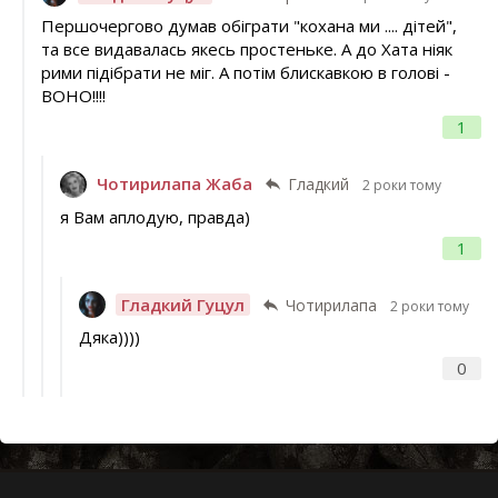
Першочергово думав обіграти "кохана ми .... дітей",
та все видавалась якесь простеньке. А до Хата ніяк
рими підібрати не міг. А потім блискавкою в голові -
ВОНО!!!!
1
Чотирилапа Жаба
Гладкий
2 роки тому
я Вам аплодую, правда)
1
Гладкий Гуцул
Чотирилапа
2 роки тому
Дяка))))
0