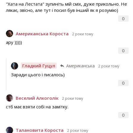
"Хата на Лестата" зупиніть мій сміх, дуже прикольно. Не
лякає, звісно, але тут і посил був інший як я розумію)
0
Американська Короста
2 роки тому
ару )))))
0
Гладкий Гуцул
Американська
2 роки тому
Заради цього і писалось)
0
Веселий Алкоголік
2 роки тому
стб має взяти собі на замітку.
0
Талановита Короста
2 роки тому