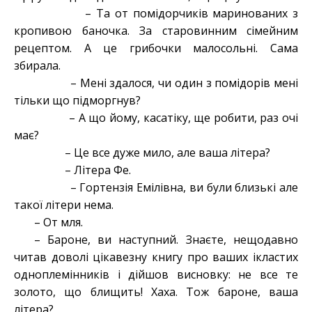
– Та от помідорчиків маринованих з
кропивою баночка. За старовинним сімейним
рецептом. А це грибочки малосольні. Сама
збирала.
– Мені здалося, чи один з помідорів мені
тільки що підморгнув?
– А що йому, касатіку, ще робити, раз очі
має?
– Це все дуже мило, але ваша літера?
– Літера Фе.
– Гортензія Емілівна, ви були близькі але
такої літери нема.
– От мля.
– Бароне, ви наступний. Знаєте, нещодавно
читав доволі цікавезну книгу про ваших ікластих
одноплемінників і дійшов висновку: не все те
золото, що блищить! Хаха. Тож бароне, ваша
літера?