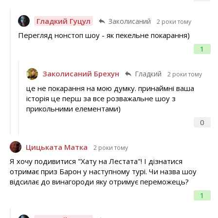
Гладкий Гуцул
Заколисаний
2 роки тому
Перегляд нонстоп шоу - як пекельне покарання)
1
Заколисаний Брехун
Гладкий
2 роки тому
це не покарання на мою думку. принаймні ваша
історія це перш за все розважальне шоу з
прикольними елементами)
0
Цицьката Матка
2 роки тому
Я хочу подивитися "Хату на Лестата"! І дізнатися
отримає приз Барон у наступному турі. Чи назва шоу
відсилає до винагороди яку отримує переможець?
1