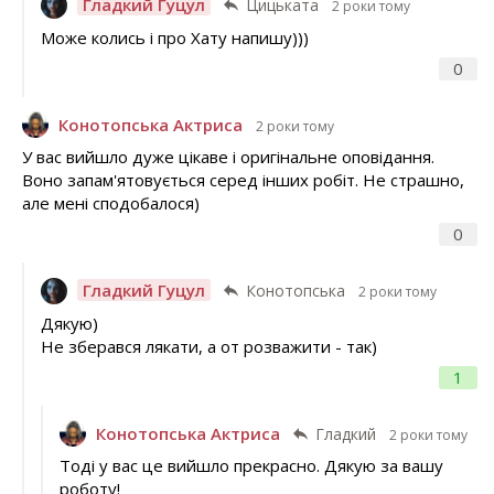
Гладкий Гуцул
Цицьката
2 роки тому
Може колись і про Хату напишу)))
0
Конотопська Актриса
2 роки тому
У вас вийшло дуже цікаве і оригінальне оповідання.
Воно запам'ятовується серед інших робіт. Не страшно,
але мені сподобалося)
0
Гладкий Гуцул
Конотопська
2 роки тому
Дякую)
Не зберався лякати, а от розважити - так)
1
Конотопська Актриса
Гладкий
2 роки тому
Тоді у вас це вийшло прекрасно. Дякую за вашу
роботу!