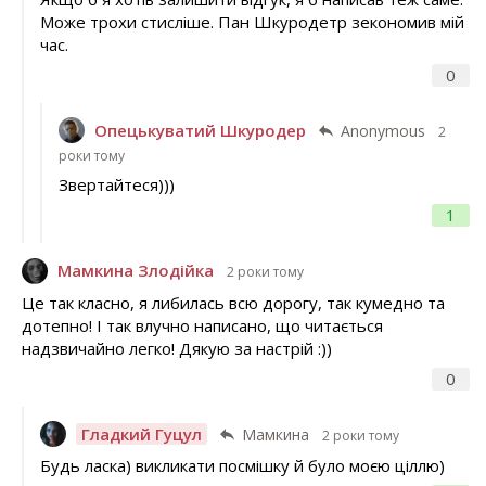
Може трохи стисліше. Пан Шкуродетр зекономив мій
час.
0
Опецькуватий Шкуродер
Anonymous
2
роки тому
Звертайтеся)))
1
Мамкина Злодійка
2 роки тому
Це так класно, я либилась всю дорогу, так кумедно та
дотепно! І так влучно написано, що читається
надзвичайно легко! Дякую за настрій :))
0
Гладкий Гуцул
Мамкина
2 роки тому
Будь ласка) викликати посмішку й було моєю ціллю)