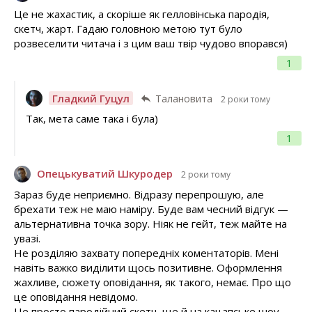
Це не жахастик, а скоріше як гелловінська пародія,
скетч, жарт. Гадаю головною метою тут було
розвеселити читача і з цим ваш твір чудово впорався)
1
Гладкий Гуцул
Талановита
2 роки тому
Так, мета саме така і була)
1
Опецькуватий Шкуродер
2 роки тому
Зараз буде неприємно. Відразу перепрошую, але
брехати теж не маю наміру. Буде вам чесний відгук —
альтернативна точка зору. Ніяк не гейт, теж майте на
увазі.
Не розділяю захвату попередніх коментаторів. Мені
навіть важко виділити щось позитивне. Оформлення
жахливе, сюжету оповідання, як такого, немає. Про що
це оповідання невідомо.
Це просто пародійний скетч, ще й на кацапське шоу,