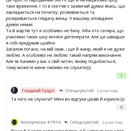
таке враження. І то в скетчів є зазвичай думка якась, що
закладається на початку, розвивається та
розкривається глядачу вкінці. У вашому оповіданні
думки немає.
Та й жартів тут я особливо не бачу. Хіба ото сатира, що
учасники таких шоу кінчені дегенерати. Але це швидше
я собі придумав щойно.
Загалом погано, на мій смак, і ще й жанр, який я не дуже
люблю. А особливо не люблю такий напрям виконання.
Але як бачимо у вас є свій читач, якому подобається,
тому можете мене сміливо не слухати)))
1
Гладкий Гуцул
Опецькуватий
2 роки тому
Та чого не слухати? Мені всі відгуки цікаві й корисні.)))
0
Anonymous #7910
Опецькуватий
2 роки тому
Якщо б я хотів залишити відгук, я б написав теж саме.