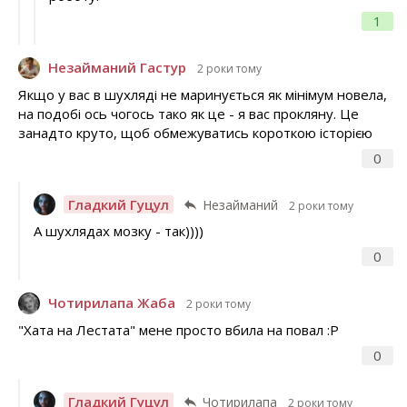
1
Незайманий Гастур
2 роки тому
Якщо у вас в шухляді не маринується як мінімум новела,
на подобі ось чогось тако як це - я вас прокляну. Це
занадто круто, щоб обмежуватись короткою історією
0
Гладкий Гуцул
Незайманий
2 роки тому
А шухлядах мозку - так))))
0
Чотирилапа Жаба
2 роки тому
"Хата на Лестата" мене просто вбила на повал :Р
0
Гладкий Гуцул
Чотирилапа
2 роки тому