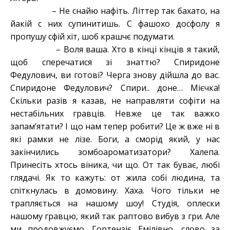
– Не снайю нафіть. Літтер так бахато, на
йакій с них супинитишь. С фашохо досфолу я
пропушу сфій хіт, шоб крашчє подумати.
– Воля ваша. Хто в кінці кінців я такий,
щоб сперечатися зі знаттю? Спиридоне
Федулович, ви готові? Черга знову дійшла до вас.
Спиридоне Федулович? Спири.. доне… Мієчка!
Скільки разів я казав, не направляти софіти на
нестабільних гравців. Невже це так важко
запам’ятати? І що нам тепер робити? Це ж вже ні в
які рамки не лізе. Боги, а сморід який, у нас
закінчились зомбоароматизатори? Халепа.
Принесіть хтось віника, чи що. От так буває, любі
глядачі. Як то кажуть: от жила собі людина, та
спіткнулась в домовину. Хаха. Чого тільки не
трапляється на нашому шоу! Студія, оплески
нашому гравцю, який так раптово вибув з гри. Але
ми продовжуємо. Гортензіє Емілівно, слово за