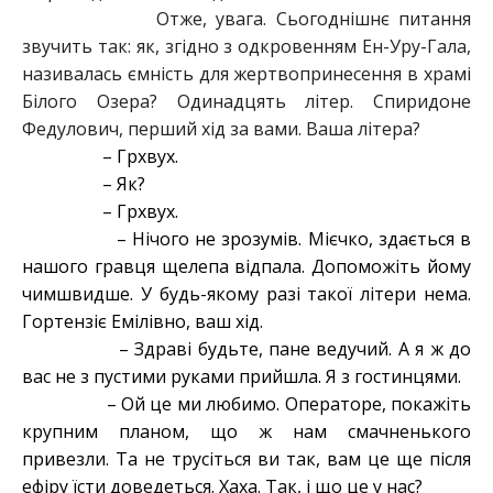
Отже, увага. Сьогоднішнє питання
звучить так: як, згідно з одкровенням Ен-Уру-Гала,
називалась ємність для жертвопринесення в храмі
Білого Озера? Одинадцять літер. Спиридоне
Федулович, перший хід за вами. Ваша літера?
– Грхвух.
– Як?
– Грхвух.
– Нічого не зрозумів. Мієчко, здається в
нашого гравця щелепа відпала. Допоможіть йому
чимшвидше. У будь-якому разі такої літери нема.
Гортензіє Емілівно, ваш хід.
– Здраві будьте, пане ведучий. А я ж до
вас не з пустими руками прийшла. Я з гостинцями.
– Ой це ми любимо. Операторе, покажіть
крупним планом, що ж нам смачненького
привезли. Та не трусіться ви так, вам це ще після
ефіру їсти доведеться. Хаха. Так, і що це у нас?