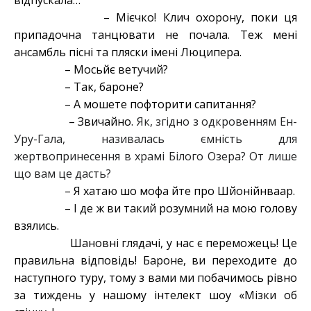
відпускала…
– Мієчко! Клич охорону, поки ця
припадочна танцювати не почала. Теж мені
ансамбль пісні та пляски імені Люципера.
– Мосьйє ветучий?
– Так, бароне?
– А мошете пофторити сапитання?
– Звичайно.
Як, згідно з одкровенням Ен-
Уру-Гала, називалась ємність для
жертвопринесення в храмі Білого Озера? От лише
що вам це дасть?
– Я хатаю шо мофа йте про Шйонійнваар.
– І де ж ви такий розумний на мою голову
взялись.
Шановні глядачі, у нас є переможець! Це
правильна відповідь! Бароне, ви переходите до
наступного туру, тому з вами ми побачимось рівно
за тиждень у нашому інтелект шоу «Мізки об