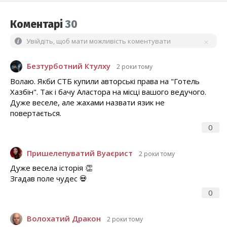
Коментарі
30
Увійдіть, щоб мати можливість коментувати
Безтурботний Ктулху
2 роки тому
Волаю. Якби СТБ купили авторські права на "Готель
Хазбін". Так і бачу Аластора на місці вашого ведучого.
Дуже веселе, але жахами назвати язик не
повертається.
0
Пришелепуватий Вуаєрист
2 роки тому
Дуже весела історія 👏
Згадав поле чудес 💀
0
Волохатий Дракон
2 роки тому