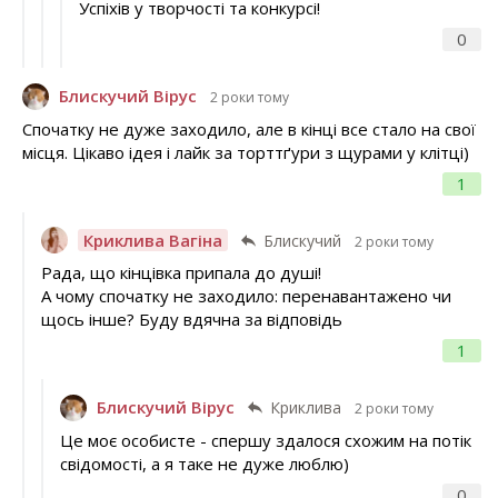
Успіхів у творчості та конкурсі!
0
Блискучий Вірус
2 роки тому
Спочатку не дуже заходило, але в кінці все стало на свої
місця. Цікаво ідея і лайк за торттґури з щурами у клітці)
1
Криклива Вагіна
Блискучий
2 роки тому
Рада, що кінцівка припала до душі!
А чому спочатку не заходило: перенавантажено чи
щось інше? Буду вдячна за відповідь
1
Блискучий Вірус
Криклива
2 роки тому
Це моє особисте - спершу здалося схожим на потік
свідомості, а я таке не дуже люблю)
0