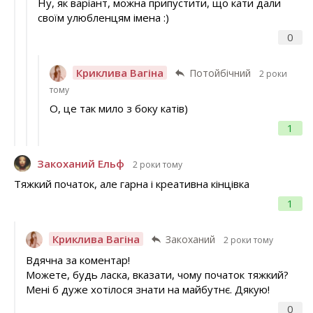
Ну, як варіант, можна припустити, що кати дали
своїм улюбленцям імена :)
0
Криклива Вагіна
Потойбічний
2 роки
тому
О, це так мило з боку катів)
1
Закоханий Ельф
2 роки тому
Тяжкий початок, але гарна і креативна кінцівка
1
Криклива Вагіна
Закоханий
2 роки тому
Вдячна за коментар!
Можете, будь ласка, вказати, чому початок тяжкий?
Мені б дуже хотілося знати на майбутнє. Дякую!
0