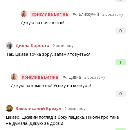
Криклива Вагіна
Блискучий
2 роки тому
Дякую за пояснення!
0
Дивна Короста
2 роки тому
Так, цікава точка зору, запам'ятовується
1
Криклива Вагіна
Дивна
2 роки тому
Дякую за коментар! Успіху на конкурсі!
0
Заколисаний Брехун
2 роки тому
Цікаво. Цікавий погляд з боку пацюка. Ніколи про таке
не думала. Дякую за досвід.