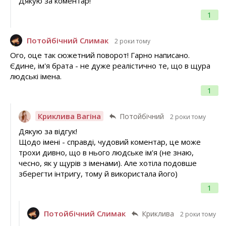
Дякую за коментар!
1
Потойбічний Слимак
2 роки тому
Ого, оце так сюжетний поворот! Гарно написано.
Єдине, ім'я брата - не дуже реалістично те, що в щура
людські імена.
1
Криклива Вагіна
Потойбічний
2 роки тому
Дякую за відгук!
Щодо імені - справді, чудовий коментар, це може
трохи дивно, що в нього людське ім'я (не знаю,
чесно, як у щурів з іменами). Але хотіла подовше
зберегти інтригу, тому й використала його)
1
Потойбічний Слимак
Криклива
2 роки тому