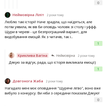
0
Неймовірна Ліліт
2 роки тому
Люблю такі історії! Наче зраділа, що наїдяться, але
потім уявила, як вів би оповідь чоловік зі столу і уффф.
Щури в череві - це безпрограшний варіант, для
видобування емоцій. Як з читачів, так і...
1
Криклива Вагіна
Неймовірна
2 роки тому
Дякую за відгук, рада, що історія викликала емоції)
1
Довгонога Жаба
2 роки тому
Нагадало мені моє оповідання "Щуряче лігво", воно вже
вибуло з конкурсу. Ви ніби з середини показали.Дякую!
0