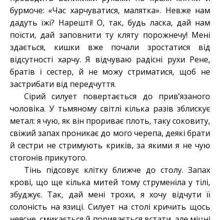
бурмоче: «Час харчуватися, малятка». Невже нам
дадуть їжі? Нарешті! О, так, будь ласка, дай нам
поїсти, дай заповнити ту кляту порожнечу! Мені
здається, кишки вже почали зростатися від
відсутності харчу. Я відчуваю радісні рухи Рене,
братів і сестер, й не можу стриматися, щоб не
застрибати від передчуття.
Сірий силует повертається до прив’язаного
чоловіка. У тьмяному світлі кілька разів зблискує
метал: я чую, як він прориває плоть, таку соковиту,
свіжий запах проникає до мого черепа, деякі брати
й сестри не стримують криків, за якими я не чую
стогонів прикутого.
Тінь підсовує клітку ближче до столу. Запах
крові, що ще кілька митей тому струменіла у тілі,
збуджує. Так, дай мені трохи, я хочу відчути її
солоність на язиці. Силует на столі кричить щось
неясне, смикається й поривається встати, але міцні