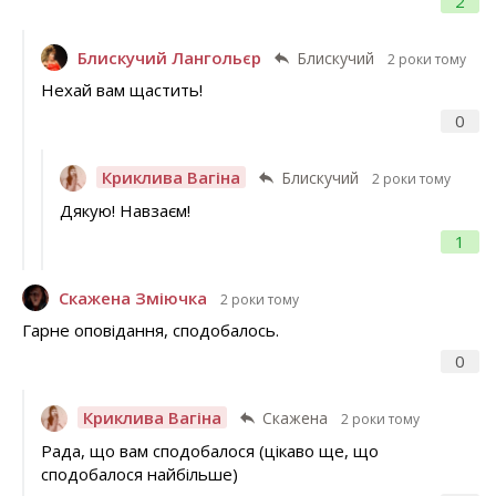
2
Блискучий Лангольєр
Блискучий
2 роки тому
Нехай вам щастить!
0
Криклива Вагіна
Блискучий
2 роки тому
Дякую! Навзаєм!
1
Скажена Зміючка
2 роки тому
Гарне оповідання, сподобалось.
0
Криклива Вагіна
Скажена
2 роки тому
Рада, що вам сподобалося (цікаво ще, що
сподобалося найбільше)