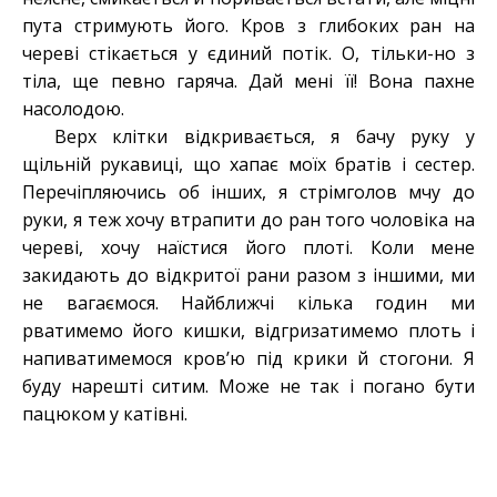
пута стримують його. Кров з глибоких ран на
череві стікається у єдиний потік. О, тільки-но з
тіла, ще певно гаряча. Дай мені її! Вона пахне
насолодою.
Верх клітки відкривається, я бачу руку у
щільній рукавиці, що хапає моїх братів і сестер.
Перечіпляючись об інших, я стрімголов мчу до
руки, я теж хочу втрапити до ран того чоловіка на
череві, хочу наїстися його плоті. Коли мене
закидають до відкритої рани разом з іншими, ми
не вагаємося. Найближчі кілька годин ми
рватимемо його кишки, відгризатимемо плоть і
напиватимемося кров’ю під крики й стогони. Я
буду нарешті ситим. Може не так і погано бути
пацюком у катівні.