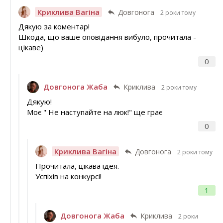
Криклива Вагіна
Довгонога
2 роки тому
Дякую за коментар!
Шкода, що ваше оповідання вибуло, прочитала -
цікаве)
0
Довгонога Жаба
Криклива
2 роки тому
Дякую!
Моє " Не наступайте на люк!" ще грає
0
Криклива Вагіна
Довгонога
2 роки тому
Прочитала, цікава ідея.
Успіхів на конкурсі!
1
Довгонога Жаба
Криклива
2 роки