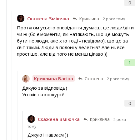
0
Скажена Зміючка
Криклива
2 роки тому
Протягом усього оповідання думаєш, це люди/діти
чи ні (бо є моменти, які натякають, що це можуть
бути не люди, але хто тоді - невідомо), що це за
світ такий. Люди в полоні у велетнів? Але ні, все
простіше, але від того не менш цікаво ))
1
Криклива Вагіна
Скажена
2 роки тому
Дякую за відповідь)
Успіхів на конкурсі!
0
Скажена Зміючка
Криклива
2 роки
тому
Дякую і навзаєм ))