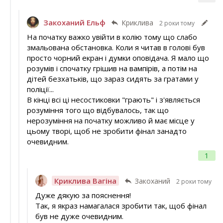
Закоханий Ельф
Криклива
2 роки тому
На початку важко увійти в колію тому що слабо
змальована обстановка. Коли я читав в голові був
просто чорний екран і думки оповідача. Я мало що
розумів і спочатку грішив на вампірів, а потім на
дітей безхатьків, що зараз сидять за гратами у
поліції...
В кінці всі ці несостиковки "грають" і з'являється
розуміння того що відбувалось, так що
нерозуміння на початку можливо й має місце у
цьому творі, щоб не зробити фінал занадто
очевидним.
1
Криклива Вагіна
Закоханий
2 роки тому
Дуже дякую за пояснення!
Так, я якраз намагалася зробити так, щоб фінал
був не дуже очевидним.