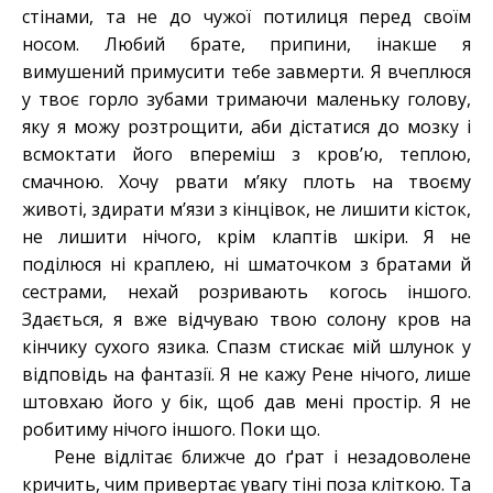
стінами, та не до чужої потилиця перед своїм
носом. Любий брате, припини, інакше я
вимушений примусити тебе завмерти. Я вчеплюся
у твоє горло зубами тримаючи маленьку голову,
яку я можу розтрощити, аби дістатися до мозку і
всмоктати його впереміш з кров’ю, теплою,
смачною. Хочу рвати м’яку плоть на твоєму
животі, здирати м’язи з кінцівок, не лишити кісток,
не лишити нічого, крім клаптів шкіри. Я не
поділюся ні краплею, ні шматочком з братами й
сестрами, нехай розривають когось іншого.
Здається, я вже відчуваю твою солону кров на
кінчику сухого язика. Спазм стискає мій шлунок у
відповідь на фантазії. Я не кажу Рене нічого, лише
штовхаю його у бік, щоб дав мені простір. Я не
робитиму нічого іншого. Поки що.
Рене відлітає ближче до ґрат і незадоволене
кричить, чим привертає увагу тіні поза кліткою. Та