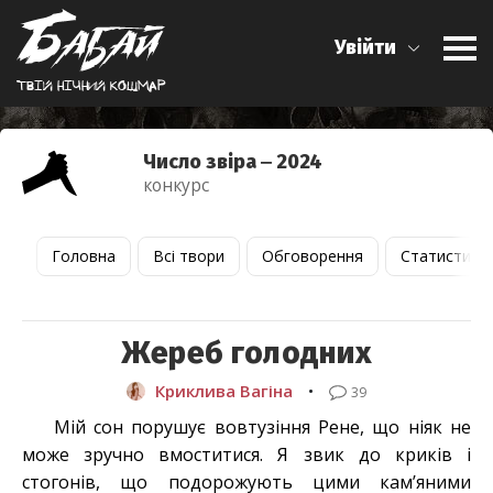
Увійти
Твiй нiчний кошмар
Число звіра ‒ 2024
конкурс
Головна
Всі твори
Обговорення
Статистика
Жереб голодних
Криклива Вагіна
•
39
Мій сон порушує вовтузіння Рене, що ніяк не
може зручно вмоститися. Я звик до криків і
стогонів, що подорожують цими кам’яними