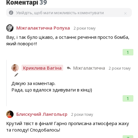
Коментарі
39
Увійдіть, щоб мати можливість коментувати
Міжгалактична Ропуха
2 роки тому
Вау, і так було цікаво, а останнє речення просто бомба,
який поворот!
1
Криклива Вагіна
Міжгалактична
2 роки тому
Дякую за коментар.
Рада, що вдалося здивувати в кінці)
1
Блискучий Лангольєр
2 роки тому
Крутий твіст в фіналі! Гарно прописана атмосфера жаху
та голоду! Сподобалось!