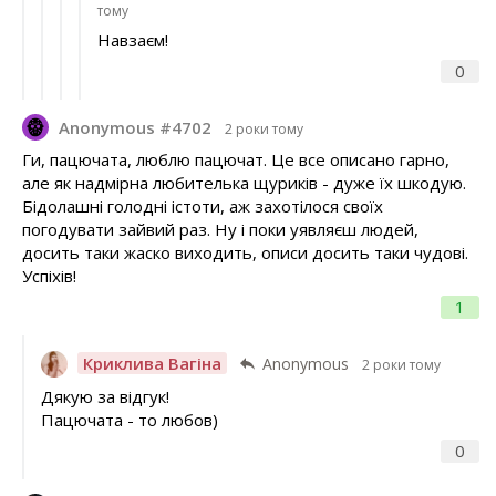
тому
Навзаєм!
0
Anonymous #4702
2 роки тому
Ги, пацючата, люблю пацючат. Це все описано гарно,
але як надмірна любителька щуриків - дуже їх шкодую.
Бідолашні голодні істоти, аж захотілося своїх
погодувати зайвий раз. Ну і поки уявляєш людей,
досить таки жаско виходить, описи досить таки чудові.
Успіхів!
1
Криклива Вагіна
Anonymous
2 роки тому
Дякую за відгук!
Пацючата - то любов)
0