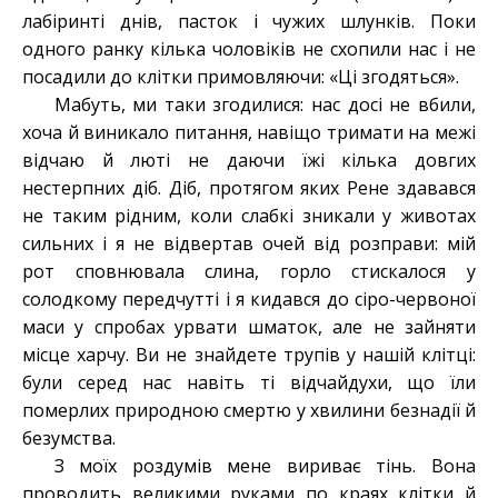
лабіринті днів, пасток і чужих шлунків. Поки
одного ранку кілька чоловіків не схопили нас і не
посадили до клітки примовляючи: «Ці згодяться».
Мабуть, ми таки згодилися: нас досі не вбили,
хоча й виникало питання, навіщо тримати на межі
відчаю й люті не даючи їжі кілька довгих
нестерпних діб. Діб, протягом яких Рене здавався
не таким рідним, коли слабкі зникали у животах
сильних і я не відвертав очей від розправи: мій
рот сповнювала слина, горло стискалося у
солодкому передчутті і я кидався до сіро-червоної
маси у спробах урвати шматок, але не зайняти
місце харчу. Ви не знайдете трупів у нашій клітці:
були серед нас навіть ті відчайдухи, що їли
померлих природною смертю у хвилини безнадії й
безумства.
З моїх роздумів мене вириває тінь. Вона
проводить великими руками по краях клітки й