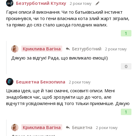
Безтурботний Ктулху
2 роки тому
Гарні описи й виконання. Чи то батьківський інстинкт
прокинувся, чи то гени власника кота злий жарт зіграли,
та прямо до сліз стало шкода голодних малих.
1
Криклива Вагіна
Безтурботний
2 роки тому
Дякую за відгук! Рада, що викликало емоції)
0
Бешкетна Бензопила
2 роки тому
Цікава ідея, ще й такі смачні, соковиті описи. Мені
знадобився час, щоб зрозуміти що до чого, але
відчуття усвідомлення від того тільки приємніше. Дякую
1
Криклива Вагіна
Бешкетна
2 роки тому