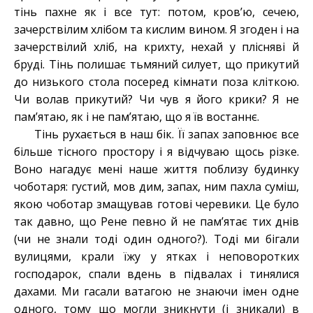
тінь пахне як і все тут: потом, кров’ю, сечею,
зачерствілим хлібом та кислим вином. Я згоден і на
зачерствілий хліб, на крихту, нехай у плісняві й
бруді. Тінь полишає тьмяний силует, що прикутий
до низького стола посеред кімнати поза кліткою.
Чи волав прикутий? Чи чув я його крики? Я не
пам’ятаю, як і не пам’ятаю, що я їв востаннє.
Тінь рухається в наш бік. Її запах заповнює все
більше тісного простору і я відчуваю щось різке.
Воно нагадує мені наше життя поблизу будинку
чоботаря: густий, мов дим, запах, ним пахла суміш,
якою чоботар змащував готові черевики. Це було
так давно, що Рене певно й не пам’ятає тих днів
(чи не знали тоді один одного?). Тоді ми бігали
вулицями, крали їжу у ятках і неповоротких
господарок, спали вдень в підвалах і тинялися
дахами. Ми гасали ватагою не знаючи імен одне
одного, тому що могли зникнути (і зникали) в