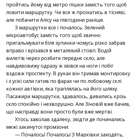
пройтись йому від метро пішки замість того щоб
ловити маршрутку. Чи все ж проїхатись в тісняві,
але побачити Алісу на півгодини раніше.
З маршрутки все і почалось. Зелений
мікроавтобус замість того щоб звично
пригальмувати біля зупинки чомусь різко забрав
вправо і врізався в металевий стовп. Водій
вилетів через розбите переднє скло, але
навдивовижу одразу ж звівся на ноги і побіг
вздовж проспекту. В руках він тримав монтировку
і з усієї сили гатив по фарах чи по лобовому склі
кожної автівки, яка траплялась на його шляху.
Пасажири маршрутки, здавалось, дивились крізь
скло спокійно і незворушно. Але Зіновій вже бачив,
що насправді вони просто були вже мертві.
Хтось заволав здалеку, звідти де починались
межі закинутої промзони:
— Почалось! Почалось! З Марківки заходять,