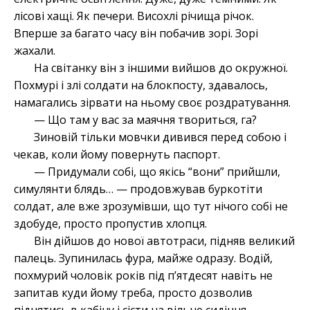
лісові хащі. Як печери. Висохлі річища річок.
Вперше за багато часу він побачив зорі. Зорі
жахали.
На світанку він з іншими вийшов до окружної.
Похмурі і злі солдати на блокпосту, здавалось,
намагались зірвати на ньому своє роздратування.
— Що там у вас за маячня твориться, га?
Зиновій тільки мовчки дивився перед собою і
чекав, коли йому повернуть паспорт.
— Придумали собі, що якісь “вони” прийшли,
симулянти блядь… — продовжував буркотіти
солдат, але вже зрозумівши, що тут нічого собі не
здобуде, просто пропустив хлопця.
Він дійшов до нової автотраси, підняв великий
палець. Зупинилась фура, майже одразу. Водій,
похмурий чоловік років під п’ятдесят навіть не
запитав куди йому треба, просто дозволив