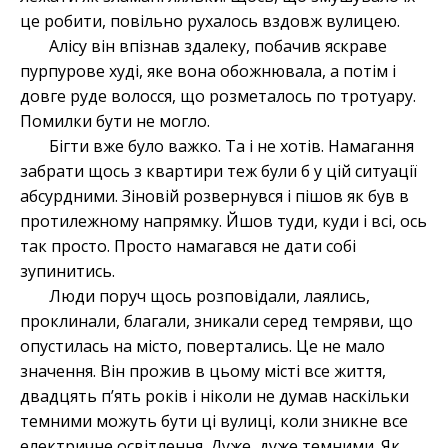
це робити, повільно рухалось вздовж вулицею.
Алісу він впізнав здалеку, побачив яскраве
пурпурове худі, яке вона обожнювала, а потім і
довге руде волосся, що розметалось по тротуару.
Помилки бути не могло.
Бігти вже було важко. Та і не хотів. Намагання
забрати щось з квартири теж були б у цій ситуації
абсурдними. Зіновій розвернувся і пішов як був в
протилежному напрямку. Йшов туди, куди і всі, ось
так просто. Просто намагався не дати собі
зупинитись.
Люди поруч щось розповідали, лаялись,
проклинали, благали, зникали серед темряви, що
опустилась на місто, повертались. Це не мало
значення. Він прожив в цьому місті все життя,
двадцять п’ять років і ніколи не думав наскільки
темними можуть бути ці вулиці, коли зникне все
електричне освітлення. Дуже, дуже темними. Як