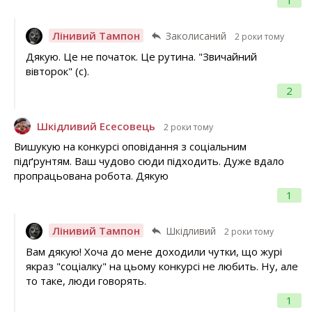
1
Лінивий Тампон
Заколисаний
2 роки тому
Дякую. Це не початок. Це рутина. "Звичайний
вівторок" (с).
2
Шкідливий Есесовець
2 роки тому
Вишукую на конкурсі оповідання з соціальним
підґрунтям. Ваш чудово сюди підходить. Дуже вдало
пропрацьована робота. Дякую
1
Лінивий Тампон
Шкідливий
2 роки тому
Вам дякую! Хоча до мене доходили чутки, що журі
якраз "соціалку" на цьому конкурсі не любить. Ну, але
то таке, люди говорять.
1