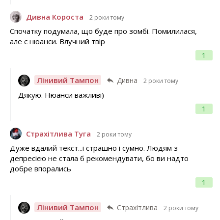
Дивна Короста
2 роки тому
Спочатку подумала, що буде про зомбі. Помилилася,
але є нюанси. Влучний твір
1
Лінивий Тампон
Дивна
2 роки тому
Дякую. Нюанси важливі)
1
Страхітлива Туга
2 роки тому
Дуже вдалий текст...і страшно і сумно. Людям з
депресією не стала б рекомендувати, бо ви надто
добре впорались
1
Лінивий Тампон
Страхітлива
2 роки тому