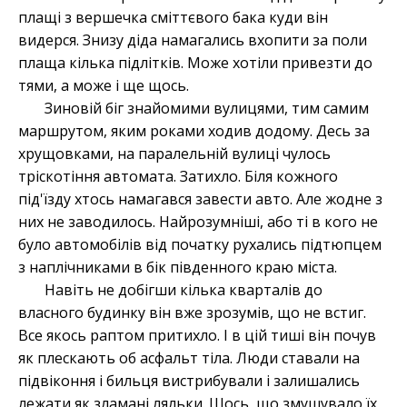
плащі з вершечка сміттєвого бака куди він
видерся. Знизу діда намагались вхопити за поли
плаща кілька підлітків. Може хотіли привезти до
тями, а може і ще щось.
Зиновій біг знайомими вулицями, тим самим
маршрутом, яким роками ходив додому. Десь за
хрущовками, на паралельній вулиці чулось
тріскотіння автомата. Затихло. Біля кожного
під'їзду хтось намагався завести авто. Але жодне з
них не заводилось. Найрозумніші, або ті в кого не
було автомобілів від початку рухались підтюпцем
з наплічниками в бік південного краю міста.
Навіть не добігши кілька кварталів до
власного будинку він вже зрозумів, що не встиг.
Все якось раптом притихло. І в цій тиші він почув
як плескають об асфальт тіла. Люди ставали на
підвіконня і бильця вистрибували і залишались
лежати як зламані ляльки. Щось, що змушувало їх