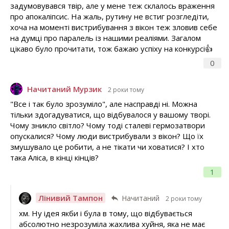
задумовувався твір, але у мене теж склалось враження
про апокаліпсис. На жаль, рутину не встиг розгледіти,
хоча на моменті вистрибування з вікон теж зловив себе
на думці про паралель із нашими реаліями. Загалом
цікаво було прочитати, тож бажаю успіху на конкурсі👍
0
Начитаний Мурзик
2 роки тому
"Все і так було зрозуміло", але насправді ні. Можна
тільки здогадуватися, що відбувалося у вашому творі.
Чому зникло світло? Чому тоді сталеві гермозатвори
опускалися? Чому люди вистрибували з вікон? Що їх
змушувало це робити, а не тікати чи ховатися? І хто
така Аліса, в кінці кінців?
1
Лінивий Тампон
Начитаний
2 роки тому
хм. Ну ідея якби і була в тому, що відбувається
абсолютно незрозуміла жахлива хуйня, яка не має