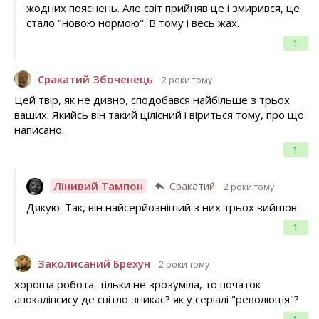
жодних пояснень. Але світ прийняв це і змирився, це
стало "новою нормою". В тому і весь жах.
1
Сракатий Збоченець
2 роки тому
Цей твір, як не дивно, сподобався найбільше з трьох
ваших. Якийсь він такий цілісний і віриться тому, про що
написано.
1
Лінивий Тампон
Сракатий
2 роки тому
Дякую. Так, він найсерйозніший з них трьох вийшов.
1
Заколисаний Брехун
2 роки тому
хороша робота. тільки не зрозуміла, то початок
апокаліпсису де світло зникає? як у серіалі "революція"?