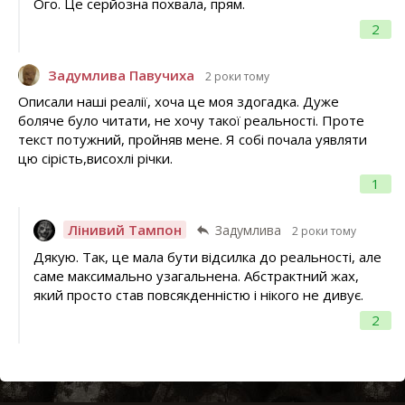
Ого. Це серйозна похвала, прям.
2
Задумлива Павучиха
2 роки тому
Описали наші реалії, хоча це моя здогадка. Дуже
боляче було читати, не хочу такої реальності. Проте
текст потужний, пройняв мене. Я собі почала уявляти
цю сірість,висохлі річки.
1
Лінивий Тампон
Задумлива
2 роки тому
Дякую. Так, це мала бути відсилка до реальності, але
саме максимально узагальнена. Абстрактний жах,
який просто став повсякденністю і нікого не дивує.
2