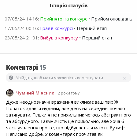
Історія статусів
07/05/24 14:16
:
Прийнято на конкурс
• Прийом оповідань
17/05/24 00:16
:
Грає в конкурсі
• Перший етап
23/05/24 21:01
:
Вибув з конкурсу
• Перший етап
Коментарі
15
Увійдіть, щоб мати можливість коментувати
Чумний М'ясник
2 роки тому
Дуже неоднозначні враження викликає ваш твір😔
Початок здався нудним, але десь на середині почало
затягувати. Тільки я не прихильник чогось абстрактного
та абсурдного. Таємничість це прикольно, але хоча б
якісь уявлення про те, що відбувається мають бути🤷
Написано добре. У коментарях прочитав як