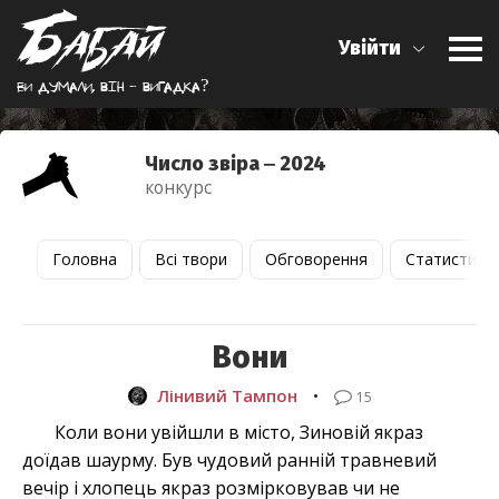
Увійти
Ви думали, вiн - вигадка?
Число звіра ‒ 2024
конкурс
Головна
Всі твори
Обговорення
Статистика
Вони
Лінивий Тампон
•
15
Коли вони увійшли в місто, Зиновій якраз
доїдав шаурму. Був чудовий ранній травневий
вечір і хлопець якраз розмірковував чи не