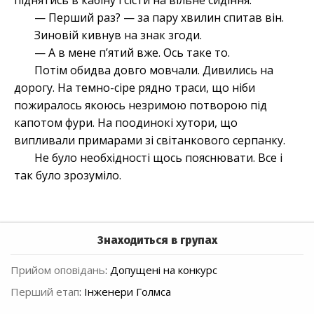
піднятись в кабіну і сісти на вільне сидіння.
— Перший раз? — за пару хвилин спитав він.
Зиновій кивнув на знак згоди.
— А в мене п’ятий вже. Ось таке то.
Потім обидва довго мовчали. Дивились на
дорогу. На темно-сіре рядно траси, що ніби
пожиралось якоюсь незримою потворою під
капотом фури. На поодинокі хутори, що
випливали примарами зі світанкового серпанку.
Не було необхідності щось пояснювати. Все і
так було зрозуміло.
Знаходиться в групах
Прийом оповідань
:
Допущені на конкурс
Перший етап
:
Інженери Голмса