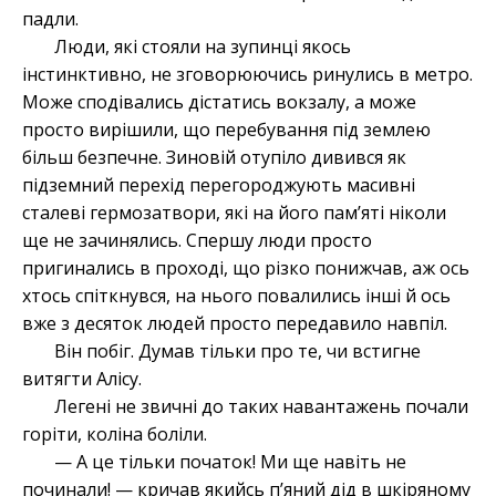
падли.
Люди, які стояли на зупинці якось
інстинктивно, не зговорюючись ринулись в метро.
Може сподівались дістатись вокзалу, а може
просто вирішили, що перебування під землею
більш безпечне. Зиновій отупіло дивився як
підземний перехід перегороджують масивні
сталеві гермозатвори, які на його пам’яті ніколи
ще не зачинялись. Спершу люди просто
пригинались в проході, що різко понижчав, аж ось
хтось спіткнувся, на нього повалились інші й ось
вже з десяток людей просто передавило навпіл.
Він побіг. Думав тільки про те, чи встигне
витягти Алісу.
Легені не звичні до таких навантажень почали
горіти, коліна боліли.
— А це тільки початок! Ми ще навіть не
починали! — кричав якийсь п’яний дід в шкіряному