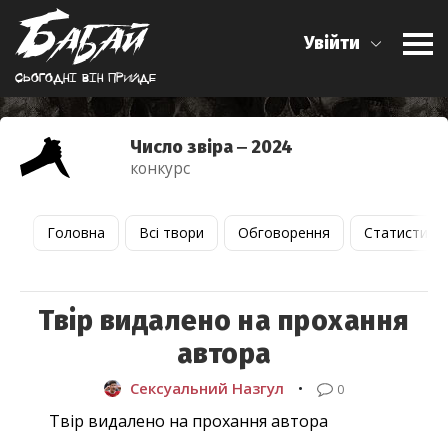
Увійти
Сьогоднi вiн прийде
Число звіра ‒ 2024
конкурс
Головна
Всі твори
Обговорення
Статистика
Твір видалено на прохання
автора
Сексуальний Назгул
•
0
Твір видалено на прохання автора