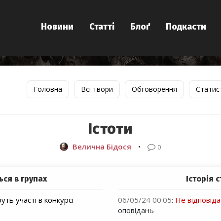
Новини
Статті
Блоґ
Подкасти
Головна
Всі твори
Обговорення
Статис
Істоти
Велична Бідося
•
0
ься в групах
Історія с
уть участі в конкурсі
06/05/24 00:05
:
Не відповід
оповідань