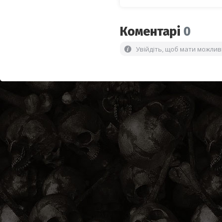
Коментарі
0
Увійдіть, щоб мати можли