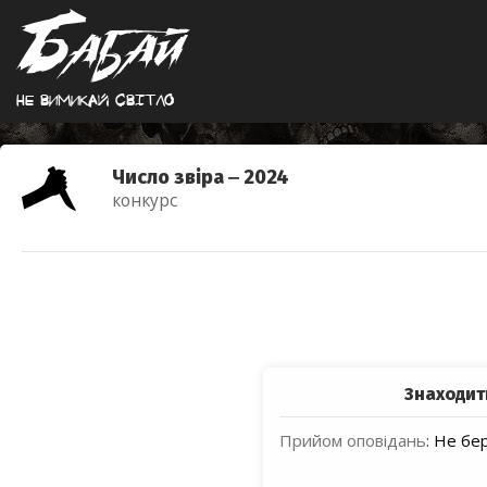
Не вимикай свiтло
Число звіра ‒ 2024
конкурс
Знаходит
Прийом оповідань
:
Не бер