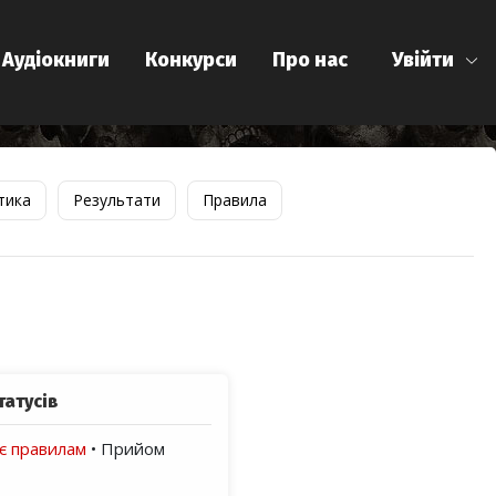
Аудіокниги
Конкурси
Про нас
Увійти
тика
Результати
Правила
татусів
ає правилам
• Прийом