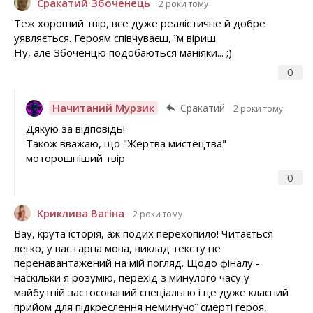
Сракатий Збоченець
2 роки тому
Теж хороший твір, все дуже реалістичне й добре
уявляється. Героям співчуваєш, їм віриш.
Ну, але Збоченцю подобаються маніяки... ;)
0
Начитаний Мурзик
Сракатий
2 роки тому
Дякую за відповідь!
Також вважаю, що "Жертва мистецтва"
моторошніший твір
0
Криклива Вагіна
2 роки тому
Вау, крута історія, аж подих перехопило! Читається
легко, у вас гарна мова, виклад тексту не
перенавантажений на мій погляд. Щодо фіналу -
наскільки я розумію, перехід з минулого часу у
майбутній застосований спеціально і це дуже класний
прийом для підкреслення неминучої смерті героя,