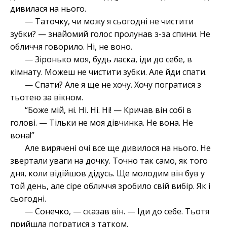
дивилася на нього.
— Таточку, чи можу я сьогодні не чистити
зубки? — знайомий голос пролунав з-за спини. Не
обличчя говорило. Ні, не воно.
— Зіронько моя, будь ласка, іди до себе, в
кімнату. Можеш не чистити зубки. Але йди спати.
— Спати? Але я ще не хочу. Хочу погратися з
тьотею за вікном.
“Боже мій, ні. Ні. Ні. Ні! — Кричав він собі в
голові. — Тільки не моя дівчинка. Не вона. Не
вона!”
Але вирячені очі все ще дивилося на нього. Не
звертали уваги на дочку. Точно так само, як того
дня, коли відійшов дідусь. Ще молодим він був у
той день, але сіре обличчя зробило свій вибір. Як і
сьогодні.
— Сонечко, — сказав він. — Іди до себе. Тьотя
прийшла погратися з татком.