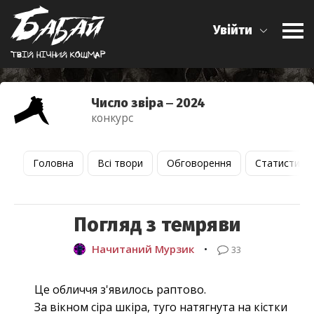
Увійти
Твiй нiчний кошмар
Число звіра ‒ 2024
конкурс
Головна
Всі твори
Обговорення
Статистика
Погляд з темряви
Начитаний Мурзик
•
33
Це обличчя з'явилось раптово.
За вікном сіра шкіра, туго натягнута на кістки