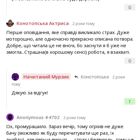
0
Конотопська Актриса
2 роки тому
Перше оповідання, яке справді викликало страх. Дуже
моторошно, але одночасно прекрасно описана потвора.
Добре, що читала це не вночі, бо заснути я б уже не
змогла...Страшна(в хорошому сенсі) робота, я взахваті.
0
Начитаний Мурзик
Конотопська
2 роки
тому
Дякую за відгук!
1
Anonymous #4702
2 роки тому
Ох, промурашило. Зараз вечір, тому огріхів не дуже
бачу (можливо як буду перечитувати ще раз, їх
знайду), але перша емоція — страх і безвихідь, тому це