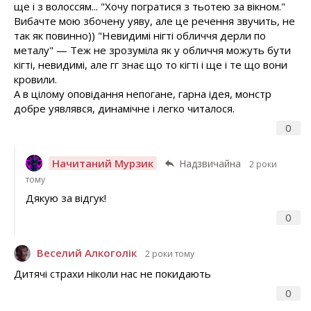
ще і з волоссям... "Хочу погратися з тьотею за вікном."
Вибачте мою збочену уяву, але це речення звучить, не
так як повинно)) "Невидимі нігті обличчя дерли по
металу" — Теж не зрозуміла як у обличчя можуть бути
кігті, невидимі, але гг знає що то кігті і ще і те що вони
кровили.
А в цілому оповідання непогане, гарна ідея, монстр
добре уявлявся, динамічне і легко читалося.
0
Начитаний Мурзик
Надзвичайна
2 роки
тому
Дякую за відгук!
0
Веселий Алкоголік
2 роки тому
Дитячі страхи ніколи нас не покидають
0