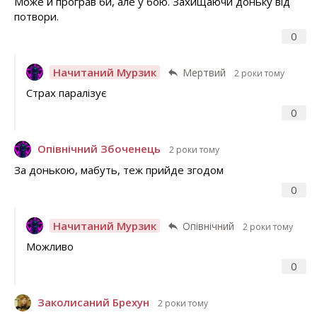
Може й програв би, але у бою. Захищаючи доньку від
потвори.
0
Начитаний Мурзик
Мертвий
2 роки тому
Страх паралізує
0
Опівнічний Збоченець
2 роки тому
За донькою, мабуть, теж прийде згодом
0
Начитаний Мурзик
Опівнічний
2 роки тому
Можливо
0
Заколисаний Брехун
2 роки тому