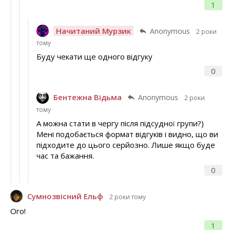
1
Начитаний Мурзик
Anonymous
2 роки
тому
Буду чекати ще одного відгуку
0
Бентежна Відьма
Anonymous
2 роки
тому
А можна стати в чергу після підсудної групи?)
Мені подобається формат відгуків і видно, що ви
підходите до цього серйозно. Лише якщо буде
час та бажання.
0
Сумнозвісний Ельф
2 роки тому
Ого!
1