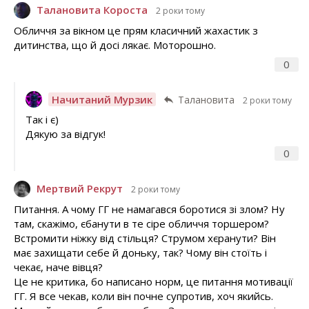
Талановита Короста
2 роки тому
Обличчя за вікном це прям класичний жахастик з
дитинства, що й досі лякає. Моторошно.
0
Начитаний Мурзик
Талановита
2 роки тому
Так і є)
Дякую за відгук!
0
Мертвий Рекрут
2 роки тому
Питання. А чому ГГ не намагався боротися зі злом? Ну
там, скажімо, єбанути в те сіре обличчя торшером?
Встромити ніжку від стільця? Струмом хєранути? Він
має захищати себе й доньку, так? Чому він стоїть і
чекає, наче вівця?
Це не критика, бо написано норм, це питання мотивації
ГГ. Я все чекав, коли він почне супротив, хоч якийсь.