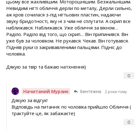
цьому все жахливішим. Моторошнішим. Безжальнішим.
Невидимі нігті обличчя дерли по металу, Дерли сильно,
аж кров сочилася з-під нігтьових пластин, надаючи
звуку бридотності, яку ні з чим не сплутати. А скрип все
наближався. Наближався. Уже обличчя за вікном…
Раділо. Раділо від того, що скрип… Він припинився. Він
уже був за чоловіком. Не рухався. Чекав. Він готувався.
Підняв руки із закривавленими пальцями. Підніс до
чоловіка.
Дякую за твір та бажаю натхнення)
0
Начитаний Мурзик
Бентежна
2 роки тому
Дякую за відгук!
Відповідь на питання: по чоловіка прийшло Обличчя (
трактуйте це, як забажаєте)
0