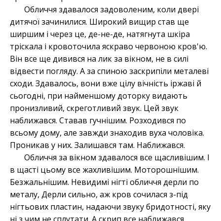
Обличчя здавалося задоволеним, коли двері
дитячої зачинилися. Широкий вищир став ще
ширшим і через це, де-не-де, натягнута шкіра
тріскала і кровоточила яскраво червоною кров'ю.
Він все ще дивився на лик за вікном, не в силі
відвести погляду. А за спиною заскрипіли металеві
сходи. Здавалось, вони вже цілу вічність іржаві й
сьогодні, при найменшому доторку видають
пронизливий, скреготливий звук. Цей звук
наближався. Ставав гучнішим. Розходився по
всьому дому, але завжди знаходив вуха чоловіка.
Проникав у них. Залишався там. Наближався.
Обличчя за вікном здавалося все щасливішим. І
в щасті цьому все жахливішим. Моторошнішим.
Безжальнішим. Невидимі нігті обличчя дерли по
металу, Дерли сильно, аж кров сочилася з-під
нігтьових пластин, надаючи звуку бридотності, яку
ні з чим не сплутати. А скрип все наближався.