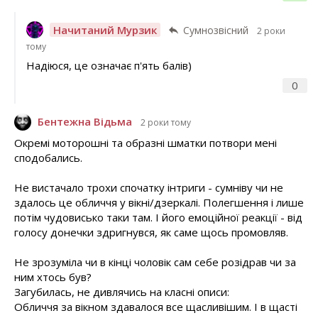
Начитаний Мурзик
Сумнозвісний
2 роки
тому
Надіюся, це означає п'ять балів)
0
Бентежна Відьма
2 роки тому
Окремі моторошні та образні шматки потвори мені
сподобались.
Не вистачало трохи спочатку інтриги - сумніву чи не
здалось це обличчя у вікні/дзеркалі. Полегшення і лише
потім чудовисько таки там. І його емоційної реакції - від
голосу донечки здригнувся, як саме щось промовляв.
Не зрозуміла чи в кінці чоловік сам себе розідрав чи за
ним хтось був?
Загубилась, не дивлячись на класні описи:
Обличчя за вікном здавалося все щасливішим. І в щасті