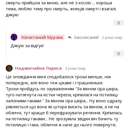
смерть прийшла за мною, але не з косою ... хороша
тема, люблю тему про смерть, жнеців смерті і взагалі.
дякую
0
Начитаний Мурзик
Заколисаний
2 роки тому
Дякую за відгук!
0
Надзвичайна Лариса
2 роки тому
Це оповідання мені сподобалося трохи менше, ніж
попереднє, але воно теж цікаве і страшненьке.
Трохи пройдусь по зауваженням "За вікном сіра шкіра,
туго натягнута на кістки черепа, кріпилася на потилиці
залізними гаками." За вікном сіра шкіра... Ну воно одразу
уявляється що вона як штора висить за вікном, а не на
обличчі, тут краще б перефразувати речення. Кріпилась
на потилиці гаками... Не зрозуміла звідки він бачить ту
потилицю і гаки, обличчя ж наче до нього повернуте,