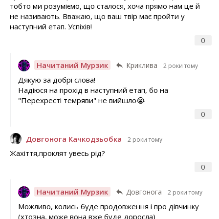
тобто ми розуміємо, що сталося, хоча прямо нам це й
не називають. Вважаю, що ваш твір має пройти у
наступний етап. Успіхів!
0
Начитаний Мурзик
Криклива
2 роки тому
Дякую за добрі слова!
Надіюся на прохід в наступний етап, бо на
"Перехресті темряви" не вийшло😭
0
Довгонога Качкодзьобка
2 роки тому
Жахіття,проклят увесь рід?
0
Начитаний Мурзик
Довгонога
2 роки тому
Можливо, колись буде продовження і про дівчинку
(хтозна, може вона вже буде доросла)