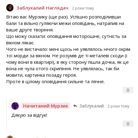
Заблукалий Наглядач
2 роки тому
Вітаю вас Мурзику (ще раз). Успішно розподіливши
бали та вільно гуляючи межи оповідань, натрапив на
ваше друге творіння.
Що можу сказати: оповідання моторошне, сутність за
вікном лякає.
Чого не вистачало: мені щось не уявлялось нічого окрім
тої морди за вікном. Не розумів де ті металеві сходи (і
чому вони в квартирі), в яку сторону пішла дочка, як це
вона не чула отого скрипіння. Не уявлялась, так би
мовити, картинка позаду героя.
Проте в цілому оповідання сильне та лячне.
0
Начитаний Мурзик
Заблукалий
2 роки тому
Дякую за відгук!
0