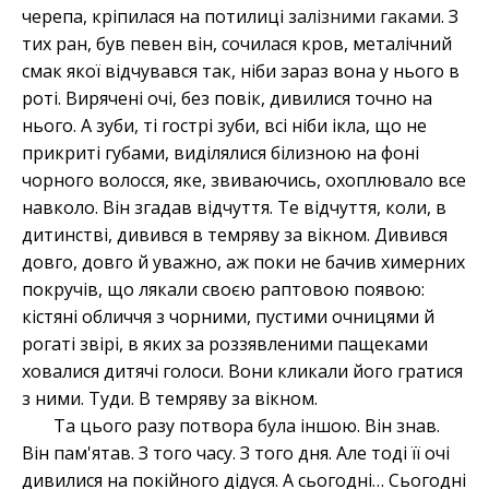
черепа, кріпилася на потилиці з
алізними гаками
. З
тих ран, був певен він, сочилася кров, металічний
смак якої відчувався так, ніби зараз вона у нього в
роті. Вирячені очі, без повік, дивилися точно на
нього. А зуби, ті гострі зуби, всі ніби ікла, що не
прикриті губами, виділялися білизною на фоні
чорного волосся, яке, звиваючись, охоплювало все
навколо. Він згадав відчуття. Те відчуття, коли, в
дитинстві, дивився в темряву за вікном. Дивився
довго, довго й уважно, аж поки не бачив химерних
покручів, що лякали своєю раптовою появою:
кістяні обличчя з чорними, пустими очницями й
рогаті звірі, в яких за роззявленими пащеками
ховалися дитячі голоси. Вони кликали його гратися
з ними. Туди. В темряву за вікном.
Та цього разу потвора була іншою. Він знав.
Він пам'ятав. З того часу. З того дня. Але тоді її очі
дивилися на покійного дідуся. А сьогодні… Сьогодні