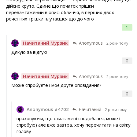
дійсно круто. Єдине що початок трішки
перевантажений в описі обличчя, в перших двох
реченнях трішки плутаєшся що до чого
1
Начитаний Мурзик
Anonymous
2 роки тому
Дякую за відгук!
0
Начитаний Мурзик
Anonymous
2 роки тому
Може спробуєте і моє друге оповідання?
0
Anonymous #4702
Начитаний
2 роки тому
враховуючи, що стиль мені сподобався, може і
спробую) але вже завтра, хочу перечитати на свіжу
голову