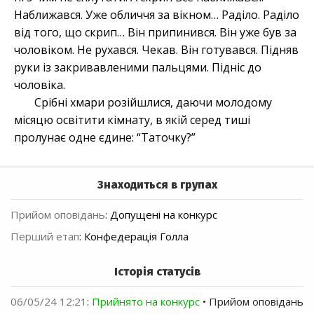
Наближався. Уже обличчя за вікном… Раділо. Раділо
від того, що скрип… Він припинився. Він уже був за
чоловіком. Не рухався. Чекав. Він готувався. Підняв
руки із закривавленими пальцями. Підніс до
чоловіка.
Срібні хмари розійшлися, даючи молодому
місяцю освітити кімнату, в якій серед тиші
пролунає одне єдине: “Таточку?”
Знаходиться в групах
Прийом оповідань
:
Допущені на конкурс
Перший етап
:
Конфедерація Голла
Історія статусів
06/05/24 12:21
:
Прийнято на конкурс
• Прийом оповідань