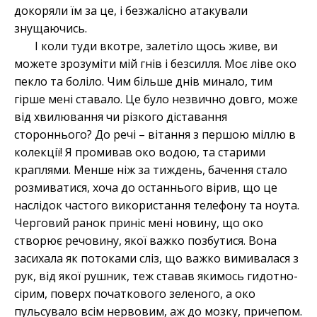
докоряли їм за це, і безжалісно атакували
знущаючись.
І коли туди вкотре, залетіло щось живе, ви
можете зрозуміти мій гнів і безсилля. Моє ліве око
пекло та боліло. Чим більше днів минало, тим
гірше мені ставало. Це було незвично довго, може
від хвилювання чи різкого діставання
стороннього? До речі – вітання з першою міллю в
колекції! Я промивав око водою, та старими
краплями. Менше ніж за тиждень, бачення стало
розмиватися, хоча до останнього вірив, що це
наслідок частого використання телефону та ноута.
Черговий ранок приніс мені новину, що око
створює речовину, якої важко позбутися. Вона
засихала як потоками сліз, що важко вимивалася з
рук, від якої рушник, теж ставав якимось гидотно-
сірим, поверх початкового зеленого, а око
пульсувало всім нервовим, аж до мозку, причепом.