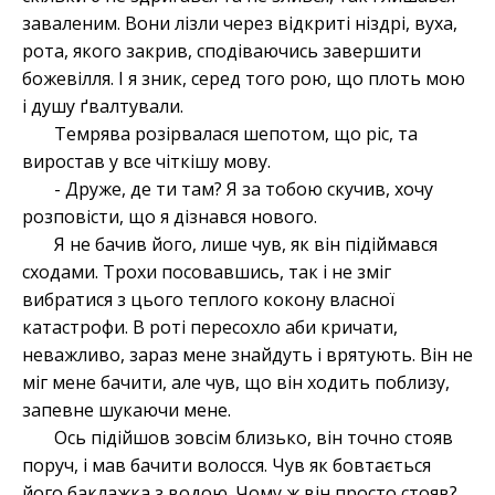
заваленим. Вони лізли через відкриті ніздрі, вуха,
рота, якого закрив, сподіваючись завершити
божевілля. І я зник, серед того рою, що плоть мою
і душу ґвалтували.
Темрява розірвалася шепотом, що ріс, та
виростав у все чіткішу мову.
- Друже, де ти там? Я за тобою скучив, хочу
розповісти, що я дізнався нового.
Я не бачив його, лише чув, як він підіймався
сходами. Трохи посовавшись, так і не зміг
вибратися з цього теплого кокону власної
катастрофи. В роті пересохло аби кричати,
неважливо, зараз мене знайдуть і врятують. Він не
міг мене бачити, але чув, що він ходить поблизу,
запевне шукаючи мене.
Ось підійшов зовсім близько, він точно стояв
поруч, і мав бачити волосся. Чув як бовтається
його баклажка з водою. Чому ж він просто стояв?