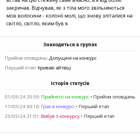
встав на цю стежину саме вчасно, а я від болю
закричав. Відчував, як з тіла мого звільняються
мов волосини - колонії молі, що знову зліталися на
світло, світло, яким був я.
Знаходиться в групах
Прийом оповідань
:
Допущені на конкурс
Перший етап
:
Криваві айтівці
Історія статусів
01/05/24 20:59
:
Прийнято на конкурс
• Прийом оповідань
17/05/24 00:16
:
Грає в конкурсі
• Перший етап
23/05/24 21:01
:
Вибув з конкурсу
• Перший етап