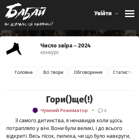
Увійти
Ви думали, це казочки?
Число звіра ‒ 2024
конкурс
Головна
Всі твори
Обговорення
Статистика
Гори()ще(!)
Чумний Реаніматор
•
8
З самого дитинства, я ненавидів коли щось
потрапляло у вічі. Вони були великі, і до всього
відкриті. Весь пісок, пилюка, чи що було навкруги,