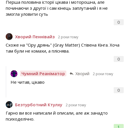
Перша половина історії цікава і моторошна, але
починаючи з другої і сам кінець заплутаний і я не
змогла уловити суть
0
Хворий Пеннівайз
2 роки тому
Схоже на "Сіру дрянь" (Gray Matter) Стівена Кінга. Хоча
там були не комахи, а пліснява.
0
Чумний Реаніматор
Хворий
2 роки тому
Не читав, цікаво
0
Безтурботний Ктулху
2 роки тому
Гарно ви все написали й описали, але аж занадто
психоделічно.
1