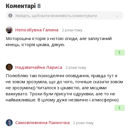
Коментарі
8
Увійдіть, щоб мати можливість коментувати
Непозбувна Галина
2 роки тому
Моторошна історія з нотою огиди, але заплутаний
кінець, історія цікава, дякую.
1
Надзвичайна Лариса
2 роки тому
Полюбляю такі психоделічні оповідання, правда тут я
не зовсім зрозуміла, що до чого, точніше сказати зовсім
не зрозуміла)) Читалося з цікавістю, але місцями
важкувато. Трохи були присутні одруківки, але то не
найважливіше. В цілому дуже незвично і атмосферно)
1
Самовпевнена Панночка
2 роки тому