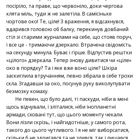
посіріло, та праве, що червоніло, доки чергова
клята міль, туди ж не залетіла. В самісіньке
чортове око! Те, ціле! З враження, я відсахнувся,
вдарився головою об балку, перекинув довбаний
стіл зі старими журналами на себе, що стояв поруч,
і все це - тримаючи дзеркало. Втрачена свідомість
на секунду минула. Буває і гірше. Відпустив рештки
«цілого» дзеркала. Тепер знову дивитися чи «ціле»
око в порядку? Та і яке вже воно ціле? Шкіра
заскиглила втручанням, певно зібрала в себе трохи
скла. Згадавши за око, посунув руку виколупувати
безмозку комаху.
Не певен, що було далі, ті паскуди, ніби в мені
щось відчували, і зліталися, ніби інопланетні
армади, сховані тут, що цього моменту чекали.
Вони лізли скрізь, і найгидотніше, у самого рота,
такого до цього чутливого. І я не міг виборсатися,
скільки б не здригався та не злився, так і лишався