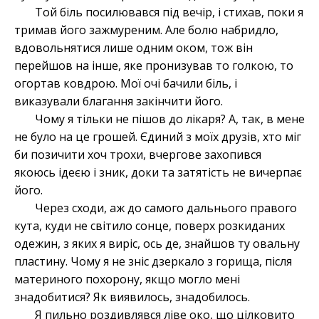
Той біль посилювався під вечір, і стихав, поки я
тримав його зажмуреним. Але болю набридло,
вдовольнятися лише одним оком, тож він
перейшов на інше, яке пронизував то голкою, то
огортав ковдрою. Мої очі бачили біль, і
виказували благання закінчити його.
Чому я тільки не пішов до лікаря? А, так, в мене
не було на це грошей. Єдиний з моїх друзів, хто міг
би позичити хоч трохи, вчергове захопився
якоюсь ідеєю і зник, доки та затятість не вичерпає
його.
Через сходи, аж до самого дальнього правого
кута, куди не світило сонце, поверх розкиданих
одежин, з яких я виріс, ось де, знайшов ту овальну
пластину. Чому я не зніс дзеркало з горища, після
материного похорону, якщо могло мені
знадобитися? Як виявилось, знадобилось.
Я пильно роздивлявся ліве око, що цілковито