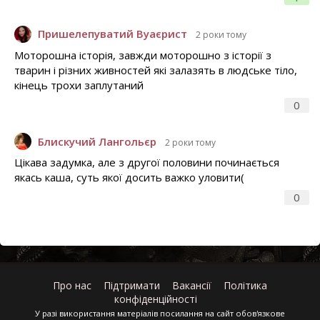
Пришелепуватий Вуаєрист
2 роки тому
Моторошна історія, завжди моторошно з історії з
тварин і різних живностей які залазять в людське тіло,
кінець трохи заплутаний
0
Блискучий Лангольєр
2 роки тому
Цікава задумка, але з другої половини починається
якась каша, суть якої досить важко уловити(
0
Про нас
Підтримати
Вакансії
Політика
конфіденційності
У разі використання матеріалів посилання на сайт обов'язкове