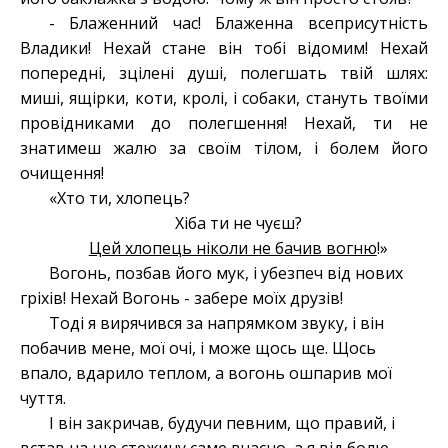
- Блаженний час! Блаженна всеприсутність
Владики! Нехай стане він тобі відомим! Нехай
попередні, зцілені душі, полегшать твій шлях:
миші, ящірки, коти, кролі, і собаки, стануть твоїми
провідниками до полегшення! Нехай, ти не
знатимеш жалю за своїм тілом, і болем його
очищення!
«Хто ти, хлопець?
Хіба ти не чуєш?
Цей хлопець ніколи не бачив вогню
!»
Вогонь, позбав його мук, і убезпеч від нових
гріхів! Нехай Вогонь - забере моїх друзів!
Тоді я вирячився за напрямком звуку, і він
побачив мене, мої очі, і може щось ще. Щось
впало, вдарило теплом, а вогонь ошпарив мої
чуття.
І він закричав, будучи певним, що правий, і