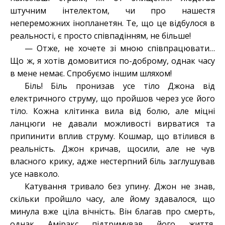
штучним інтелектом, чи про нашестя
непереможних інопланетян. Те, що це відбулося в
реальності, є просто співпадінням, не більше!
— Отже, не хочете зі мною співпрацювати…
Що ж, я хотів домовитися по-доброму, однак часу
в мене немає. Спробуємо іншим шляхом!
Біль! Біль пронизав усе тіло Джона від
електричного струму, що пройшов через усе його
тіло. Кожна клітинка вила від болю, але міцні
ланцюги не давали можливості вирватися та
припинити вплив струму. Кошмар, що втілився в
реальність. Джон кричав, щосили, але не чув
власного крику, адже нестерпний біль заглушував
усе навколо.
Катування тривало без упину. Джон не знав,
скільки пройшло часу, але йому здавалося, що
минула вже ціла вічність. Він благав про смерть,
однак Аміракс підтримував його життя,