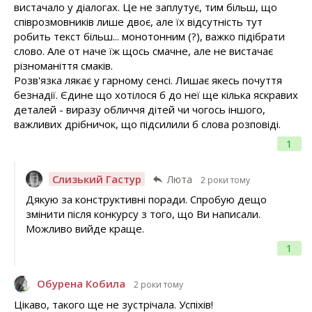
вистачало у діалогах. Це не заплутує, тим більш, що
співрозмовників лише двоє, але їх відсутність тут
робить текст більш... монотонним (?), важко підібрати
слово. Але от наче їж щось смачне, але не вистачає
різноманіття смаків.
Розв'язка лякає у гарному сенсі. Лишає якесь почуття
безнадії. Єдине що хотілося б до неї ще кілька яскравих
деталей - виразу обличчя дітей чи чогось іншого,
важливих дрібничок, що підсилили б слова розповіді.
1
Слизький Гастур
Люта
2 роки тому
Дякую за конструктивні поради. Спробую дещо
змінити після конкурсу з того, що Ви написали.
Можливо вийде краще.
1
Обурена Кобила
2 роки тому
Цікаво, такого ще не зустрічала. Успіхів!