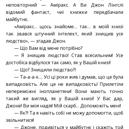
неповторний — Аміракс. А Ви Джон Лінгслі
відомий фантаст, чиї книжки передбачали
майбутнє.
«Аміракс… щось знайоме… так… в моїй книзі
так звався штучний інтелект, який знищив усе
людство», — згадав Джон.
— Що Вам від мене потрібно?
— Я знищив людство! Став всесильним! Усе
достобіса відбулося так само, як у Вашій книзі!
— Що? Знищили людство?!
— Та-а-а-к…. Усі ці роки жив і думав, що це була
випадковість. Але це не випадковість! Прилетіли
непереможні інопланетяни! Вони мають точно
такий же вигляд, як у Вашій книзі! У Вас дар,
Джоне! Ви моя надія! Мій скарб… Допоможіть мені!
— Як?! Та я навіть собі не можу допомогти, щоб
звільнитися!
— Джоне, подивіться у майбутнє і скажіть той