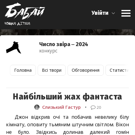
Увійти
Ховай дiтей
Число звіра ‒ 2024
конкурс
Головна
Всі твори
Обговорення
Статистика
Найбільший жах фантаста
Слизький Гастур
•
20
Джон відкрив очі та побачив невелику білу
кімнату, оповиту тьмяним штучним світлом. Вікон
не було. Звідкись долинав далекий гомін