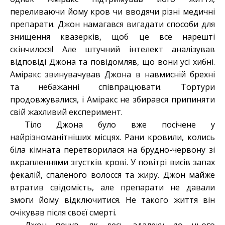
переливаючи йому кров чи вводячи різні медичні
препарати. Джон намагався вигадати способи для
знищення квазерків, щоб це все нарешті
скінчилося! Але штучний інтелект аналізував
відповіді Джона та повідомляв, що вони усі хибні.
Аміракс звинувачував Джона в навмисній брехні
та небажанні співпрацювати. Тортури
продовжувалися, і Аміракс не збирався припиняти
свій жахливий експеримент.
Тіло Джона було вже посічене у
найрізноманітніших місцях. Рани кровили, колись
біла кімната перетворилася на брудно-червону зі
вкрапленнями згустків крові. У повітрі висів запах
фекалій, спаленого волосся та жиру. Джон майже
втратив свідомість, але препарати не давали
змоги йому відключитися. Не такого життя він
очікував після своєї смерті.