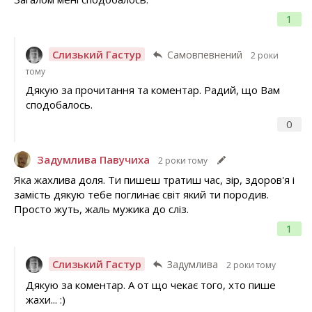
1
Слизький Гастур
Самовпевнений
2 роки
тому
Дякую за прочитання та коментар. Радий, що Вам
сподобалось.
0
Задумлива Павучиха
2 роки тому
Яка жахлива доля. Ти пишеш тратиш час, зір, здоров'я і
замість дякую тебе поглинає світ який ти породив.
Просто жуть, жаль мужика до сліз.
1
Слизький Гастур
Задумлива
2 роки тому
Дякую за коментар. А от що чекає того, хто пише
жахи... :)