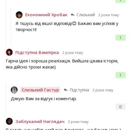
Економний Хробак
Слизький
2 роки тому
Я тішусь від вішої відповіді😊 Бажаю вам успіхів у
творчості!
1
Підступна Вампірка
2 роки тому
Гарна ідея і хороша реалізація. Вийшла цікава історія,
яка дійсно трохи жахає)
1
Слизький Гастур
Підступна
2 роки тому
Дякую Вам за відгук і коментар.
0
Заблукалий Наглядач
2 роки тому
Я гадав, що набільший жах фантаста - це банальність)