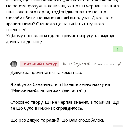
Не зовсім зрозуміла логіка ші, якщо він черпав знання з
книг головного героя, тоді звідки знав точно, що
способи вбити інопланетян, які вигадував Джон не є
правильними? Спишемо це на тупість штучного
інтелекту)
У цілому оповідання вдало тримає напругу та змушує
дочитати до кінця.
1
Слизький Гастур
Заблукалий
2 роки тому
Дякую за прочитання та коментар.
Я забув за банальність :) Пізніше зміню назву на
"Майже найбільший жах фантаста" :)
Стосовно твору: ШІ не черпав знання, а побачив, що
те що було в книжках справдилось.
Ще раз дякую та радий, що Вам сподобалось.