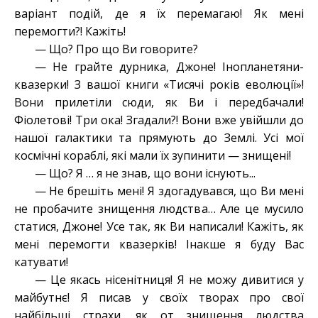
варіант подій, де я їх перемагаю! Як мені
перемогти?! Кажіть!
— Що? Про що Ви говорите?
— Не грайте дурника, Джоне! Інопланетяни-
квазерки! З вашої книги «Тисячі років еволюції»!
Вони прилетіли сюди, як Ви і передбачали!
Фіолетові! Три ока! Згадали?! Вони вже увійшли до
нашої галактики та прямують до Землі. Усі мої
космічні кораблі, які мали їх зупинити — знищені!
— Що? Я … я не знав, що вони існують...
— Не брешіть мені! Я здогадувався, що Ви мені
не пробачите знищення людства… Але це мусило
статися, Джоне! Усе так, як Ви написали! Кажіть, як
мені перемогти квазерків! Інакше я буду Вас
катувати!
— Це якась нісенітниця! Я не можу дивитися у
майбутнє! Я писав у своїх творах про свої
найбільші страхи, як от знищення людства