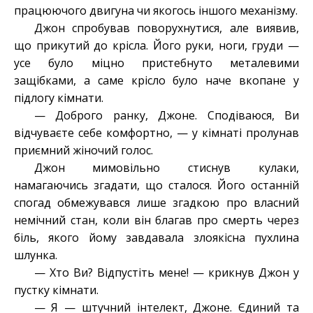
працюючого двигуна чи якогось іншого механізму.
Джон спробував поворухнутися, але виявив,
що прикутий до крісла. Його руки, ноги, груди —
усе було міцно пристебнуто металевими
защібками, а саме крісло було наче вкопане у
підлогу кімнати.
— Доброго ранку, Джоне. Сподіваюся, Ви
відчуваєте себе комфортно, — у кімнаті пролунав
приємний жіночий голос.
Джон мимовільно стиснув кулаки,
намагаючись згадати, що сталося. Його останній
спогад обмежувався лише згадкою про власний
немічний стан, коли він благав про смерть через
біль, якого йому завдавала злоякісна пухлина
шлунка.
— Хто Ви? Відпустіть мене! — крикнув Джон у
пустку кімнати.
— Я — штучний інтелект, Джоне. Єдиний та