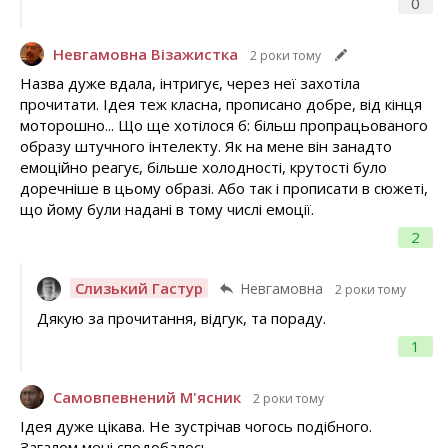
0
Невгамовна Візажистка
2 роки тому
Назва дуже вдала, інтригує, через неї захотіла
прочитати. Ідея теж класна, прописано добре, від кінця
моторошно... Що ще хотілося б: більш пропрацьованого
образу штучного інтелекту. Як на мене він занадто
емоційно реагує, більше холодності, крутості було
доречніше в цьому образі. Або так і прописати в сюжеті,
що йому були надані в тому числі емоції.
2
Слизький Гастур
Невгамовна
2 роки тому
Дякую за прочитання, відгук, та пораду.
1
Самовпевнений М'ясник
2 роки тому
Ідея дуже цікава. Не зустрічав чогось подібного.
Загалом мені сподобалось.