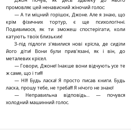
Джон почув, як десь здалеку до нього
промовляє цей ненависний жіночий голос:
— А ти міцний горішок, Джоне. Але я знаю, що
крім фізичних тортур, є ще психологічні.
Подивимося, як ти зможеш спостерігати, коли
катують твоїх близьких!
З-під підлоги з'явилися нові крісла, де сиділи
його діти! Вони були прив'язані, як і він, до
металевих крісел.
— Говори, Джоне! Інакше вони відчують усе те
ж саме, що і ти!!!
— НІ!! Будь ласка! Я просто писав книги. Будь
ласка, прошу тебе, не треба!!! Я нічого не знаю!
— Неправильна відповідь… — почувся
холодний машинний голос.