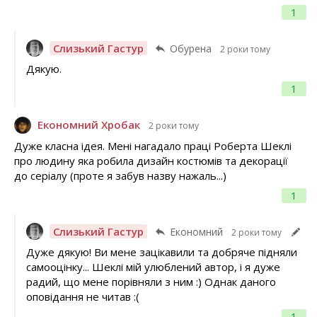
1
Слизький Гастур
Обурена
2 роки тому
Дякую.
1
Економний Хробак
2 роки тому
Дуже класна ідея. Мені нагадало праці Роберта Шеклі
про людину яка робила дизайн костюмів та декорації
до серіалу (проте я забув назву нажаль...)
1
Слизький Гастур
Економний
2 роки тому
Дуже дякую! Ви мене зацікавили та добряче підняли
самооцінку... Шеклі мій улюблений автор, і я дуже
радий, що мене порівняли з ним :) Однак даного
оповідання не читав :(
1