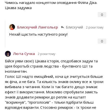
Чимось нагадало концептом оповідання Філіпа Діка.
Цікава задумка
0
Блискучий Лангольєр
Блискучий
2 роки тому
Нехай щастить наступного року!
0
Люта Сучка
2 роки тому
Бійся уяви своєї) Цікава історія, сподобався задум та
ідея боротьбі страхів людства - бунтівного ШІ та
інопланетян.
Голос ШІ надто емоційний, хоча це зчитується більше
як фіча, а не бага. Та кількість знаків оклику все ж трохи
вибивала з читання. Коли їх так багато дещо зникає
ефект її використання. Можливо спробувати замість
знаків додавати ремарки до реплік на кшталт
"вскрикнув", "проголосив" - тільки підібрати більш
відповідні варіанти. Стосовно ремарок - їх трохи не