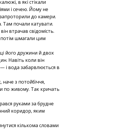
калюжі, в які стікали
іями і сечею. Йому не
и запроторили до камери.
. Там почали катувати.
 він втрачав свідомість.
А потім шмагали цим
ці його дружини й двох
ин. Навіть коли він
 — і вода забарвлюється в
, наче з потойбіччя,
ли по живому. Так кричать
брався руками за брудне
ечний коридор, яким
кинутися кількома словами