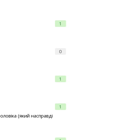
1
0
1
1
оловіка (який насправді