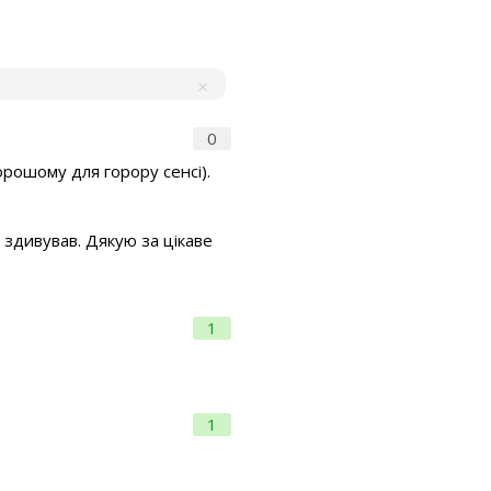
0
орошому для горору сенсі).
 здивував. Дякую за цікаве
1
1