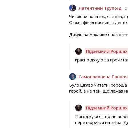
Латентний Трупоїд
2
Читаючи початок, я гадав, щ
Отже, фінал виявився дещо 
Дякую за жахливе оповіданн
Підземний Роршах
красно дякую за прочита
Самовпевнена Панноч
Було цікаво читати, хороша і
герой, а не тей, що лежав н
Підземний Роршах
Погоджуюся, що не зовсім 
перетворився на звіра. Д