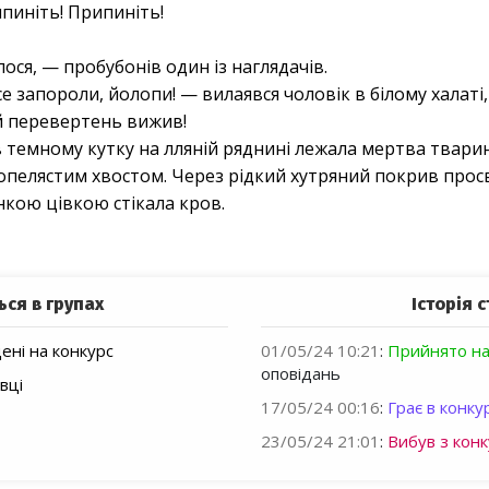
пиніть! Припиніть!
ся, — пробубонів один із наглядачів.
роли, йолопи! — вилаявся чоловік в білому халаті,
й перевертень вижив!
 в темному кутку на лляній ряднині лежала мертва тварин
пелястим хвостом. Через рідкий хутряний покрив просві
нкою цівкою стікала кров.
ься в групах
Історія с
ні на конкурс
01/05/24 10:21
:
Прийнято на
оповідань
вці
17/05/24 00:16
:
Грає в конкур
23/05/24 21:01
:
Вибув з конк