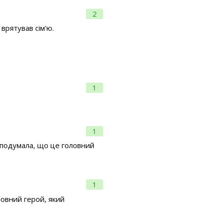
2
врятував сім'ю.
1
1
 я подумала, що це головний
1
ловний герой, який