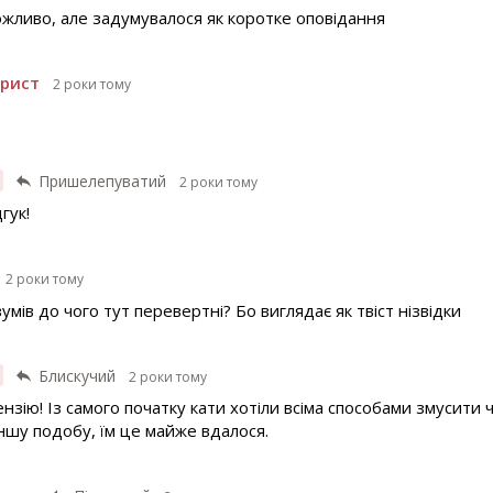
жливо, але задумувалося як коротке оповідання
рист
2 роки тому
Пришелепуватий
2 роки тому
гук!
2 роки тому
умів до чого тут перевертні? Бо виглядає як твіст нізвідки
Блискучий
2 роки тому
зію! Із самого початку кати хотіли всіма способами змусити ч
ншу подобу, їм це майже вдалося.