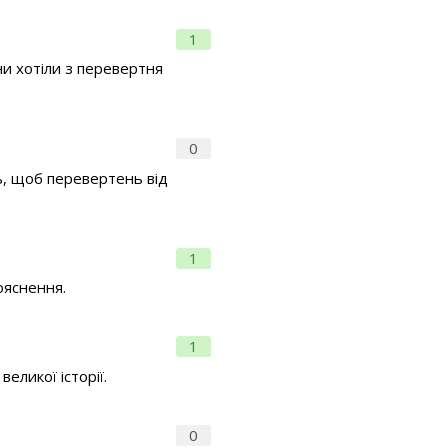
1
ни хотіли з перевертня
0
ь, щоб перевертень від
1
ояснення.
1
еликої історії.
0