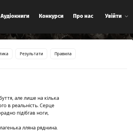
Аудіокниги
Конкурси
Про нас
Увійти
тика
Результати
Правила
буття, але лише на кілька
го в реальність. Серце
орадно підібгав ноги,
благенька лляна ряднина.