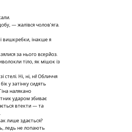
кали.
обу, — жалівся чолов'яга.
і вишкребки, інакше я
зялися за нього всерйоз.
иволокли тіло, як мішок із
стелі. Ні, ні, ні! Обличчя
бік у затінку сидять
 Тіна налякано
зотник ударом збиває
гається втекти — та
.
так лише здається?
ть, ледь не лопають