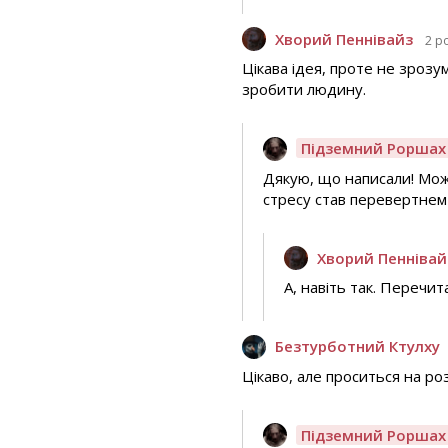
Хворий Пеннівайз
2 р
Цікава ідея, проте не зрозу
зробити людину.
Підземний Роршах
Дякую, що написали! Мож
стресу став перевертнем
Хворий Пеннівай
А, навіть так. Перечи
Безтурботний Ктулху
Цікаво, але проситься на ро
Підземний Роршах