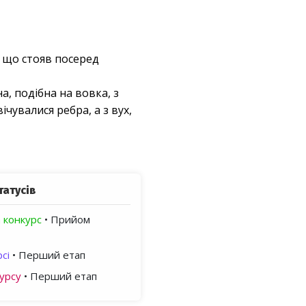
 що стояв посеред
а, подібна на вовка, з
чувалися ребра, а з вух,
татусів
 конкурс
• Прийом
сі
• Перший етап
урсу
• Перший етап