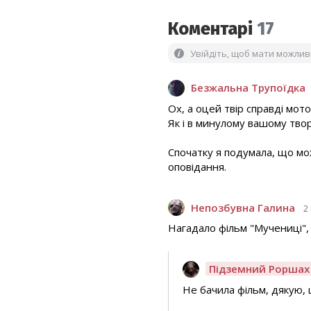
Коментарі
17
Увійдіть, щоб мати можли
Безжальна Трупоїдка
Ох, а оцей твір справді мот
Як і в минулому вашому твор
Спочатку я подумала, що мо
оповідання.
Непозбувна Галина
2
Нагадало фільм "Мучениці", 
Підземний Роршах
Не бачила фільм, дякую,