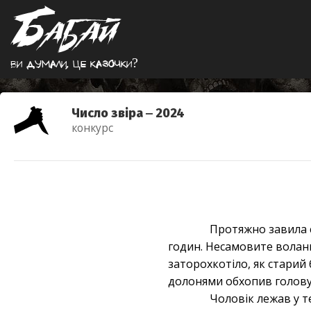
Ви думали, це казочки?
Число звіра ‒ 2024
конкурс
Протяжно завила с
годин. Несамовите воланн
заторохкотіло, як старий 
долонями обхопив голову,
Чоловік лежав у т