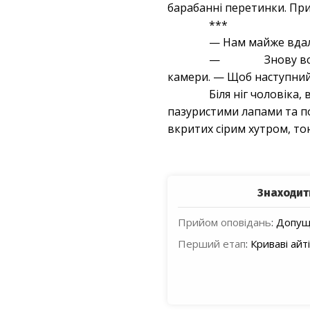
барабанні перетинки. При
***
— Нам майже вдало
— Знову все запо
камери. — Щоб наступни
Біля ніг чоловіка,
пазуристими лапами та по
вкритих сірим хутром, то
Знаходит
Прийом оповідань
:
Допуще
Перший етап
:
Криваві айті