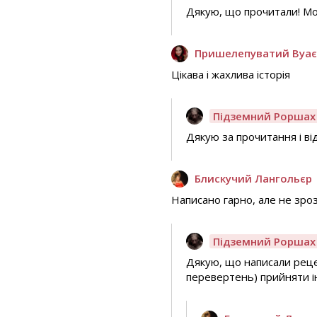
Дякую, що прочитали! Мо
Пришелепуватий Вуає
Цікава і жахлива історія
Підземний Роршах
Дякую за прочитання і від
Блискучий Лангольєр
Написано гарно, але не зроз
Підземний Роршах
Дякую, що написали рецен
перевертень) прийняти і