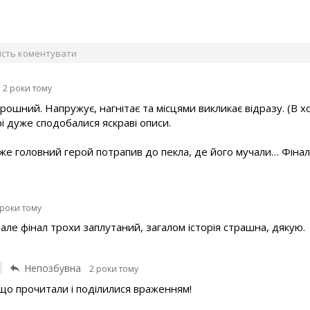
вість коментувати
2 роки тому
орошний. Напружує, нагнітає та місцями викликає відразу. (В х
і дуже сподобалися яскраві описи.
же головний герой потрапив до пекла, де його мучали… Фінал
 роки тому
але фінал трохи заплутаний, загалом історія страшна, дякую.
Непозбувна
2 роки тому
 що прочитали і поділилися враженням!