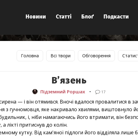
Новини
Статті
Блоґ
Подкасти
Головна
Всі твори
Обговорення
Статис
В’язень
Підземний Роршах
•
17
ирена — і він отямився. Вночі вдалося провалитися в за
я з гучномовця, яке накривало хвилями, виштовнуло йо
будильник, і, ніби намагаючись його втримати, він безп
 а лікті притиснув до колін.
емному кутку. Від кам'яної підлоги його відділяла лише 