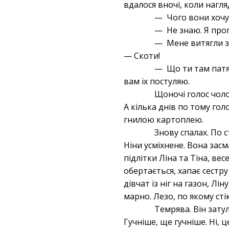
вдалося вночі, коли нагля
— Чого вони хочут
— Не знаю. Я проп
— Мене витягли з 
— Скоти!
— Що ти там патяк
вам їх постуляю.
Щоночі голос чоло
А кілька днів по тому гол
гнилою картоплею.
Знову спалах. По с
Ніни усміхнене. Вона засма
підлітки Ліна та Тіна, ве
обертається, хапає сестр
дівчат із ніг на газон, Л
марно. Лезо, по якому сті
Темрява. Він зату
Гучніше, ще гучніше. Ні, 