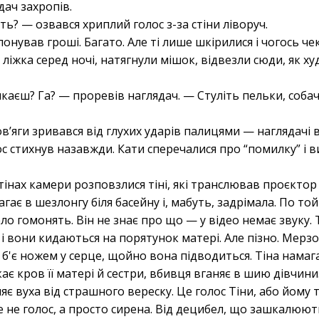
дач захропів.
ь? — озвався хриплий голос з-за стіни ліворуч.
онував гроші. Багато. Але ті лише шкірилися і чогось че
ліжка серед ночі, натягнули мішок, відвезли сюди, як худ
аєш? Га? — проревів наглядач. — Стуліть пельки, собач
в’яги зривався від глухих ударів палицями — наглядачі в
ос стихнув назавжди. Кати сперечалися про “помилку” і в
тінах камери розповзлися тіні, які транслював проєктор зі 
гає в шезлонгу біля басейну і, мабуть, задрімала. По той 
село гомонять. Він не знає про що — у відео немає звуку.
у і вони кидаються на порятунок матері. Але пізно. Мер
іну б'є ножем у серце, щойно вона підводиться. Тіна нама
кає кров її матері й сестри, вбивця вганяє в шию дівчини
ляє вуха від страшного вереску. Це голос Тіни, або йому 
це не голос, а просто сирена. Від децибел, що зашкалюю