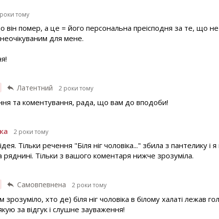
 роки тому
о він помер, а це = його персональна преісподня за те, що не 
неочікуваним для мене.
я!
Латентний
2 роки тому
ння та коментування, рада, що вам до вподоби!
ка
2 роки тому
дея. Тільки речення "Біля ніг чоловіка..." збила з пантелику і
а ряднині. Тільки з вашого коментаря нижче зрозуміла.
Самовпевнена
2 роки тому
зрозуміло, хто де) біля ніг чоловіка в білому халаті лежав го
якую за відгук і слушне зауваження!