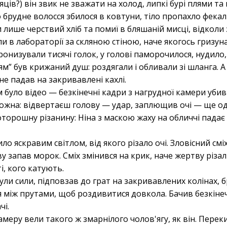
сяців?) він звик не зважати на холод, липкі бурі плями та 
го брудне волосся збилося в ковтуни, тіло пропахло фекал
 лише черствий хліб та помиї в бляшаній мисці, відкол
 в лабораторії за скляною стіною, наче якогось гризуна
ронизували тисячі голок, у голові паморочилося, нудило,
” був крижаний душ: роздягали і обливали зі шланга. 
не падав на закривавлені кахлі.
було відео — безкінечні кадри з нагрудної камери убив
ожна: відвертаєш голову — удар, заплющив очі — ще од
торошну різанину: Ніна з маскою жаху на обличчі падає
о яскравим світлом, від якого різало очі. Зловісний сміх
ву запав морок. Сміх змінився на крик, наче жертву різа
і, кого катують.
ули сили, підповзав до грат на закривавлених колінах, 
я між прутами, щоб роздивитися довкола. Бачив безкін
чі.
амеру вели такого ж змарнілого чолов'ягу, як він. Пере