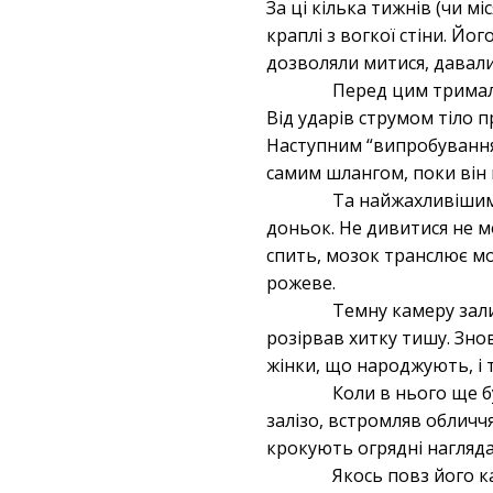
За ці кілька тижнів (чи мі
краплі з вогкої стіни. Йо
дозволяли митися, давали
Перед цим тримали
Від ударів струмом тіло п
Наступним “випробуванням
самим шлангом, поки він 
Та найжахливішим 
доньок. Не дивитися не м
спить, мозок транслює мо
рожеве.
Темну камеру залил
розірвав хитку тишу. Зно
жінки, що народжують, і т
Коли в нього ще б
залізо, встромляв обличч
крокують огрядні нагляда
Якось повз його к