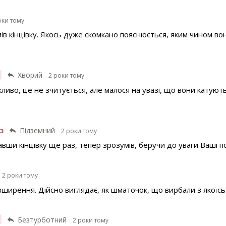
оки тому
мів кінцівку. Якось дуже скомкано пояснюється, яким чином во
Хворий
2 роки тому
ливо, це не зчитується, але малося на увазі, що вони катуют
з
Підземний
2 роки тому
тавши кінцівку ще раз, тепер зрозумів, беручи до уваги Ваші п
2 роки тому
зширення. Дійсно виглядає, як шматочок, що вирбали з якоїсь в
Безтурботний
2 роки тому