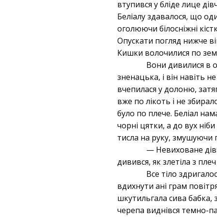
втупився у бліде лице дівч
Беліалу здавалося, що од
оголюючи білосніжні кіст
Опускати погляд нижче ві
Кишки волочилися по земл
Вони дивилися в о
зненацька, і він навіть н
вчепилася у долоню, затя
вже по лікоть і не збирал
було по плече. Беліал нам
чорні цятки, а до вух ніб
тисла на руку, змушуючи 
— Невиховане дівч
дивився, як злетіла з пле
Все тіло здригало
вдихнути ані грам повітря
шкутильгала сива бабка, 
черепа виднівся темно-па