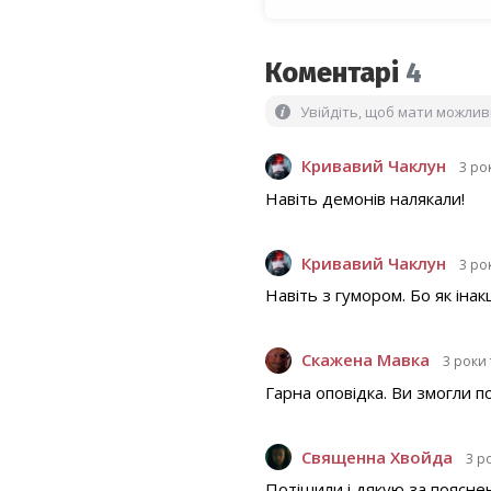
Коментарі
4
Увійдіть, щоб мати можли
Кривавий Чаклун
3 ро
Навіть демонів налякали!
Кривавий Чаклун
3 ро
Навіть з гумором. Бо як інак
Скажена Мавка
3 роки
Гарна оповідка. Ви змогли п
Священна Хвойда
3 р
Потішили і дякую за пояснен