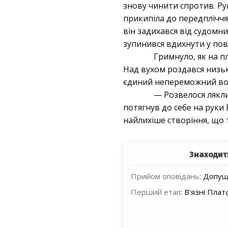
знову чинити спротив. Рук
прикипіла до передпліччя 
він задихався від судомн
зупинився вдихнути у пов
Гримнуло, як на п
Над вухом роздався низьк
єдиний непереможний вор
— Розвелося лякл
потягнув до себе на руки 
найлихіше створіння, що 
Знаходит
Прийом оповідань
:
Допуще
Перший етап
:
В'язні Пла