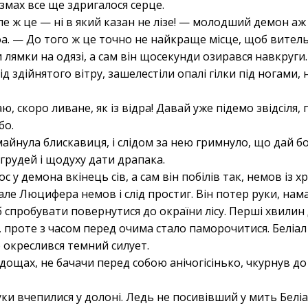
азмах все ще здригалося серце.
але ж це — ні в який казан не лізе! — молодший демон аж
фа. — До того ж це точно не найкраще місце, щоб вител
лямки на одязі, а сам він щосекунди озирався навкруги.
д здійнятого вітру, зашелестіли опалі гілки під ногами, 
аю, скоро ливане, як із відра! Давай уже підемо звідсіля, 
бо.
йнула блискавиця, і слідом за нею гримнуло, що дай бо
грудей і щодуху дати драпака.
 у демона вкінець сів, а сам він побілів так, немов із 
але Люцифера немов і слід простиг. Він потер руки, нама
б спробувати повернутися до окраїни лісу. Перші хвилин
, проте з часом перед очима стало паморочитися. Беліал 
 окреслився темний силует.
ощах, не бачачи перед собою анічогісінько, чкурнув до
руки вчепилися у долоні. Ледь не посивівший у мить Белі