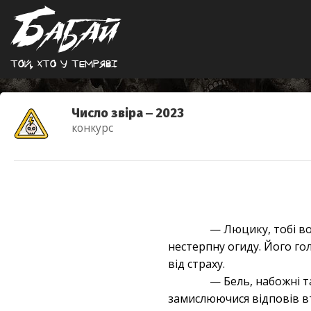
Той, хто у темрявi
Число звіра ‒ 2023
конкурс
— Люцику, тобі во
нестерпну огиду. Його гол
від страху.
— Бель, набожні та
замислюючися відповів вт