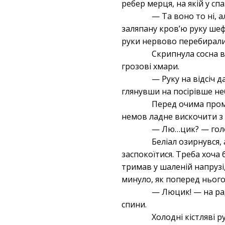
ребер мерця, на якій у сп
— Та воно то ні, 
заляпану кров’ю руку ше
руки нервово перебирали 
Скрипнула сосна ві
грозові хмари.
— Руку на відсіч д
глянувши на посірівше не
Перед очима прома
немов ладне вискочити з 
— Лю…цик? — голос
Беліал озирнувся, 
заспокоїтися. Треба хоча 
тримав у шаленій напрузі
минуло, як поперед нього
— Люцик! — на рад
спини.
Холодні кістляві 