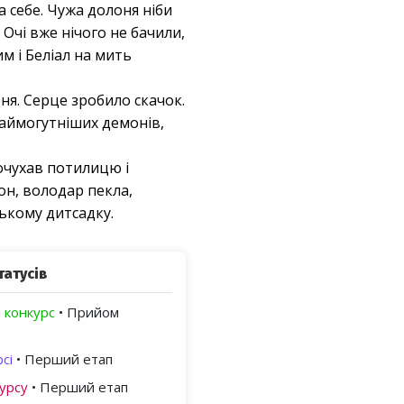
а себе. Чужа долоня ніби
 Очі вже нічого не бачили,
м і Беліал на мить
ня. Серце зробило скачок.
 наймогутніших демонів,
очухав потилицю і
мон, володар пекла,
ькому дитсадку.
татусів
 конкурс
• Прийом
сі
• Перший етап
урсу
• Перший етап