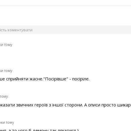
вість коментувати
ки тому
ки тому
ше сприйняти жасне."Посірівше" - посіріле.
 тому
оказати звичних героїв з іншої сторони. А описи просто шикарн
оки тому
ня, а то чого б демону так лякатися )