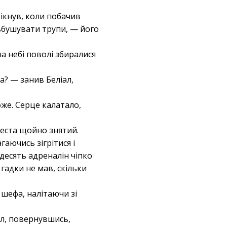
 ікнув, коли побачив
ьбушувати трупи, — його
на небі поволі збиралися
га? — занив Беліал,
же. Серце калатало,
хреста щойно знятий.
гаючись зігрітися і
 десять адреналін чіпко
гадки не мав, скільки
 шефа, налітаючи зі
ал, повернувшись,