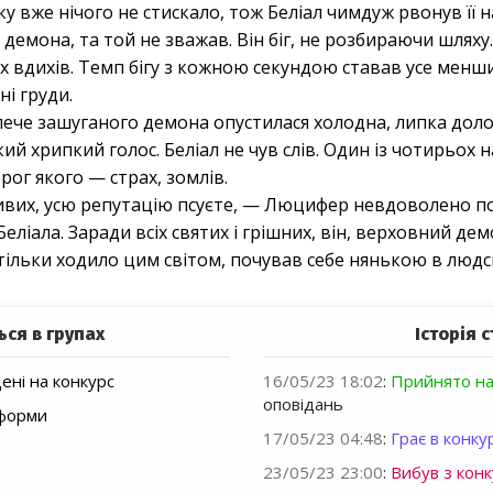
у вже нічого не стискало, тож Беліал чимдуж рвонув її н
демона, та той не зважав. Він біг, не розбираючи шляху.
их вдихів. Темп бігу з кожною секундою ставав усе менши
ні груди.
лече зашуганого демона опустилася холодна, липка доло
ий хрипкий голос. Беліал не чув слів. Один із чотирьох
ог якого — страх, зомлів.
ивих, усю репутацію псуєте, — Люцифер невдоволено п
Беліала. Заради всіх святих і грішних, він, верховний де
тільки ходило цим світом, почував себе нянькою в людс
ься в групах
Історія с
ні на конкурс
16/05/23 18:02
:
Прийнято на
оповідань
тформи
17/05/23 04:48
:
Грає в конкур
23/05/23 23:00
:
Вибув з конк