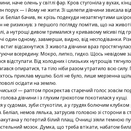
ини, наче олень у світлі фар. Кров стугоніла у вухах, кін
ин порух — і йому не жити. Зі щелепи дівчини звисала в
ки. Беліал бачив, як крізь подекуди незатягнутими шкіро
н не ризикнув: з першого погляду помітив, що на животі 
і, а нутрощі дивом трималися у кривавому місиві під г
чі один одному, завмерши, видно, від несподіванки. Різ
е встиг відсахнутися. З живота дівчини враз простягнулася
гуючи всередину. Мокро, липко, гидко. Щось невідоме з
ося відступати. Від холодних і слизьких нутрощів тягнул
агався опиратися, та тіло ніби разом утратило всю силу
и хтось приклав мушлю. Болі не було, лише мерзенна щіль
поволі осідати на землю.
исько! — раптом прокректав старечий голос зовсім пор
ч голова дівчини і з глухим грюхотом покотилася у кущі.
ся у судомах, зуби стукотіли, а у грудях болючим клубко
. Беліал, немов лялька, затрусив головою зі сторони в 
закутана у потертий білий плащ. Очниці зіяли темною пу
стельний мозок. Думка, що треба втікати, набатом била