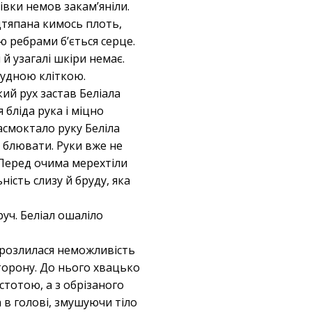
цівки немов закам’яніли.
ідтяпана кимось плоть,
ю ребрами б’ється серце.
й узагалі шкіри немає.
рудною кліткою.
кий рух застав Беліала
 бліда рука і міцно
асмоктало руку Беліла
о блювати. Руки вже не
. Перед очима мерехтіли
ність слизу й бруду, яка
уч. Беліал ошаліло
м розлилася неможливість
сторону. До нього хвацько
стотою, а з обрізаного
 в голові, змушуючи тіло