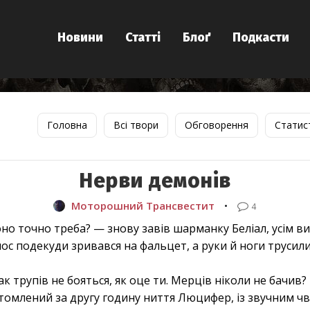
Новини
Статті
Блоґ
Подкасти
Головна
Всі твори
Обговорення
Статис
Нерви демонів
Моторошний Трансвестит
•
4
но точно треба? — знову завів шарманку Беліал, усім 
ос подекуди зривався на фальцет, а руки й ноги трусилис
к трупів не бояться, як оце ти. Мерців ніколи не бачив?
омлений за другу годину ниття Люцифер, із звучним чв