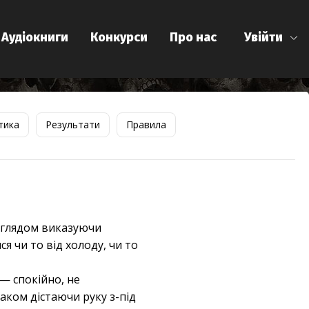
Аудіокниги
Конкурси
Про нас
Увійти
тика
Результати
Правила
виглядом виказуючи
я чи то від холоду, чи то
 — спокійно, не
аком дістаючи руку з-під