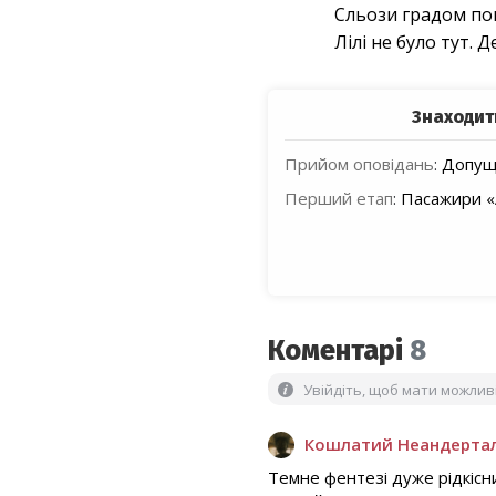
Сльози градом пок
Лілі не було тут. Д
Знаходит
Прийом оповідань
:
Допуще
Перший етап
:
Пасажири «
Коментарі
8
Увійдіть, щоб мати можли
Кошлатий Неандерта
Темне фентезі дуже рідкісни