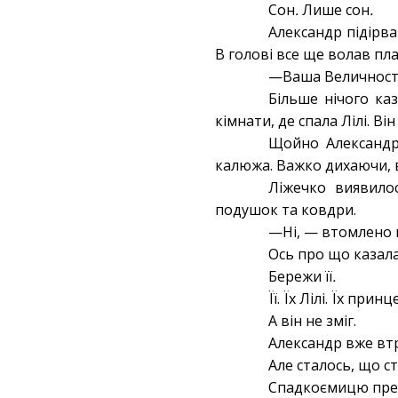
Сон
.
Лише
сон
.
Александр підірвав
В голові все ще волав пла
—Ваша Величност
Більше нічого ка
кімнати, де спала Лілі. 
Щойно Александр 
калюжа. Важко дихаючи, в
Ліжечко виявило
подушок та ковдри.
—Ні, — втомлено п
Ось про що казала
Бережи
її
.
Її. Їх Лілі. Їх принц
А він не зміг.
Александр вже втр
Але сталось, що с
Спадкоємицю прес