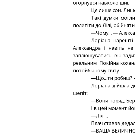
огорнувся навколо шиї.
Це
лише
сон
.
Лиш
Такі думки могли
полетіти до Лілі, обійняти
—Чому… — Алексан
Лоріана нарешті 
Александра і навіть не
заплющуватись, він задих
реальним. Покійна кохан
потойбічному світу.
—Що…ти робиш? — 
Лоріана дійшла до
шепіт:
—Вони
поряд
.
Бе
І в цей момент йог
—Лілі…
Плач ставав дедал
—ВАША ВЕЛИЧНОС