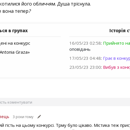
отилися його обличчям. Душа тріснула.
е
вона
тепер
?
ься в групах
Історія с
ні на конкурс
16/05/23 02:58
:
Прийнято на
оповідань
Antonia Graza»
17/05/23 04:48
:
Грає в конкур
23/05/23 23:00
:
Вибув з конк
вість коментувати
лець
3 роки тому
й гість на цьому конкурсі. Трму було цікаво. Містика теж пр