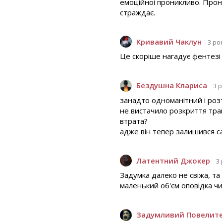
емоційноі проникливо. Прон
страждає.
Кривавий Чаклун
3 ро
Це скоріше нагадує фентезі а
Бездушна Клариса
3 
занадто одноманітний і роз
не вистачило розкриття траг
втрата?
адже він тепер залишився сам
Латентний Джокер
3
Задумка далеко не свіжа, та
маленький об'єм оповідка чи
Задумливий Повелит