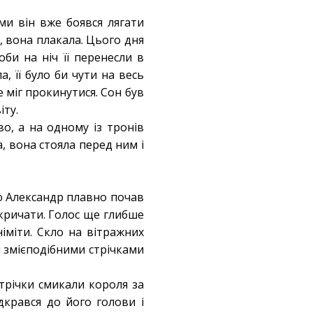
ми він вже боявся лягати
за, вона плакала. Цього дня
би на ніч її перенесли в
а, її було би чути на весь
 міг прокинутися. Сон був
іту.
во, а на одному із тронів
а, вона стояла перед ним і
лю Александр плавно почав
 кричати. Голос ще глибше
німіти. Скло на вітражних
й змієподібними стрічками
стрічки смикали короля за
дкрався до його голови і