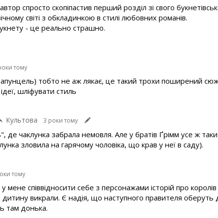
втор спросто скопіпастив перший розділ зі свого букнетівськ
чному світі з обкладинкою в стилі любовних романів.
укнету - це реально страшно.
роки тому
Рапунцель) тобто не аж лякає, це такий трохи поширений сю
 ідеї, шліфувати стиль
Культова
3 роки тому
", де чаклунка забрала немовля. Але у братів Ґрімм усе ж таки
клунка зловила на гарячому чоловіка, що крав у неї в саду).
роки тому
 у мене співвідносити себе з персонажами історій про королів
хоч дитину викрали. Є надія, що наступного правителя оберут
ь там донька.