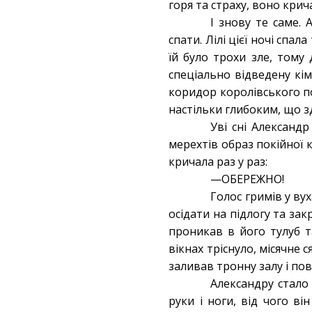
горя та страху, воно кри
І знову те саме.
спати. Лілі цієї ночі спал
їй було трохи зле, тому
спеціально відведену кімн
коридор королівського по
настільки глибоким, що з
Уві сні Александр
мерехтів образ покійної к
кричала раз у раз:
—ОБЕРЕЖНО!
Голос гримів у ву
осідати на підлогу та за
проникав в його тулуб та
вікнах тріснуло, місячне
заливав тронну залу і по
Александру стало 
руки і ноги, від чого в