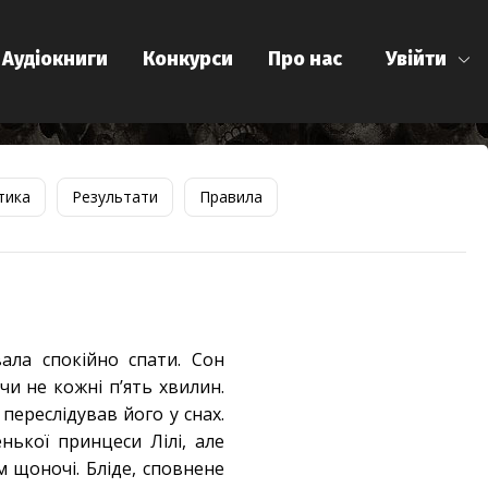
Аудіокниги
Конкурси
Про нас
Увійти
тика
Результати
Правила
ала спокійно спати. Сон
и не кожні пʼять хвилин.
переслідував його у снах.
нької принцеси Лілі, але
м щоночі. Бліде, сповнене