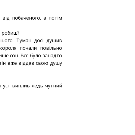
 від побаченого, а потім
и робиш?
нього. Туман досі душив
 короля почали повільно
ише сон. Все було занадто
він вже віддав свою душу
її уст виплив ледь чутний