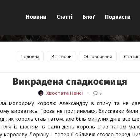
Новини
Статті
Блоґ
Подкасти
Головна
Всі твори
Обговорення
Статис
Викрадена спадкоємиця
Хвостата Ненсі
•
8
хала молодому королю Александру в спину та не дав
ому вирватись. Гроза не припинялася, блискавки били ч
і, як король став татом, але біль минулих днів все ще 
-пліч із щастям: в один день король став татом мале
 королеву Лоріану. І тепер її обличчя стояло перед ни