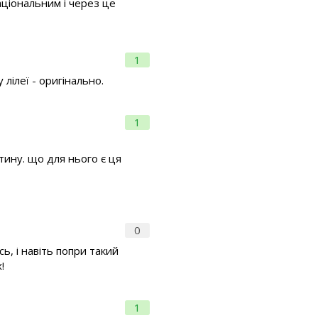
аціональним і через це
1
лілеї - оригінально.
1
тину. що для нього є ця
0
ь, і навіть попри такий
!
1