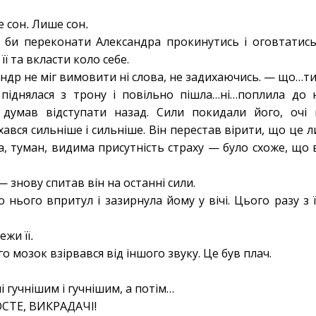
е
сон
.
Лише
сон
.
 би переконати Александра прокинутись і оговтатись
 її та вкласти коло себе.
др не міг вимовити ні слова, не задихаючись. — що…т
піднялася з трону і повільно пішла…ні…поплила до 
 думав відступати назад. Сили покидали його, очі
ався сильніше і сильніше. Він перестав вірити, що це л
а, туман, видима присутність страху — було схоже, що 
знову спитав він на останні сили.
 нього впритул і зазирнула йому у вічі. Цього разу з 
режи
її
.
о мозок взірвався від іншого звуку. Це був плач.
і гучнішим і гучнішим, а потім…
ТЕ, ВИКРАДАЧІ!