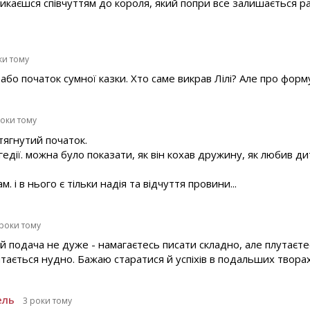
икаєшся співчуттям до короля, який попри все залишається р
ки тому
бо початок сумної казки. Хто саме викрав Лілі? Але про форму 
роки тому
тягнутий початок.
едії. можна було показати, як він кохав дружину, як любив ди
. і в нього є тільки надія та відчуття провини...
 роки тому
 й подача не дуже - намагаєтесь писати складно, але плутаєтес
тається нудно. Бажаю старатися й успіхів в подальших творах
ель
3 роки тому