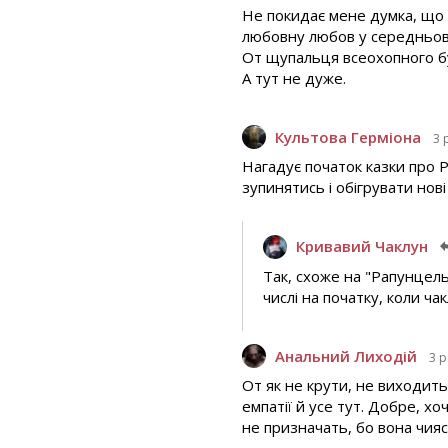
Не покидає мене думка, що а
любовну любов у середньові
От щупальця всеохопного б
А тут не дуже.
Культова Герміона
3 
Нагадує початок казки про 
зупинятись і обігрувати нові
Кривавий Чаклун
Так, схоже на "Рапунцель
числі на початку, коли ча
Анальний Лиходій
3 
От як не крути, не виходить
емпатії й усе тут. Добре, 
не призначать, бо вона чияс