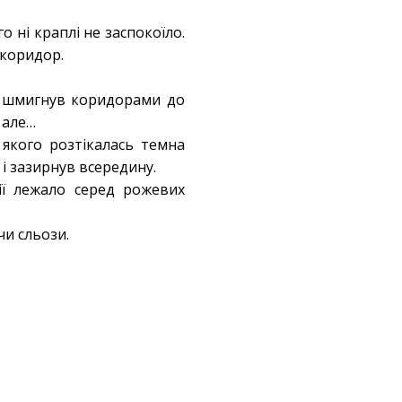
о ні краплі не заспокоїло.
 коридор.
ов шмигнув коридорами до
 але…
 якого розтікалась темна
 і зазирнув всередину.
ії лежало серед рожевих
чи сльози.