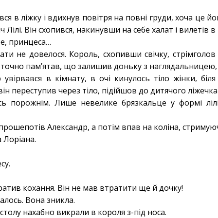
ся в ліжку і вдихнув повітря на повні груди, хоча це йог
ч Лілі. Він схопився, накинувши на себе халат і вилетів в
е, принцеса…
зати не довелося. Король, схопивши свічку, стрімгол
Він точно памʼятав, що залишив доньку з наглядальницею,
увірвався в кімнату, в очі кинулось тіло жінки, біля
ін переступив через тіло, підійшов до дитячого ліжечка
сь порожнім. Лише невелике брязкальце у формі ліл
рошепотів Александр, а потім впав на коліна, стримую
 Лоріана.
есу.
атив кохання. Він не мав втратити ще й дочку!
талось. Вона зникла.
толу нахабно викрали в короля з-під носа.