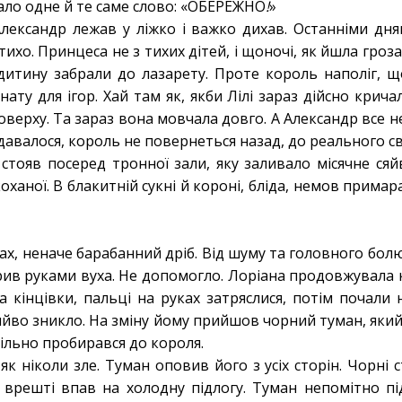
чало одне й те саме слово: «ОБЕРЕЖНО
!
»
 Александр лежав у ліжко і важко дихав. Останніми дня
а тихо. Принцеса не з тихих дітей, і щоночі, як йшла гро
 дитину забрали до лазарету. Проте король наполіг, що
ату для ігор. Хай там як, якби Лілі зараз дійсно кричал
верху. Та зараз вона мовчала довго. А Александр все не
давалося, король не повернеться назад, до реального св
 стояв посеред тронної зали, яку заливало місячне сяй
оханої. В блакитній сукні й короні, бліда, немов примар
хах, неначе барабанний дріб. Від шуму та головного бо
крив руками вуха. Не допомогло. Лоріана продовжувала
 кінцівки, пальці на руках затряслися, потім почали 
 сяйво зникло. На зміну йому прийшов чорний туман, яки
вільно пробирався до короля.
як ніколи зле. Туман оповив його з усіх сторін. Чорні 
ін врешті впав на холодну підлогу. Туман непомітно пі