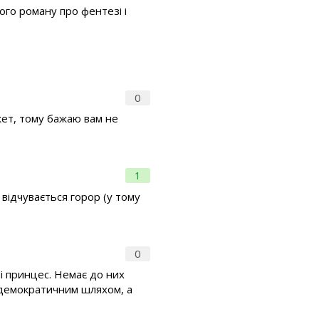
ого роману про фентезі і
0
жет, тому бажаю вам не
1
 відчувається горор (у тому
0
 і принцес. Немає до них
ь демократичним шляхом, а