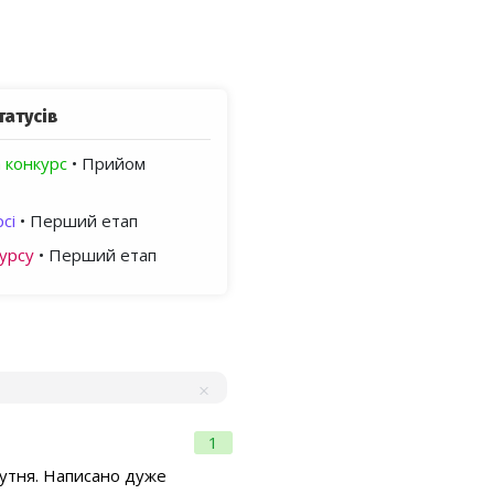
татусів
 конкурс
• Прийом
сі
• Перший етап
урсу
• Перший етап
1
исутня. Написано дуже