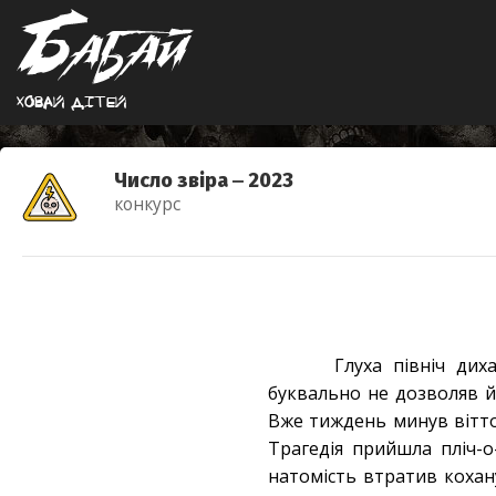
Ховай дiтей
Число звіра ‒ 2023
конкурс
Глуха північ ди
буквально не дозволяв й
Вже тиждень минув віттод
Трагедія прийшла пліч-о
натомість втратив кохану