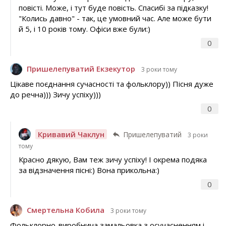
повісті. Може, і тут буде повість. Спасибі за підказку!
"Колись давно" - так, це умовний час. Але може бути
й 5, і 10 років тому. Офіси вже були:)
0
Пришелепуватий Екзекутор
3 роки тому
Цікаве поєднання сучасності та фольклору)) Пісня дуже
до речна))) Зичу успіху)))
0
Кривавий Чаклун
Пришелепуватий
3 роки
тому
Красно дякую, Вам теж зичу успіху! І окрема подяка
за відзначення пісні:) Вона прикольна:)
0
Смертельна Кобила
3 роки тому
Фольклорно-виробнича замальовка з осучасненням і