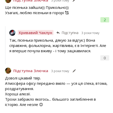
3 роки тому
Ще пісенька зайшла)) Прикольно))
Узагалі, люблю пісеньки в горорі 🥰
2
Кривавий Чаклун
Підступна
3 роки тому
Так, пісенька прикольна, дякую за відгук:) Вона
справжня, фольклорна, жартівлива, є в Інтернеті. Але
я вперше почула вживу - і тому зацікавилася.
0
Підступна Злючка
3 роки тому
Доволі цікавий твір.
Атмосфера офісу передано вміло — уся ця спека, втома,
роздратування.
Хороші алюзії.
Трохи забракло якогось... більшого заглиблення в
історію. Але незле 😊