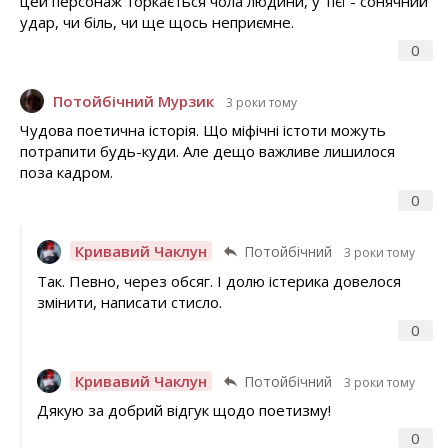
цей персонаж торкається чола людини, у тієї - сонячний
удар, чи біль, чи ще щось неприємне.
0
Потойбічний Мурзик
3 роки тому
Чудова поетична історія. Що міфічні істоти можуть
потрапити будь-куди. Але дещо важливе лишилося
поза кадром.
0
Кривавий Чаклун
Потойбічний
3 роки тому
Так. Певно, через обсяг. І долю істерика довелося
змінити, написати стисло.
0
Кривавий Чаклун
Потойбічний
3 роки тому
Дякую за добрий відгук щодо поетизму!
0