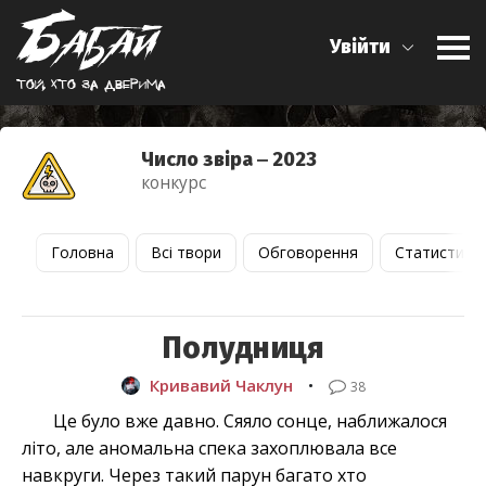
Увійти
Той, хто за дверима
Число звіра ‒ 2023
конкурс
Головна
Всі твори
Обговорення
Статистика
Полудниця
Кривавий Чаклун
•
38
Це було вже давно. Сяяло сонце, наближалося
літо, але аномальна спека захоплювала все
навкруги. Через такий парун багато хто