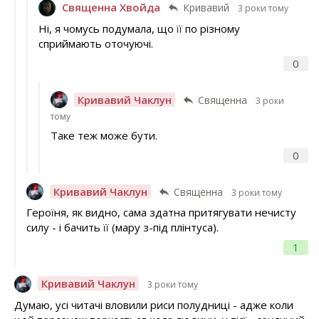
Священна Хвойда
Кривавий
3 роки тому
Ні, я чомусь подумала, що її по різному
сприймають оточуючі.
0
Кривавий Чаклун
Священна
3 роки
тому
Таке теж може бути.
0
Кривавий Чаклун
Священна
3 роки тому
Героїня, як видно, сама здатна притягувати нечисту
силу - і бачить її (мару з-під плінтуса).
1
Кривавий Чаклун
3 роки тому
Думаю, усі читачі вловили риси полудниці - адже коли