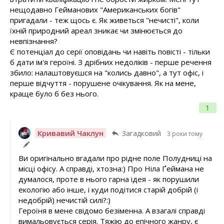
нещодавно Гейманових "Американських богів"
пригадали - теж щось є. Як живеться "нечисті", коли
їхній природний ареал зникає чи змінюється до
невпізнання?
Є потенціал до серії оповідань чи навіть повісті - тільки
б дати ім'я героїні. З дрібних недоліків - перше речення
збило: налаштовуєшся на "колись давно", а тут офіс, і
перше відчуття - порушене очікування. Як на мене,
краще було б без нього.
1
Кривавий Чаклун
Загадковий
3 роки тому
Ви оригінально вгадали про рідне поле Полудниці на
місці офісу. А справді, хтозна:) Про Ніла Ґеймана не
думалося, проте в нього гарна ідея - як порушили
екологію або інше, і куди подітися старій добрій (і
недобрій) нечистій силі?:)
Героїня в мене свідомо безіменна. А взагалі справді
вимальовується серія. Тяжію до епічного жанру, є