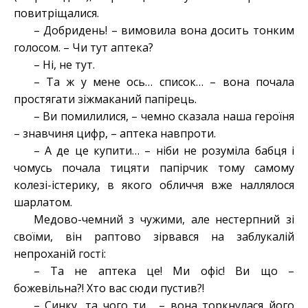
повитріщалися.
– Добридень! – вимовила вона досить тонким
голосом. – Чи тут аптека?
– Ні, не тут.
– Та ж у мене ось… список… – вона почала
простягати зіжмаканий папірець.
– Ви помилилися, – чемно сказала наша героїня
– знавчиня цифр, – аптека навпроти.
– А де це купити… – ніби не розуміла бабця і
чомусь почала тицяти папірчик тому самому
колезі-істерику, в якого обличчя вже наллялося
шарлатом.
Медово-чемний з чужими, але нестерпний зі
своїми, він раптово зірвався на заблукалій
непроханій гості:
– Та не аптека це! Ми офіс! Ви що –
божевільна?! Хто вас сюди пустив?!
– Синку, та чого ти… – вона торкнулася його