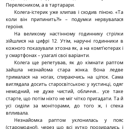
Перелесником, а в тартарари.
Колега-істерик уже хлипав і сходив піною. «Та
коли він припинить?!» – подумки нервувалася
героїня.
На великому настінному годиннику стрілки
зійшлися на цифрі 12. Утім, наручні годинники в
кожного показували хтозна як, а на комп’ютерах і
у смартфонах – узагалі свої варіанти.
Колега ще репетував, як до кімнати раптом
зайшла незнайома стара жінка. Вона ледве
трималася на ногах, спираючись на ціпок. Сама
виглядала досить старосвітською: у хустинці, одяг
немодний, не дуже чистий, обличчя… усе таке
старте, що потім ніхто не міг чітко пригадати. Та й
усі сиділи за моніторами, до того ж, і спека
впливала.
Незнайомка раптом уклонилась у пояс
(старомодно!), через що всі хутко поозирались і