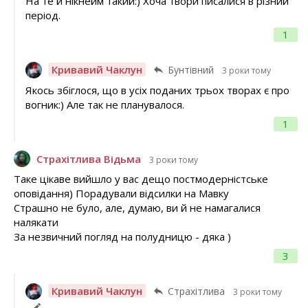
На те й нікнейм такий:) Хоча твори писалися в різний
період.
1
Кривавий Чаклун
Бунтівний
3 роки тому
Якось збіглося, що в усіх поданих трьох творах є про
вогник:) Але так не планувалося.
1
Страхітлива Відьма
3 роки тому
Таке цікаве вийшло у вас дещо постмодерністське
оповідання) Порадували відсилки на Мавку
Страшно не було, але, думаю, ви й не намагалися
налякати
За незвичний погляд на полудницю - дяка )
3
Кривавий Чаклун
Страхітлива
3 роки тому