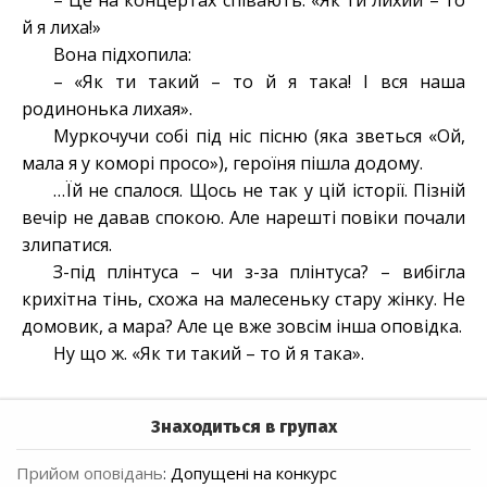
– Це на концертах співають. «Як ти лихий – то
й я лиха!»
Вона підхопила:
– «Як ти такий – то й я така! І вся наша
родинонька лихая».
Муркочучи собі під ніс пісню (яка зветься «Ой,
мала я у коморі просо»), героїня пішла додому.
…Їй не спалося. Щось не так у цій історії. Пізній
вечір не давав спокою. Але нарешті повіки почали
злипатися.
З-під плінтуса – чи з-за плінтуса? – вибігла
крихітна тінь, схожа на малесеньку стару жінку. Не
домовик, а мара? Але це вже зовсім інша оповідка.
Ну що ж. «Як ти такий – то й я така».
Знаходиться в групах
Прийом оповідань
:
Допущені на конкурс