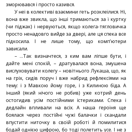
зморювався і просто казився.
У неї в колективі взаємини геть розклеїлися. Ні,
вона вже звикла, що інші тримаються за ї куртку
(чи піджак) і нервуються, якщо колега-тягловичка
просто ненадовго вийде за двері, але ця спека все
підкосила. І не лише тому, що комп’ютери
зависали.
– …Так визначтеся, з ким вам ліпше бути, і
дайте мені спокій, – дратувалася вона, змушена
вислуховувати колегу – новітнього Лукаша, що, як
на гріх, сидів поруч і вже набрид рефлексіями на
тему: і з Мавкою йому горе, і з Килиною біда. А
інший (який нічого не робив) уже котрий день
остогидив усім постійними істериками. Спека і
дедлайн впливали на всіх. А наша героїня ще
боялася через постійні чужі балачки і скандали
впустити ниточку в своїй роботі й помилитися
бодай однією цифрою, бо тоді полетить усе. І не з