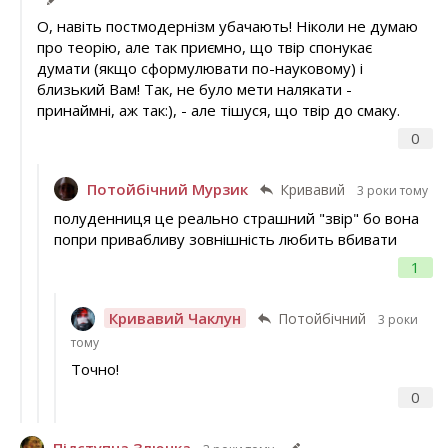
О, навіть постмодернізм убачають! Ніколи не думаю
про теорію, але так приємно, що твір спонукає
думати (якщо сформулювати по-науковому) і
близький Вам! Так, не було мети налякати -
принаймні, аж так:), - але тішуся, що твір до смаку.
0
Потойбічний Мурзик
Кривавий
3 роки тому
полуденниця це реально страшний "звір" бо вона
попри привабливу зовнішність любить вбивати
1
Кривавий Чаклун
Потойбічний
3 роки
тому
Точно!
0
Підступна Злючка