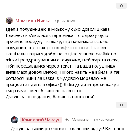
0
Мамкина Нявка
3 роки тому
Ідея з полудницею в міському офісі доволі цікава.
Власне, як з'явилася стара жінка, то одразу було
приємне передчуття жаху, що наближається, бо
полудниці ще ті жорстокі міфічні істоти. І так ви
нагнітали напругу добряче, з цією уявною слабкістю
жінки і роздратуванням оточуючих, цей жар та спека,
ніби передавалися через текст. Та ваша полудниця
виявилася доволі милою) Нікого навіть не вбила, а так
хотілося! Вийшла казка, з чудовою мораллю: не
працюйте вдень в офісах)) Якби додати трохи жаху зі
смертями - мені б зайшло на всі сто.
Дякую за оповідання, бажаю натхннення)
0
Кривавий Чаклун
Мамкина
3 роки тому
Дякую за такий розлогий і схвальний відгук! Ви точно