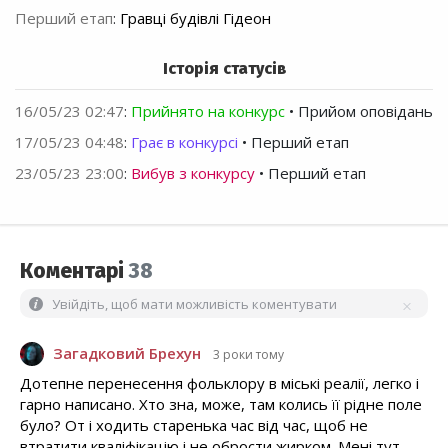
Перший етап
:
Гравці будівлі Гідеон
Історія статусів
16/05/23 02:47
:
Прийнято на конкурс
• Прийом оповідань
17/05/23 04:48
:
Грає в конкурсі
• Перший етап
23/05/23 23:00
:
Вибув з конкурсу
• Перший етап
Коментарі
38
Увійдіть, щоб мати можливість коментувати
Загадковий Брехун
3 роки тому
Дотепне перенесення фольклору в міські реалії, легко і
гарно написано. Хто зна, може, там колись її рідне поле
було? От і ходить старенька час від час, щоб не
втратити кваліфікацію і не обрости жирком. Мені тут