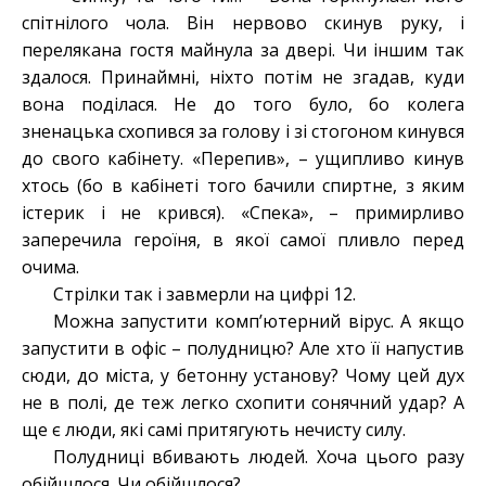
спітнілого чола. Він нервово скинув руку, і
перелякана гостя майнула за двері. Чи іншим так
здалося. Принаймні, ніхто потім не згадав, куди
вона поділася. Не до того було, бо колега
зненацька схопився за голову і зі стогоном кинувся
до свого кабінету. «Перепив», – ущипливо кинув
хтось (бо в кабінеті того бачили спиртне, з яким
істерик і не крився). «Спека», – примирливо
заперечила героїня, в якої самої пливло перед
очима.
Стрілки так і завмерли на цифрі 12.
Можна запустити комп’ютерний вірус. А якщо
запустити в офіс – полудницю? Але хто її напустив
сюди, до міста, у бетонну установу? Чому цей дух
не в полі, де теж легко схопити сонячний удар? А
ще є люди, які самі притягують нечисту силу.
Полудниці вбивають людей. Хоча цього разу
обійшлося. Чи обійшлося?..