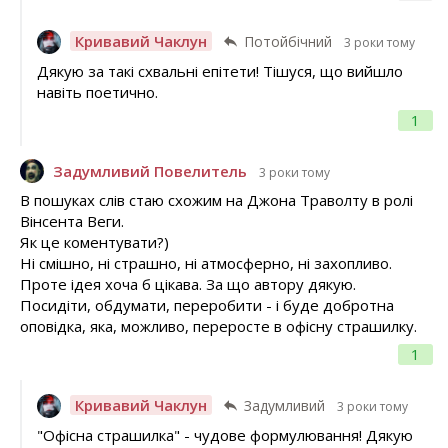
Кривавий Чаклун
Потойбічний
3 роки тому
Дякую за такі схвальні епітети! Тішуся, що вийшло
навіть поетично.
1
Задумливий Повелитель
3 роки тому
В пошуках слів стаю схожим на Джона Траволту в ролі
Вінсента Веги.
Як це коментувати?)
Ні смішно, ні страшно, ні атмосферно, ні захопливо.
Проте ідея хоча б цікава. За що автору дякую.
Посидіти, обдумати, переробити - і буде добротна
оповідка, яка, можливо, переросте в офісну страшилку.
1
Кривавий Чаклун
Задумливий
3 роки тому
"Офісна страшилка" - чудове формулювання! Дякую