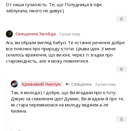
От наша сучасність. Те, що Полудниця в офіс
заблукала, нікого не дивує:)
0
Священна Хвойда
3 роки тому
Ага, ви обрали вигляд бабусі. Те останнє речення добре
все пояснює про природу істоти. Цікава ідея. У мене
склалось враження, що ви юні, через ті згадки про
старомодність, але я можу помилятися.
0
Кривавий Чаклун
Священна
3 роки тому
Так, я молода:) І добре, що Ви вгадали про істоту.
Дякую за схвалення ідеї! Думаю, Ви вгадали й про те,
як стара перемінилася на молоду іміджем а-ля
Килина.
0