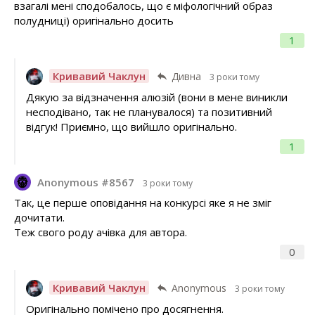
взагалі мені сподобалось, що є міфологічний образ
полудниці) оригінально досить
1
Кривавий Чаклун
Дивна
3 роки тому
Дякую за відзначення алюзій (вони в мене виникли
несподівано, так не планувалося) та позитивний
відгук! Приємно, що вийшло оригінально.
1
Anonymous #8567
3 роки тому
Так, це перше оповідання на конкурсі яке я не зміг
дочитати.
Теж свого роду ачівка для автора.
0
Кривавий Чаклун
Anonymous
3 роки тому
Оригінально помічено про досягнення.