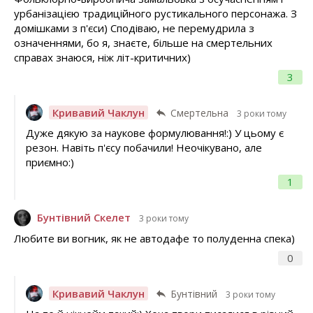
урбанізацією традиційного рустикального персонажа. З
домішками з п'єси) Сподіваю, не перемудрила з
означеннями, бо я, знаєте, більше на смертельних
справах знаюся, ніж літ-критичних)
3
Кривавий Чаклун
Смертельна
3 роки тому
Дуже дякую за наукове формулювання!:) У цьому є
резон. Навіть п'єсу побачили! Неочікувано, але
приємно:)
1
Бунтівний Скелет
3 роки тому
Любите ви вогник, як не автодафе то полуденна спека)
0
Кривавий Чаклун
Бунтівний
3 роки тому