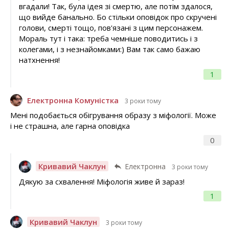
вгадали! Так, була ідея зі смертю, але потім здалося,
що вийде банально. Бо стільки оповідок про скручені
голови, смерті тощо, пов'язані з цим персонажем.
Мораль тут і така: треба чемніше поводитись і з
колегами, і з незнайомками:) Вам так само бажаю
натхнення!
1
Електронна Комуністка
3 роки тому
Мені подобається обігрування образу з міфології. Може
і не страшна, але гарна оповідка
0
Кривавий Чаклун
Електронна
3 роки тому
Дякую за схвалення! Міфологія живе й зараз!
1
Кривавий Чаклун
3 роки тому