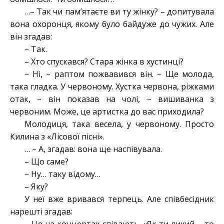
…– Так чи пам’ятаєте ви ту жінку? – допитувала
вона охоронця, якому було байдуже до чужих. Але
він згадав:
– Так.
– Хто спускався? Стара жінка в хустинці?
– Ні, – раптом пожвавився він. – Ще молода,
така гладка. У червоному. Хустка червона, ріжками
отак, – він показав на чолі, – вишиванка з
червоним. Може, це артистка до вас приходила?
Молодиця, така весела, у червоному. Просто
Килина з «Лісової пісні».
… – А, згадав: вона ще наспівувала.
– Що саме?
– Ну… таку відому…
– Яку?
У неї вже вривався терпець. Але співбесідник
нарешті згадав: