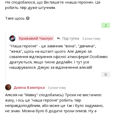
Не сподобалося, що Ви пишете «наша героїня». Це
робить твір дуже штучним.
Таке щось 😅
2
Кривавий Чаклун
Підступна
3 роки тому
"Наша героїня" - це замінник "вона", "дівчина",
"жінка", щось на кшталт цього. Але дякую за
схвалення відтворення офісної атмосфери! Особливо
дратуються, якщо тисне дедлайн. І тут усе
нашарувалося. Дякую за відзначення алюзій!
0
Дивна Вампірка
3 роки тому
Алюзія на "Мавку" сподобалась) Трохи не вистачило
жаху, і ось це "наша героїня" робить твір
неправдоподібним, або може це так і було задумано,
не знаю. Можна було б додати трохи описів. Ну а