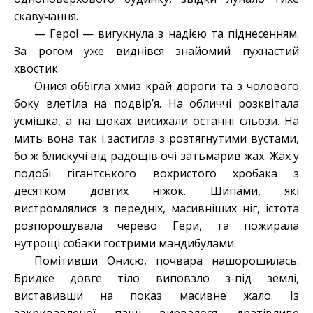
скавучання.
— Геро! — вигукнула з надією та піднесенням.
За рогом уже виднівся знайомий пухнастий
хвостик.
Онися оббігла хмиз край дороги та з чолового
боку влетіла на подвір’я. На обличчі розквітала
усмішка, а на щоках висихали останні сльози. На
мить вона так і застигла з розтягнутими вустами,
бо ж блискучі від радощів очі затьмарив жах. Жах у
подобі гігантського вохристого хробака з
десятком довгих ніжок. Шипами, які
вистромлялися з передніх, масивніших ніг, істота
розпорошувала черево Гери, та пожирала
нутрощі собаки гострими мандибулами.
Помітивши Онисю, почвара нашорошилась.
Бридке довге тіло виповзло з-під землі,
виставивши на показ масивне жало. Із