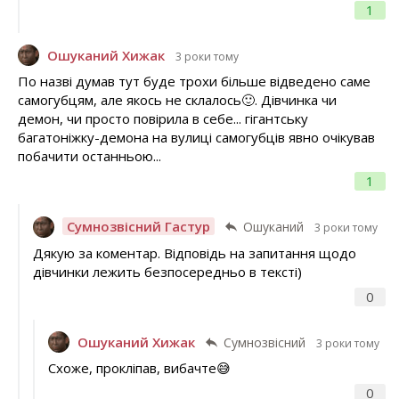
1
Ошуканий Хижак
3 роки тому
По назві думав тут буде трохи більше відведено саме
самогубцям, але якось не склалось🙂. Дівчинка чи
демон, чи просто повірила в себе... гігантську
багатоніжку-демона на вулиці самогубців явно очікував
побачити останньою...
1
Сумнозвісний Гастур
Ошуканий
3 роки тому
Дякую за коментар. Відповідь на запитання щодо
дівчинки лежить безпосередньо в тексті)
0
Ошуканий Хижак
Сумнозвісний
3 роки тому
Схоже, прокліпав, вибачте😅
0