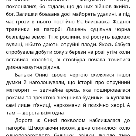
поклонялися, бо гадали, що до них зійшов якийсь
бог. Залишки боввана досі майорять удалині, а під
час грози в нього постійно б’є блискавка. Жодної
травинки на пагорбі. Лишень суцільна чорна
безплідна земля. Ті ж рослини, які ростуть вздовж
вулиці, нібито дають отруйні плоди. Якось бабуся
спробувала добути соку з берези на розі, утім коли
вставила жолобок, зі стовбура почала точитися
дивна мазутна рідина.
Батьки Онисі своєю чергою схилялися іншої
думки й наголошували, що історії про отруйний
метеорит — звичайна єресь, яка поширювалася
роками та зрештою знецінила будинки. Їх купляли
самі лише п’яниці, наркомани й психічно хворі. А
там — дорога всім одна.
Дорога ж Онисі покволом наближалася до
пагорба. Шморгаючи носом, дівча спинилося коло
одноповерхового будинку, звідки лунало тихе