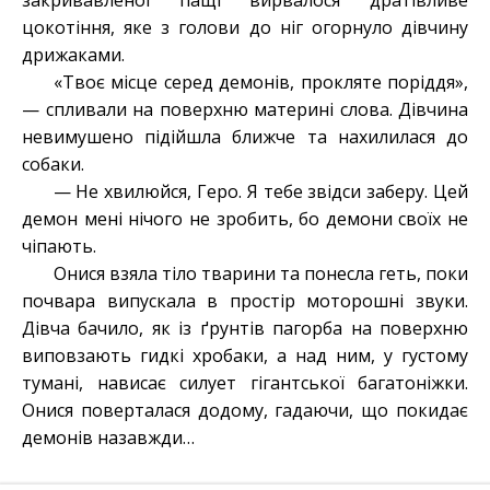
закривавленої пащі вирвалося дратівливе
цокотіння, яке з голови до ніг огорнуло дівчину
дрижаками.
«Твоє місце серед демонів, прокляте поріддя»,
— спливали на поверхню материні слова. Дівчина
невимушено підійшла ближче та нахилилася до
собаки.
— Не хвилюйся, Геро. Я тебе звідси заберу. Цей
демон мені нічого не зробить, бо демони своїх не
чіпають.
Онися взяла тіло тварини та понесла геть, поки
почвара випускала в простір моторошні звуки.
Дівча бачило, як із ґрунтів пагорба на поверхню
виповзають гидкі хробаки, а над ним, у густому
тумані, нависає силует гігантської багатоніжки.
Онися поверталася додому, гадаючи, що покидає
демонів назавжди…