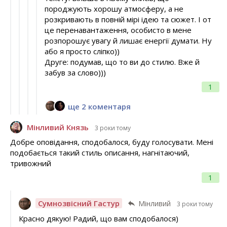
породжують хорошу атмосферу, а не
розкривають в повній мірі ідею та сюжет. І от
це перенавантаження, особисто в мене
розпорошує увагу й лишає енергії думати. Ну
або я просто сліпко))
Друге: подумав, що то ви до стилю. Вже й
забув за слово)))
1
ще 2 коментаря
Мінливий Князь
3 роки тому
Добре оповідання, сподобалося, буду голосувати. Мені
подобається такий стиль описання, нагнітаючий,
тривожний
1
Сумнозвісний Гастур
Мінливий
3 роки тому
Красно дякую! Радий, що вам сподобалося)