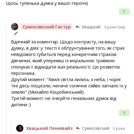
Щось тупенька думка у вашої героїні)
1
Сумнозвісний Гастур
Хвацький
3 роки тому
Вдячний за коментар. Щодо контрасту, на вашу
думку, в діях: у тексті є обґрунтування того, як страх
невідомого губиться перед конкретним страхом
дівчинки, який упереміш із моральною травмою
спонукає її відкидати жах реальності. Це розвиток
персонажа.
Другий момент: "Хвилі світла лились з неба, і чорні
тіні десь пощезли, неначе сонячне сяйво загнало їх у
землю" (Михайло Коцюбинський)
Третій момент: не очікуйте геніальних думок від
дитини :)
1
Хвацький Пеннівайз
Сумнозвісний
3 роки