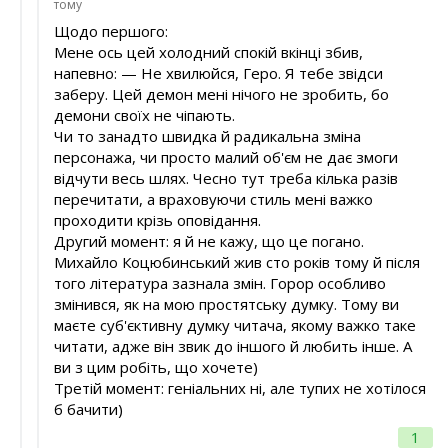
тому
Щодо першого:
Мене ось цей холодний спокій вкінці збив,
напевно: — Не хвилюйся, Геро. Я тебе звідси
заберу. Цей демон мені нічого не зробить, бо
демони своїх не чіпають.
Чи то занадто швидка й радикальна зміна
персонажа, чи просто малий об'єм не дає змоги
відчути весь шлях. Чесно тут треба кілька разів
перечитати, а враховуючи стиль мені важко
проходити крізь оповідання.
Другий момент: я й не кажу, що це погано.
Михайло Коцюбинський жив сто років тому й після
того література зазнала змін. Горор особливо
змінився, як на мою простятську думку. Тому ви
маєте суб'єктивну думку читача, якому важко таке
читати, адже він звик до іншого й любить інше. А
ви з цим робіть, що хочете)
Третій момент: геніальних ні, але тупих не хотілося
б бачити)
1