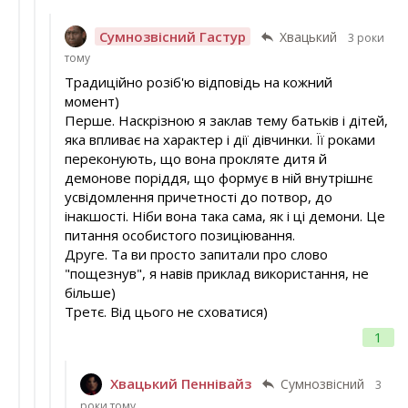
Сумнозвісний Гастур
Хвацький
3 роки
тому
Традиційно розіб'ю відповідь на кожний
момент)
Перше. Наскрізною я заклав тему батьків і дітей,
яка впливає на характер і дії дівчинки. Її роками
переконують, що вона прокляте дитя й
демонове поріддя, що формує в ній внутрішнє
усвідомлення причетності до потвор, до
інакшості. Ніби вона така сама, як і ці демони. Це
питання особистого позиціювання.
Друге. Та ви просто запитали про слово
"пощезнув", я навів приклад використання, не
більше)
Третє. Від цього не сховатися)
1
Хвацький Пеннівайз
Сумнозвісний
3
роки тому