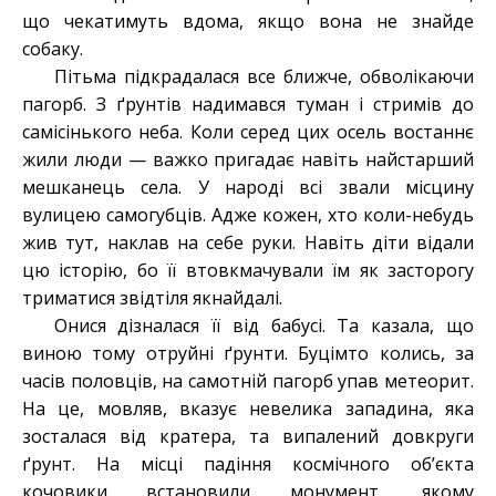
що чекатимуть вдома, якщо вона не знайде
собаку.
Пітьма підкрадалася все ближче, обволікаючи
пагорб. З ґрунтів надимався туман і стримів до
самісінького неба. Коли серед цих осель востаннє
жили люди — важко пригадає навіть найстарший
мешканець села. У народі всі звали місцину
вулицею самогубців. Адже кожен, хто коли-небудь
жив тут, наклав на себе руки. Навіть діти відали
цю історію, бо її втовкмачували їм як засторогу
триматися звідтіля якнайдалі.
Онися дізналася її від бабусі. Та казала, що
виною тому отруйні ґрунти. Буцімто колись, за
часів половців, на самотній пагорб упав метеорит.
На це, мовляв, вказує невелика западина, яка
зосталася від кратера, та випалений довкруги
ґрунт. На місці падіння космічного об’єкта
кочовики встановили монумент, якому