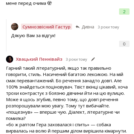
мене перед очима 🫣
2
Сумнозвісний Гастур
Дивна
3 роки тому
Дякую Вам за відгук!
0
Хвацький Пеннівайз
3 роки тому
Гарний такий літературний, якщо так правильно
говорити, стиль. Насичений багатою лексикою. На мій
смак перевантажений. Бо речення занадто довгі. Але
100% знайдеться поціновувач. Твіст вкінці цікавий, хоча
трохи контрастує з боязню дівчини йти на цю вулицю.
Може я щось згубив, певно тому, що довгі речення
розпорошували мою увагу. Тому тут вибачайте.
«пощезнув» — вперше чую. Діалект, літературне чи
помилка?
«бо ж раптом Гера заховалася і спить» — собака
вирвалась на волю й першим ділом вирішила кімарнути.