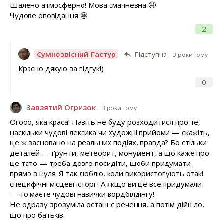
Шалено атмосферно! Мова смачнезна 🤤
Чудове оповідання 🤩
2
Сумнозвісний Гастур
Підступна
3 роки тому
Красно дякую за відгук!)
0
Завзятий Огризок
3 роки тому
Огооо, яка краса! Навіть не буду розходитися про те,
наскільки чудові лексика чи художні прийоми — скажіть,
це ж засновано на реальних подіях, правда? Бо стільки
деталей — ґрунти, метеорит, монумент, а що каже про
це тато — треба довго посидіти, щоби придумати
прямо з нуля. Я так люблю, коли використовують отакі
специфічні місцеві історії! А якщо ви це все придумали
— то маєте чудові навички вордбілдінгу!
Не одразу зрозуміла останнє речення, а потім дійшло,
що про батьків.