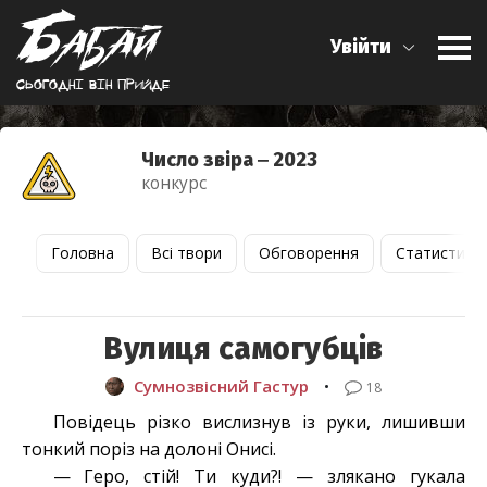
Увійти
Сьогоднi вiн прийде
Число звіра ‒ 2023
конкурс
Головна
Всі твори
Обговорення
Статистика
Вулиця самогубців
Сумнозвісний Гастур
•
18
Повідець різко вислизнув із руки, лишивши
тонкий поріз на долоні Онисі.
— Геро, стій! Ти куди?! — злякано гукала