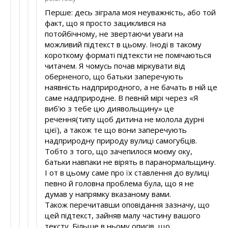
Перше: десь зіграла моя неуважність, або той
факт, що я просто зациклився на
потойбічному, не звертаючи уваги на
можливий підтекст в цьому. Іноді в такому
короткому форматі підтексти не помічаються
читачем. Я чомусь почав міркувати від
оберненого, що батьки заперечують
наявність надприродного, а не бачать в ній це
саме надприродне. В певній мірі через «Я
виб’ю з тебе цю диявольщину» це
речення(типу щоб дитина не молола дурні
цієї), а також те що вони заперечують
надприродну природу вулиці самогубців.
Тобто з того, що зачепилося моєму оку,
батьки навпаки не вірять в паранормальщину.
І от в цьому саме про їх ставлення до вулиці
певно й головна проблема була, що я не
думав у напрямку вказаному вами.
Також перечитавши оповідання зазначу, що
цей підтекст, зайняв малу частину вашого
тексту. Більше в ньому описів, що