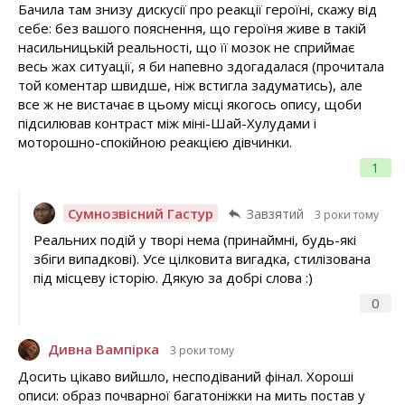
Бачила там знизу дискусії про реакції героїні, скажу від
себе: без вашого пояснення, що героїня живе в такій
насильницькій реальності, що її мозок не сприймає
весь жах ситуації, я би напевно здогадалася (прочитала
той коментар швидше, ніж встигла задуматись), але
все ж не вистачає в цьому місці якогось опису, щоби
підсилював контраст між міні-Шай-Хулудами і
моторошно-спокійною реакцією дівчинки.
1
Сумнозвісний Гастур
Завзятий
3 роки тому
Реальних подій у творі нема (принаймні, будь-які
збіги випадкові). Усе цілковита вигадка, стилізована
під місцеву історію. Дякую за добрі слова :)
0
Дивна Вампірка
3 роки тому
Досить цікаво вийшло, несподіваний фінал. Хороші
описи: образ почварної багатоніжки на мить постав у