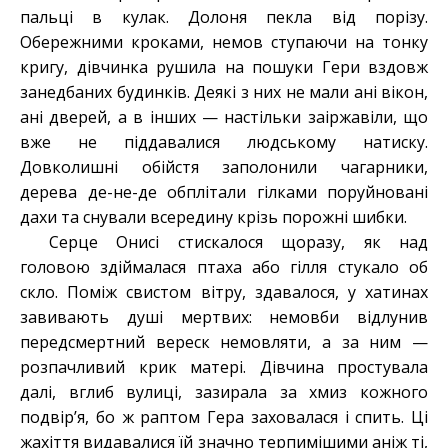
пальці в кулак. Долоня пекла від порізу.
Обережними кроками, немов ступаючи на тонку
кригу, дівчинка рушила на пошуки Гери вздовж
занедбаних будинків. Деякі з них не мали ані вікон,
ані дверей, а в інших — настільки заіржавіли, що
вже не піддавалися людському натиску.
Довколишні обійстя заполонили чагарники,
дерева де-не-де обплітали гілками поруйновані
дахи та снували всередину крізь порожні шибки.
Серце Онисі стискалося щоразу, як над
головою здіймалася птаха або гілля стукало об
скло. Поміж свистом вітру, здавалося, у хатинах
завивають душі мертвих: немовби відлунив
передсмертний вереск немовляти, а за ним —
розпачливий крик матері. Дівчина простувала
далі, вглиб вулиці, зазирала за хмиз кожного
подвір’я, бо ж раптом Гера заховалася і спить. Ці
жахіття видавалися їй значно терпимішими аніж ті,