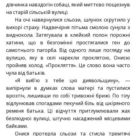
дівчинка навздогін собаці, який миттєво пощезнув
на старій сільській вулиці.
На очі навернулися сльози, шлунок скрутило у
вихорі страху. Надвечірня пітьма смолою сунула з
виднокола. Затягувала в клейкий полон порожні
хатини, що в безгомінні простягалися ген до
самотнього пагорба. Від одного лише погляду на
вулицю, яку в селі нарекли проклятою, Онисю
пройняв холод. «Прокляття». Це слово вона часто
чула від батьків.
«Я виб’ю з тебе цю диявольщину», —
випірнули в думках слова матері та пустилися
врозтіч, лишивши по собі тривожні брижі. По тілу
відлунював спогадами пекучий біль від шкіряного
ременя батька. Ці відчуття притлумлювали жах
безлюдної вулиці, штучно насаджений місцевими
байками.
Онися протерла сльози та стисла тремтячі