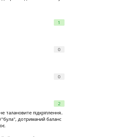
1
0
0
2
не талановите підкріплення..
в"/"була", дотриманий баланс
ює.