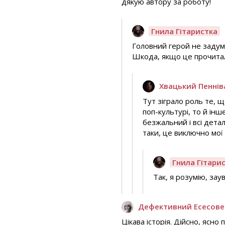
дякую автору за роботу!
Гнила Гітаристка
Головний герой не задуму
Шкода, якщо це прочитало
Хвацький Пеннів
Тут зіграло роль те, щ
поп-культурі, то й інш
безжальний і всі дета
таки, це виключно мо
Гнила Гітари
Так, я розумію, за
Дефективний Есесов
Цікава історія. Дійсно, ясно