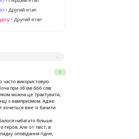
сі
• Перший етап
сі
• Другий етап
урсу
• Другий етап
1
то часто використовую
оча при об'ємі 666 слів
цілком можна це трактувати,
інці з вампіризмом. Адже
ут хочеться вже їх бачити
балося набагато більше.
 героя. Але от твіст, в
падку оповідання гідне,