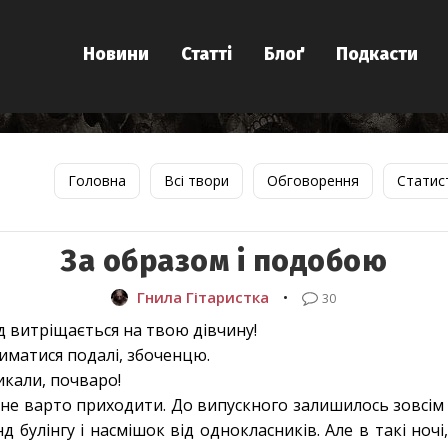
Новини
Статті
Блоґ
Подкасти
Головна
Всі твори
Обговорення
Статис
За образом і подобою
Гнила Гітаристка
•
30
д витріщається на твою дівчину!
риматися подалі, збоченцю.
икали, почваро!
о не варто приходити. До випускного залишилось зовсім 
 булінгу і насмішок від однокласників. Але в такі ночі,