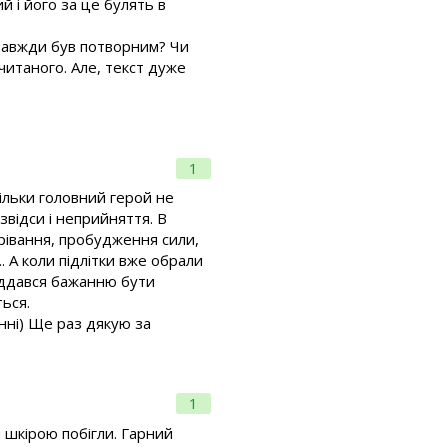
й і його за це булять в
 завжди був потворним? Чи
читаного. Але, текст дуже
1
ільки головний герой не
звідси і неприйняття. В
зрівання, пробудження сили,
. А коли підлітки вже обрали
іддався бажанню бути
ться.
нні) Ще раз дякую за
1
и шкірою побігли. Гарний