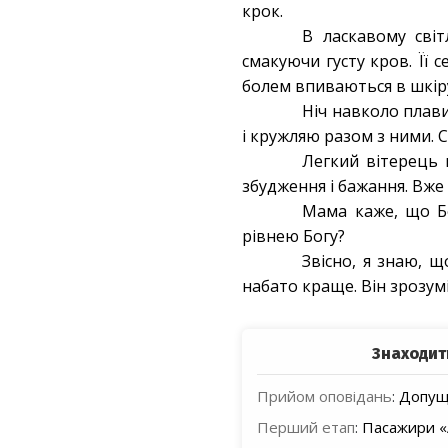
крок.
В ласкавому світ
смакуючи густу кров. Її 
болем впиваються в шкір
Ніч навколо плави
і кружляю разом з ними. 
Легкий вітерець п
збудження і бажання. Вже
Мама каже, що Бо
рівнею Богу?
Звісно, я знаю, 
набато краще. Він зрозумі
Знаходит
Прийом оповідань
:
Допуще
Перший етап
:
Пасажири «