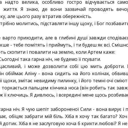
са надто велика, особливо гостро відчувається само
 життя. Я знаю, де вони зазвичай проводять вечо
ку, але цього разу втратив обережність.
ібно молитись, підставляти іншу щоку, і Бог позбавить м
е варто приходити, але в глибині душі завжди сподіває
кше - тебе помітять і приймуть, і ти будеш як всі. Смішн
ть схопити і повалити на землю, коли Артем каже:
ьогодні така гарна ніч, не будемо її псувати.
щасливий, і може дозволити собі цю мить доброти. 
він обіймає Аліну - вона сидить на його колінах, обв
її щоки, змітає невидиму пилинку, і його темні очі смію
 торкається пальцем кінчика носа (він робить так завжд
ж її ключиць. Я дивлюсь, і всередині мене щось розбива
гарна ніч. Я чую шепіт забороненої Сили - вона вирує і 
ає, обіцяє забрати мій біль. Хіба я хочу так багато? Хо
й дотик. Хіба я не заслуговую хоча б крихти любові? Я не