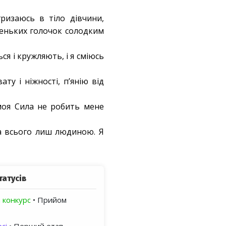
гризаюсь в тіло дівчини,
аленьких голочок солодким
ся і кружляють, і я сміюсь
ту і ніжності, п’янію від
моя Сила не робить мене
ла всього лиш людиною. Я
татусів
 конкурс
• Прийом