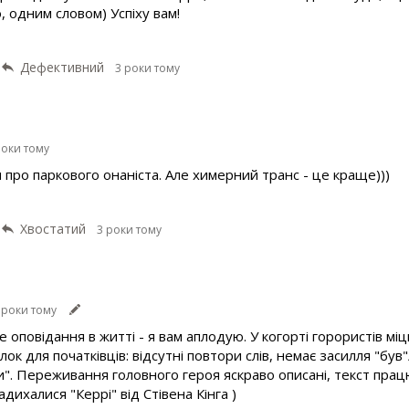
 одним словом) Успіху вам!
Дефективний
3 роки тому
роки тому
 про паркового онаніста. Але химерний транс - це краще)))
Хвостатий
3 роки тому
 роки тому
оповідання в житті - я вам аплодую. У когорті горористів міц
ок для початківців: відсутні повтори слів, немає засилля "бу
и". Переживання головного героя яскраво описані, текст прац
дихалися "Керрі" від Стівена Кінга )