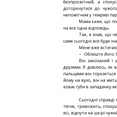
безпросвітний, а споку
доторкнутися до чужого
непомітним у темряві пар
Мама каже, що потр
на все одна відповідь.
Так, я знав, що н
саме сьогодні все буде іна
Мене вже встигаю
– Облиште його. С
Він закоханий і 
друзями. Я дивлюсь, як 
пальцями він торкається 
йому на вухо, він на мить
ховає губи в западинку мі
Сьогодні справді 
тягне, тривожить, спокуш
всі, відчути на шкірі чужи