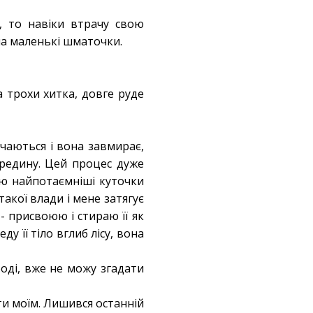
, то навіки втрачу свою
 на маленькі шматочки.
да трохи хитка, довге руде
ічаються і вона завмирає,
ередину. Цей процес дуже
юю найпотаємніші куточки
такої влади і мене затягує
 - присвоюю і стираю її як
у її тіло вглиб лісу, вона
боді, вже не можу згадати
ти моїм. Лишився останній