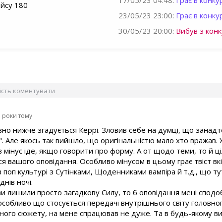
17/05/23 04:48
:
Грає в конкур
йсу 180
23/05/23 23:00
:
Грає в конкур
30/05/23 20:00
:
Вибув з конк
вість коментувати
3 роки тому
вно нижче згадується Керрі. Зловив себе на думці, що занад
. Але якось так вийшло, що оригінальністю мало хто вражав. Х
 в мінус іде, якщо говорити про форму. А от щодо теми, то й 
я вашого оповідання. Особливо мінусом в цьому грає твіст вк
в поп культурі з Сутінками, Щоденниками вампіра й т.д., що т
днів ночі.
ви лишили просто загадкову Силу, то б оповідання мені сподо
особливо що стосується передачі внутрішнього світу головного
ьного сюжету, на мене спрацював не дуже. Та в будь-якому ви