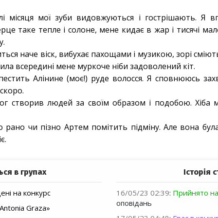
лі місяця мої зуби видовжуються і гострішають. Я в
серце таке тепле і солоне, мене кидає в жар і тисячі м
у.
ться наче віск, вибухає пахощами і музикою, зорі сміють
Сила всередині мене муркоче ніби задоволений кіт.
естить Алінине (моє!) руде волосся. Я сповнююсь захва
 скоро.
г створив людей за своїм образом і подобою. Хіба 
що рано чи пізно Артем помітить підміну. Але вона бу
є.
ься в групах
Історія с
ні на конкурс
16/05/23 02:39
:
Прийнято на
оповідань
Antonia Graza»