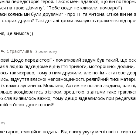
уміла передісторія героя. Також мені здалося, що він потворни
ся на твою дівчину", "Тебе сюди не кликали, почваро!")
аки колись ми були друзями" - про ГГ та Антона. Отже він не
 старих друзів? Такі деталі трохи змазують враження від про
я, це вимога ))
Страхітлива
3 роки тому
ова! Щодо передісторії - початковий задум був такий, що оск
кає в людях підсвідоме відчуття тривоги, моторошної долини, 
ось так яскраво, тому з ним дружили, але потім - статеве до
ь, відчуття власної неповноцінності, релігійний тиск матері..
 їх важко зупинити. Можливо, Артем не погана людина, але п
більше асоціюватись з ізгоєм, зрештою, з дітьми таке трапляє
66 слів виявилось важко, тому дещо відвалилось при редагува
ній зв'язок дуже цінний!
ому
але гарно, емоційно подана. Від опису укусу мені навіть сирот