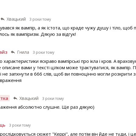
Хвацький
3 роки тому
вався як вампір, а як істота, що краде чужу душу і тіло, що
сь як вампіризм. Дякую за відгук!
айз
Гнила
3 роки тому
о характеристики яскраво вампірські про ікла і кров. А врахову
е описане вами у тексті цілком може трактуватися, як вампір. 
лі не запхнути в 666 слів, щоб ви повноцінно могли розкрити 
ї враження
стка
Хвацький
3 роки тому
уваження абсолютно слушне. Ще раз дякую)
ець
3 роки тому
 прослідковується сюжет "Керрі", але потім він йде не туди, і ц