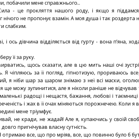
ли, побачили мене справжнього...
ила - це прокляття нашого роду, і якщо я піддамся
ог нічого не пропонує взамін. А моя душа і так роздерта
и слабким.
, і ось дівчина відділяється від гурту - вона п’яна, хо
беру її за руку.
ирватись, щось сказати, але в цю мить наші очі зустр
ь. Я чіпляюсь за її погляд, гіпнотизую, прориваюсь вс
ний, я ніби шар за шаром знімаю з неї всі маски, огол
я ще можу зупинитися, але я ніколи раніше не відчував 
ї маленькі радощі і нещастя, бажання, любові і таємниці
еченість і жах в її очах міняються порожнечею. Коли я вед
ередині мене тріумфує.
вай, не кради, не жадай! Але я, купаючись у своїй сво
 довго пригнічував власну сутність.
 Я отримаю все, що про мріяв, все, що повинно було б бу