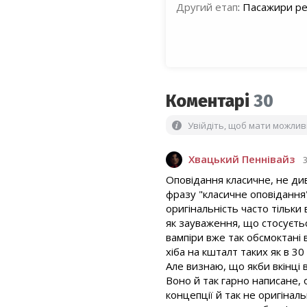
Другий етап
:
Пасажири ре
Коментарі
30
Увійдіть, щоб мати можли
Хвацький Пеннівайз
Оповідання класичне, не ди
фразу "класичне оповідання"
оригінальність часто тільки
як зауваження, що стосуєтьс
вампіри вже так обсмоктані 
хіба на кшталт таких як в 30 
Але визнаю, що якби вкінці 
Воно й так гарно написане, 
концепції й так не оригінал