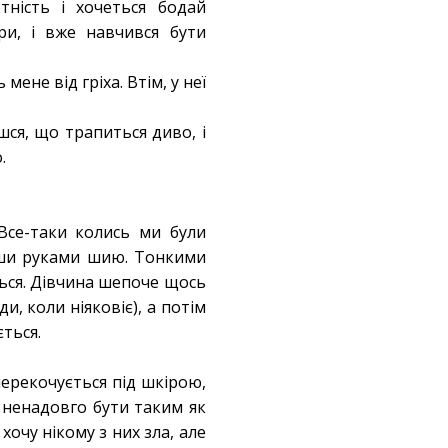
тність і хочеться бодай
ри, і вже навчився бути
ене від гріха. Втім, у неї
шся, що трапиться диво, і
о.
Все-таки колись ми були
ивши руками шию. Тонкими
ться. Дівчина шепоче щось
и, коли ніяковіє), а потім
ється.
перекочується під шкірою,
ч ненадовго бути таким як
 хочу нікому з них зла, але