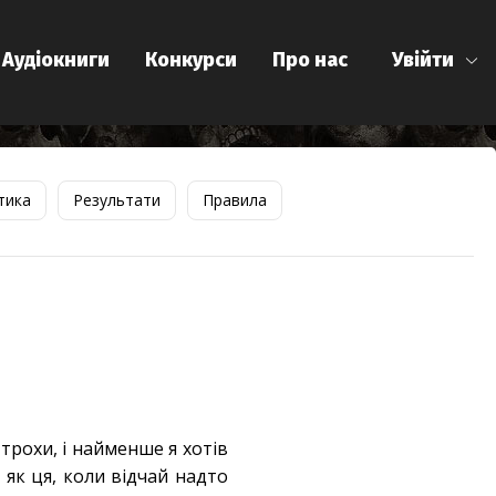
Аудіокниги
Конкурси
Про нас
Увійти
тика
Результати
Правила
трохи, і найменше я хотів
 як ця, коли відчай надто