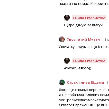
практично немає. Колоритно,
Гнила Гітаристка
Щиро дякую за відгук!
Хвостатий Мутант
3 
Спочатку подумав що історія
Гнила Гітаристка
Ахахах, дякую))
Страхітлива Відьма
3
Якщо це справді перше ваше 
Я не побачила типових помил
між "розказувати/показуват
Склалося враження, що ви на