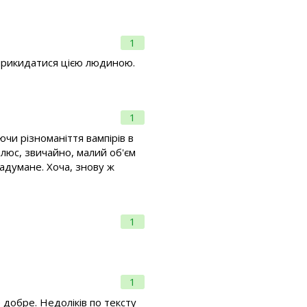
1
б прикидатися цією людиною.
1
ючи різноманіття вампірів в
Плюс, звичайно, малий об'єм
задумане. Хоча, знову ж
1
1
е добре. Недоліків по тексту