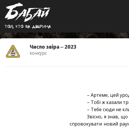
Той, хто за дверима
Число звіра ‒ 2023
конкурс
– Артеме, цей уро
– Тобі ж казали т
– Тебе сюди не кл
Звісно, я знав, щ
спровокувати новий раунд