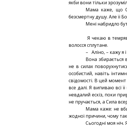
якби вони тільки зрозумі
Мама каже, що С
безсмертну душу. Але її Б
Мені набридло бут
Я чекаю в темряві
волосся сплутане.
– Аліно, – кажу я і 
Вона збирається в
не в силах поворухнутис
особистий, навіть інтим
свідомості. В цей момент 
все далі. Я випиваю всі ї
невдалий ескіз, поки прир
не пручається, а Сила вс
Мама каже: не вби
жодної причини, чому так
Сьогодні моя ніч.