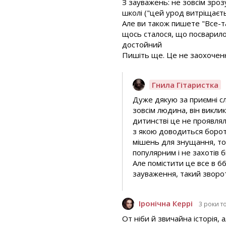
З зауважень: не зовсім зроз
школі ("цей урод витріщаєть
Але ви також пишете "Все-т
щось сталося, що посварило
достойний
Пишіть ще. Це не заохоченн
Гнила Гітаристка
Дуже дякую за приємні сл
зовсім людина, він викли
дитинстві це не проявлял
з якою доводиться боротис
мішень для знущання, то
популярним і не захотів 
Але помістити це все в 6
зауваження, такий зворот
Іронічна Керрі
3 роки т
От ніби й звичайна історія, 