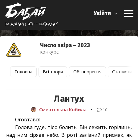
Увійти
Ви думали, вiн - вигадка?
Число звіра ‒ 2023
конкурс
Головна
Всі твори
Обговорення
Статистика
Лантух
Смертельна Кобила
•
10
Оговтався.
Голова гуде, тіло болить. Він лежить горілиць,
над ним сіряве небо. В роті залізний присмак, як