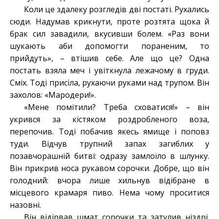
Коли це здалеку розгледів дві постаті. Рухались
сюди. Надумав крикнути, проте розтята щока й
брак сил завадили, вкусивши болем. «Раз вони
шукають аби допомогти пораненим, то
прийдуть», – втішив себе. Але що це? Одна
постать взяла меч і увіткнула лежачому в груди.
Сміх. Тоді присіла, рухаючи руками над трупом. Він
захолов: «Мародери!».
«Мене помітили? Треба сховатися!» – він
укрився за кістяком роздробленого воза,
перепочив. Тоді побачив якесь ямище і поповз
туди. Відчув трупний запах загиблих у
позавчорашній битві: одразу замлоїло в шлунку.
Він прикрив носа рукавом сорочки. Добре, що він
голодний: вчора лише хильнув відібране в
місцевого крамаря пиво. Нема чому проситися
назовні.
Він відірвав шмат сорочки та затулив ніздрі.