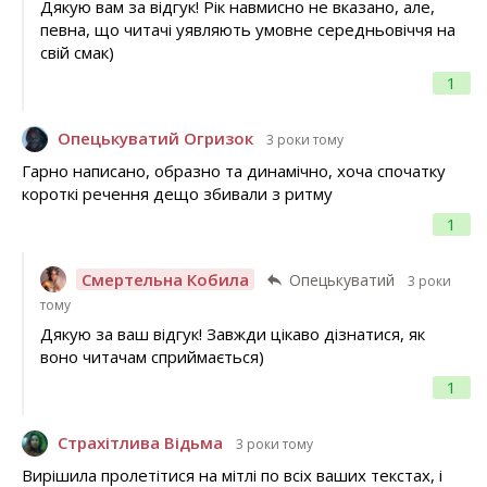
Дякую вам за відгук! Рік навмисно не вказано, але,
певна, що читачі уявляють умовне середньовіччя на
свій смак)
1
Опецькуватий Огризок
3 роки тому
Гарно написано, образно та динамічно, хоча спочатку
короткі речення дещо збивали з ритму
1
Смертельна Кобила
Опецькуватий
3 роки
тому
Дякую за ваш відгук! Завжди цікаво дізнатися, як
воно читачам сприймається)
1
Страхітлива Відьма
3 роки тому
Вирішила пролетітися на мітлі по всіх ваших текстах, і