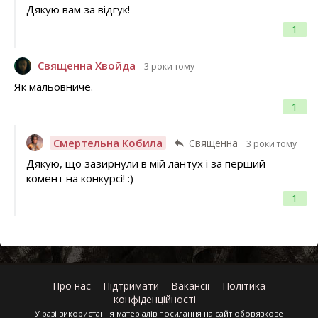
Дякую вам за відгук!
1
Священна Хвойда
3 роки тому
Як мальовниче.
1
Смертельна Кобила
Священна
3 роки тому
Дякую, що зазирнули в мій лантух і за перший
комент на конкурсі! :)
1
Про нас
Підтримати
Вакансії
Політика
конфіденційності
У разі використання матеріалів посилання на сайт обов'язкове