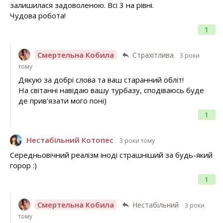
залишилася задоволеною. Всі 3 на рівні.
Чудова робота!
1
Смертельна Кобила
Страхітлива
3 роки
тому
Дякую за добрі слова та ваш старанний обліт!
На світанні навідаю вашу турбазу, сподіваюсь буде
де прив'язати мого поні)
1
Нестабільний Котопес
3 роки тому
Середньовічний реалізм іноді страшніший за будь-який
горор :)
1
Смертельна Кобила
Нестабільний
3 роки
тому