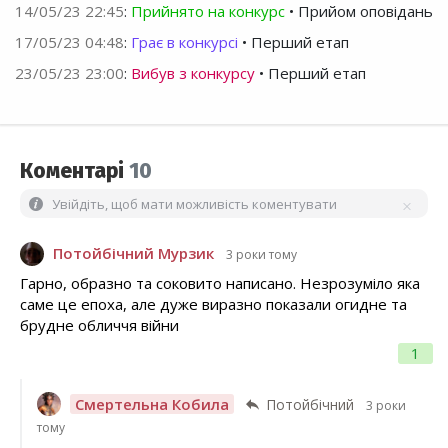
14/05/23 22:45
:
Прийнято на конкурс
• Прийом оповідань
17/05/23 04:48
:
Грає в конкурсі
• Перший етап
23/05/23 23:00
:
Вибув з конкурсу
• Перший етап
Коментарі
10
Увійдіть, щоб мати можливість коментувати
Потойбічний Мурзик
3 роки тому
Гарно, образно та соковито написано. Незрозуміло яка
саме це епоха, але дуже виразно показали огидне та
брудне обличчя війни
1
Смертельна Кобила
Потойбічний
3 роки
тому