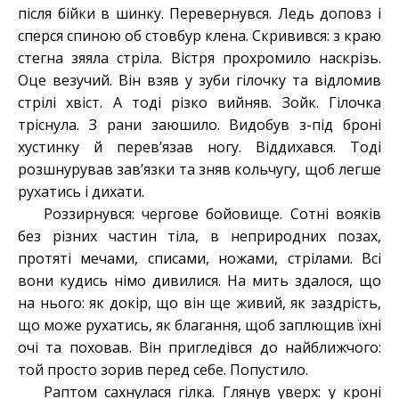
після бійки в шинку. Перевернувся. Ледь доповз і
сперся спиною об стовбур клена. Скривився: з краю
стегна зяяла стріла. Вістря прохромило наскрізь.
Оце везучий. Він взяв у зуби гілочку та відломив
стрілі хвіст. А тоді різко вийняв. Зойк. Гілочка
тріснула. З рани заюшило. Видобув з-під броні
хустинку й перев’язав ногу. Віддихався. Тоді
розшнурував зав’язки та зняв кольчугу, щоб легше
рухатись і дихати.
Роззирнувся: чергове бойовище. Сотні вояків
без різних частин тіла, в неприродних позах,
протяті мечами, списами, ножами, стрілами. Всі
вони кудись німо дивилися. На мить здалося, що
на нього: як докір, що він ще живий, як заздрість,
що може рухатись, як благання, щоб заплющив їхні
очі та поховав. Він пригледівся до найближчого:
той просто зорив перед себе. Попустило.
Раптом сахнулася гілка. Глянув уверх: у кроні