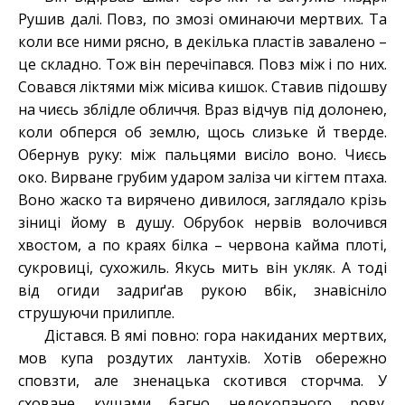
Рушив далі. Повз, по змозі оминаючи мертвих. Та
коли все ними рясно, в декілька пластів завалено –
це складно. Тож він перечіпався. Повз між і по них.
Совався ліктями між місива кишок. Ставив підошву
на чиєсь зблідле обличчя. Враз відчув під долонею,
коли обперся об землю, щось слизьке й тверде.
Обернув руку: між пальцями висіло воно. Чиєсь
око. Вирване грубим ударом заліза чи кігтем птаха.
Воно жаско та вирячено дивилося, заглядало крізь
зіниці йому в душу. Обрубок нервів волочився
хвостом, а по краях білка – червона кайма плоті,
сукровиці, сухожиль. Якусь мить він укляк. А тоді
від огиди задриґав рукою вбік, знавісніло
струшуючи прилипле.
Дістався. В ямі повно: гора накиданих мертвих,
мов купа роздутих лантухів. Хотів обережно
сповзти, але зненацька скотився сторчма. У
сховане кущами багно недокопаного рову.