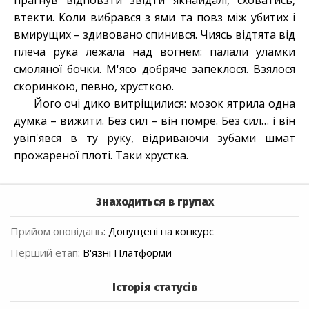
прагнув відповзти звідти якнайдалі, сховатись,
втекти. Коли вибрався з ями та повз між убитих і
вмирущих – здивовано спинився. Чиясь відтята від
плеча рука лежала над вогнем: палали уламки
смоляної бочки. М'ясо добряче запеклося. Взялося
скоринкою, певно, хрусткою.
Його очі дико витріщилися: мозок ятрила одна
думка – вижити. Без сил – він помре. Без сил… і він
увіп'явся в ту руку, відриваючи зубами шмат
прожареної плоті. Таки хрустка.
Знаходиться в групах
Прийом оповідань
:
Допущені на конкурс
Перший етап
:
В'язні Платформи
Історія статусів