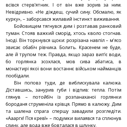
всівся стерв’ятник. І от він вже зорив за ним.
Невідривно. «Не діждеш, сучий сину. Обсмалю, як
курку», – заборсався жилавий інстинкт виживання.
Бойовищем тягнувся дим і розтавав ранковий
туман. Стояв важкий сморід, хтось кволо стогнав.
Іноді. Він торкнувся щоки: розрізана навпіл – м'ясо
звисає обабіч рівчика. Болить. Красенем не буде,
але й трупом теж. Правда, якщо зараз вип’є води,
бо горлянка зсохлася, мов сива абатиса, в
монастирі якої вони востаннє військом найманців
пообідали.
Він поповз туди, де виблискувала калюжа.
Діставшись, занурив губи і відпив: тепла. Потім
глянув – потойбіч із розпанаханої горлянки
бороданя струменіла крівця. Прямо в калюжу. Дим
та шалена спрага спершу завадили розгледіти.
«Аааргх! Пся крев!» – подумки вилаявся та сплюнув
слину, але вода вже бовталася в шлунку.