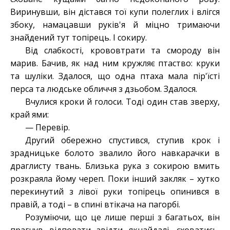
Виринувши, він дістався тої купи полеглих і влігся
збоку, намацавши руків'я й міцно тримаючи
знайдений тут топірець. І сокиру.
Від слабкості, крововтрати та смороду він
марив. Бачив, як над ним кружляє птаство: круки
та шуліки. Здалося, що одна птаха мала пір'їсті
перса та людське обличчя з дзьобом. Здалося.
Вчулися кроки й голоси. Тоді один став зверху,
край ями:
— Перевір.
Другий обережно спустився, ступив крок і
зрадницьке болото звалило його навкарачки в
драглисту твань. Близька рука з сокирою вмить
розкраяла йому череп. Поки інший закляк – хутко
перекинутий з лівої руки топірець опинився в
правій, а тоді – в спині втікача на пагорбі.
Розуміючи, що це лише перші з багатьох, він