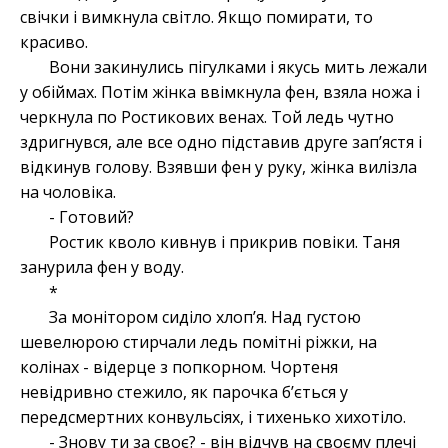
свічки і вимкнула світло. Якщо помирати, то
красиво.
Вони закинулись пігулками і якусь мить лежали
у обіймах. Потім жінка ввімкнула фен, взяла ножа і
черкнула по Ростикових венах. Той ледь чутно
здригнувся, але все одно підставив друге зап’ястя і
відкинув голову. Взявши фен у руку, жінка вилізла
на чоловіка.
- Готовий?⠀
Ростик кволо кивнув і прикрив повіки. Таня
занурила фен у воду.
*
За монітором сиділо хлоп’я. Над густою
шевелюрою стирчали ледь помітні ріжки, на
колінах - відерце з попкорном. Чортеня
невідривно стежило, як парочка б’ється у
передсмертних конвульсіях, і тихенько хихотіло.
- Знову ти за своє? - він відчув на своєму плечі