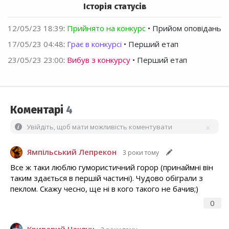
Історія статусів
12/05/23 18:39
:
Прийнято на конкурс
• Прийом оповідань
17/05/23 04:48
:
Грає в конкурсі
• Перший етап
23/05/23 23:00
:
Вибув з конкурсу
• Перший етап
Коментарі
4
Увійдіть, щоб мати можливість коментувати
Ямпільський Лепрекон
3 роки тому
Все ж таки люблю гумористичний горор (принаймні він
таким здається в першій частині). Чудово обіграли з
пеклом. Скажу чесно, ще ні в кого такого не бачив;)
0
Кривавий Чаклун