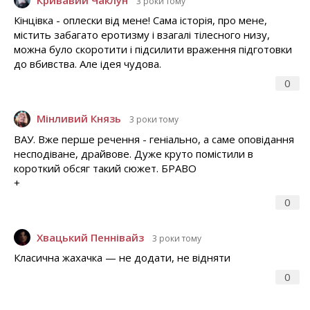
3 роки тому
Кінцівка - оплески від мене! Сама історія, про мене,
містить забагато еротизму і взагалі тілесного низу,
можна було скоротити і підсилити враження підготовки
до вбивства. Але ідея чудова.
0
Мінливий Князь
3 роки тому
ВАУ. Вже перше речення - геніально, а саме оповідання
несподіване, драйвове. Дуже круто помістили в
короткий обсяг такий сюжет. БРАВО
+
0
Хвацький Пеннівайз
3 роки тому
Класична жахачка — не додати, не відняти
0