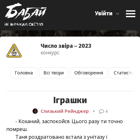
Увійти
Не вимикай свiтло
Число звіра ‒ 2023
конкурс
Головна
Всі твори
Обговорення
Статистика
Іграшки
Слизький Рейнджер
•
4
- Коханий, заспокойся. Цього разу ти точно
помреш.
Таня роздратовано встала з унітазу і