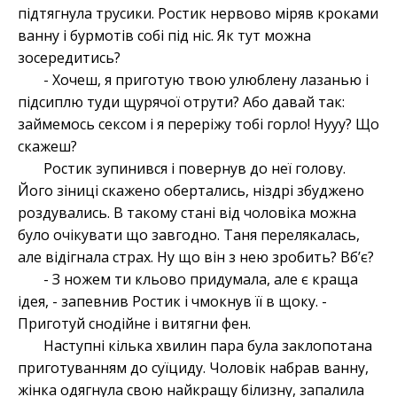
підтягнула трусики. Ростик нервово міряв кроками
ванну і бурмотів собі під ніс. Як тут можна
зосередитись?
- Хочеш, я приготую твою улюблену лазанью і
підсиплю туди щурячої отрути? Або давай так:
займемось сексом і я переріжу тобі горло! Нууу? Що
скажеш?
Ростик зупинився і повернув до неї голову.
Його зіниці скажено обертались, ніздрі збуджено
роздувались. В такому стані від чоловіка можна
було очікувати що завгодно. Таня перелякалась,
але відігнала страх. Ну що він з нею зробить? Вб’є?
- З ножем ти кльово придумала, але є краща
ідея, - запевнив Ростик і чмокнув її в щоку. -
Приготуй снодійне і витягни фен.
Наступні кілька хвилин пара була заклопотана
приготуванням до суїциду. Чоловік набрав ванну,
жінка одягнула свою найкращу білизну, запалила