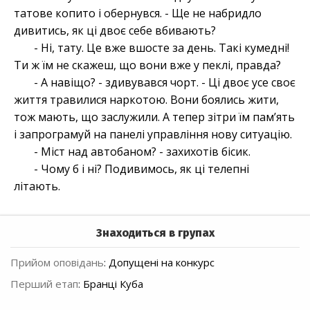
татове копито і обернувся. - Ще не набридло
дивитись, як ці двоє себе вбивають?
- Ні, тату. Це вже вшосте за день. Такі кумедні!
Ти ж їм не скажеш, що вони вже у пеклі, правда?
- А навіщо? - здивувався чорт. - Ці двоє усе своє
життя травилися наркотою. Вони боялись жити,
тож мають, що заслужили. А тепер зітри їм пам’ять
і запрограмуй на панелі управління нову ситуацію.
- Міст над автобаном? - захихотів бісик.
- Чому б і ні? Подивимось, як ці телепні
літають.
Знаходиться в групах
Прийом оповідань
:
Допущені на конкурс
Перший етап
:
Бранці Куба