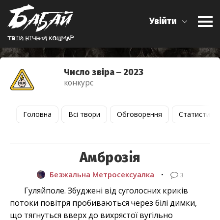
Увійти
Твiй нiчний кошмар
Число звіра ‒ 2023
конкурс
Головна
Всі твори
Обговорення
Статистика
Амброзія
Безжальна Метросексуалка
•
3
Гуляйполе. Збуджені від суголосних криків
потоки повітря пробиваються через білі димки,
що тягнуться вверх до вихрястої вугільно