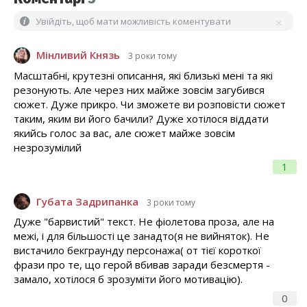
Увійдіть, щоб мати можливість коментувати
Мінливий Князь
3 роки тому
Масштабні, крутезні описання, які близькі мені та які
резонують. Але через них майже зовсім загубився
сюжет. Дуже прикро. Чи зможете ви розповісти сюжет
таким, яким ви його бачили? Дуже хотілося віддати
якийсь голос за вас, але сюжет майже зовсім
незрозумілий
1
Губата Задрипанка
3 роки тому
Дуже "барвистий" текст. Не фіолетова проза, але на
межі, і для більшості це занадто(я не вийняток). Не
вистачило бекграунду персонажа( от тієї короткої
фрази про те, що герой вбивав заради безсмертя -
замало, хотілося б зрозуміти його мотивацію).
0