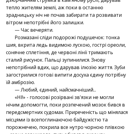
дзюрчанням струмка в кам’яному руслі, дарував
тепло жителям землі, аж поки в останню
зрадницьку ніч не почав забирати та розвивати
вітром непотрібні його залишки.
— Час вечеряти.
Розмазані сліди подорожі подушечок: тонка
шия, вкрита ледь видимою лускою, гострі ореоли,
сонячне сплетіння, де червоні лінії тримають
сталий рисунок. Пальці зупинилися. Знову
непотрібний вдих, що дарував ілюзію життя. Зуби
загострилися готові випити досуха єдину потрібну
їй амброзію.
— Любий, єдиний, найсмачніший...
«НІ!» - голосові розірвані зв'язки не могли
нічим допомогти, поки розпечений мозок бився в
передсмертних судомах. Приреченість що мінялася
місцями із всепоглинаючою байдужістю та
порожнечею, покрила все нутро чорною плівкою