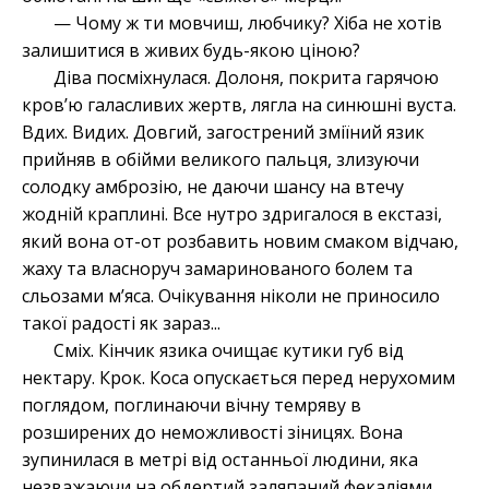
— Чому ж ти мовчиш, любчику? Хіба не хотів
залишитися в живих будь-якою ціною?
Діва посміхнулася. Долоня, покрита гарячою
кров’ю галасливих жертв, лягла на синюшні вуста.
Вдих. Видих. Довгий, загострений зміїний язик
прийняв в обійми великого пальця, злизуючи
солодку амброзію, не даючи шансу на втечу
жодній краплині. Все нутро здригалося в екстазі,
який вона от-от розбавить новим смаком відчаю,
жаху та власноруч замаринованого болем та
сльозами м’яса. Очікування ніколи не приносило
такої радості як зараз...
Сміх. Кінчик язика очищає кутики губ від
нектару. Крок. Коса опускається перед нерухомим
поглядом, поглинаючи вічну темряву в
розширених до неможливості зіницях. Вона
зупинилася в метрі від останньої людини, яка
незважаючи на обдертий заляпаний фекаліями