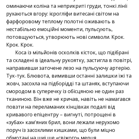
оминаючи коліна та неприкриті груди, тонкі лінії
рухаються вгору: ієрогліфи витесані світом на
фарфоровому теплому полотні оживають в
нестабільно емоційні моменти, пульсують,
потовщуються, утворюють нові символи. Крок.
Крок. Крок.
Коса із мільйонів осколків кісток, що підібрані
та складені в ідеальну рукоятку, застигла в повітрі,
направивши заточене лезо на пульсуючу артерію.
Тук-тук. Блювота, вимивши останні залишки їжі та
жовч, засохла на підборідді та штанях, вступаючи
смородом в суперечку із обісцяною не один раз
тканиною. Він вже не кричав, навіть не намагався
повзти на переламаних кінцівках подалі від
кривавого епіцентру – вигнуті, потрощені в
«зубах» кам'яних брил, вони лежали нерухомо
поруч із засохлими кишками, що були міцно
обмотані на шиї ще «свіжого» мерця.