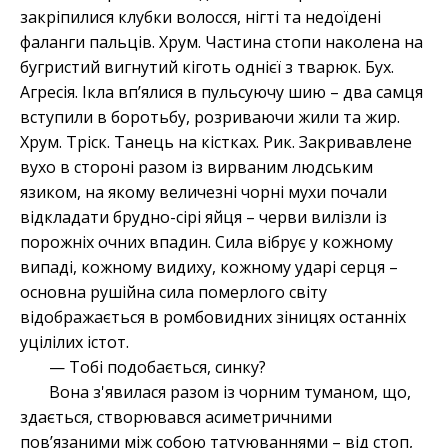
закріпилися клубки волосся, нігті та недоїдені
фаланги пальців. Хрум. Частина стопи наколена на
бугристий вигнутий кіготь однієї з тварюк. Бух.
Агресія. Ікла вп’ялися в пульсуючу шию – два самця
вступили в боротьбу, розриваючи жили та жир.
Хрум. Тріск. Танець на кістках. Рик. Закривавлене
вухо в стороні разом із вирваним людським
язиком, на якому величезні чорні мухи почали
відкладати брудно-сірі яйця – черви вилізли із
порожніх очних впадин. Сила вібрує у кожному
випаді, кожному видиху, кожному ударі серця –
основна рушійна сила померлого світу
відображається в ромбовидних зіницях останніх
уцілілих істот.
— Тобі подобається, синку?
Вона з'явилася разом із чорним туманом, що,
здається, створювався асиметричними
пов’язаними між собою татуюваннями – від стоп,