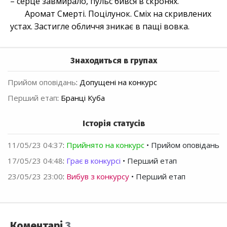
– серце завмирало, пульс бився в скронях.
Аромат Смерті. Поцілунок. Сміх на скривлених
устах. Застигле обличчя зникає в пащі вовка.
Знаходиться в групах
Прийом оповідань
:
Допущені на конкурс
Перший етап
:
Бранці Куба
Історія статусів
11/05/23 04:37
:
Прийнято на конкурс
• Прийом оповідань
17/05/23 04:48
:
Грає в конкурсі
• Перший етап
23/05/23 23:00
:
Вибув з конкурсу
• Перший етап
Коментарі
3