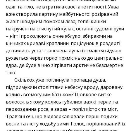
одяг та тіло, не втратила своєї апетитності. Уява
вже створила картину майбутнього: розірваний
живіт швидким помахом леза; теплі кишки
накручені на стиснутий кулак; останні судомні рухи
– нігті проколюють очне яблуко, збираючи на
кінчиках криваві краплини; поцілунок в роздерті
до вилиць уста – запечена душа із смаком відчаю
рухається через горло прямісінько до центрально
ядра, де буде вічно зігрівати арктичне безсмертне
тіло.
Скількох уже поглинула пропаща душа,
підтримуючи століттями небесну вроду, даровану
колись всемогучим батьком? Шовкове витке
волосся, в якому колись губилися важкі перли та
первозданна роса, а зараз – попіл кісток та міст.
Трав’яні очі, що віддзеркалювали перші подихи
весни та люту ходьбу зими. Голос, порівнюваний із