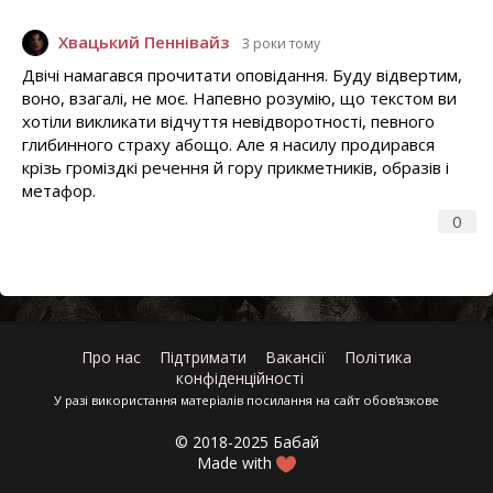
Хвацький Пеннівайз
3 роки тому
Двічі намагався прочитати оповідання. Буду відвертим,
воно, взагалі, не моє. Напевно розумію, що текстом ви
хотіли викликати відчуття невідворотності, певного
глибинного страху абощо. Але я насилу продирався
крізь громіздкі речення й гору прикметників, образів і
метафор.
0
Про нас
Підтримати
Вакансії
Політика
конфіденційності
У разі використання матеріалів посилання на сайт обов'язкове
© 2018-2025 Бабай
Made with