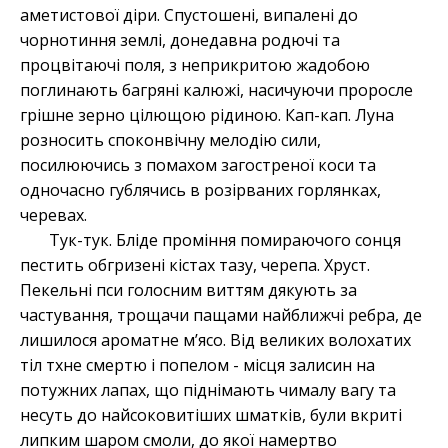
аметистової діри. Спустошені, випалені до
чорнотиння землі, донедавна родючі та
процвітаючі поля, з неприкритою жадобою
поглинають багряні калюжі, насичуючи проросле
грішне зерно цілющою рідиною. Кап-кап. Луна
розносить споконвічну мелодію сили,
посилюючись з помахом загостреної коси та
одночасно гублячись в розірваних горлянках,
черевах.
Тук-тук. Бліде проміння помираючого сонця
пестить обгризені кістах тазу, черепа. Хруст.
Пекельні пси голосним виттям дякують за
частування, трощачи пащами найближчі ребра, де
лишилося ароматне м’ясо. Від великих волохатих
тіл тхне смертю і попелом - місця залисин на
потужних лапах, що піднімають чималу вагу та
несуть до найсоковитіших шматків, були вкриті
липким шаром смоли, до якої намертво