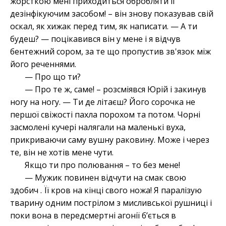
жорсткою мені приходиться обробляти її
дезінфікуючим засобом! – він знову показував свій
оскал, як хижак перед тим, як написати. — А ти
будеш? — поцікавився він у мене і я відчув
бентежний сором, за те що пропустив зв'язок між
його реченнями.
— Про що ти?
— Про те ж, саме! – розсміявся Юрій і закинув
ногу на ногу. — Ти де літаєш? Його сорочка не
першої свіжості пахла порохом та потом. Чорні
засмолені кучері налягали на маленькі вуха,
прикриваючи саму вушну раковину. Може і через
те, він не хотів мене чути.
Якщо ти про полювання – то без мене!
— Мужик повинен відчути на смак свою
здобич . Її кров на кінці свого ножа! Я паралізую
тварину одним пострілом з мисливської рушниці і
поки вона в передсмертні агонії б’ється в