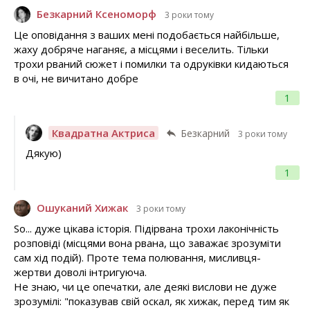
Безкарний Ксеноморф
3 роки тому
Це оповідання з ваших мені подобається найбільше,
жаху добряче наганяє, а місцями і веселить. Тільки
трохи рваний сюжет і помилки та одруківки кидаються
в очі, не вичитано добре
1
Квадратна Актриса
Безкарний
3 роки тому
Дякую)
1
Ошуканий Хижак
3 роки тому
So... дуже цікава історія. Підірвана трохи лаконічність
розповіді (місцями вона рвана, що заважає зрозуміти
сам хід подій). Проте тема полювання, мисливця-
жертви доволі інтригуюча.
Не знаю, чи це опечатки, але деякі вислови не дуже
зрозумілі: "показував свій оскал, як хижак, перед тим як