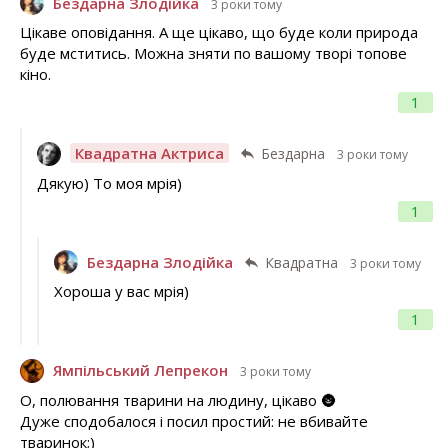
Бездарна Злодійка
3 роки тому
Цікаве оповідання. А ще цікаво, що буде коли природа
буде мститись. Можна зняти по вашому творі топове
кіно.
1
Квадратна Актриса
Бездарна
3 роки тому
Дякую) То моя мрія)
1
Бездарна Злодійка
Квадратна
3 роки тому
Хороша у вас мрія)
1
Ямпільський Лепрекон
3 роки тому
О, полювання тварини на людину, цікаво 🌚
Дуже сподобалося і посил простий: не вбивайте
тваринок;)