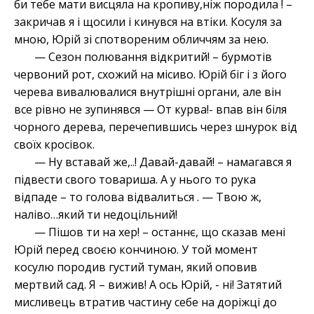
би тебе мати висцяла на кропиву,ніж породила ! –
закричав я і щосили і кинувся на втіки. Косуля за
мною, Юрій зі спотвореним обличчям за нею.
— Сезон полювання відкритий! – бурмотів
червоний рот, схожий на місиво. Юрій біг і з його
черева вивалювалися внутрішні органи, але він
все рівно не зупинявся — От курва!- впав він біля
чорного дерева, перечепившись через шнурок від
своїх кросівок.
— Ну вставай же,..! Давай-давай! – намагався я
підвести свого товариша. А у нього то рука
відпаде – то голова відвалиться . — Твою ж,
наліво…який ти недоцільний!
— Пішов ти на хер! – останнє, що сказав мені
Юрій перед своєю кончиною. У той момент
косулю породив густий туман, який оповив
мертвий сад. Я – вижив! А ось Юрій, - ні! Затятий
мисливець втратив частину себе на доріжці до