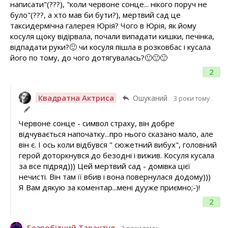
написати"(???), "коли червоне сонце... нікого поруч не
було"(???, а хто мав би бути?), мертвий сад це
таксидермічна галерея Юрія? Чого в Юрія, як йому
косуля щоку відірвала, почали випадати кишки, печінка,
відпадати руки?🙂 чи косуля пішла в розковбас і кусала
його по тому, до чого дотягувалась?🙂🙂🙂
2
Квадратна Актриса
Ошуканий
3 роки тому
Червоне сонце - символ страху, він добре
відчувається напочатку...про нього сказано мало, але
він є. І ось коли відбувся " сюжетний вибух", головний
герой доторкнувся до безодні і вижив. Косуля кусала
за все підряд))) Цей мертвий сад - домівка цієї
нечисті. Він там її вбив і вона повернулася додому)))
Я Вам дякую за коментар...мені дууже приємно;-)!
2
Безробітний Тарантул