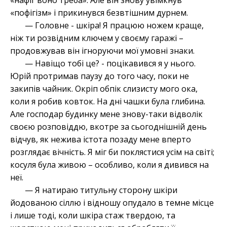
«нафіг воно треба». Але він знову увімкнув
«пофігізм» і прикинувся безвтішним дурнем.
— Головне - шкіра! Я працюю ножем краще,
ніж ти розвідним ключем у своєму гаражі –
продовжував він ігноруючи мої умовні знаки.
— Навіщо тобі це? - поцікавився я у нього.
Юрій протримав паузу до того часу, поки не
закипів чайник. Окріп обпік слизисту мого ока,
коли я робив ковток. На дні чашки була глибина.
Але господар будинку мене знову-таки відволік
своєю розповіддю, вкотре за сьогоднішній день
відчув, як нежива істота позаду мене вперто
розглядає вічність. Я міг би поклястися усім на світі;
косуля була живою – особливо, коли я дивився на
неї.
— Я натираю титульну сторону шкіри
йодованою сіллю і відношу опудало в темне місце
і лише тоді, коли шкіра стаж твердою, та