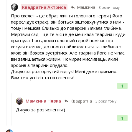
Квадратна Актриса
Мамкина
3 роки тому
Про скелет - це образ життя головного героя ( його
переслідує страх), він боїться зіштовхунутися з ним -
тому і мешкав близько до поверхні. Лякала глибина.
Мертвий сад - це те місце де мешкала тварина і куди
прагнула. І ось, коли головний герой помічає що
косуля оживає, до нього наближається та глибина з
якою він боявся зустрітися. Але тварина його не чіпає,
він залишається живим. Помирає мисливець, який
зробив з тварини опудало.
Дякую за розгорнутий відгук! Мені дуже приємно.
Вам теж успіхів та натхнення!
1
Мамкина Нявка
Квадратна
3 роки тому
Дякую за роз'яснення!)
1