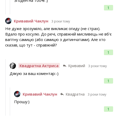
Згоден на 100% :)
1
Кривавий Чаклун
3 роки тому
Не дуже зрозуміло, але викликає огиду (не страх).
Вдало про косулю. До речі, справжній мисливець не вб'є
вагітну самицю (або самицю з дитинчатами). Але хто
сказав, що тут - справжній?
1
Квадратна Актриса
Кривавий
3 роки тому
Дякую за ваш коментар:-)
1
Кривавий Чаклун
Квадратна
3 роки тому
Прошу:)
1