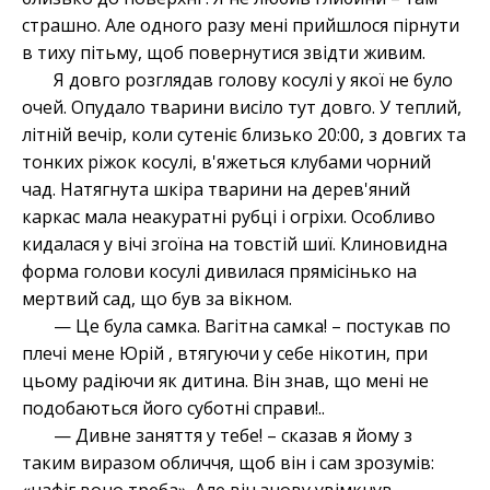
страшно. Але одного разу мені прийшлося пірнути
в тиху пітьму, щоб повернутися звідти живим.
Я довго розглядав голову косулі у якої не було
очей. Опудало тварини висіло тут довго. У теплий,
літній вечір, коли сутеніє близько 20:00, з довгих та
тонких ріжок косулі, в'яжеться клубами чорний
чад. Натягнута шкіра тварини на дерев'яний
каркас мала неакуратні рубці і огріхи. Особливо
кидалася у вічі згоїна на товстій шиї. Клиновидна
форма голови косулі дивилася прямісінько на
мертвий сад, що був за вікном.
— Це була самка. Вагітна самка! – постукав по
плечі мене Юрій , втягуючи у себе нікотин, при
цьому радіючи як дитина. Він знав, що мені не
подобаються його суботні справи!..
— Дивне заняття у тебе! – сказав я йому з
таким виразом обличчя, щоб він і сам зрозумів: