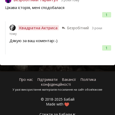
3 роки тому
Цікава історія, мені сподобалася
1
Квадратна Актриса
Безробітний
3 роки
тому
Дякую за ваш коментар:-)
1
Про нас
Підтримати
Вакансії
Політика
конфіденційності
У разі використання матеріалів посилання на сайт обов'язкове
© 2018-2025 Бабай
Made with
Стежте за Бабаєм в: