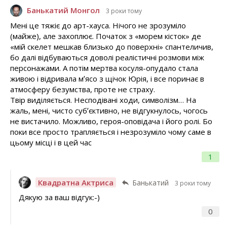
Банькатий Монгол
3 роки тому
Мені це тяжіє до арт-хауса. Нічого не зрозуміло
(майже), але захоплює. Початок з «морем кісток» де
«мій скелет мешкав близько до поверхні» спантеличив,
бо далі відбуваються доволі реалістичні розмови між
персонажами. А потім мертва косуля-опудало стала
живою і відривала мʼясо з щічок Юрія, і все поринає в
атмосферу безумства, проте не страху.
Твір виділяється. Несподівані ходи, символізм… На
жаль, мені, чисто субʼєктивно, не відгукнулось, чогось
не вистачило. Можливо, героя-оповідача і його ролі. Бо
поки все просто трапляється і незрозуміло чому саме в
цьому місці і в цей час
1
Квадратна Актриса
Банькатий
3 роки тому
Дякую за ваш відгук:-)
0