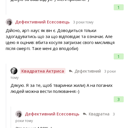
1
Дефективний Есесовець
3 роки тому
Дійсно, арт-хаус як він є. Доводиться тільки
здогадуватись що за що відповідає та означає. Але
ідею я оцінив: вбита косуля загризає свого мисливця
після смерті. Таке мені до вподоби)
1
Квадратна Актриса
Дефективний
3 роки
тому
Дякую. Я за те, щоб тваринки жили) А на поганих
людей можна вести полювання:-)
3
Дефективний Есесовець
Квадратна
3
роки тому