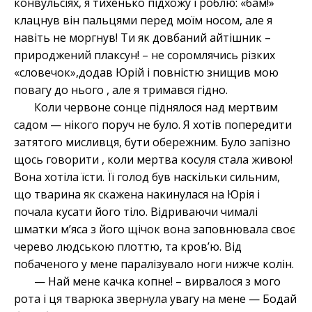
конвульсіях, я тихенько підхожу і роблю: «бам!»
клацнув він пальцями перед моїм носом, але я
навіть не моргнув! Ти як довбаний айтішник –
природжений плаксун! – не соромлячись різких
«словечок»,додав Юрій і повністю знищив мою
повагу до нього , але я тримався гідно.
Коли червоне сонце піднялося над мертвим
садом — нікого поруч не було. Я хотів попередити
затятого мисливця, бути обережним. Було запізно
щось говорити , коли мертва косуля стала живою!
Вона хотіла їсти. Її голод був наскільки сильним,
що тварина як скажена накинулася на Юрія і
почала кусати його тіло. Відриваючи чималі
шматки м’яса з його щічок вона заповнювала своє
черево людською плоттю, та кров’ю. Від
побаченого у мене паралізувало ноги нижче колін.
— Най мене качка копне! – вирвалося з мого
рота і ця тварюка звернула увагу на мене — Бодай