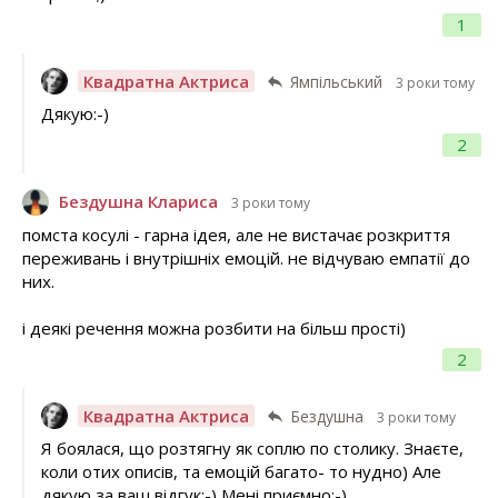
1
Квадратна Актриса
Ямпільський
3 роки тому
Дякую:-)
2
Бездушна Клариса
3 роки тому
помста косулі - гарна ідея, але не вистачає розкриття
переживань і внутрішніх емоцій. не відчуваю емпатії до
них.
і деякі речення можна розбити на більш прості)
2
Квадратна Актриса
Бездушна
3 роки тому
Я боялася, що розтягну як соплю по столику. Знаєте,
коли отих описів, та емоцій багато- то нудно) Але
дякую за ваш відгук:-) Мені приємно:-)