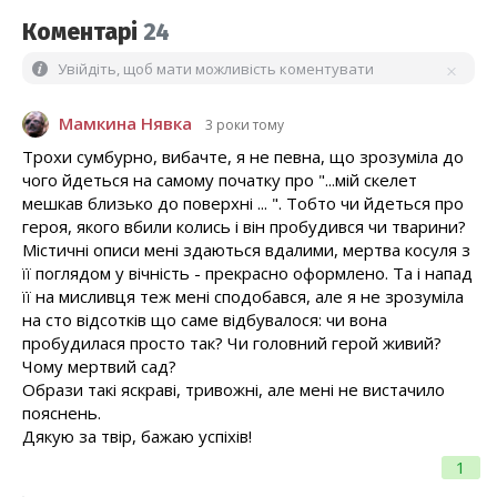
Коментарі
24
Увійдіть, щоб мати можливість коментувати
Мамкина Нявка
3 роки тому
Трохи сумбурно, вибачте, я не певна, що зрозуміла до
чого йдеться на самому початку про "...мій скелет
мешкав близько до поверхні ... ". Тобто чи йдеться про
героя, якого вбили колись і він пробудився чи тварини?
Містичні описи мені здаються вдалими, мертва косуля з
її поглядом у вічність - прекрасно оформлено. Та і напад
її на мисливця теж мені сподобався, але я не зрозуміла
на сто відсотків що саме відбувалося: чи вона
пробудилася просто так? Чи головний герой живий?
Чому мертвий сад?
Образи такі яскраві, тривожні, але мені не вистачило
пояснень.
Дякую за твір, бажаю успіхів!
1