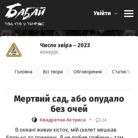
Увійти
Той, хто у темрявi
Число звіра ‒ 2023
конкурс
Головна
Всі твори
Обговорення
Статистика
Мертвий сад, або опудало
без очей
Квадратна Актриса
•
24
В океані живих кісток, мій скелет мешкав
близько до поверхні . Я не любив глибини – там