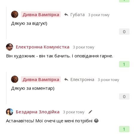
Дивна Вампірка
Губата
3 роки тому
Дякую за відгук!)
0
Електронна Комуністка
3 роки тому
Він художник - він так бачить. І оповідання гарне.
1
Дивна Вампірка
Електронна
3 роки тому
Дякую за коментар)
0
Бездарна Злодійка
3 роки тому
Астанавітєсь! Мої очечі ще мені потрібні 😂
1