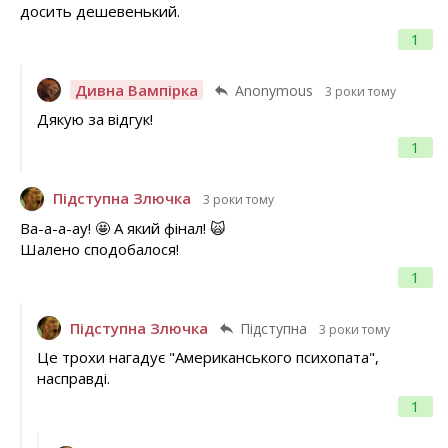
досить дешевенький.
1
Дивна Вампірка
Anonymous
3 роки тому
Дякую за відгук!
1
Підступна Злючка
3 роки тому
Ва-а-а-ау! 🤩 А який фінал! 🙀
Шалено сподобалося!
1
Підступна Злючка
Підступна
3 роки тому
Це трохи нагадує "Американського психопата",
насправді.
1