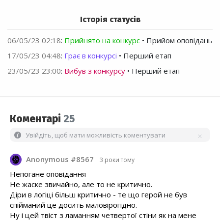
Історія статусів
06/05/23 02:18
:
Прийнято на конкурс
• Прийом оповідань
17/05/23 04:48
:
Грає в конкурсі
• Перший етап
23/05/23 23:00
:
Вибув з конкурсу
• Перший етап
Коментарі
25
Увійдіть, щоб мати можливість коментувати
Anonymous #8567
3 роки тому
Непогане оповідання
Не жаске звичайно, але то не критично.
Діри в логіці більш критично - те що герой не був
спійманий це досить маловірогідно.
Ну і цей твіст з ламанням четвертої стіни як на мене