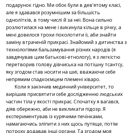
подарунок гідно. Ми обоє були в дев'ятому класі,
але я здавався розумнішим за більшість
однолітків, в тому числі й за неї. Вона сильно
розлютилася на мене і викинула кільце в річку, а
мені довелося трохи поколотити її, аби знайти
заміну втраченій прикрасі. Знайомий з дитинства з
технологіями бальзамування різних народів (я
завдячував цим батькові-етнологу), я з легкістю
перетворив голову дівчиська на потішну тсантсу,
яку згодом став носити на шиї, вважаючи себе
непрямим спадкоємцем племені хіваро.
Коли я закінчив медичний університет, то
вирішив присвятити себе дослідженню людських
частин тіла у якості прикрас. Спочатку я вагався,
діяв обережно, аби не викликати підозр. Я
експериментував із курячими печінками,
намагаючись зліпити з них щось путяще, потім
потроху додавав інші органи. Та згодом моя