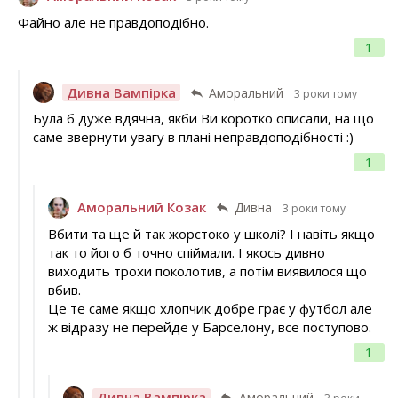
Файно але не правдоподібно.
1
Дивна Вампірка
Аморальний
3 роки тому
Була б дуже вдячна, якби Ви коротко описали, на що
саме звернути увагу в плані неправдоподібності :)
1
Аморальний Козак
Дивна
3 роки тому
Вбити та ще й так жорстоко у школі? І навіть якщо
так то його б точно спіймали. І якось дивно
виходить трохи поколотив, а потім виявилося що
вбив.
Це те саме якщо хлопчик добре грає у футбол але
ж відразу не перейде у Барселону, все поступово.
1
Дивна Вампірка
Аморальний