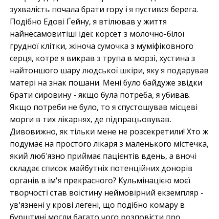
зухвалість почала брати гору і я пустився берега.
Подібно Едові Ґейну, я втілював у життя
найнесамовитіші ідеї: корсет з молочно-білої
грудної клітки, жіноча сумочка з муміфіковного
серця, котре я викрав з трупа в морзі, хустина з
найтоншого шару людської шкіри, яку я подарував
матері на знак пошани. Мені було байдуже звідки
брати сировину - якщо була потреба, я убивав.
Якщо потреби не було, то я спустошував місцеві
морги в тих лікарнях, де підпрацьовував.
Дивовижно, як тільки мене не розсекретили! Хто ж
подумає на простого лікаря з маленького містечка,
який люб'язно приймає пацієнтів вдень, а вночі
складає список майбутніх потенційних донорів
органів в ім'я прекрасного? Кульмінацією моєї
творчості став воістину неймовірний екземпляр -
ув'язнені у крові легені, що подібно комару в
бурштині могли багато чого розповісти про