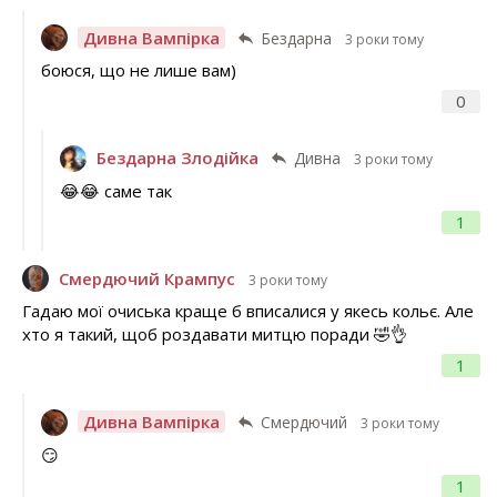
Дивна Вампірка
Бездарна
3 роки тому
боюся, що не лише вам)
0
Бездарна Злодійка
Дивна
3 роки тому
😂😂 саме так
1
Смердючий Крампус
3 роки тому
Гадаю мої очиська краще б вписалися у якесь кольє. Але
хто я такий, щоб роздавати митцю поради 🤣👌
1
Дивна Вампірка
Смердючий
3 роки тому
😏
1