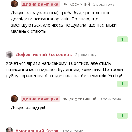
Дивна Вампірка
Космічний
3 роки тому
Дякую за зауваження) треба буде ретельніше
дослідити зсихання органів. Бо знаю, що
зменшуються, але якось не думала, що настільки
маленькі стають
1
Дефективний Есесовець
3 роки тому
Хочеться вірити написаному, і боятися, але стиль
написання мені видався буденним, комічним. Це трохи
руйнує враження. А от ідея класна, без сумнівів. Успіху!
1
Дивна Вампірка
Дефективний
3 роки тому
Дякую за відгук!
1
Аморальний Козак
3 роки тому