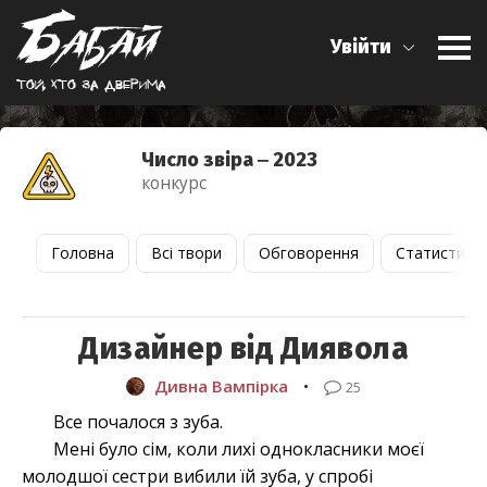
Увійти
Той, хто за дверима
Число звіра ‒ 2023
конкурс
Головна
Всі твори
Обговорення
Статистика
Дизайнер від Диявола
Дивна Вампірка
•
25
Все почалося з зуба.
Мені було сім, коли лихі однокласники моєї
молодшої сестри вибили їй зуба, у спробі