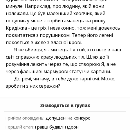
минуле. Наприклад, про людину, якій вони
належали. Це був маленький хлопчик, який
поцупив у мене з торби гаманець на ринку.
Крадіжка - це гріх і незаконно, тож мені довелось
поквитатися з порушником. Тепер його легені
покояться в желе з власної крові.
Я не вбивця, я - митець. І я той, хто несе в наш
світ справжню красу людських тіл. Шлях до її
розуміння лежить через те, що створюю Я, а не
через фальшиві мармурові статуї чи картини.
До речі, читачу, в тебе дуже гарні очі. Може,
зробити з них сережки?
Знаходиться в групах
Прийом оповідань
:
Допущені на конкурс
Перший етап
:
Гравці будівлі Гідеон