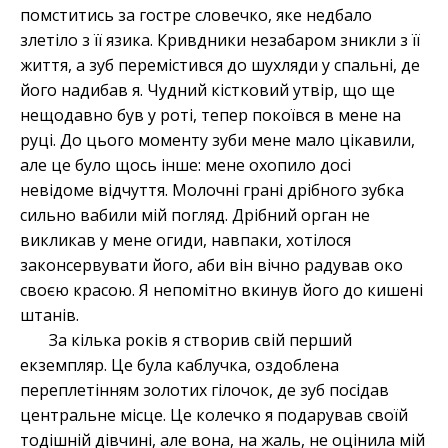
помститись за гостре словечко, яке недбало
злетіло з її язика. Кривдники незабаром зникли з її
життя, а зуб перемістився до шухляди у спальні, де
його надибав я. Чудний кістковий утвір, що ще
нещодавно був у роті, тепер покоївся в мене на
руці. До цього моменту зуби мене мало цікавили,
але це було щось інше: мене охопило досі
невідоме відчуття. Молочні грані дрібного зубка
сильно вабили мій погляд. Дрібний орган не
викликав у мене огиди, навпаки, хотілося
законсервувати його, аби він вічно радував око
своєю красою. Я непомітно вкинув його до кишені
штанів.
За кілька років я створив свій перший
екземпляр. Це була каблучка, оздоблена
переплетінням золотих гілочок, де зуб посідав
центральне місце. Це колечко я подарував своїй
тодішній дівчині, але вона, на жаль, не оцінила мій