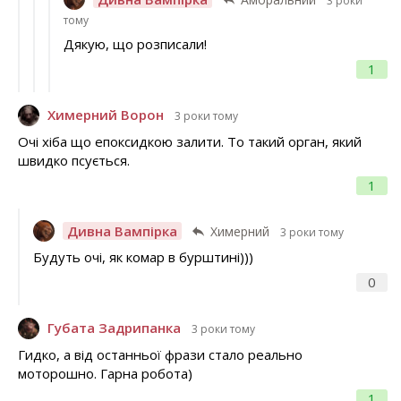
3 роки
тому
Дякую, що розписали!
1
Химерний Ворон
3 роки тому
Очі хіба що епоксидкою залити. То такий орган, який
швидко псується.
1
Дивна Вампірка
Химерний
3 роки тому
Будуть очі, як комар в бурштині)))
0
Губата Задрипанка
3 роки тому
Гидко, а від останньої фрази стало реально
моторошно. Гарна робота)
1