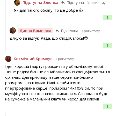
Підступна Злючка
Підступна
3 роки тому
Як для такого обсягу, то це добре 👍
1
Дивна Вампірка
Підступна
3 роки тому
Дякую за відгук! Рада, що сподобалось!😊
1
Космічний Крампус
3 роки тому
Ідея хороша і вартує розкриття у об'ємнішому творі.
Лише раджу більше ознайомитись із специфікою змін в
органах. Для прикладу, ваше серце приблизно
розміром з ваш кулак. Навіть якби взяти
гіпертрофоване серце, приміром 14х10х8 см, то при
муміфікуванні воно значно зсихається. Словом, то буде
не сумочка а маленький клатч чи чехол для ключів
1