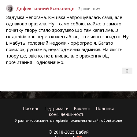
Дефективний Есесовець
3 роки тому
Задумка непогана. Кінцівка напрошувалась сама, але
однаково вразила. Ну і, само собою, майже з самого
початку твору стало зрозуміло що там капатиме. З
недоліків: кап через кожен абзац - це явно занадто. Ну
і, мабуть, головний недолік - орфографія. Багато
помилок, русизмів, неузгоджених відмінків. На якість
твору це, звісно, не впливає, але враження від
прочитання - однозначно.
0
Про нас
Підтримати
Вакансії
Політика
конфіденційності
У разі використання матеріалів посилання на сайт обов'язкове
© 2018-2025 Бабай