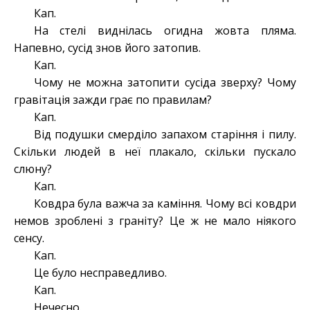
Кап.
На стелі виднілась огидна жовта пляма.
Напевно, сусід знов його затопив.
Кап.
Чому не можна затопити сусіда зверху? Чому
гравітація зажди грає по правилам?
Кап.
Від подушки смерділо запахом старіння і пилу.
Скільки людей в неї плакало, скільки пускало
слюну?
Кап.
Ковдра була важча за каміння. Чому всі ковдри
немов зроблені з граніту? Це ж не мало ніякого
сенсу.
Кап.
Це було несправедливо.
Кап.
Нечесно.