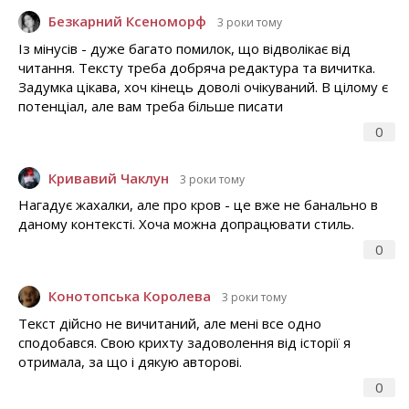
Безкарний Ксеноморф
3 роки тому
Із мінусів - дуже багато помилок, що відволікає від
читання. Тексту треба добряча редактура та вичитка.
Задумка цікава, хоч кінець доволі очікуваний. В цілому є
потенціал, але вам треба більше писати
0
Кривавий Чаклун
3 роки тому
Нагадує жахалки, але про кров - це вже не банально в
даному контексті. Хоча можна допрацювати стиль.
0
Конотопська Королева
3 роки тому
Текст дійсно не вичитаний, але мені все одно
сподобався. Свою крихту задоволення від історії я
отримала, за що і дякую авторові.
0