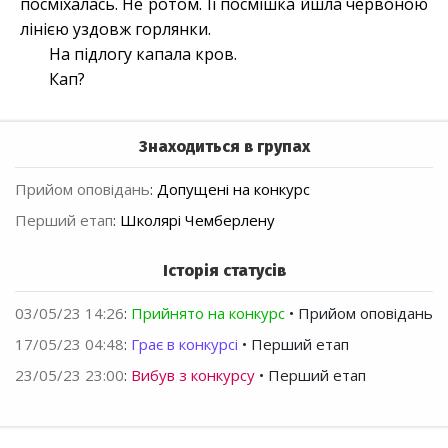
посміхалась. Не ротом. Її посмішка йшла червоною
лінією уздовж горлянки.
На підлогу капала кров.
Кап?
Знаходиться в групах
Прийом оповідань
:
Допущені на конкурс
Перший етап
:
Школярі Чемберлену
Історія статусів
03/05/23 14:26
:
Прийнято на конкурс
• Прийом оповідань
17/05/23 04:48
:
Грає в конкурсі
• Перший етап
23/05/23 23:00
:
Вибув з конкурсу
• Перший етап