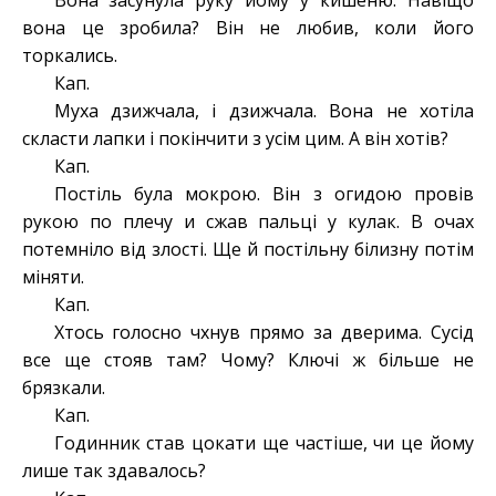
Вона засунула руку йому у кишеню. Навіщо
вона це зробила? Він не любив, коли його
торкались.
Кап.
Муха дзижчала, і дзижчала. Вона не хотіла
скласти лапки і покінчити з усім цим. А він хотів?
Кап.
Постіль була мокрою. Він з огидою провів
рукою по плечу и сжав пальці у кулак. В очах
потемніло від злості. Ще й постільну білизну потім
міняти.
Кап.
Хтось голосно чхнув прямо за дверима. Сусід
все ще стояв там? Чому? Ключі ж більше не
брязкали.
Кап.
Годинник став цокати ще частіше, чи це йому
лише так здавалось?