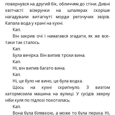
повернувся на другий бік, обличчям до стіни. Дивні
квітчасті візерунки на шпалерах скоріше
нагадували витагнуті морди регочучих звірів.
Капала вода у крані на кухні.
Кап.
Він закрив очі і намагався згадати, як же все-
таки так сталось.
Кап.
Була вечірка. Він випив трохи вина.
Кап.
Ні, він випив багато вина.
Кап.
Ні, це було не вино, це була водка.
Щось на кухні скрипнуло. З визгом
хатормозила машина на вулиці. У сусідів зверху
ніби куля по підлозі покотилась.
Кап.
Вона була білявкою, а може то була перука. Ні,