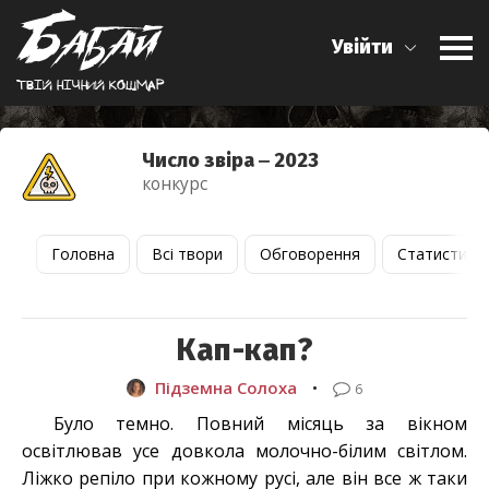
Увійти
Твiй нiчний кошмар
Число звіра ‒ 2023
конкурс
Головна
Всі твори
Обговорення
Статистика
Кап-кап?
Підземна Солоха
•
6
Було темно. Повний місяць за вікном
освітлював усе довкола молочно-білим світлом.
Ліжко репіло при кожному русі, але він все ж таки