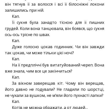
він тягнув її за волосся і всі її білосніжні локони
залишились при ній.
Кап.
Її сукня була занадто тісною для її пишних
грудей. Коли вона танцювала, він боявся, що сукня
ось-ось трісне по швах.
Кап.
Дуже голосно цокав годинник. Чи він завжди
так цокав, чи може тільки цієї ночі?
Кап.
На її предпліччі був витатуйований череп. Вона
вже знала, чим все це закінчиться?
Кап.
За вікном заверещав кіт. Чому він верещав,
його давно не годували? Не гладили по шорстці,
не чухали за вушком, не м’яли його пухнасті лапки?
Кап.
Котів не можна ображати, а от людей…