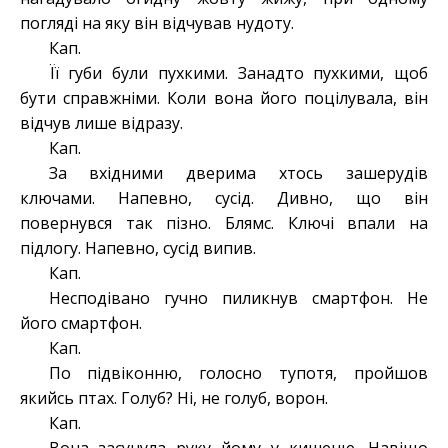
погляді на яку він відчував нудоту.
Кап.
Її губи були пухкими. Занадто пухкими, щоб
бути справжніми. Коли вона його поцілувала, він
відчув лише відразу.
Кап.
За вхідними дверима хтось зашерудів
ключами. Напевно, сусід. Дивно, що він
повернувся так пізно. Блямс. Ключі впали на
підлогу. Напевно, сусід випив.
Кап.
Несподівано гучно пиликнув смартфон. Не
його смартфон.
Кап.
По підвіконню, голосно тупотя, пройшов
якийсь птах. Голуб? Ні, не голуб, ворон.
Кап.