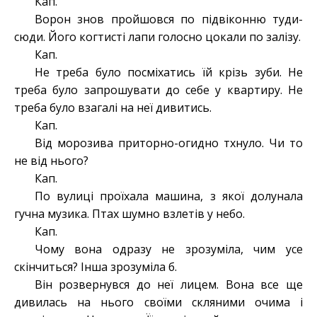
Кап.
Ворон знов пройшовся по підвіконню туди-
сюди. Його когтисті лапи голосно цокали по залізу.
Кап.
Не треба було посміхатись їй крізь зуби. Не
треба було запрошувати до себе у квартиру. Не
треба було взагалі на неї дивитись.
Кап.
Від морозива приторно-огидно тхнуло. Чи то
не від нього?
Кап.
По вулиці проїхала машина, з якої долунала
гучна музика. Птах шумно взлетів у небо.
Кап.
Чому вона одразу не зрозуміла, чим усе
скінчиться? Інша зрозуміла б.
Він розвернувся до неї лицем. Вона все ще
дивилась на нього своїми скляними очима і