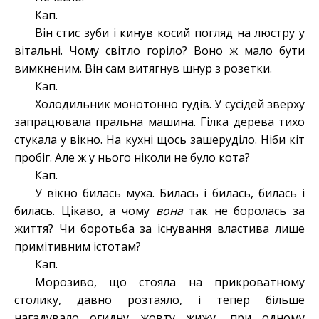
Кап.
Він стис зуби і кинув косий погляд на люстру у
вітальні. Чому світло горіло? Воно ж мало бути
вимкненим. Він сам витягнув шнур з розетки.
Кап.
Холодильник монотонно гудів. У сусідей зверху
запрацювала пральна машина. Гілка дерева тихо
стукала у вікно. На кухні щось зашеруділо. Ніби кіт
пробіг. Але ж у нього ніколи не було кота?
Кап.
У вікно билась муха. Билась і билась, билась і
билась. Цікаво, а чому
вона
так не боролась за
життя? Чи боротьба за існування властива лише
примітивним істотам?
Кап.
Морозиво, що стояла на прикроватному
столику, давно розтаяло, і тепер більше
нагадувало огидну жовту жижу, при одному