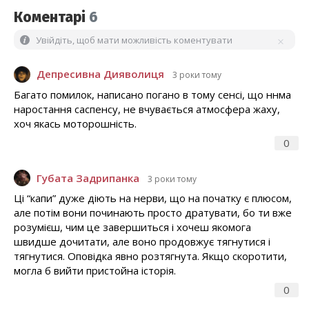
Коментарі
6
Увійдіть, щоб мати можливість коментувати
Депресивна Дияволиця
3 роки тому
Багато помилок, написано погано в тому сенсі, що ннма
наростання саспенсу, не вчувається атмосфера жаху,
хоч якась моторошність.
0
Губата Задрипанка
3 роки тому
Ці “капи” дуже діють на нерви, що на початку є плюсом,
але потім вони починають просто дратувати, бо ти вже
розумієш, чим це завершиться і хочеш якомога
швидше дочитати, але воно продовжує тягнутися і
тягнутися. Оповідка явно розтягнута. Якщо скоротити,
могла б вийти пристойна історія.
0