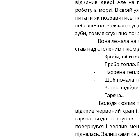
відчинив двері. Але на 
роботу в морзі. В своїй у
питати як позбавитись тіл
небезпечно. Залякані сус
зуби, тому я слухняно поч
Вона лежала на пі
став над оголеним тілом 
- Зроби, ніби во
- Треба тепло. Ба
- Нахрена тепл
- Щоб почала г
- Ванна підійде
- Гаряча…
Володя схопив тон
відкрив червоний кран і 
гаряча вода поступово
повернувся і ввалив мен
піднялась. Залишками свід