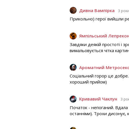
Дивна Вампірка
3 рок
Прикольно) герої вийшли ре
Ямпільський Лепреко
Завдяки деякій простоті і з
вимальовується чітка карти
Ароматний Метросек
Соціальний горор це добре. 
хороший прийом)
Кривавий Чаклун
3 ро
Початок - непоганий. Вдал
останніми). Трохи дисонує, 