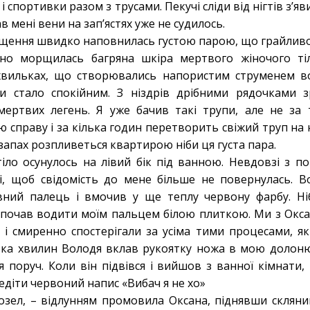
і спортивки разом з трусами. Пекучі сліди від нігтів з’яв
ав мені вени на зап’ястях уже не судилось.
ння швидко наповнилась густою парою, що грайливо 
но морщилась багряна шкіра мертвого жіночого ті
хвильках, що створювались напористим струменем в
и стало спокійним. З ніздрів дрібними рядочками з
 мертвих легень. Я уже бачив такі трупи, але не за 
справу і за кілька годин перетворить свіжий труп на н
запах розпливеться квартирою ніби ця густа пара.
о осунулось на лівий бік під ванною. Невдовзі з пор
і, щоб свідомість до мене більше не повернулась. 
вний палець і вмочив у ще теплу червону фарбу. Н
 почав водити моїм пальцем білою плиткою. Ми з Окса
і смиренно спостерігали за усіма тими процесами, я
лька хвилин Володя вклав рукоятку ножа в мою долоню
 поруч. Коли він підвівся і вийшов з ванної кімнати,
діти червоний напис «Вибач я не хо»
л, – відлунням промовила Оксана, піднявши скляни