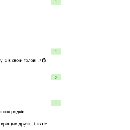
1
1
їх в своїй голові 🚬🗿
2
1
рших рядків.
кращих друзів, і то не