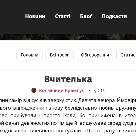
Новини
Статті
Блоґ
Подкасти
Головна
Всі твори
Обговорення
Статис
Вчителька
Космічний Крампус
•
13
й гамір від сусідів зверху стих. Дев’ята вечора. Ймові
вого відрядження і знову безпідставно побив дружину.
ово прибували і просто їхали, бо принижена вчите
цей фанат дев’яностих потім ще й вишукував серед сусіді
ідні двері впевнено постукали. «Цього разу швидко