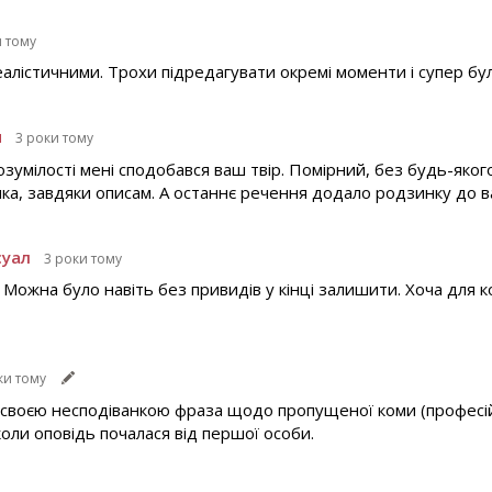
и тому
алістичними. Трохи підредагувати окремі моменти і супер бул
н
3 роки тому
розумілості мені сподобався ваш твір. Помірний, без будь-яког
нка, завдяки описам. А останнє речення додало родзинку до в
суал
3 роки тому
Можна було навіть без привидів у кінці залишити. Хоча для к
ки тому
а своєю несподіванкою фраза щодо пропущеної коми (професі
коли оповідь почалася від першої особи.