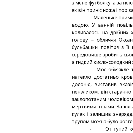
з мене футболку, а за нею 
як він приніс ножа і поріз
Маленьке приміще
водою. У ванній повіль
коливалось на дрібних 
голову – обличчя Оксан
бульбашки повітря з її
середовище зробить свою 
а гидкий кисло-солодкий 
Моє обм’якле тіл
натекло достатньо кров
долоню, виставив вказі
пензликом, він старанно
заклопотаним чоловіком 
мертвими тілами. За кі
кулак і залишив знаряддя
трупом можна було розгле
- От тупий козе