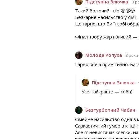
Підступна Злючка
3 р
Такий болючий твір 🥺🥺🥺
Безкарне насильство у сім'ї
Це гарно, що Ви її собі обра
Фінал твору жартівливий — 
Молода Ропуха
3 роки
Гарно, хоча примітивно. Баг
Підступна Злючка
Усе найкраще — собі))
Безтурботний Чабан
Сімейне насильство одна з 
Саркастичний гумор в кінці 
Але гг невистачає клепки, н
кожен зважиться допомогти