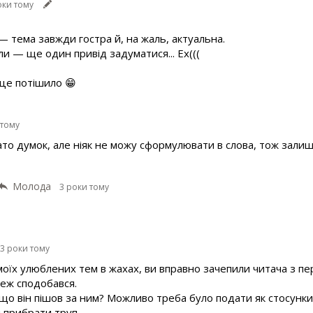
оки тому
 — тема завжди гостра й, на жаль, актуальна.
ли — ще один привід задуматися... Ех(((
це потішило 😁
 тому
ато думок, але ніяк не можу сформулювати в слова, тож залишу 
Молода
3 роки тому
3 роки тому
моїх улюблених тем в жахах, ви вправно зачепили читача з пе
теж сподобався.
ащо він пішов за ним? Можливо треба було подати як стосунки 
 прибрати труп.