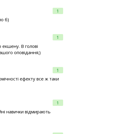
1
о б)
1
о екшену. В голові
ашого оповідання;)
1
омічності ефекту все ж таки
1
йні навички відмирають