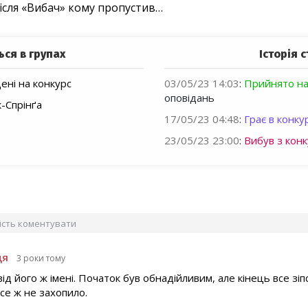
Після «Вибач» кому пропустив…
ься в групах
Історія с
ні на конкурс
03/05/23 14:03
:
Прийнято на
оповідань
-Спрінґа
17/05/23 04:48
:
Грає в конкур
23/05/23 23:00
:
Вибув з конк
вість коментувати
ця
3 роки тому
від його ж імені. Початок був обнадійливим, але кінець все зі
се ж не захопило.