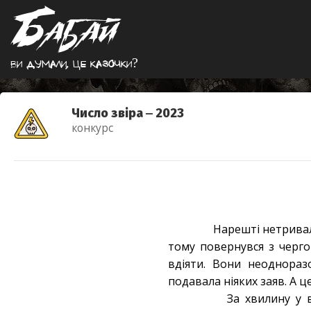
Ви думали, це казочки?
Число звіра ‒ 2023
конкурс
Нарешті нетривали
тому повернувся з черго
вдіяти. Вони неоднораз
подавала ніяких заяв. А 
За хвилину у вх