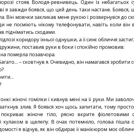
порозі стояв Володя-ревнивець. Один із небагатьох с
яві я завжди боявся, що цей день таки настане. Боявся, що
а. Він мовчки закликав мене рукою і розвернувся до схо
іди не посміють нікому телефонувати, навіть коли він
ав підніматись сходами.
длозі коридору їхньої однушки, а її синє обличчя застиг
дружини, поставив руки в боки і спокійно промовив:
на померла позавчора.
гато… – сковтнув я. Очевидно, він намагався зробити соб
о?
нити…
?
кі жіночі гомілки і кивнув мені на її руки. Ми заволоч
заткнув злив. Я боявся хоч щось запитати, тому просто
 покриває жіноче тіло, рясно вкрите фіолетовими 
і кулаком в щелепу. В очах потемніло, голова пішла о
омості я відчув, як він обдирає її манікюром моє обличч