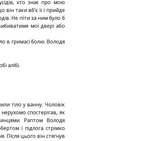
усідів, хто знає про мою
 він таки вб’є її і прийде
дів. Не піти за ним було б
 вибиватиме мої двері або
ло в гримасі болю. Володя
і алібі.
или тіло у ванну. Чоловік
 нерухомо спостерігав, як
синцями. Раптом Володя
бертом і підлога стрімко
я. Після цього він стягнув