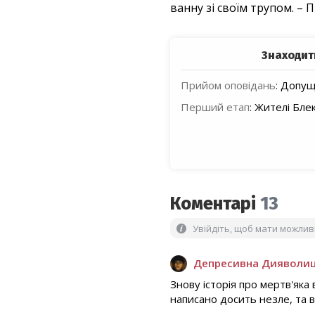
ванну зі своїм трупом. – 
Знаходит
Прийом оповідань
:
Допуще
Перший етап
:
Жителі Блек
Коментарі
13
Увійдіть, щоб мати можли
Депресивна Дияволи
Знову історія про мертв'яка 
написано досить незле, та в