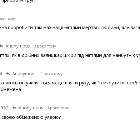
оки тому
на проробити такі махінації нігтями мертвої людини, але заг
Anonymous
3 роки тому
ігтях, як в дрібних залишках шкіри під нігтями для майбутніх
4
Anonymous
3 роки тому
о якось не уявляється як це взяти руку, як її викрутити, що
 обмежена
1932
Anonymous
3 роки тому
зі своєю обмеженою уявою?