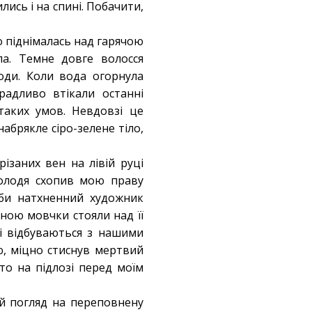
ились і на спині. Побачити,
піднімалась над гарячою
ла. Темне довге волосся
оди. Коли вода огорнула
радливо втікали останні
таких умов. Невдовзі це
абрякле сіро-зелене тіло,
ізаних вен на лівій руці
Володя схопив мою праву
іби натхненний художник
ною мовчки стояли над її
кі відбуваються з нашими
, міцно стиснув мертвий
 то на підлозі перед моїм
й погляд на переповнену