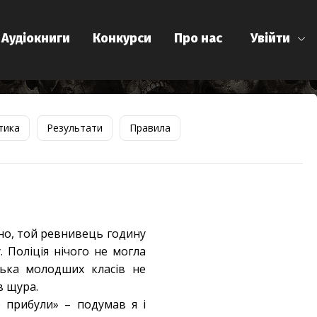
Аудіокниги
Конкурси
Про нас
Увійти
тика
Результати
Правила
рно, той ревнивець годину
 Поліція нічого не могла
лька молодших класів не
в щура.
 прибули» – подумав я і