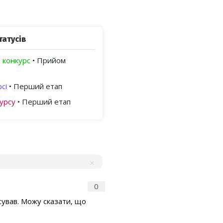
татусів
 конкурс
• Прийом
сі
• Перший етап
урсу
• Перший етап
0
псував. Можу сказати, що