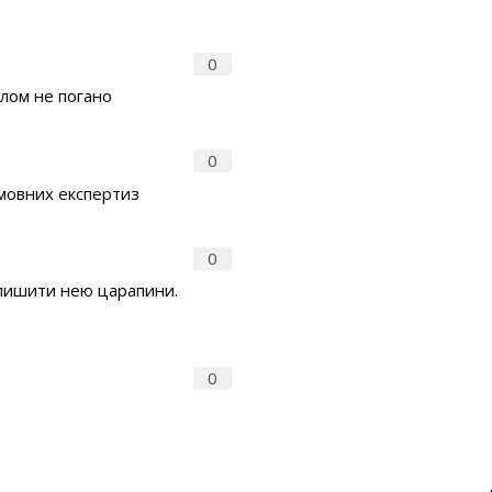
0
алом не погано
0
 умовних експертиз
0
б лишити нею царапини.
0