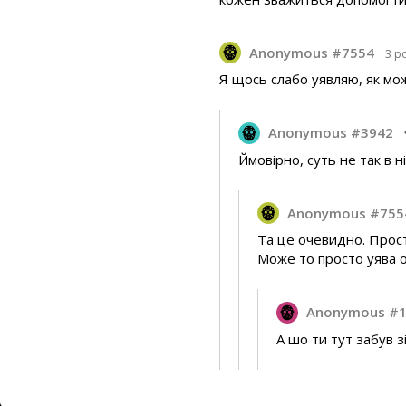
Anonymous #7554
3 р
Я щось слабо уявляю, як мож
Anonymous #3942
Ймовірно, суть не так в н
Anonymous #755
Та це очевидно. Прост
Може то просто уява
Anonymous #
А шо ти тут забув 