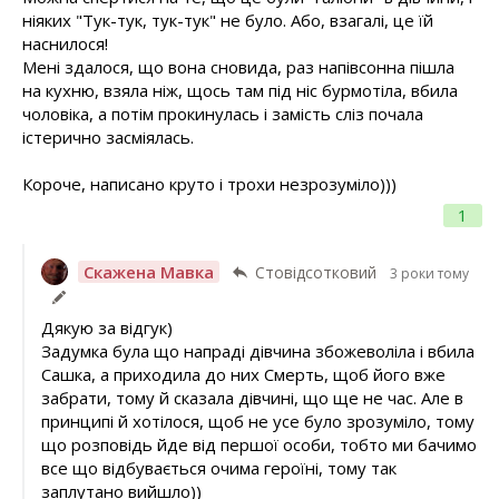
ніяких "Тук-тук, тук-тук" не було. Або, взагалі, це їй
наснилося!
Мені здалося, що вона сновида, раз напівсонна пішла
на кухню, взяла ніж, щось там під ніс бурмотіла, вбила
чоловіка, а потім прокинулась і замість сліз почала
істерично засміялась.
Короче, написано круто і трохи незрозуміло)))
1
Скажена Мавка
Стовідсотковий
3 роки тому
Дякую за відгук)
Задумка була що напраді дівчина збожеволіла і вбила
Сашка, а приходила до них Смерть, щоб його вже
забрати, тому й сказала дівчині, що ще не час. Але в
принципі й хотілося, щоб не усе було зрозуміло, тому
що розповідь йде від першої особи, тобто ми бачимо
все що відбувається очима героїні, тому так
заплутано вийшло))