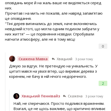
оповідань море й на жаль ваше не виділяється серед
них.
Прочитав і на мить не пожалів, але навряд запам'ятаю
це оповідання.
"Тіні дерев вигинались до землі, наче вклоняючись
невідомій істоті, що могла одним подихом забрати у
них життя" — це порівняння нізвідки. Спробували
нагнати атмосферу, але не в тому місці
0
Скажена Мавка
Хвацький
3 роки тому
Дякую за відгук. Не претендую на унікальність. У
цитаті мався на увазі вітер, що вириває дерева з
коренем, не бачу в ній нічого недоречного.
2
Хвацький Пеннівайз
Скажена
3 роки тому
Най, не сперечаюся. Просто поділився враженням.
Взагалі, це не щось важливе, що критично впливає