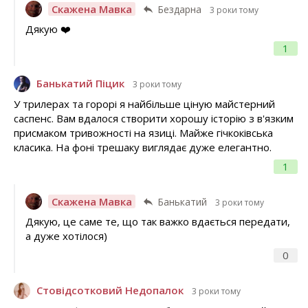
Скажена Мавка
Бездарна
3 роки тому
Дякую ❤️
1
Банькатий Піцик
3 роки тому
У трилерах та горорі я найбільше ціную майстерний
саспенс. Вам вдалося створити хорошу історію з в'язким
присмаком тривожності на язиці. Майже гічкоківська
класика. На фоні трешаку виглядає дуже елегантно.
1
Скажена Мавка
Банькатий
3 роки тому
Дякую, це саме те, що так важко вдається передати,
а дуже хотілося)
0
Стовідсотковий Недопалок
3 роки тому