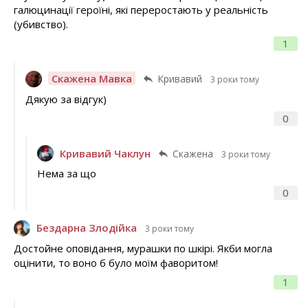
галюцинації героїні, які переростають у реальність
(убивство).
1
Скажена Мавка
Кривавий
3 роки тому
Дякую за відгук)
0
Кривавий Чаклун
Скажена
3 роки тому
Нема за що
0
Бездарна Злодійка
3 роки тому
Достойне оповідання, мурашки по шкірі. Якби могла
оцінити, то воно б було моїм фаворитом!
1