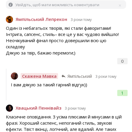
Увійдіть, щоб мати можливість коментувати
Ямпільський Лепрекон
3 роки тому
Один із небагатьох творів, які стали фаворитами!
Інтрига, сапсенс, стиль– все це у вас чудово вийшло!
Неочікуваний фінал просто довершили всю цю
складову
Дякую за твір, бажаю перемоги;)
0
Скажена Мавка
Ямпільський
3 роки тому
І вам дякую за такий гарний відгук))
1
Хвацький Пеннівайз
3 роки тому
Класичне оповідання. З усіма плюсами й мінусами в цій
фразі. Хороший саспенс, непоганий стиль, звукові
ефекти. Твіст вкінці, логічний, але вдалий. Але таких