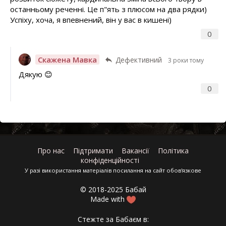
останньому реченні. Це п"ять з плюсом на два рядки)
Успіху, хоча, я впевнений, він у вас в кишені)
0
Скажена Мавка
Дефективний
3 роки тому
Дякую 😊
0
Про нас
Підтримати
Вакансії
Політика
конфіденційності
У разі використання матеріалів посилання на сайт обов'язкове
© 2018-2025 Бабай
Made with
Стежте за Бабаєм в: