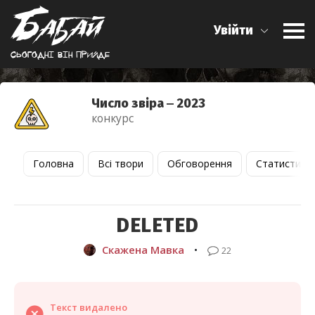
Увійти
Сьогоднi вiн прийде
Число звіра ‒ 2023
конкурс
Головна
Всі твори
Обговорення
Статистика
DELETED
Скажена Мавка
•
22
Текст видалено