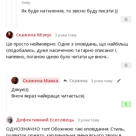
тому
Як буде натхнення, то звісно буду писати ))
0
Скажена Мізері
3 роки тому
Це просто неймовірно. Одне з оповідань, що найбільш
сподобались, дуже насиченою та гарно описано! І,
напевно, поганою ідеєю було читати це вночі...
0
Скажена Мавка
Скажена
3 роки тому
Дякую))
Вночі якраз найкраще читається)
1
Дефективний Есесовець
3 роки тому
ОДНОЗНАЧНО топ! Обожнюю такі оповідання. Стиль,
розвиток сюжету, кардинальна зміна всього твору в