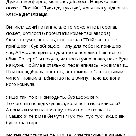
Дуже атмосферно, мені сподобалось. Напружений
сюжет. Постійні "Тук-тук, тук-тук", мовчанка у відповідь.
Класна деталізація.
Виникли деякі питання, але то може я не второпав
сюжет, хотілося б прочитати коментарі автора)
Як я зрозумів, постать, що сказала "Твій час ще не
прийшов" і був вбивцею. Типу для тебе не прийшов
час, АЛЕ.... але пришов для твого чоловіка. І він його і
вбив. Бо героїня почула, як щось гучно впало, поки була
на кухні. Побігла в спальню, перечепилась, ніж вилетів...
Цей ніж підібрала постать, встромила в Сашка і таким
чином "повісила" вбивство на дівчину. Наче це вона
його кокнула.
Якщо так, то він, виходить, був ще живим.
То чого він не відгукувався, коли вона його кликала?
А вона кликала на початку, поки ще не взяла ніж.
І Сашко ж теж мав би чути "Тук-тук, тук-тук", якщо він
був в квартирі.
Можна спертися на те, що це були "галюни" в дівчини, і