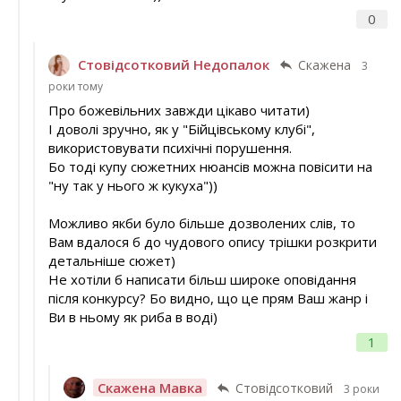
0
Стовідсотковий Недопалок
Скажена
3
роки тому
Про божевільних завжди цікаво читати)
І доволі зручно, як у "Бійцівському клубі",
використовувати психічні порушення.
Бо тоді купу сюжетних нюансів можна повісити на
"ну так у нього ж кукуха"))
Можливо якби було більше дозволених слів, то
Вам вдалося б до чудового опису трішки розкрити
детальніше сюжет)
Не хотіли б написати більш широке оповідання
після конкурсу? Бо видно, що це прям Ваш жанр і
Ви в ньому як риба в воді)
1
Скажена Мавка
Стовідсотковий
3 роки