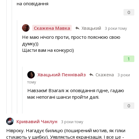
на оповідання
0
Скажена Мавка
Хвацький
3 роки тому
Не маю нічого проти, просто пояснюю свою
думку))
Щасти вам на конкурсі)
1
Хвацький Пеннівайз
Скажена
3 роки
тому
Навзаєм! Взагалі ж оповідання гідне, гадаю
має непогані шанси пройти далі.
0
Кривавий Чаклун
3 роки тому
Нівроку. Нагадує билицю (поширений мотив, як гілки
стукають у шибку). Уявляється екранізація. І все це -