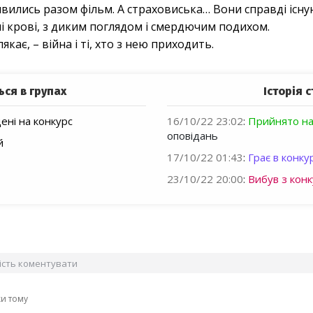
ились разом фільм. А страховиська… Вони справді існую
і крові, з диким поглядом і смердючим подихом.
лякає, – війна і ті, хто з нею приходить.
ься в групах
Історія с
ні на конкурс
16/10/22 23:02
:
Прийнято на
оповідань
й
17/10/22 01:43
:
Грає в конкур
23/10/22 20:00
:
Вибув з конк
вість коментувати
ки тому