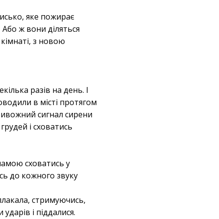
исько, яке пожирає
 Або ж вони діляться
кімнаті, з новою
кілька разів на день. І
роводили в місті протягом
 тривожний сигнал сирени
 грудей і сховатись
 мамою сховатись у
ись до кожного звуку
 плакала, стримуючись,
ударів і піддалися.