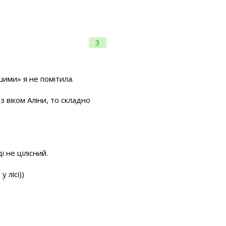
3
ншими» я не помітила.
з віком Аліни, то складно
 не цілісний.
 лісі))