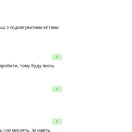
льці з подовгуватими кігтями
1
 зробити, тому буду якось
1
1
 і не мислять. Їм навіть