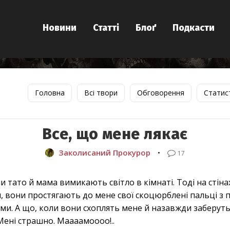
Новини
Статті
Блоґ
Подкасти
Головна
Всі твори
Обговорення
Статис
Все, що мене лякає
Заколисаний Прокурор
•
17
и тато й мама вимикають світло в кімнаті. Тоді на стіна
ся, вони простягають до мене свої скоцюрблені пальці з
ми. А що, коли вони схоплять мене й назавжди заберуть
! Мені страшно. Маааамоооо!..