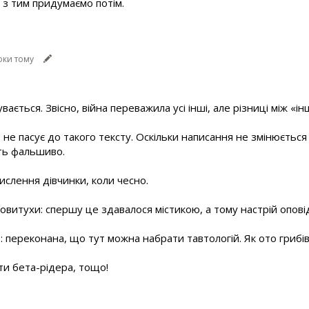
ь з тим придумаємо потім.
оки тому
увається. Звісно, війна переважила усі інші, але різниці між «і
 не пасує до такого тексту. Оскільки написання не змінюється 
ть фальшиво.
ислення дівчинки, коли чесно.
витухи: спершу це здавалося містикою, а тому настрій оповіді
 переконана, що тут можна набрати тавтологій. Як ото грибів у
и бета-рідера, тощо!