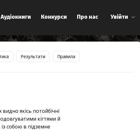
Аудіокниги
Конкурси
Про нас
Увійти
тика
Результати
Правила
х видно якісь потойбічні
 подовгуватими кігтями й
 із собою в підземне