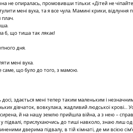
на не опиралась, промовивши тільки: «Дітей не чіпайт
улити мені вуха, та я все чула. Мамині крики, відлуння п
 плач.
иша.
а б, що тиша так лякає!
упного дня.
ляти мені вуха.
е саме, що було до того, з мамою.
ь досі, здається мені тепер таким маленьким і незначним.
еньких дівчаток, вовкулака, жадливий людської крові… У
сирена, й на нашу землю прийшла війна, а з нею – спра
, у підвалі, прислухаючись до тиші навколо, знаю лиш одн
неними дверима підвалу, в тій кімнаті, де ми всією сім