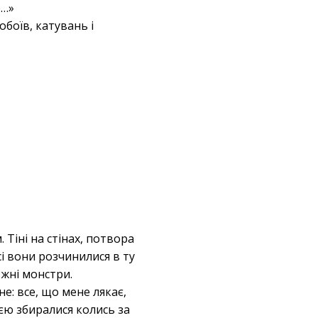
е…»
обоїв, катувань і
 Тіні на стінах, потвора
сі вони розчинилися в ту
вжні монстри.
е: все, що мене лякає,
’єю збиралися колись за