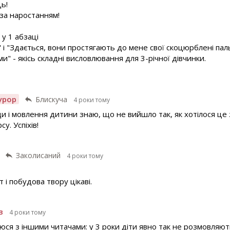
ь!
 за наростанням!
у 1 абзаці
ні" і "Здається, вони простягають до мене свої скоцюрблені па
и" - якісь складні висловлювання для 3-річної дівчинки.
урор
Блискуча
4 роки тому
и і мовлення дитини знаю, що не вийшло так, як хотілося це
у. Успіхів!
Заколисаний
4 роки тому
 і побудова твору цікаві.
в
4 роки тому
юся з іншими читачами: у 3 роки діти явно так не розмовляють