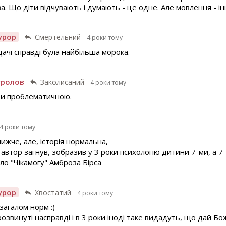
а. Що діти відчувають і думають - це одне. Але мовлення - ін
урор
Смертельний
4 роки тому
ачі справді була найбільша морока.
уролов
Заколисаний
4 роки тому
ти проблематичною.
4 роки тому
ижче, але, історія нормальна,
втор загнув, зобразив у 3 роки психологію дитини 7-ми, а 7-м
ало "Чікамогу" Амброза Бірса
урор
Хвостатий
4 роки тому
загалом норм :)
розвинуті насправді і в 3 роки іноді таке видадуть, що дай Бо