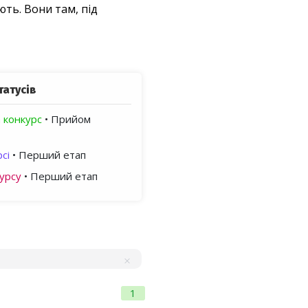
ть. Вони там, під
татусів
 конкурс
• Прийом
сі
• Перший етап
урсу
• Перший етап
1