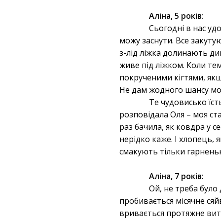
Аліна, 5 років:
Сьогодні в нас удо
можу заснути. Все закутую
з-лід ліжка долинають див
живе під ліжком. Коли те
покрученими кігтями, якщ
Не дам жодного шансу мо
Те чудовисько їсть
розповідала Оля – моя ст
раз бачила, як ковдра у с
нерідко каже. І хлопець,
смакують тільки гарненькі
Аліна, 7 років:
Ой, не треба було
пробивається місячне сяйв
вривається протяжне виття