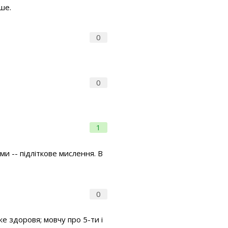
ше.
0
0
1
и -- підліткове мислення. В
0
же здоровя; мовчу про 5-ти і