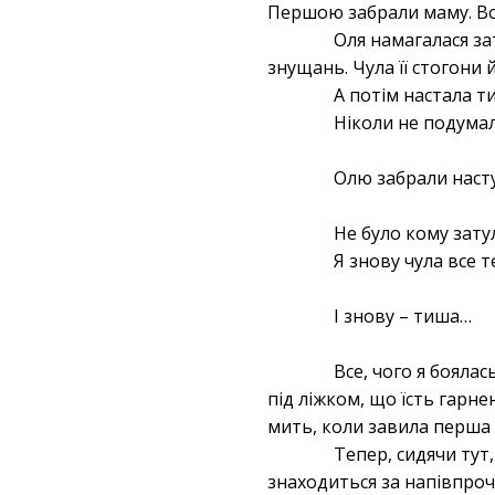
Першою забрали маму. Во
Оля намагалася зат
знущань. Чула її стогони й
А потім настала т
Ніколи не подумал
Олю забрали наст
Не було кому зату
Я знову чула все т
І знову – тиша…
Все, чого я боялас
під ліжком, що їсть гарн
мить, коли завила перша 
Тепер, сидячи тут
знаходиться за напівпрочи