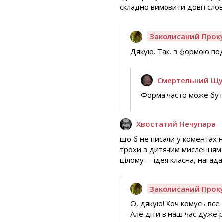
складно вимовити довгі слов
Заколисаний Прок
Дякую. Так, з формою под
Смертельний Щ
Форма часто може бу
Хвостатий Нечупара
що б не писали у коментах н
трохи з дитячим мисленням а
цілому -- ідея класна, нагад
Заколисаний Прок
О, дякую! Хоч комусь все 
Але діти в наш час дуже 