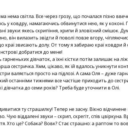
ма нема світла. Все через грозу, що почалася пізно ввечер
сь у ковдру, намагаючись обвинутися нею, як у коконі. 
ні звуки: якесь скрипіння, хрипи й зловісний смішок. Д
мно, він вилазить звідти й поволі повзе вгору, чіпляючи
о краї звисають долу. От тому я забираю краї ковдри й
нстрові добратися до мене!
 гарненьких дівчаток, а їхні кістки потім залишає на лі
арша сестричка. Хмм, цікаво, як їй вдалось уникнути кон
естри валяється просто на підлозі. А сама Оля – дуже гар
 який останніми тижнями все частіше приходить до сест
 дівчатка до семи років? Треба буде уточнити в Олі.
 дивитися ту страшилку! Тепер не засну. Вікно відчинене 
о. Чую віддалені звуки – скрип, скрегіт, спів цвіркуна. В
. Хто це? Собака? Вовк? Стає страшно: а раптом то вовк