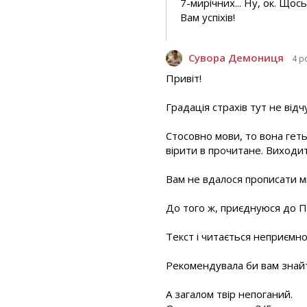
7-мирічних... Ну, ок. Щос
Вам успіхів!
Сувора Демониця
4 р
Привіт!
Градація страхів тут не відч
Стосовно мови, то вона геть
вірити в прочитане. Виходи
Вам не вдалося прописати м
До того ж, приєднуюся до По
Текст і читається неприємно:
Рекомендувала би вам знайт
А загалом твір непоганий.