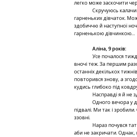
легко може заскочити чер
Скручуюсь калачик
гарненьких дівчаток. Може
здобиччю й наступної ноч
гарненькою дівчинкою…
Аліна, 9 років:
Усе почалося тижд
вночі теж. За першим разо
останніх декількох тижнів
повторився знову, а згодо
кудись глибоко під ковдру
Насправді я й не 
Одного вечора у д
підвалі. Ми так і зробили
ззовні.
Нараз почувся тат
аби не закричати. Однак,