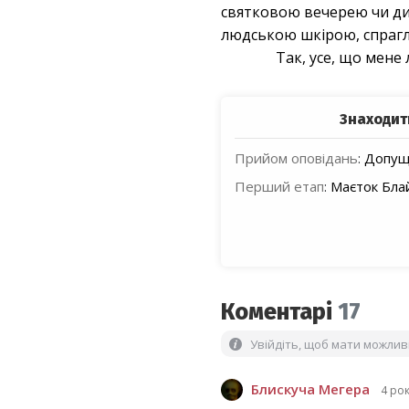
святковою вечерею чи див
людською шкірою, спрагл
Так, усе, що мене 
Знаходит
Прийом оповідань
:
Допуще
Перший етап
:
Маєток Бла
Коментарі
17
Увійдіть, щоб мати можли
Блискуча Мегера
4 ро