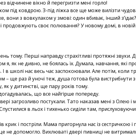
ез відчинене вікно й перегризти мені горло!
ом під ковдрою. З-під ліжка все ще може вилізти чудов
, вони з вовкулаком у змові: один вбиває, інший з’їдає?
і продовжують своє полювання? У новому домі, в новій 
ень тому. Перші направду страхітливі протяжні звуки. Де
м я, як не дивно, не боялась їх. Думала, навчання, які п
. І в школі нас весь час заспокоювали. Але потім, коли
м – ще раз й уночі теж, душа готова була вистрибнути з
, як у дитинстві, ще пару років тому.
здогадувалась, що все найгірше попереду.
вері загрозливо постукали. Тато наказав мені з Олею і
. Спустилися в льох і тихенько сиділи там, прислуховуюч
ів крик і постріли. Мама пригорнула нас із сестричкою і
 це не допомогло. Вихлюваті двері пивниці не витримали 