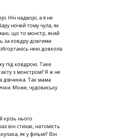
і. Ніч надворі, а я не
Пару ночей тому чула, як
умаю, що то монстр, який
сь за ковдру довгими
 обгортаюсь нею довкола.
жку під ковдрою. Таке
такту з монстром? Я ж не
на дівчинка. Так мама
рички. Може, чудовиську
й крізь нього
раз він стихає, натомість
улака, як у фільмі? Він