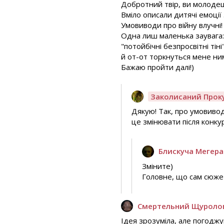
Добротний твір, ви молодец
Вміло описали дитячі емоції
Умовиводи про війну влучні!
Одна лиш маленька заувага: 
"потойбічні безпросвітні ті
й от-от торкнуться мене ним
Бажаю пройти далі!)
Заколисаний Прок
Дякую! Так, про умовивод
це змінювати після конкурс
Блискуча Мегера
Зміните)
Головне, що сам сюжет
Смертельний Щуроло
Ідея зрозуміла, але погоджу