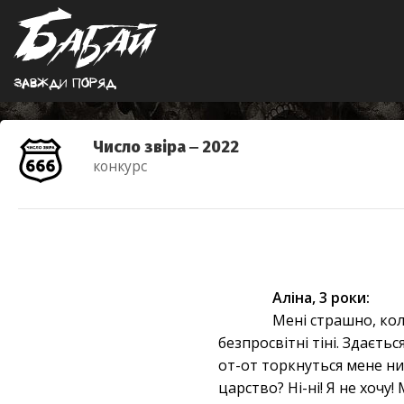
Завжди поряд
Число звіра ‒ 2022
конкурс
Аліна, 3 роки:
Мені страшно, кол
безпросвітні тіні. Здаєть
от-от торкнуться мене ни
царство? Ні-ні! Я не хочу