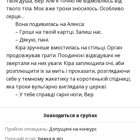
твоя душа, Вер. Але я точно не відмовлюсь від
твого тіла. Моє вже трохи зносилось. Особливо
серце…
Вона подивилась на Алекса:
– Гроші на твоїй картці. Залиш нас.
– Дякую, пані.
Кіра зручніше вмостилась на стільці. Орган
продовжував грати. Поодинокі відвідувачі не
звертали на них уваги. Кіра заплющила очі, аби
розплющити їх за мить і проказати, розглядаючи
себе у темному жакетику та коротенькій спідниці,
яка трохи вульгарно виглядала у церкві:
– У тебе справді гарні ноги, Вер.
Знаходиться в групах
Прийом оповідань
:
Допущені на конкурс
Перший етап
:
Хижка в лісі