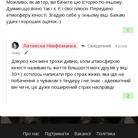
Можливо, як автор, ви бачите цю історію по-іншому.
Думаю,що воно так і є. Є і свої плюси. Передано
атмосферу юності. Згадую себе у їхньому віці. Бажаю
удачі і хороших оцінок:-)
1
Латексна Німфоманка
Священний
4 роки
тому
Дякую:) хоч мені трохи дивно, коли атмосферою
юності називають життя більшості моїх друзів у віці
30+:) хотілось написати про страх жінки, яка іде на
побачення з чуваком з тіндеру і не знає - адекватний
він чи ні, це дуже поширений страх насправді
2
Про нас
Підтримати
Вакансії
Політика