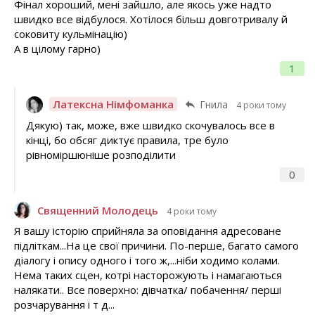
Фінал хороший, мені зайшло, але якось уже надто
швидко все відбулося. Хотілося більш довготривалу й
соковиту кульмінацію)
А в цілому гарно)
1
Латексна Німфоманка
Гнила
4 роки тому
Дякую) так, може, вже швидко скочувалось все в
кінці, бо обсяг диктує правила, тре було
рівноміршюніше розподілити
0
Священний Молодець
4 роки тому
Я вашу історію сприйняла за оповідання адресоване
підліткам...На це свої причини. По-перше, багато самого
діалогу і опису одного і того ж,...ніби ходимо колами.
Нема таких сцен, котрі насторожують і намагаються
налякати.. Все поверхно: дівчатка/ побачення/ перші
розчарування і т д...