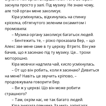
заснула просто у залі. Під музику. Не знаю чому,
але той орган мене заколисує.
Кіра усміхнулась, відкинулась на спинку
кріселка, обтягнутого зеленим оксамитом і
промовила:
– Музика органу заколисує багатьох людей.
– Бентежить те, – різко проказала Вер, – що
Алекс зве мене саме в ту церкву. Втретє. Він уже
бачив, що я засинаю під ту музику. Це… трохи
моторошно.
Кіра мовчки надпила чай, кисло усміхнулась.
– От що він робить, коли я засинаю? Дивиться
на мене? Навіть це звучить кріпово, –
продовжувала говорити Вер.
– Ви ж у церкві. Що він може робити
страшного?
– Там, окрім нас, не так багато людей.
Кіра знизала плечима. За мить запитала: