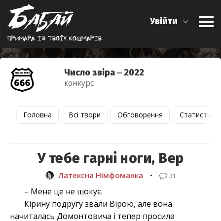
Увійти
Примара iз твоїх кошмарiв
Число звіра ‒ 2022
конкурс
Головна
Всі твори
Обговорення
Статистика
У тебе гарні ноги, Вер
Латексна Німфоманка
•
31
– Мене це не шокує.
Кірину подругу звали Вірою, але вона
начиталась Домонтовича і тепер просила