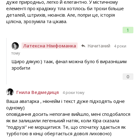
дуже природньо, легко й елегантно. У містичному
елементі про крадіжку тіла хотілось би трохи більше
деталей, штрихів, нюансів. Але, попри це, історія
цілісна, зрозуміла та цікава.
1
Латексна Німфоманка
Начитаний
4 роки
тому
Щиро дякую:) таак, фінал можна було б виразнішим
зробити
0
Гнила Ведмедиця
4 роки тому
Ваша аватарка , нікнейм і текст дуже підходять одне
одному)
оповідання досить непогане вийшло, мені сподобалося
як ви залишили легенький натяк, коли Кіра сказала
"подрузі" не морщитися. Те, що спочатку здається як
турботою в кінці обертається доволі лиховсно)