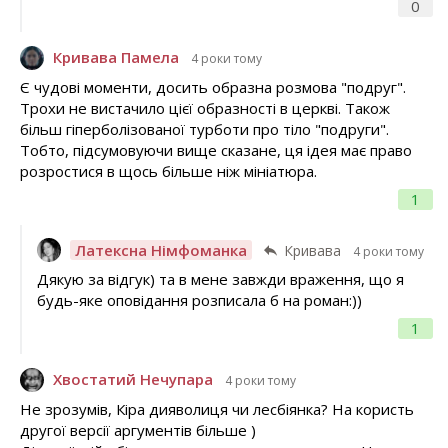
0
Кривава Памела
4 роки тому
Є чудові моменти, досить образна розмова "подруг".
Трохи не вистачило цієї образності в церкві. Також
більш гіперболізованої турботи про тіло "подруги".
Тобто, підсумовуючи вище сказане, ця ідея має право
розростися в щось більше ніж мініатюра.
1
Латексна Німфоманка
Кривава
4 роки тому
Дякую за відгук) та в мене завжди враження, що я
будь-яке оповідання розписала б на роман:))
1
Хвостатий Нечупара
4 роки тому
Не зрозумів, Кіра дияволиця чи лесбіянка? На користь
другої версії аргументів більше )