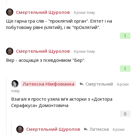
Смертельний Щуролов
4 роки тому
Ще гарна гра слів - "проклятий орган". Епітет і на
побутовому рівні (клятий), і як "прОклятий".
1
Смертельний Щуролов
4 роки тому
Вер - асоціація з псевдонімом "Бер".
1
Латексна Німфоманка
Смертельний
4 роки
тому
Взагалі я просто узяла ім‘я акторки з «Доктора
Серафікуса» Домонтовича
0
Смертельний Щуролов
Латексна
4 роки