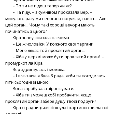
– То ти не підеш тепер чи як?
– Та піду, – з сумнівом проказала Вер, –
минулого разу ми непогано погуляли, навіть… Але
цей орган… Чому такі хороші вечори мають
починатись з цього?
Кіра знову знизала плечима.
– Це ж чоловіки. У кожного свої таргани
– Мене лякає той проклятий орган…
– Хіба у церкві може бути проклятий орган? –
промуркотіла Кіра.
Вер здригнулась і мовила:
– І все-таки, я була б рада, якби ти погодилась
піти сьогодні зі мною.
Вона спробувала зіронізувати:
– Хіба ти зможеш собі пробачити, якщо
проклятий орган забере душу твоєї подруги?
Кіра страдницьки зітхнула і картинно звела очі