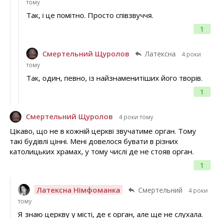
тому
Так, і це помітно. Просто співзвуччя.
1
Смертельний Щуролов
Латексна
4 роки
тому
Так, один, певно, із найзнаменитіших його творів.
1
Смертельний Щуролов
4 роки тому
Цікаво, що не в кожній церкві звучатиме орган. Тому
такі будівлі цінні. Мені довелося бувати в різних
католицьких храмах, у тому числі де не стояв орган.
1
Латексна Німфоманка
Смертельний
4 роки
тому
Я знаю церкву у місті, де є орган, але ще не слухала.