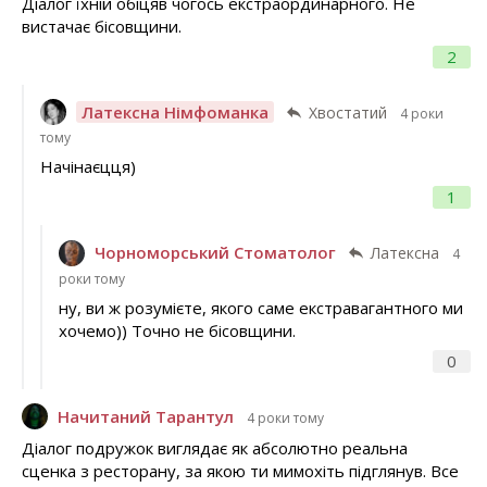
Діалог їхній обіцяв чогось екстраординарного. Не
вистачає бісовщини.
2
Латексна Німфоманка
Хвостатий
4 роки
тому
Начінаєцця)
1
Чорноморський Стоматолог
Латексна
4
роки тому
ну, ви ж розумієте, якого саме екстравагантного ми
хочемо)) Точно не бісовщини.
0
Начитаний Тарантул
4 роки тому
Діалог подружок виглядає як абсолютно реальна
сценка з ресторану, за якою ти мимохіть підглянув. Все