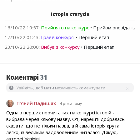
Історія статусів
16/10/22 19:57
:
Прийнято на конкурс
• Прийом оповідань
17/10/22 01:43
:
Грає в конкурсі
• Перший етап
23/10/22 20:00
:
Вибув з конкурсу
• Перший етап
Коментарі
31
Увійдіть, щоб мати можливість коментувати
П'яний Падишах
4 роки тому
Одна з перших прочитаних на конкурсі історій -
вибрала через кльову назву. От, нарешті добралась
сказати, що не тільки назва, а й сама історія крута,
легко, із великим задоволенням читалася. Дякую,
авторе! Успіхів!