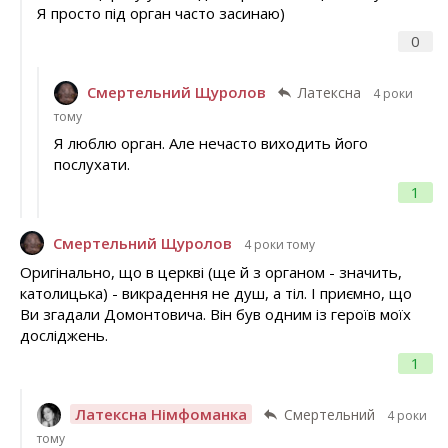
Я просто під орган часто засинаю)
0
Смертельний Щуролов
Латексна
4 роки
тому
Я люблю орган. Але нечасто виходить його
послухати.
1
Смертельний Щуролов
4 роки тому
Оригінально, що в церкві (ще й з органом - значить,
католицька) - викрадення не душ, а тіл. І приємно, що
Ви згадали Домонтовича. Він був одним із героїв моїх
досліджень.
1
Латексна Німфоманка
Смертельний
4 роки
тому