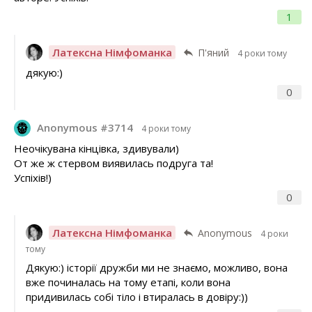
1
Латексна Німфоманка
П'яний
4 роки тому
дякую:)
0
Anonymous #3714
4 роки тому
Неочікувана кінцівка, здивували)
От же ж стервом виявилась подруга та!
Успіхів!)
0
Латексна Німфоманка
Anonymous
4 роки
тому
Дякую:) історії дружби ми не знаємо, можливо, вона
вже починалась на тому етапі, коли вона
придивилась собі тіло і втиралась в довіру:))