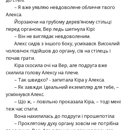
до стелі:
– Я вже уявляю невдоволене обличчя твого
Алекса.
Йорзаючи на грубому дерев’яному стільці
перед органом, Вер ледь шепнула Кірі:
– Він не виглядає невдоволеним.
Алекс сидів з іншого боку, усміхався. Висохлий
чоловічок підійшов до органу, сів на стілець і
почав грати.
Кіра скосила очі на Вер, але подруга вже
схилила голову Алексу на плече.
– Так швидко? - запитала Кіра у Алекса.
– Як завжди. Ідеальний екземпляр для тебе, –
усміхнувся Алекс.
– Що ж, – повільно проказала Кіра, – тоді мені
теж час спати.
Вона нахилилась до подруги і прошепотіла:
– Проклятому духу органу зовсім не потрібна