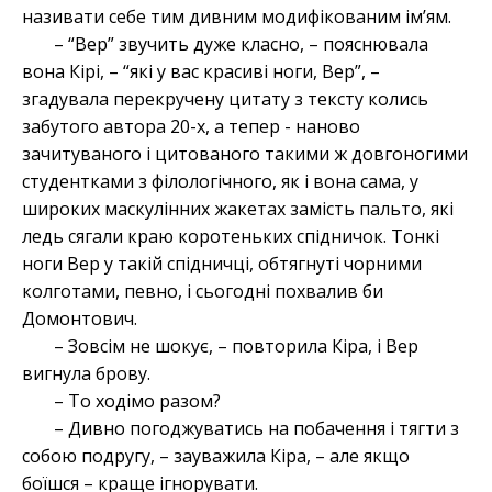
називати себе тим дивним модифікованим ім’ям.
– “Вер” звучить дуже класно, – пояснювала
вона Кірі, – “які у вас красиві ноги, Вер”, –
згадувала перекручену цитату з тексту колись
забутого автора 20-х, а тепер - наново
зачитуваного і цитованого такими ж довгоногими
студентками з філологічного, як і вона сама, у
широких маскулінних жакетах замість пальто, які
ледь сягали краю коротеньких спідничок. Тонкі
ноги Вер у такій спідничці, обтягнуті чорними
колготами, певно, і сьогодні похвалив би
Домонтович.
– Зовсім не шокує, – повторила Кіра, і Вер
вигнула брову.
– То ходімо разом?
– Дивно погоджуватись на побачення і тягти з
собою подругу, – зауважила Кіра, – але якщо
боїшся – краще ігнорувати.