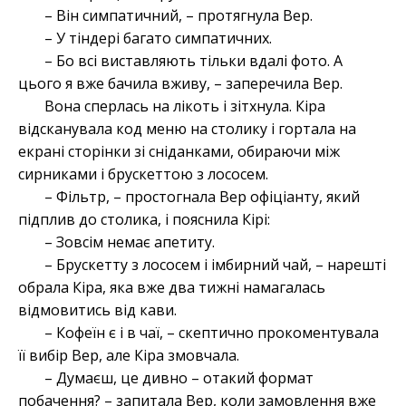
– Він симпатичний, – протягнула Вер.
– У тіндері багато симпатичних.
– Бо всі виставляють тільки вдалі фото. А
цього я вже бачила вживу, – заперечила Вер.
Вона сперлась на лікоть і зітхнула. Кіра
відсканувала код меню на столику і гортала на
екрані сторінки зі сніданками, обираючи між
сирниками і брускеттою з лососем.
– Фільтр, – простогнала Вер офіціанту, який
підплив до столика, і пояснила Кірі:
– Зовсім немає апетиту.
– Брускетту з лососем і імбирний чай, – нарешті
обрала Кіра, яка вже два тижні намагалась
відмовитись від кави.
– Кофеїн є і в чаї, – скептично прокоментувала
її вибір Вер, але Кіра змовчала.
– Думаєш, це дивно – отакий формат
побачення? – запитала Вер, коли замовлення вже