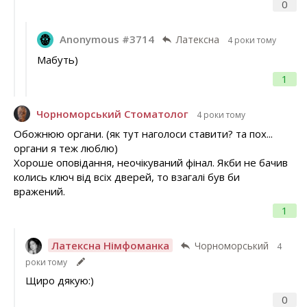
0
Anonymous #3714
Латексна
4 роки тому
Мабуть)
1
Чорноморський Стоматолог
4 роки тому
Обожнюю органи. (як тут наголоси ставити? та пох...
органи я теж люблю)
Хороше оповідання, неочікуваний фінал. Якби не бачив
колись ключ від всіх дверей, то взагалі був би
вражений.
1
Латексна Німфоманка
Чорноморський
4
роки тому
Щиро дякую:)
0