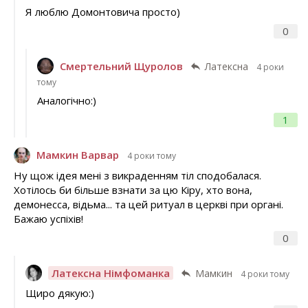
Я люблю Домонтовича просто)
0
Смертельний Щуролов
Латексна
4 роки
тому
Аналогічно:)
1
Мамкин Варвар
4 роки тому
Ну щож ідея мені з викраденням тіл сподобалася.
Хотілось би більше взнати за цю Кіру, хто вона,
демонесса, відьма... та цей ритуал в церкві при органі.
Бажаю успіхів!
0
Латексна Німфоманка
Мамкин
4 роки тому
Щиро дякую:)