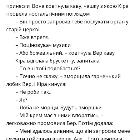
принесли. Вона ковтнула каву, чашку з якою Кіра
провела ностальгічним поглядом.
– Він просто запросив тебе послухати орган у
старій церкві.
– Вже втретє.
– Поціновувач музики.
– Або божевільний, – ковтнула Вер каву.
Кіра відклала брускетту, запитала:
– То він тобі подобається?
– Точно не скажу, – зморщила гарненький
лобик Вер, і Кіра кинула:
– Не роби так…
– Як?
– Лоба не морщи. Будуть зморшки.
– Мій крем має з ними впоратись, –
легковажно промовила Вер. Потім додала:
– Мені здалось дивним, що він запросив мене
слухати той орган вперше. Але… Того вечора я