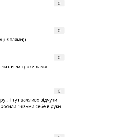
0
0
ці є плями))
0
з читачем трохи ламає
0
у... І тут важливо відчути
опросили "Візьми себе в руки