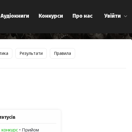
Аудіокниги
Конкурси
Про нас
Увійти
тика
Результати
Правила
татусів
 конкурс
• Прийом