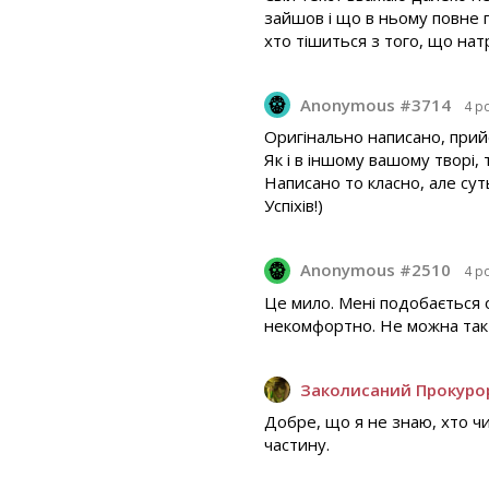
зайшов і що в ньому повне ге
хто тішиться з того, що нат
Anonymous #3714
4 р
Оригінально написано, прий
Як і в іншому вашому творі, т
Написано то класно, але сут
Успіхів!)
Anonymous #2510
4 р
Це мило. Мені подобається 
некомфортно. Не можна так
Заколисаний Прокуро
Добре, що я не знаю, хто ч
частину.