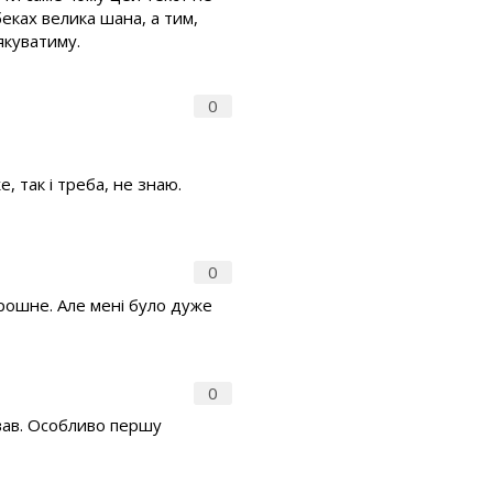
беках велика шана, а тим,
якуватиму.
0
, так і треба, не знаю.
0
рошне. Але мені було дуже
0
ував. Особливо першу