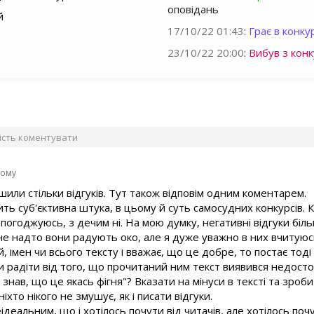
оповідань
й
17/10/22 01:43
:
Грає в конкур
23/10/22 20:00
:
Вибув з конк
вість коментувати
тому
ишили стільки відгуків. Тут також відповім одним коментарем.
ть суб'єктивна штука, в цьому й суть самосудних конкурсів.
м погоджуюсь, з дечим ні. На мою думку, негативні відгуки бі
 не надто вони радують око, але я дуже уважно в них вчитуюс
, імен чи всього тексту і вважає, що це добре, то постає тоді
 радіти від того, що прочитаний ним текст виявився недосто
 і знав, що це якась фігня"? Вказати на мінуси в тексті та зр
ніхто нікого не змушує, як і писати відгуки.
ідеальним, що і хотілось почути від читачів, але хотілось по