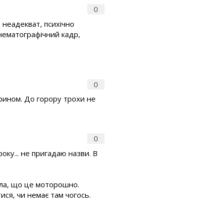
0
) неадекват, психічно
інематографічний кадр,
0
арином. До горору трохи не
0
ку... не пригадаю назви. В
зала, що це моторошно.
ися, чи немає там чогось.