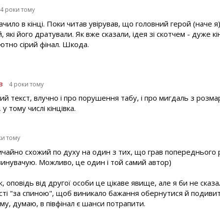
4 роки тому
ачило в кінці. Поки читав увірував, що головний герой (наче я
які його дратували. Як вже сказали, ідея зі скотчем - дуже к
лютно сірий фінал. Шкода.
в
4 роки тому
ий текст, влучно і про порушення табу, і про мигдаль з розм
у тому числі кінцівка.
ки тому
чайно схожий по духу на один з тих, що грав попереднього ро
е звинувачую. Можливо, це один і той самий автор)
к, оповідь від другої особи це цікаве явище, але я би не ска
сті "за спиною", щоб виникало бажання обернутися й подивит
ому, думаю, в півфінал є шанси потрапити.