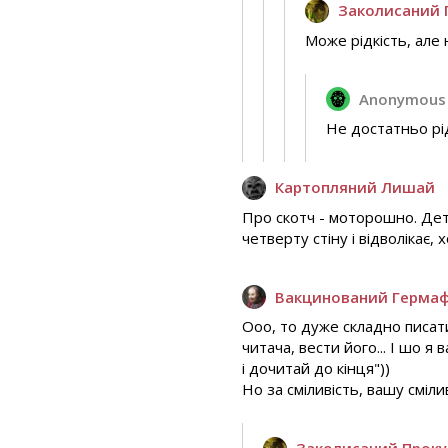
Заколисаний 
Може рідкість, але н
Anonymous
Не достатньо рід
Картопляний Лишай
Про скотч - моторошно. Дет
четверту стіну і відволікає,
Вакцинований Герма
Ооо, то дуже складно писати 
читача, вести його... І шо я
і дочитай до кінця"))
Но за сміливість, вашу сміли