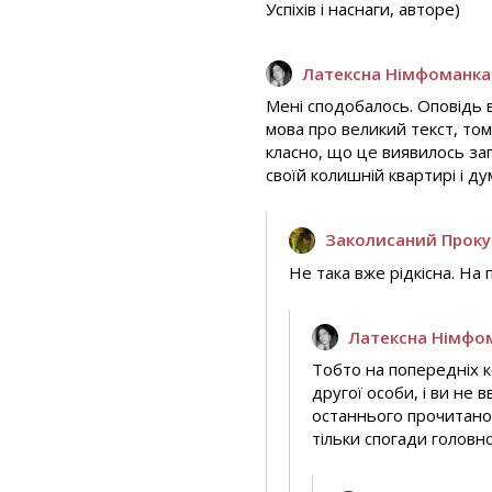
Успіхів і наснаги, авторе)
Латексна Німфоманка
Мені сподобалось. Оповідь в
мова про великий текст, то
класно, що це виявилось за
своїй колишній квартирі і ду
Заколисаний Прок
Не така вже рідкісна. На
Латексна Німфо
Тобто на попередніх к
другої особи, і ви не 
останнього прочитаног
тільки спогади головно