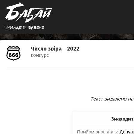
Прийде й забере
Число звіра ‒ 2022
конкурс
Текст видалено н
Знаходит
Прийом оповідань
:
Допуще