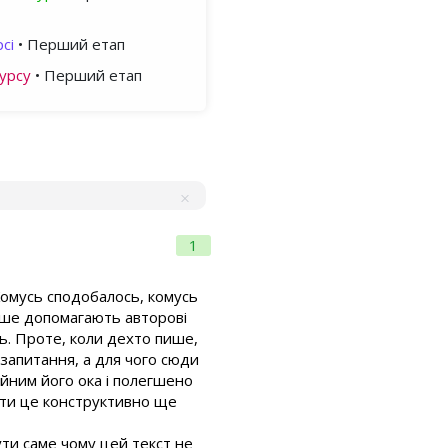
сі
• Перший етап
урсу
• Перший етап
1
 Комусь сподобалось, комусь
льше допомагають авторові
ь. Проте, коли дехто пише,
 запитання, а для чого сюди
йним його ока і полегшено
обити це конструктивно ще
чути саме чому цей текст не