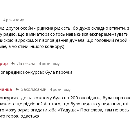
4 роки тому
ід другої особи - рідкісна рідкість, бо дуже складно втілити,
му радію, що в мініатюрах хтось наважився експерементувати
пискою-вироком. Я півоповідання думала, що головний герой -
має, а чо стіни іншого кольору:)
урор
Латексна
4 роки тому
 попередніх конкурсах була парочка.
манка
Заколисаний
4 роки тому
онкурсах, де на кожному було по 200 оповідань, була пара оп
вважаєте це рідкістю? А з того, що було видано у видавництві, 
о можу зараз згадати хіба «Тадуша» Поспєлова, там не весь т
го героя, здається.