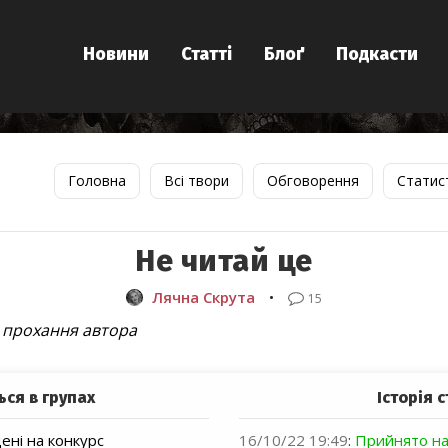
Новини
Статті
Блоґ
Подкасти
Головна
Всі твори
Обговорення
Статис
Не читай це
Лячна Скрута
•
15
а прохання автора
ься в групах
Історія с
ні на конкурс
16/10/22 19:49
:
Прийнято на