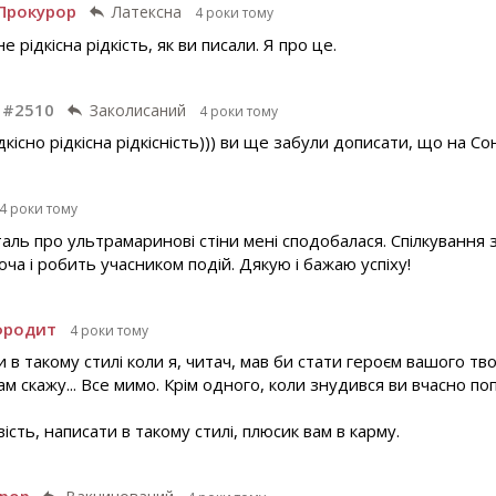
Прокурор
Латексна
4 роки тому
е рідкісна рідкість, як ви писали. Я про це.
 #2510
Заколисаний
4 роки тому
кісно рідкісна рідкісність))) ви ще забули дописати, що на Сон
4 роки тому
аль про ультрамаринові стіни мені сподобалася. Спілкування 
 хоча і робить учасником подій. Дякую і бажаю успіху!
фродит
4 роки тому
в такому стилі коли я, читач, мав би стати героєм вашого твор
 вам скажу... Все мимо. Крім одного, коли знудився ви вчасно п
вість, написати в такому стилі, плюсик вам в карму.