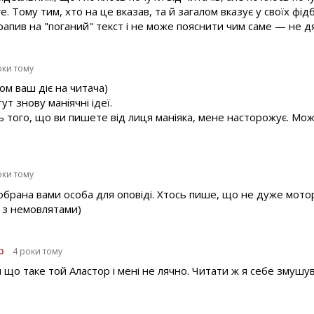
. Тому тим, хто на це вказав, та й загалом вказує у своїх фід
рапив на "поганий" текст і не може пояснити чим саме — не д
оки тому
ом ваш діє на читача)
ут знову маніячні ідеї.
ь того, що ви пишете від лиця маніяка, мене насторожує. Може
оки тому
обрана вами особа для оповіді. Хтось пише, що не дуже мото
 з немовлятами)
р
4 роки тому
и що таке той Аластор і мені не лячно. Читати ж я себе змуш