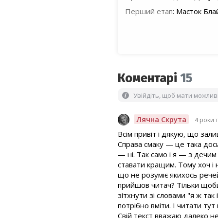
Перший етап
:
Маєток Бла
Коментарі
15
Увійдіть, щоб мати можли
Лячна Скрута
4 роки 
Всім привіт і дякую, що зал
Справа смаку — це така доси
— ні. Так само і я — з дечи
ставати кращим. Тому хоч і
що не розуміє якихось речей
прийшов читач? Тільки щоби
зітхнути зі словами "я ж так
потрібно вміти. І читати тут 
Свій текст вважаю далеко не