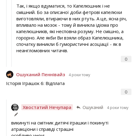
Так, і якщо вдуматися, то Капелюшник і не
смішний. Бо за описаної доби фетрові капелюхи
виготовляли, втираючи в них ртуть. А це, ясна річ,
впливало на мозок - тому й виникла ідіома про
капелюшників, які несповна розуму. Не смішно, а
горорно. Але якби Ви взяли образ Капелюшника,
спочатку виникли б гумористичні асоціації - як в
неангломовних читачів.
0
Ошуканий Пеннівайз
4 роки тому
Історія Іграшок 6: Відплата
0
Хвостатий Нечупара
Ошуканий
4 роки тому
викинуті на смітник дитячі іграшки і покинуті
атракціони і справді страшні
особливо уночі