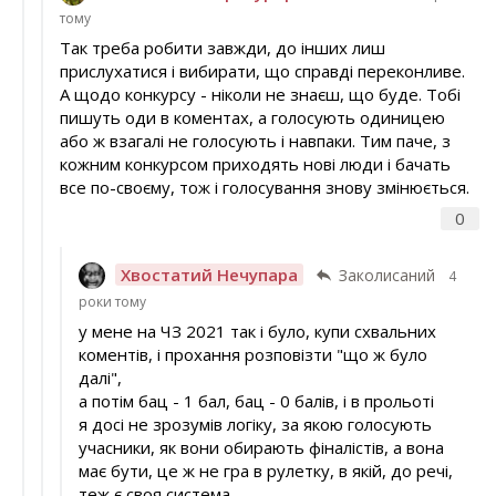
тому
Так треба робити завжди, до інших лиш
прислухатися і вибирати, що справді переконливе.
А щодо конкурсу - ніколи не знаєш, що буде. Тобі
пишуть оди в коментах, а голосують одиницею
або ж взагалі не голосують і навпаки. Тим паче, з
кожним конкурсом приходять нові люди і бачать
все по-своєму, тож і голосування знову змінюється.
0
Хвостатий Нечупара
Заколисаний
4
роки тому
у мене на ЧЗ 2021 так і було, купи схвальних
коментів, і прохання розповізти "що ж було
далі",
а потім бац - 1 бал, бац - 0 балів, і в прольоті
я досі не зрозумів логіку, за якою голосують
учасники, як вони обирають фіналістів, а вона
має бути, це ж не гра в рулетку, в якій, до речі,
теж є своя система