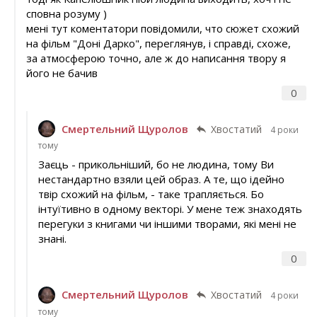
сповна розуму )
мені тут коментатори повідомили, что сюжет схожий
на фільм "Доні Дарко", переглянув, і справді, схоже,
за атмосферою точно, але ж до написання твору я
його не бачив
0
Смертельний Щуролов
Хвостатий
4 роки
тому
Заєць - прикольніший, бо не людина, тому Ви
нестандартно взяли цей образ. А те, що ідейно
твір схожий на фільм, - таке трапляється. Бо
інтуїтивно в одному векторі. У мене теж знаходять
перегуки з книгами чи іншими творами, які мені не
знані.
0
Смертельний Щуролов
Хвостатий
4 роки
тому