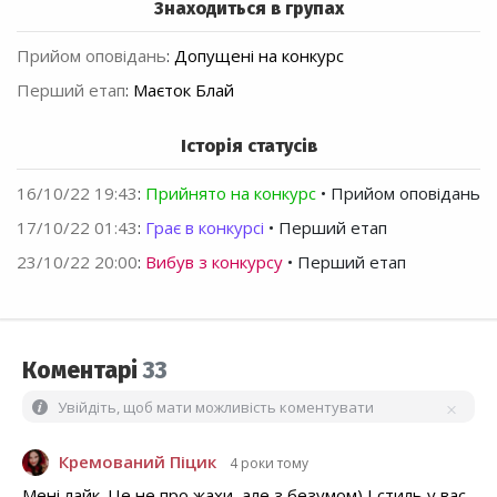
Знаходиться в групах
Прийом оповідань
:
Допущені на конкурс
Перший етап
:
Маєток Блай
Історія статусів
16/10/22 19:43
:
Прийнято на конкурс
• Прийом оповідань
17/10/22 01:43
:
Грає в конкурсі
• Перший етап
23/10/22 20:00
:
Вибув з конкурсу
• Перший етап
Коментарі
33
Увійдіть, щоб мати можливість коментувати
Кремований Піцик
4 роки тому
Мені лайк. Це не про жахи, але з безумом) І стиль у вас