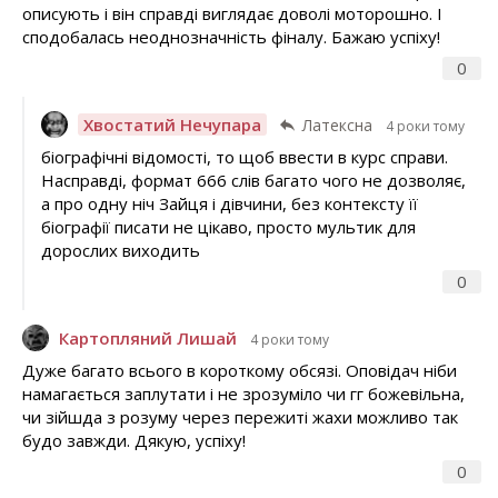
описують і він справді виглядає доволі моторошно. І
сподобалась неоднозначність фіналу. Бажаю успіху!
0
Хвостатий Нечупара
Латексна
4 роки тому
біографічні відомості, то щоб ввести в курс справи.
Насправді, формат 666 слів багато чого не дозволяє,
а про одну ніч Зайця і дівчини, без контексту її
біографії писати не цікаво, просто мультик для
дорослих виходить
0
Картопляний Лишай
4 роки тому
Дуже багато всього в короткому обсязі. Оповідач ніби
намагається заплутати і не зрозуміло чи гг божевільна,
чи зійшда з розуму через пережиті жахи можливо так
будо завжди. Дякую, успіху!
0