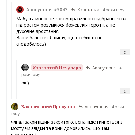
Anonymous #5843
Хвостатий
4 роки тому
Мабуть, мною не зовсім правильно підібрані слова:
під ростом розумілося божевілля героїні, а не її
духовне зростання.
Ваше бачення. Я пишу, що особисто не
сподобалось)
0
Хвостатий Нечупара
Anonymous
4
роки тому
ок )
0
Заколисаний Прокурор
Anonymous
4 роки
тому
Фінал закритіший закритого, вона піде і кинеться з
мосту чи звідки та вони домовились. Що там
відкритого?