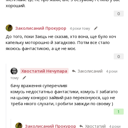
хороший.
0
Заколисаний Прокурор
4 роки тому
До того, поки Заєць не сказав, хто вона, ще було хоч
капельку моторошно й загадково. Потім все стало
якоюсь фантастикою, а це не моє.
0
Хвостатий Нечупара
Заколисаний
4 роки
тому
бачу враження суперечливі
комусь недостатньо фантастики, комусь її забагато
на цьому конкурсі зайвий раз переконуюся, що не
треба нікого слухати, і робити завжди по своєму )
1
Заколисаний Прокурор
Хвостатий
4 роки