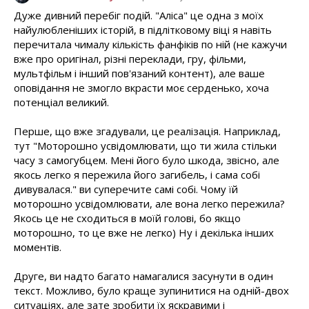
Дуже дивний перебіг подій. "Аліса" це одна з моїх
найулюбленіших історій, в підлітковому віці я навіть
перечитала чималу кількість фанфіків по ній (не кажучи
вже про оригінал, різні переклади, гру, фільми,
мультфільм і інший пов'язаний контент), але ваше
оповідання не змогло вкрасти моє серденько, хоча
потенціал великий.
Перше, що вже згадували, це реалізація. Наприклад,
тут "Моторошно усвідомлювати, що ти жила стільки
часу з самогубцем. Мені його було шкода, звісно, але
якось легко я пережила його загибель, і сама собі
дивувалася." ви суперечите самі собі. Чому їй
моторошно усвідомлювати, але вона легко пережила?
Якось це не сходиться в моїй голові, бо якщо
моторошно, то це вже не легко) Ну і декілька інших
моментів.
Друге, ви надто багато намагалися засунути в один
текст. Можливо, було краще зупинитися на одній-двох
ситуаціях, але зате зробити їх яскравими і