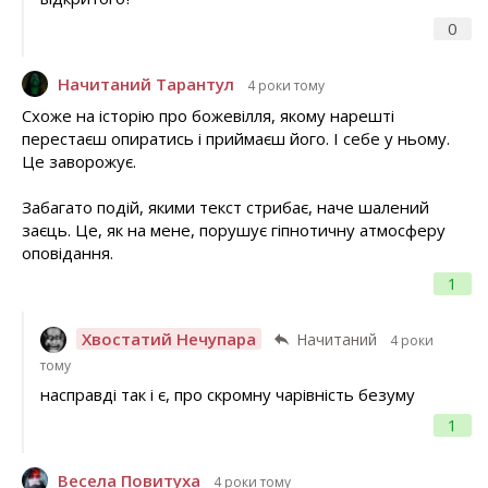
0
Начитаний Тарантул
4 роки тому
Схоже на історію про божевілля, якому нарешті
перестаєш опиратись і приймаєш його. І себе у ньому.
Це заворожує.
Забагато подій, якими текст стрибає, наче шалений
заєць. Це, як на мене, порушує гіпнотичну атмосферу
оповідання.
1
Хвостатий Нечупара
Начитаний
4 роки
тому
насправді так і є, про скромну чарівність безуму
1
Весела Повитуха
4 роки тому