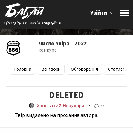
Увійти
Примара iз твоїх кошмарiв
Число звіра ‒ 2022
конкурс
Головна
Всі твори
Обговорення
Статистика
DELETED
Хвостатий Нечупара
•
33
Твір видалено на прохання автора.