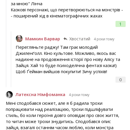
за мною" Лінча
Казкові персонажі, що перетворюються на монстрів -
- поширений хід в кінематографічних жахах
1
Мамкин Варвар
Хвостатий
4 роки тому
Перегляньте раджу! Там грає молодий
Джиленґолл. Кіно культове. Можливо, якось вас
надихне на продовження історії про нову Алісу та
Зайця. Хай то буде психоделічна фентазі казка!)
Щоб Ґейман вийшов покупити! Зичу успіхів!
0
Латексна Німфоманка
4 роки тому
Мені сподобався сюжет, але я б радила трохи
попрацювати над реалізацією, трохи підшліфувати
стиль, бо коли героїня довго оповідає про своє життя,
то читач може трохи знудитись. Сподобався опис
зайця, взагалі останнім часом люблю, коли монстра