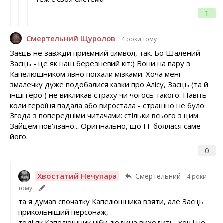
1
Смертельний Щуролов
4 роки тому
Заєць не завжди приємний символ, так. Бо Шалений
Заєць - це як наш березневий кіт:) Вони на пару з
Капелюшником явно поїхали мізками. Хоча мені
змалечку дуже подобалися казки про Алісу, Заєць (та й
інші герої) не викликав страху чи чогось такого. Навіть
коли героїня падала або виростала - страшно не було.
Згода з попередніми читачами: стільки всього з цим
Зайцем пов'язано... Оригінально, що ГГ боялася саме
його.
0
Хвостатий Нечупара
Смертельний
4 роки
тому
та я думав спочатку Капелюшника взяти, але Заєць
прикольніший персонаж,
тоді як Капелюшник ніби людина виходить, хоч і не