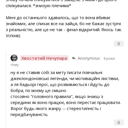
спілкувалася. *знизую плечима*
Мені до останнього здавалось, що то вона вбиває
знайомих, але спихає все на зайця, бо не бажає зустрічі
з реальністю, але це не так - фінал відкритий. Якось так.
Успіхів)
0
Хвостатий Нечупара
Anonymous
4 роки
тому
ну я не ставив собі за мету писати повчальні
джеклондоновські легенди, чи мотиваційні листівки,
а ля бадьорі герої, що розвиваються і йдуть до
бобра, по моєму це смішно
стосовно "головного правила", якщо знаєш з
середини як воно працює, воно перестає працювати.
Ворог будь-якого жанру -- стереотипність і
передбачуваність
0