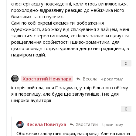
спостерігаєш у повсякденні, коли хтось випилюється,
прохолодно-відразливу реакцію до небіжчика його
близьких та оточуючих.
Самі по собі окремі елементи: зображення
одержимості, або жаху від спілкування з зайцем, мені
здаються стереотипними, хотілося закласти відчуття
розщеплення особистості і шизо-романтики, для
цього оповідь і структурована дещо нетрадиційно, з
надміром подій.
0
Хвостатий Нечупара
Весела
4 роки тому
історія вийшла, як я її задумав, у твір більшого об'єму
я її перепишу, але буде ще заплутаніше, і не для
широкої аудиторії
0
Весела Повитуха
Хвостатий
4 роки тому
Обожнюю заплутані твори, насправді. Але натикати