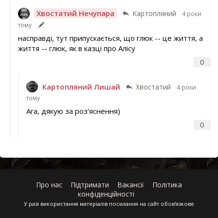
Хвостатий Нечупара
Картопляний
4 роки
тому
насправді, тут припускається, що глюк -- це життя, а
життя -- глюк, як в казці про Алісу
0
Картопляний Лишай
Хвостатий
4 роки
тому
Ага, дякую за роз‘яснення)
0
Про нас
Підтримати
Вакансії
Політика
конфіденційності
У разі використання матеріалів посилання на сайт обов'язкове