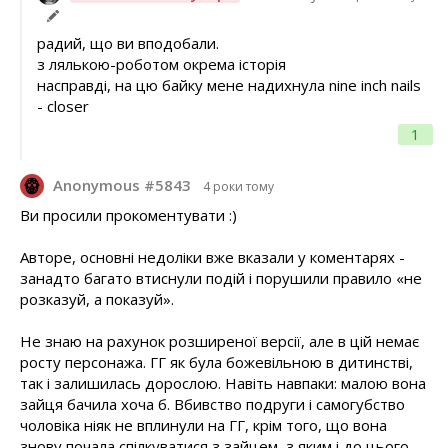
радий, що ви вподобали.
з лялькою-роботом окрема історія
насправді, на цю байку мене надихнула nine inch nails
- closer
1
Anonymous #5843
4 роки тому
Ви просили прокоментувати :)
Авторе, основні недоліки вже вказали у коментарях -
занадто багато втиснули подій і порушили правило «не
розказуй, а показуй».
Не знаю на рахунок розширеної версії, але в цій немає
росту персонажа. ГГ як була божевільною в дитинстві,
так і залишилась дорослою. Навіть навпаки: малою вона
зайця бачила хоча б. Вбивство подруги і самогубство
чоловіка ніяк не вплинули на ГГ, крім того, що вона
знову почала спілкуватися з зайцем, з яким і до цього