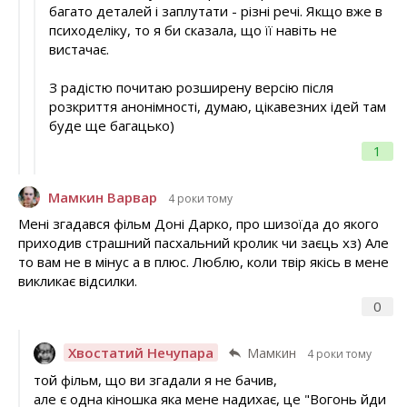
багато деталей і заплутати - різні речі. Якщо вже в
психоделіку, то я би сказала, що її навіть не
вистачає.
З радістю почитаю розширену версію після
розкриття анонімності, думаю, цікавезних ідей там
буде ще багацько)
1
Мамкин Варвар
4 роки тому
Мені згадався фільм Доні Дарко, про шизоїда до якого
приходив страшний пасхальний кролик чи заєць хз) Але
то вам не в мінус а в плюс. Люблю, коли твір якісь в мене
викликає відсилки.
0
Хвостатий Нечупара
Мамкин
4 роки тому
той фільм, що ви згадали я не бачив,
але є одна кіношка яка мене надихає, це "Вогонь йди