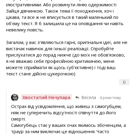
ілюстративними. Або розвинути лінію одержимості
Зайця дівчинкою. Також тема її походження, хоч і
цікава, та все ж не вписується в такий маленький по
об'єму текст. Я б залишила це на оповідання чи навіть
невелику повість.
Загалом, у вас з'являються гарні, оригінальні ідеї, але не
вистачає навичок для їхньої реалізації. Спробуйте
прислухатися до порад нижче (до моїх не обов'язково,
я не вважаю себе професійною критикинею, мене
можете сприймати як щось суб'єктивне) і тоді ваш
текст стане дійсно цукерочкою)
0
Хвостатий Нечупара
Весела
4 роки тому
Острах від усвідомлення, що живеш з самогубцем,
ніяк не суперечить відсутності співчуття до його
смерті.
Самогубець стає у ваших очах якимось збоченцем, а
траур за ним виключає це відношення. Часто