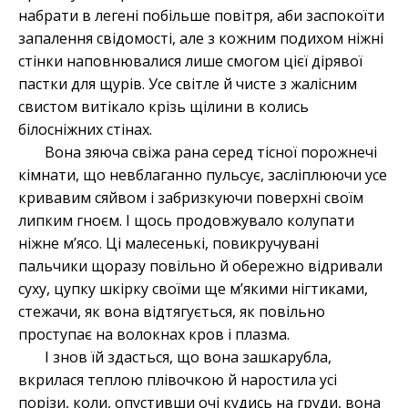
набрати в легені побільше повітря, аби заспокоїти
запалення свідомості, але з кожним подихом ніжні
стінки наповнювалися лише смогом цієї дірявої
пастки для щурів. Усе світле й чисте з жалісним
свистом витікало крізь щілини в колись
білосніжних стінах.
Вона зяюча свіжа рана серед тісної порожнечі
кімнати, що невблаганно пульсує, засліплюючи усе
кривавим сяйвом і забризкуючи поверхні своїм
липким гноєм. І щось продовжувало колупати
ніжне м’ясо. Ці малесенькі, повикручувані
пальчики щоразу повільно й обережно відривали
суху, цупку шкірку своїми ще м’якими нігтиками,
стежачи, як вона відтягується, як повільно
проступає на волокнах кров і плазма.
І знов їй здасться, що вона зашкарубла,
вкрилася теплою плівочкою й наростила усі
порізи, коли, опустивши очі кудись на груди, вона