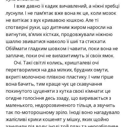
І вже давно її кадик вичавлений, а ніжні хребці
луснули. І не пам’ятає вже вона як це, коли мозок
не витікає з вух кривавою юшкою. Але ті
спотверні руки, що дитячим жиром наросли на
вигнутих, в’ялих кістках, продовжували ніжною
шаллю звиватися навколо її шиї та стискати.
Обіймати гладким шовком і чавити, поки вона не
заплаче, поки очі не вилазитимуть зі своїх ямок.
Очі. Такі світлі колись, кришталеві очі
перетворилися на два мілких, брудних омути,
вкриті молочною плівкою пластику. І чим гірше
вона бачить, тим краще чує це скавучання
покинутого цуценяти з кутка своєї кімнати: це
огидне голосіння десь ззаду, що виривається з
маленького, недорозвиненого тільця, а звучить
так по-моторошному зріло. Іноді воно нагадувало
жалісливі крики кошенят у мішку, яких щойно
занурили під воду; іноді той плач та нерозбірливе