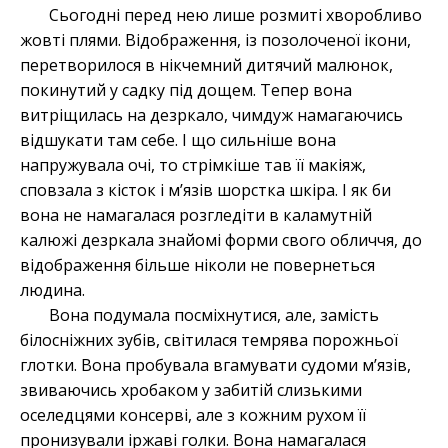
Сьогодні перед нею лише розмиті хворобливо
жовті плями. Відображення, із позолоченої ікони,
перетворилося в нікчемний дитячий малюнок,
покинутий у садку під дощем. Тепер вона
витріщилась на дезркало, чимдуж намагаючись
відшукати там себе. І що сильніше вона
напружувала очі, то стрімкіше тав її макіяж,
сповзала з кісток і м’язів шорстка шкіра. І як би
вона не намагалася розгледіти в каламутній
калюжі дезркала знайомі форми свого обличчя, до
відображення більше ніколи не повернеться
людина.
Вона подумала посміхнутися, але, замість
білосніжних зубів, світилася темрява порожньої
глотки. Вона пробувала вгамувати судоми м’язів,
звиваючись хробаком у забитій слизькими
оселедцями консерві, але з кожним рухом її
пронизували іржаві голки. Вона намагалася