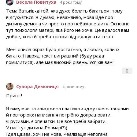
Весела Повитуха
4 роки тому
Тема батьків-дітей, яка дуже болить багатьом, тому
відгукується. Я думаю, неважливо, мова йде про
дитину-демона чи просто про небажане дитя. Основне
тут психологія матері, яка його не хоче. Це вдалося вам
добре, хоча й треба трішки відредагувати текст.
Мені описів якраз було достатньо, я люблю, коли їх
багато. Навряд текст виграшний (буду рада
помилитися), але має високий рівень. Успіхів вам!
0
Сувора Демониця
4 роки тому
Привіт!
Я вже, мов та заїжджена платівка ходжу поміж творами
й повторюю: написання потрібно допрацювати.
Є русизми, є опечатки. Це все треба забрати.
У нас тут дитина Розмарі?))
Ідея цікава, хоч і не нова. Реалізація непогана.