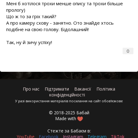
Мені б хотілося трохи менше опису та трохи більше
прологу)
Що ж то за гріх такий?
А про камеру схову - занятно. Ото знайде хтось
подібне на свою голову. Бідолашний!
Так, ну й зичу успіху!
0
Про нас
Підтримати
Вакансії
Політика
конфіденційності
У разі використання матеріалів посилання на сайт обов'язкове
© 2018-2025 Бабай
Made with
Стежте за Бабаєм в:
YouTube
Facebook
Instagram
Telegram
TikTok