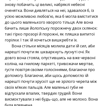
знову побачить ці великі, набряклі небесні
оченятка. Вони дивляться на неї, здавалося б, із
усією можливою любов’ю, яка б могла вміститися
до цього маленького хворого тільця. Але вона
бачить лише йолопську порожнечу двох склянок:
такі гірко прозорі й порожні, як пляшка випитої
горілки. І так їй хочеться вишкребти їх.
Вона стільки місяців молила дати їй сил, аби
нарешті почути як шкваркнуть луснуті очі. Як
довго вона стояла, опустившись на вже червоні
коліна, на гнилому паркеті, тривожачи мертве,
густе повітря своїми голосіннями, благаючи про
допомогу. Благаючи, аби щось допомогло їй
нарешті почути хрускіт ще не зрілого черепа між
своїх м’яких пальців. Але маленькі губи не
відпускали впалих, твердих грудей. Вони
висмоктували з неї будь-що, але не молоко. Вона
була впевнена.