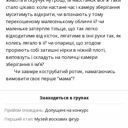
живота й скручує нутрощі, їй наостанок все ж таки
стало цікаво: коли настане час і камеру зберігання
муситимуть відкрити, чи впізнають у тому
перекошеному малесенькому обличчі її? чи
маленьке затерпле тільце, що так легко
відходитиме від кісток, лягатиме в їхні руки так, як
колись лягало в її? чи опариші, що згодом
прориють собі затишні нірки в ніжній плоті,
виповзуть і складуть на поличці камери
зберігання її ім’я?
Чи завмре кострубатий ротик, намагаючись
вимовити своє перше “мама”?
Знаходиться в групах
Прийом оповідань
:
Допущені на конкурс
Перший етап
:
Музей воскових фігур