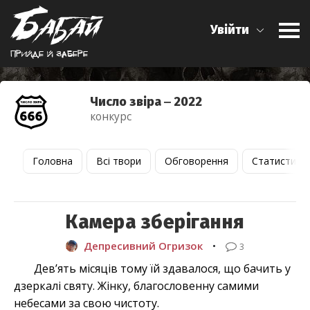
Увійти
Прийде й забере
Число звіра ‒ 2022
конкурс
Головна
Всі твори
Обговорення
Статистика
Камера зберігання
Депресивний Огризок
•
3
Дев’ять місяців тому їй здавалося, що бачить у
дзеркалі святу. Жінку, благословенну самими
небесами за свою чистоту.