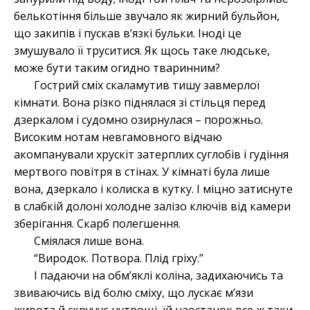
белькотіння більше звучало як жирний бульйон,
що закипів і пускав в’язкі бульки. Іноді це
змушувало її труситися. Як щось таке людське,
може бути таким огидно тваринним?
Гострий сміх скаламутив тишу завмерлої
кімнати. Вона різко піднялася зі стільця перед
дзеркалом і судомно озирнулася – порожньо.
Високим нотам невгамовного відчаю
акомпанували хрускіт затерплих суглобів і гудіння
мертвого повітря в стінах. У кімнаті була лише
вона, дзеркало і колиска в кутку. І міцно затиснуте
в слабкій долоні холодне залізо ключів від камери
зберігання. Скарб полегшення.
Сміялася лише вона.
“Виродок. Потвора. Плід гріху.”
І падаючи на обм’яклі коліна, задихаючись та
звиваючись від болю сміху, що лускає м’язи