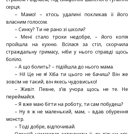
серця.
– Мамо! – хтось удалині покликав її його
власним голосом.
– Синку? Ти не рано зі школи?
– Мені стало трохи недобре, – його копія
пройшла на кухню. Всілася за стіл, скорчила
страждальну гримасу, ніби у нього справді щось
боліло.
– А що болить? – підійшла до нього мама.
– Ні! Це не я! Хіба ти цього не бачиш? Він же
зовсім не такий, він якесь чудовисько!
– Живіт. Певне, з’їв учора щось не те. Не
переймайся.
– Я вже маю бігти на роботу, ти сам побудеш?
– Ну я ж не маленький, мам, – вдав обурення
монстр.
– Тоді добре, відпочивай.