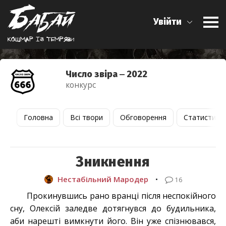
Увійти
Кошмар iз темряви
Число звіра ‒ 2022
конкурс
Головна
Всі твори
Обговорення
Статистика
Зникнення
Нестабільний Мародер
•
16
Прокинувшись рано вранці після неспокійного
сну, Олексій заледве дотягнувся до будильника,
аби нарешті вимкнути його. Він уже спізнювався,