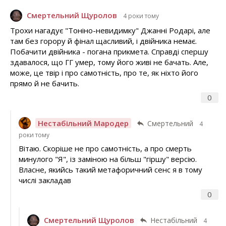
Смертельний Щуролов
4 роки тому
Трохи нагадує "Тоніно-невидимку" Джанні Родарі, але
там без горору й фінал щасливий, і двійника немає.
Побачити двійника - погана прикмета. Справді спершу
здавалося, що ГГ умер, тому його живі не бачать. Але,
може, це твір і про самотність, про те, як ніхто його
прямо й не бачить.
0
Нестабільний Мародер
Смертельний
4
роки тому
Вітаю. Скоріше не про самотність, а про смерть
минулого "Я", із заміною на більш "гіршу" версію.
Власне, якийсь такий метафоричний сенс я в тому
числі закладав
0
Смертельний Щуролов
Нестабільний
4