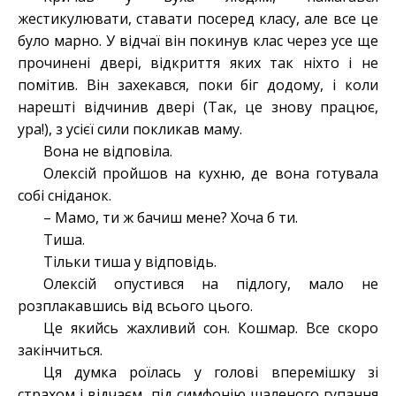
жестикулювати, ставати посеред класу, але все це
було марно. У відчаї він покинув клас через усе ще
прочинені двері, відкриття яких так ніхто і не
помітив. Він захекався, поки біг додому, і коли
нарешті відчинив двері (Так, це знову працює,
ура!), з усієї сили покликав маму.
Вона не відповіла.
Олексій пройшов на кухню, де вона готувала
собі сніданок.
– Мамо, ти ж бачиш мене? Хоча б ти.
Тиша.
Тільки тиша у відповідь.
Олексій опустився на підлогу, мало не
розплакавшись від всього цього.
Це якийсь жахливий сон. Кошмар. Все скоро
закінчиться.
Ця думка роїлась у голові вперемішку зі
страхом і відчаєм, під симфонію шаленого гупання