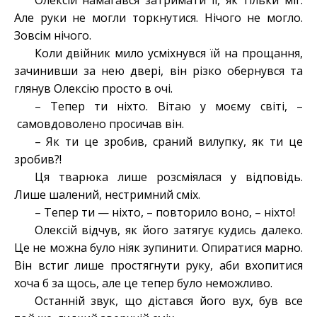
Олексій намагався затримати її, як тільки міг.
Але руки не могли торкнутися. Нічого не могло.
Зовсім нічого.
Коли двійник мило усміхнувся їй на прощання,
зачинивши за нею двері, він різко обернувся та
глянув Олексію просто в очі.
– Тепер ти ніхто. Вітаю у моєму світі, –
самовдоволено просичав він.
– Як ти це зробив, сраний вилупку, як ти це
зробив?!
Ця тварюка лише розсміялася у відповідь.
Лише шалений, нестримний сміх.
– Тепер ти — ніхто, – повторило воно, – ніхто!
Олексій відчув, як його затягує кудись далеко.
Це не можна було ніяк зупинити. Опиратися марно.
Він встиг лише простягнути руку, аби вхопитися
хоча б за щось, але це тепер було неможливо.
Останній звук, що дістався його вух, був все