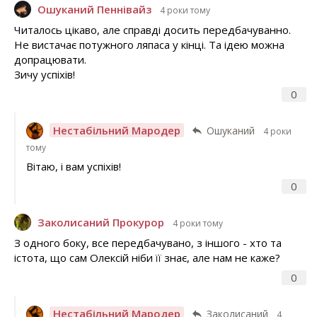
Ошуканий Пеннівайз
4 роки тому
Читалось цікаво, але справді досить передбачуванно.
Не вистачає потужного ляпаса у кінці. Та ідею можна
допрацювати.
Зичу успіхів!
0
Нестабільний Мародер
Ошуканий
4 роки
тому
Вітаю, і вам успіхів!
0
Заколисаний Прокурор
4 роки тому
З одного боку, все передбачувано, з іншого - хто та
істота, що сам Олексій ніби її знає, але нам не каже?
0
Нестабільний Мародер
Заколисаний
4