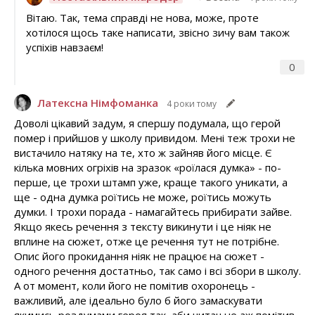
Вітаю. Так, тема справді не нова, може, проте
хотілося щось таке написати, звісно зичу вам також
успіхів навзаєм!
0
Латексна Німфоманка
4 роки тому
Доволі цікавий задум, я спершу подумала, що герой
помер і прийшов у школу привидом. Мені теж трохи не
вистачило натяку на те, хто ж зайняв його місце. Є
кілька мовних огріхів на зразок «роїлася думка» - по-
перше, це трохи штамп уже, краще такого уникати, а
ще - одна думка роїтись не може, роїтись можуть
думки. І трохи порада - намагайтесь прибирати зайве.
Якщо якесь речення з тексту викинути і це ніяк не
вплине на сюжет, отже це речення тут не потрібне.
Опис його прокидання ніяк не працює на сюжет -
одного речення достатньо, так само і всі збори в школу.
А от момент, коли його не помітив охоронець -
важливий, але ідеально було б його замаскувати