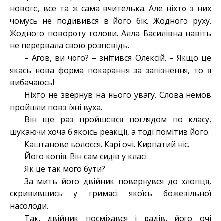
нового, все та ж сама вчителька. Але ніхто з них
чомусь не подивився в його бік. Жодного руху.
Жодного повороту голови. Алла Василівна навіть
не перервала свою розповідь.
– Агов, ви чого? – знітився Олексій. – Якщо це
якась нова форма покарання за запізнення, то я
вибачаюсь!
Ніхто не звернув на нього увагу. Слова немов
пройшли повз їхні вуха.
Він ще раз пройшовся поглядом по класу,
шукаючи хоча б якоїсь реакції, а тоді помітив його.
Каштанове волосся. Карі очі. Кирпатий ніс.
Його копія. Він сам сидів у класі.
Як це так мого бути?
За мить його двійник повернувся до хлопця,
скривившись у гримасі якоїсь божевільної
насолоди.
Так, двійник посміхався і радів, його очі