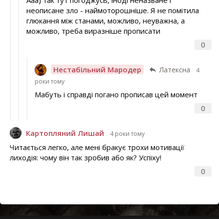
Ааа) так тут погоджусь, іноді неназване і
неописане зло - наймоторошніше. Я не помітила
глюкання між станами, можливо, неуважна, а
можливо, треба виразніше прописати
0
Нестабільний Мародер
Латексна
4
роки тому
Мабуть і справді погано прописав цей момент
0
Картопляний Лишай
4 роки тому
Читається легко, але мені бракує трохи мотивації
лиходія: чому він так зробив або як? Успіху!
0