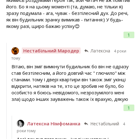
якимись роздумами героя так, аби читач не аж помітив
його. Бо я на цьому моменті (та, думаю, не тільки я)
зразу подумала - ага, чувак - безтілесний дух. До речі,
як він будильник зранку вимикав - питання:) У будь-
якому разі, щиро бажаю успіху😊
1
Нестабільний Мародер
Латексна
4 роки
тому
Вітаю, він зміг вимкнути будильник бо він не одразу
став безтілесним, а його довгий час " глючило" між
станами. тому і двері квартири він також зміг укінці
відкрити, натяків на те, хто це зробив не було, бо
особисто я боюсь невідомого, незрозумілого мені
зла) щодо інших зауважень також їх врахую, дякую
1
Латексна Німфоманка
Нестабільний
4
роки тому