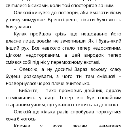
світилися бісиками, коли той спостерігав за ним.
Олексій кинувся до потвори, аби вмазати йому
у пику чимдужче. Врешті-решт, тікати було якось
боягузливо.
Кулак пройшов крізь іще нещодавно його
власне лице, зовсім не зачепивши. Як і будь-який
інший рух. Все навколо стало тепер недосяжним,
цілком недоторканим, а цей виродок тепер
сміявся собі під ніс у переможному екстазі.
– Олексію, а ну досить! Зараз всьому класу
будеш розказувати, з чого ти там смієшся! –
Розвернулася через плече вчителька.
– Вибачте, – тихо промовив двійник, одразу
помінявшись у лиці. Тепер він був спокійним
старанним учнем, що уважно стежить за дошкою.
Олексій ще кілька разів спробував торкнутися
хоча б чогось.
Кричав у вуха людям, намагався