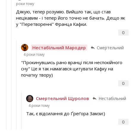
роки тому
Дякую, тепер розумію. Вийшло так, що став
нецікавим - і тепер його точно не бачать. Дещо як
у "Перетворенні" Франца Кафки.
0
Нестабільний Мародер
Смертельний
4 роки тому
"Прокинувшись рано вранці після неспокійного
сну" Це я так намагався цитувати Кафку на
початку твору)
0
Смертельний Щуролов
Нестабільний
4 роки тому
Так, є відсилання до Ґреґора Замзи:)
0