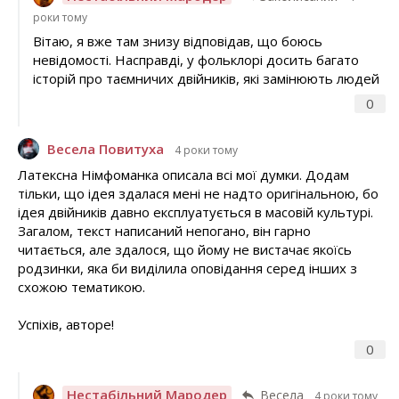
роки тому
Вітаю, я вже там знизу відповідав, що боюсь
невідомості. Насправді, у фольклорі досить багато
історій про таємничих двійників, які замінюють людей
0
Весела Повитуха
4 роки тому
Латексна Німфоманка описала всі мої думки. Додам
тільки, що ідея здалася мені не надто оригінальною, бо
ідея двійників давно експлуатується в масовій культурі.
Загалом, текст написаний непогано, він гарно
читається, але здалося, що йому не вистачає якоїсь
родзинки, яка би виділила оповідання серед інших з
схожою тематикою.
Успіхів, авторе!
0
Нестабільний Мародер
Весела
4 роки тому