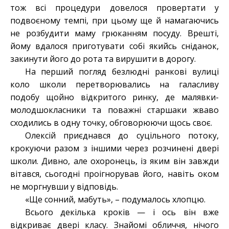
тож всі процедури довелося провертати у
подвоєному темпі, при цьому ще й намагаючись
не розбудити маму грюканням посуду. Врешті,
йому вдалося приготувати собі якийсь сніданок,
закинути його до рота та вирушити в дорогу.
На перший погляд безлюдні ранкові вулиці
коло школи перетворювались на галасливу
подобу щойно відкритого ринку, де малявки-
молодшокласники та поважні старшаки жваво
сходились в одну точку, обговорюючи щось своє.
Олексій приєднався до суцільного потоку,
крокуючи разом з іншими через розчинені двері
школи. Дивно, але охоронець, із яким він завжди
вітався, сьогодні проігнорував його, навіть оком
не моргнувши у відповідь.
«Ще сонний, мабуть», – подумалось хлопцю.
Всього декілька кроків — і ось він вже
відкриває двері класу. Знайомі обличчя, нічого