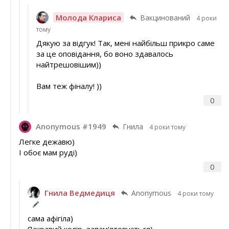
Молода Клариса
Вакцинований
4 роки
тому
Дякую за відгук! Так, мені найбільш прикро саме
за це оповідання, бо воно здавалось
найтрешовішим))
Вам теж фіналу! ))
0
Anonymous #1949
Гнила
4 роки тому
Легке дежавю)
І обоє мам руді)
0
Гнила Ведмедиця
Anonymous
4 роки тому
сама афігіла)