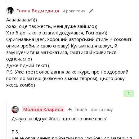
Гнила Ведмедиця
4 роки тому
Аааааааааа!)))
Ахах, оце так жесть, мені дуже зайшло))
Хто б до такого взагалі додумався, Господи))
Оригінальна ідея, хороший авторський стиль + соковиті
описи зробили свою справу) Кульмінація шокує, й
змушує читача матюкатися, сміятися й кривитися
одночасно)
Дуже гідний текст)
P.S. Уже третє оповідання за конкурс, про нездоровий
потяг до матері (включно з моїм твором), цього року
якесь комбо)
1
Молода Клариса
Гнила
4 роки тому
Дякую за відгук! Жаль, що воно вилетіло :/
P.S.
Ваше оповідання-побратим про "любов" до матері ( я