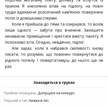
окропив могильну плиту, долівку та згорток із
прахом. Я знесилено впав на підлогу, на повні
груди вдихаючи розсипаний кам’яною поверхнею
попіл із домішками сперми.
Коли я прийшов до тями та озирнувся, то волів
лише одного — забути про вчинене. Залишити
ненависне приміщення і зректися вмісту пакету. Я
полохливо втік. Огидно, невдячно, підло!
Але зараз, коли я набрався сміливості знову
писати, то розумію, що повинен повернутися до
рідного попелу. І повертатимусь до нього ще не
раз.
Знаходиться в групах
Прийом оповідань
:
Допущені на конкурс
Перший етап
:
Хижка в лісі