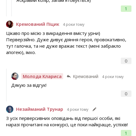
Яскравий колір, запам'ятовується)
1
Кремований Піцик
4 роки тому
Цікаво про місію з викрадення вмісту урни)
Перверзійно. Дуже дивує діяння героя, провокативно,
тут галочка, та не дуже вражає текст (мені забракло
апогею), імхо.
0
Молода Клариса
Кремований
4 роки тому
Дякую за відгук!
0
Незайманий Трунар
4 роки тому
З усіх перверсивних оповідань від першої особи, які
наразі прочитані на конкурсі, це поки найкраще, успіхів!
1