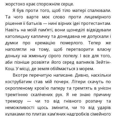
жорстоко крає спорожніле серце.
Я був проти того, щоб тіло матері спалювали.
Та чого варте моє слово проти лицемірного
рішення її батьків — нині вірних ідеї протестантам.
Навіть на моїй пам’яті, вони щонеділі відвідували
католицьку капличку та донедавна не допускали і
думки про кремацію померлого. Тепер же
наполягли на тому, щоб перетворити власну
доньку на жменьку сірого попелу. І все для того,
аби пізніше розвіяти його серед вапняків Зейтін-
Кош. У місці, де земля обіймається з морем.
Вкотре перечитую написане. Дивно, наскільки
кострубатим став мій почерк. Літери скачуть по
окропленому кров’ю паперу та тремтять в унісон
тремтінню скалічених рук. Я не знаю причину
тремору — чи то від гнівного розпачу та
неможливості щось змінити, чи то від ударів
кулаками по плитах кам'яних надгробків сімейного