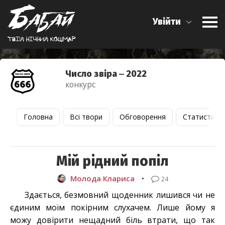
Увійти
Твiй нiчний кошмар
Число звіра ‒ 2022
конкурс
Головна
Всі твори
Обговорення
Статистика
Мій рідний попіл
Молода Клариса
•
24
Здається, безмовний щоденник лишився чи не
єдиним моїм покірним слухачем. Лише йому я
можу довірити нещадний біль втрати, що так