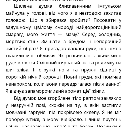
Шалена думка блискавичним імпульсом
майнула у голові, від чого я з незгодою захитав
головою. Що я збирався зробити? Поховати у
задушному цвілому смороді найдорогоцінніший
смарагд мого життя — маму? Серед холодних,
мертвих стін? Змішати з брудом її непорочний
чистий образ? Я пригадав ласкаві руки, що ніжно
гладили моє обличчя. Як розвивалось хвилями її
руде волосся. Смішний кирпатий ніс та родимку на
шиї зліва. Її стрункі ноги та пружні сідниці у
короткій нічній сорочці. Повні груди, які помічав
ненароком, коли вона перевдягалася після ванної.
Я відчув запаморочливий аромат цієї жінки.
Від думок моє згорблене тіло раптом заклякло
у незручній позі, схожій на ту, в якій застигли
мовчазні гаргуйлі під покрівлею склепу. Я не міг
поворухнутися, а мову відібрало. І лише прутень
набух, наливаючись кров'ю та болем. Подумки я