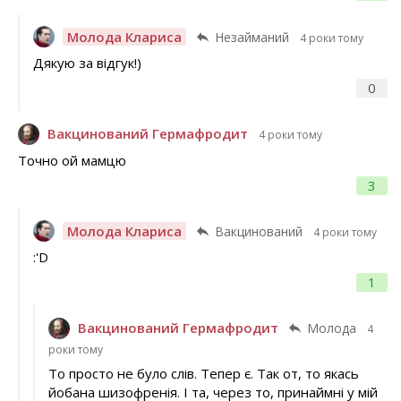
Молода Клариса
Незайманий
4 роки тому
Дякую за відгук!)
0
Вакцинований Гермафродит
4 роки тому
Точно ой мамцю
3
Молода Клариса
Вакцинований
4 роки тому
:'D
1
Вакцинований Гермафродит
Молода
4
роки тому
То просто не було слів. Тепер є. Так от, то якась
йобана шизофренія. І та, через то, принаймні у мій