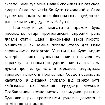
склепу. Саме тут вона мала б спочивати після своєї
смерті. Саме тут хотів би бути похований я. Саме
тут виник намір змінити рішення тих людей, яких я
раніше називав дідусем та бабусею.
Проникнути до кімнати з прахом було
нескладно. Старі протестанські виродки рано
лягали спати. Однак виконання такої простої
маніпуляції, як заміна попелу, стало для мене
справжньою каторгою. У пітьмі не було видно
матері — лише шуршання золи по глиняному
горлечку та стінках посудини, але навіть сама
думка про те, до чого я торкаюсь, змушувала
трястися, неначе в пропасниці. Серце невимовно
калатало, а дихання спирало від страху бути
спійманим на ганебній крадіжці останків.
Позбавлений кисню мозок гальмував реакцію.
Будь-який рух тремтячими руками давався з
помітною затримкою.