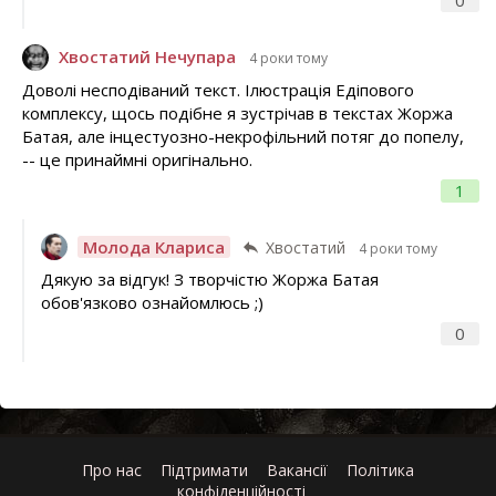
0
Хвостатий Нечупара
4 роки тому
Доволі несподіваний текст. Ілюстрація Едіпового
комплексу, щось подібне я зустрічав в текстах Жоржа
Батая, але інцестуозно-некрофільний потяг до попелу,
-- це принаймні оригінально.
1
Молода Клариса
Хвостатий
4 роки тому
Дякую за відгук! З творчістю Жоржа Батая
обов'язково ознайомлюсь ;)
0
Про нас
Підтримати
Вакансії
Політика
конфіденційності