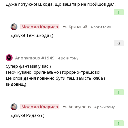
Дуже потужно! Шкода, що ваш твір не пройшов далі.
1
Молода Клариса
Кривавий
4 роки тому
Дякую! Теж шкода ((
0
Anonymous #1949
4 роки тому
Супер фантазія у вас )
Неочікувано, оригінально і горорно-трешово!
Це оповідання повинно бути там, замість хліба і
видовищ)
1
Молода Клариса
Anonymous
4 роки тому
Дякую! Ридаю ((
1