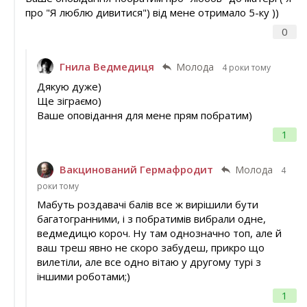
про "Я люблю дивитися") від мене отримало 5-ку ))
0
Гнила Ведмедиця
Молода
4 роки тому
Дякую дуже)
Ще зіграємо)
Ваше оповідання для мене прям побратим)
1
Вакцинований Гермафродит
Молода
4
роки тому
Мабуть роздавачі балів все ж вирішили бути
багатогранними, і з побратимів вибрали одне,
ведмедицю короч. Ну там однозначно топ, але й
ваш треш явно не скоро забудеш, прикро що
вилетіли, але все одно вітаю у другому турі з
іншими роботами;)
1