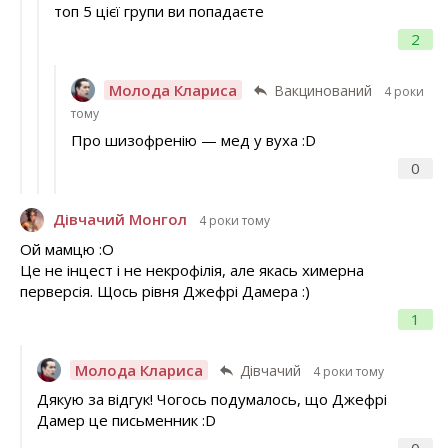
топ 5 цієї групи ви попадаєте
2
Молода Клариса
Вакцинований
4 роки
тому
Про шизофренію — мед у вуха :D
0
Дівчачий Монгол
4 роки тому
Ой мамцю :О
Це не інцест і не некрофілія, але якась химерна
перверсія. Щось рівня Джефрі Дамера :)
1
Молода Клариса
Дівчачий
4 роки тому
Дякую за відгук! Чогось подумалось, що Джефрі
Дамер це письменник :D