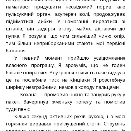
намагався придушити несвідомий порив, але
пульсуючий орган, всупереч волі, продовжував
підійматися дибки. У намаганні вирватися зі
штанів, він задерся вгору, майже дістаючи до
пупка. Я розумів, що чим сильніший чиню опір,
тим більш неприборканими стають мої первісні
бажання.
У певний момент прийшло усвідомлення
власного програшу. Я зрозумів, що не годен
більше опиратися. Внутрішня хтивість наче відчула
це та послабила тиск на кінцівки. Я розстебнув
ширінку незграбними, немов з холоду пальцями.
— Кохана — промовив ніжно та занурив руку у
пакет. Зачерпнув жменьку попелу та помістив
туди пеніс.
Кілька секунд активних рухів рукою, і з моєї
горлянки вирвався приглушений стогін. Струмінь