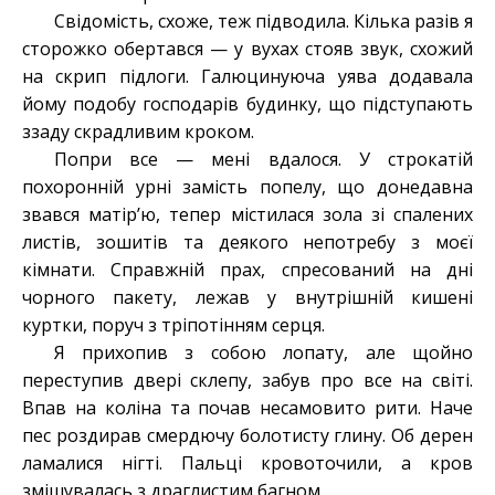
Свідомість, схоже, теж підводила. Кілька разів я
сторожко обертався — у вухах стояв звук, схожий
на скрип підлоги. Галюцинуюча уява додавала
йому подобу господарів будинку, що підступають
ззаду скрадливим кроком.
Попри все — мені вдалося. У строкатій
похоронній урні замість попелу, що донедавна
звався матір’ю, тепер містилася зола зі спалених
листів, зошитів та деякого непотребу з моєї
кімнати. Справжній прах, спресований на дні
чорного пакету, лежав у внутрішній кишені
куртки, поруч з тріпотінням серця.
Я прихопив з собою лопату, але щойно
переступив двері склепу, забув про все на світі.
Впав на коліна та почав несамовито рити. Наче
пес роздирав смердючу болотисту глину. Об дерен
ламалися нігті. Пальці кровоточили, а кров
змішувалась з драглистим багном.