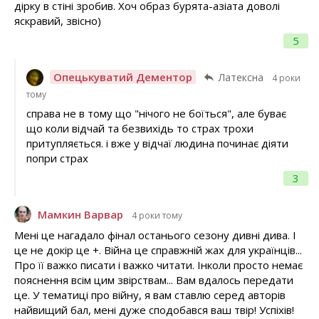
дірку в стіні зробив. Хоч образ бурята-азіата доволі
яскравий, звісно)
5
Опецькуватий Дементор
Латексна
4 роки
тому
справа не в тому що "нічого не боїться", але буває
що коли відчай та безвихідь то страх трохи
притупляється. і вже у відчаї людина починає діяти
попри страх
3
Мамкин Варвар
4 роки тому
Мені це нагадало фінал останього сезону дивні дива. І
це не докір це +. Війна це справжній жах для українців...
Про її важко писати і важко читати. Інколи просто немає
пояснення всім цим звірствам... Вам вдалось передати
це. У тематиці про війну, я вам ставлю серед авторів
найвищий бал, мені дуже сподобався ваш твір! Успіхів!