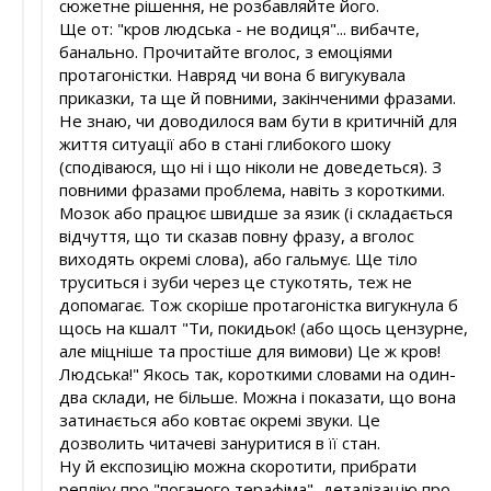
сюжетне рішення, не розбавляйте його.
Ще от: "кров людська - не водиця"... вибачте,
банально. Прочитайте вголос, з емоціями
протагоністки. Навряд чи вона б вигукувала
приказки, та ще й повними, закінченими фразами.
Не знаю, чи доводилося вам бути в критичній для
життя ситуації або в стані глибокого шоку
(сподіваюся, що ні і що ніколи не доведеться). З
повними фразами проблема, навіть з короткими.
Мозок або працює швидше за язик (і складається
відчуття, що ти сказав повну фразу, а вголос
виходять окремі слова), або гальмує. Ще тіло
труситься і зуби через це стукотять, теж не
допомагає. Тож скоріше протагоністка вигукнула б
щось на кшалт "Ти, покидьок! (або щось цензурне,
але міцніше та простіше для вимови) Це ж кров!
Людська!" Якось так, короткими словами на один-
два склади, не більше. Можна і показати, що вона
затинається або ковтає окремі звуки. Це
дозволить читачеві зануритися в її стан.
Ну й експозицію можна скоротити, прибрати
репліку про "поганого терафіма", деталізацію про