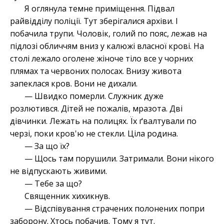
Я оглянула темне приміщення. Підвал
райвідділу поліції. Тут зберігалися архіви. І
побачила трупи. Чоловік, голий по пояс, лежав на
підлозі обличчям вниз у калюжі власної крові. На
столі лежало оголене жіноче тіло все у чорних
плямах та червоних полосах. Внизу живота
запеклася кров. Вони не дихали.
— Швидко померли. Служник дуже
розлютився. Дітей не пожалів, мразота. Дві
дівчинки. Лежать на полицях. Їх ґвалтували по
черзі, поки кров'ю не стекли. Ціла родина.
— За що їх?
— Щось там порушили. Затримали. Вони нікого
не відпускають живими.
— Тебе за що?
Священник хихикнув.
— Відспівування страчених полонених попри
заборону. Хтось побачив. Тому я тут.