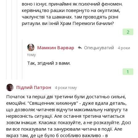
воно і існує. принаймні як психічний феномен.
керівництво рашки повернуто на окултизмі,
чаклунстві та шаманах. там проводять різні
ритаули. ви їхній Храм Перемоги бачили?
2
Мамкин Варвар
Опецькуватий
4 роки
тому
Так, згідний з вами.
1
Підлий Патрон
4 роки тому
Початок та перші дві третини були достатньо сильні,
емоційні. "Священник хихикнув" - дуже вдала деталь,
що дозволяє читачеві відчути максимальну напругу та
нервозність ситуації. Але остання третина читається
зовсім інакше. Класика: показуйте, а не розказуйте. Досі
ви все показували та занурювали читача в події. Але
якраз там, де це було б особливо важливо - в