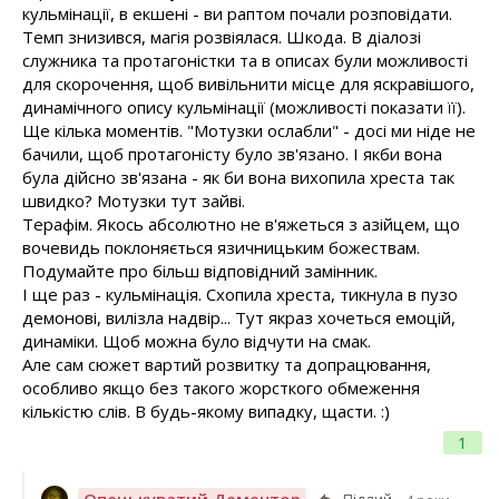
кульмінації, в екшені - ви раптом почали розповідати.
Темп знизився, магія розвіялася. Шкода. В діалозі
служника та протагоністки та в описах були можливості
для скорочення, щоб вивільнити місце для яскравішого,
динамічного опису кульмінації (можливості показати її).
Ще кілька моментів. "Мотузки ослабли" - досі ми ніде не
бачили, щоб протагоністу було зв'язано. І якби вона
була дійсно зв'язана - як би вона вихопила хреста так
швидко? Мотузки тут зайві.
Терафім. Якось абсолютно не в'яжеться з азійцем, що
вочевидь поклоняється язичницьким божествам.
Подумайте про більш відповідний замінник.
І ще раз - кульмінація. Схопила хреста, тикнула в пузо
демонові, вилізла надвір... Тут якраз хочеться емоцій,
динаміки. Щоб можна було відчути на смак.
Але сам сюжет вартий розвитку та допрацювання,
особливо якщо без такого жорсткого обмеження
кількістю слів. В будь-якому випадку, щасти. :)
1
Опецькуватий Дементор