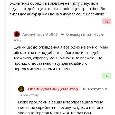
окультний обряд та викликає нечисту силу. якій
віддає людей - це з точки героїні ще страшніше бо
виглядає абсурдним і вона відчуває себе безсилою
-2
Anonymous #5843
Опецькуватий
4 роки
тому
Думки щодо оповідання я все одно не зміню. Мені
абсолютно не подобається його посил та ідеї.
Можливо, справа у мені, однак я не вважаю, що
пройшло достатньо часу для подібного
переосмислення теми катівень.
4
Опецькуватий Дементор
Anonymous
4 роки тому
може проблеми в вашій інтерпретації? в тому
яке ваше сприйняття посилу та ідеї, а не того
яке воно справді містить? я ще раз вам