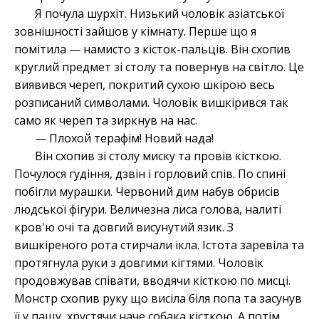
Я почула шурхіт. Низький чоловік азіатської
зовнішності зайшов у кімнату. Перше що я
помітила — намисто з кісток-пальців. Він схопив
круглий предмет зі столу та повернув на світло. Це
виявився череп, покритий сухою шкірою весь
розписаний символами. Чоловік вишкірився так
само як череп та зиркнув на нас.
— Плохой терафім! Новий нада!
Він схопив зі столу миску та провів кісткою.
Почулося гудіння, дзвін і горловий спів. По спині
побігли мурашки. Червоний дим набув обрисів
людської фігури. Величезна лиса голова, налиті
кров'ю очі та довгий висунутий язик. З
вишкіреного рота стирчали ікла. Істота заревіла та
протягнула руки з довгими кігтями. Чоловік
продовжував співати, вводячи кісткою по мисці.
Монстр схопив руку що висіла біля попа та засунув
її у пащу, хрустячи наче собака кісткою. А потім