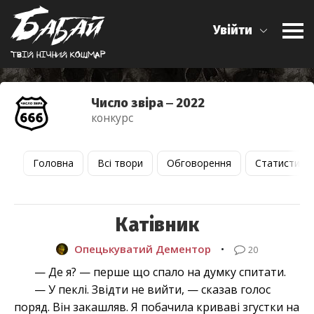
Увійти
Твiй нiчний кошмар
Число звіра ‒ 2022
конкурс
Головна
Всі твори
Обговорення
Статистика
Катівник
Опецькуватий Дементор
•
20
— Де я? — перше що спало на думку спитати.
— У пеклі. Звідти не вийти, — сказав голос
поряд. Він закашляв. Я побачила криваві згустки на