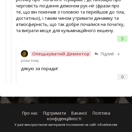
черговість поїдання демоном рук-ніг (фрази про
те, що він покінчив з головою та перейшов до тіла,
достатньо), і таким чином утримати динаміку та
атмосферність, що так добре почалися на початку,
та виграти місце для кульмінаційного екшену.
3
Опецькуватий Дементор
Підлий
4
роки тому
дякую за поради!
0
Про нас
Підтримати
Вакансії
Політика
конфіденційності
У разі використання матеріалів посилання на сайт обов'язкове