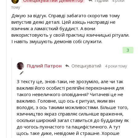
Підлий
4 роки
тому
Дякую за відгук. Справді забагато скоротив тому
випустив деякі деталі. Цей азієць насправді не
язичник а ламаїсткий буддист. А вони
використовують у своїй практиці язичницькі рітуали.
І навіть змушують демонів собі служити.
3
Підлий Патрон
Опецькуватий
4 роки тому
З тексту це, знов-таки, не зрозуміло, але чи так
важливі його особисті релігійні переконання для
такого невеличкого оповідання? Читачеві це не
важливо. Головне, що ось є ритуал, яким він
володіє, з ось такими можливостями. Більше того,
язичництво якраз справляє сильніше враження,
оскільки широкий загал ставиться до буддизму як
до чогось пухнастого та пацифістичного. А тут
щось таке дике, невідоме й страшне. Хороше