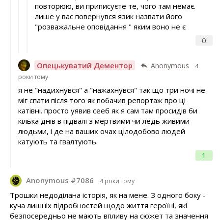
повторюю, ви приписуєте те, чого там немає.
лише у вас повернувся язик назвати його
"розважальне оповідання " яким воно не є
0
Опецькуватий Дементор
Anonymous
4
роки тому
я не "надихнувся" а "нажахнувся" так що три ночі не
міг спати після того як побачив репортаж про ці
катівні. просто уявив сееб як я сам там просидів би
кілька днів в підвалі з мертвими чи ледь живими
людьми, і де на ваших очах цілодобово людей
катують та гвалтують.
1
Anonymous #7086
4 роки тому
Трошки недоділана історія, як на мене. З одного боку -
куча лишніх підробностей щодо життя героїні, які
безпосередньо не мають впливу на сюжет та значення