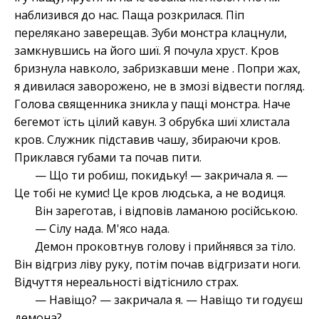
наблизився до нас. Паща розкрилася. Піп
перелякано заверещав. Зуби монстра клацнули,
замкнувшись на його шиї. Я почула хруст. Кров
бризнула навколо, забризкавши мене . Попри жах,
я дивилася заворожено, не в змозі відвести погляд.
Голова священника зникла у пащі монстра. Наче
бегемот їсть цілий кавун. З обрубка шиї хлистала
кров. Служник підставив чашу, збираючи кров.
Приклався губами та почав пити.
— Що ти робиш, покидьку! — закричала я. —
Це тобі не кумис! Це кров людська, а не водиця.
Він зареготав, і відповів ламаною російською.
— Сілу нада. М'ясо нада.
Демон проковтнув голову і прийнявся за тіло.
Він відгриз ліву руку, потім почав відгризати ноги.
Відчуття нереальності відтіснило страх.
— Навіщо? — закричала я. — Навіщо ти годуєш
демона?