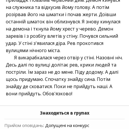
приладдя. Повалив червоний дим. Демон кинувся
на служника та відкусив йому голову. А потім
розірвав його на шматки і почав жерти. Доївши
останній шматок він облизнувся. Я знову кинулася
на демона і ткнула йому хрест у черево. Демон
заревів і з розбігу влетів у стіну. Почувся сильний
удар. У стіні з'явилася діра. Рев прокотився
вулицями нічного міста.
Я викарабкалася через отвір у стіні. Назовні ніч.
Десь далі по вулиці долітає рев, крики людей та
постріли. Їм зараз не до мене. Піду додому. А далі
щось придумаю. Спочатку знайду сина. Потім
знайду де сховатися. Поки не прийдуть наші. А
вони прийдуть. Обов'язково!
Знаходиться в групах
Прийом оповідань
:
Допущені на конкурс