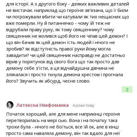
для історії. А з другого боку - деяких важливих деталей
не вистачає. наприклад що героїня зв'язана, що її били
чи погрожували вбити чи катували як тих нещасних що
вже померли. Ну й питаннячко - чому їй теж не
відрубали праву руку, як тому священнику? чому
священник не молився щоб його не чіпав цей демон? І
що він бачив як цей демон їсть людей і нічого не
зробив? як відстутність правої руки йому могла
завадити? чи цей священник насправді не достатньо
вірив у порятунок від свого бога що так просто дав
демону себе з'їсти, а ця відчайдушна дівчина не
злякалася і просто ткнула демона хрестом і прогнала
його? Звучить як абсурд, чесне слово.
2
Латексна Німфоманка
4 роки тому
Початок хороший, але для мене наприкінці героїня
перетворилась на мері сью. Вона і на початку така
трохи була - нічого не боїться, все їй ок, але в кінці
просто сама наваляла демону, він так вдало для неї