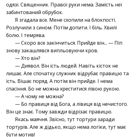
одязі. Священник. Правої руки нема. Замість неї
забинтований обрубок.
Я згадала все. Мене схопили на блокпості.
Розлучили з сином. Потім допити. І біль. Хвилі
болю. І темрява.
— Скоро все закінчиться. Прийде він... — Піп
знову закашлявся випльовуючи кров.
— Хто він?
— Диявол. Він їсть людей. Навіть кісток не
лишає. Але спочатку служник відрубає правицю та
їсть. Вішає поряд. А потім він прийде. І нема
спасіння. Бо не можна хреститися лівою рукою.
— А чому не можна?
— Бо правиця від Бога, а лівиця від нечистого.
Він це знає. Тому завжди відрізає правицю.
Якась маячня. Звісно, тут тортури заради
тортурів. Але ж дідько, якщо нема логіки, тут має
бути мотив!