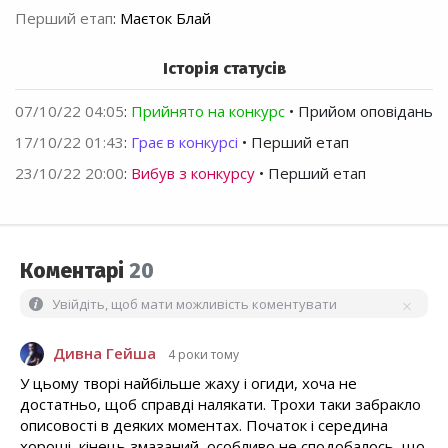
Перший етап
:
Маєток Блай
Історія статусів
07/10/22 04:05
:
Прийнято на конкурс
• Прийом оповідань
17/10/22 01:43
:
Грає в конкурсі
• Перший етап
23/10/22 20:00
:
Вибув з конкурсу
• Перший етап
Коментарі
20
Увійдіть, щоб мати можливість коментувати
Дивна Гейша
4 роки тому
У цьому творі найбільше жаху і огиди, хоча не
достатньо, щоб справді налякати. Трохи таки забракло
описовості в деяких моментах. Початок і середина
хороші, кінець змазаний, особливо не сподобалось, що