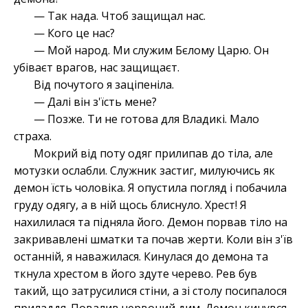
— Так нада. Чтоб защищал нас.
— Кого це нас?
— Мой народ. Ми служим Бєлому Царю. Он
убіваєт врагов, нас защищаєт.
Від почутого я заціпеніла.
— Далі він з'їсть мене?
— Позже. Ти не готова для Владикі. Мало
страха.
Мокрий від поту одяг прилипав до тіла, але
мотузки ослабли. Служник застиг, милуючись як
демон їсть чоловіка. Я опустила погляд і побачила
груду одягу, а в ній щось блиснуло. Хрест! Я
нахилилася та підняла його. Демон порвав тіло на
закривавлені шматки та почав жерти. Коли він з'їв
останній, я наважилася. Кинулася до демона та
ткнула хрестом в його здуте черево. Рев був
такий, що затрусилися стіни, а зі столу посипалося