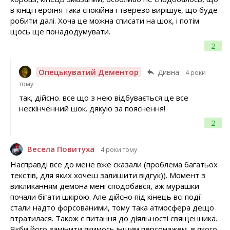
в кінці героїня така спокійна і тверезо вирішує, що буде
робити далі. Хоча це можна списати на шок, і потім
щось ще понадодумувати.
2
Опецькуватий Дементор
Дивна
4 роки
тому
так, дійсно. все що з нею відбувається це все
нескінченний шок. дякую за пояснення!
2
Весела Повитуха
4 роки тому
Насправді все до мене вже сказали (проблема багатьох
текстів, для яких хочеш залишити відгук)). Момент з
викликанням демона мені сподобався, аж мурашки
почали бігати шкірою. Але дійсно під кінець всі події
стали надто форсованими, тому така атмосфера дещо
втратилася. Також є питання до діяльності священника.
Якби його замінити якимось іншим персонажем, в якого