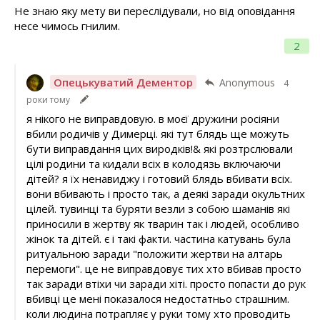
Не знаю яку мету ви переслідували, но від оповідання
несе чимось гнилим.
2
Опецькуватий Дементор
Anonymous
4
роки тому
я нікого не виправдовую. в моєї дружини росіяни
вбили родичів у Димерці. які тут блядь ще можуть
бути виправдання цих виродків!& які розтрслювали
цілі родини та кидали всіх в колодязь включаючи
дітей? я їх ненавиджу і готовий блядь вбивати всіх.
вони вбивають і просто так, а деякі заради окультних
цілей. тувинці та буряти везли з собою шаманів які
приносили в жертву як тварин так і людей, особливо
жінок та дітей. є і такі факти. частина катувань була
ритуальною заради "положити жертви на алтарь
перемоги". це не виправдовує тих хто вбивав просто
так заради втіхи чи заради хіті. просто попасти до рук
вбивці це мені показалося недостатньо страшним.
коли людина потрапляє у руки тому хто проводить