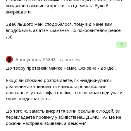
випадково опинився хрести, то це можна було б
виправдати.
Здебільшого мені сподобалося, тому від мене вам
вподобайка, азіатам-шаманам і їх покровителям peace
да)
2
Anonymous #5843
4 роки тому
До твору претензій майже немає. Основна - до ідеї.
Якщо ви спокійно розповідаєте, як «надихнулися»
реальними катівнями та написали розважальне
оповідання у стилі «фантастік», то я починаю відчувати
свою неадекватність.
До того ж, замість викриття вини реальних людей, ви
перекладаєте провину у вбивстві на... ДЕМОНА? Це не
росіяни насправді вбивали, а демони?