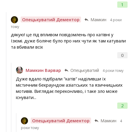
1
Опецькуватий Дементор
Мамкин
4 роки
тому
дякую! це під впливом повідомлень про катівні у
Ізюмі. дуже боляче було про них чути як там катували
та вбивали всіх
0
Мамкин Варвар
Опецькуватий
4 роки тому
Дуже вдало підібрали "катів" наділивши їх
містичним бекраундом азіатських та язичницьких
мотивів. Виглядає переконливо, і таке зло може
існувати...
2
Опецькуватий Дементор
Мамкин
4
роки тому