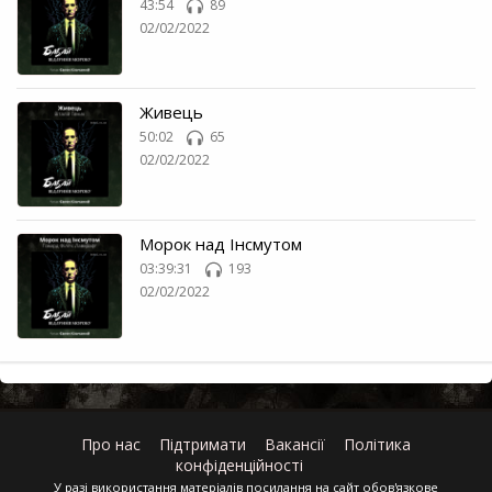
43:54
89
02/02/2022
Живець
50:02
65
02/02/2022
Морок над Інсмутом
03:39:31
193
02/02/2022
Про нас
Підтримати
Вакансії
Політика
конфіденційності
У разі використання матеріалів посилання на сайт обов'язкове