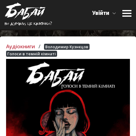
Увійти
Ви думали, це казочки?
Аудіокниги
/
Володимир Кузнєцов
Голоси в темній кімнаті