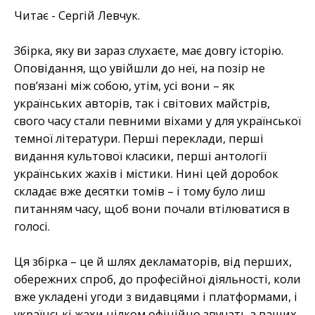
Читає - Сергій Левчук.
Збірка, яку ви зараз слухаєте, має довгу історію.
Оповідання, що увійшли до неї, на позір не
пов’язані між собою, утім, усі вони – як
українських авторів, так і світових майстрів,
свого часу стали певними віхами у для української
темної літератури. Перші переклади, перші
видання культової класики, перші антології
українських жахів і містики. Нині цей доробок
складає вже десятки томів – і тому було лиш
питанням часу, щоб вони почали втілюватися в
голосі.
Ця збірка – це й шлях декламаторів, від перших,
обережних спроб, до професійної діяльності, коли
вже укладені угоди з видавцями і платформами, і
українські жахи цілком офіційно звучать з ваших