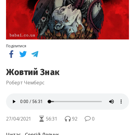
Поділитися
Жовтий Знак
Роберт Чемберс
27/04/2021
56:31
92
0
Читає - Сергій Левчук.