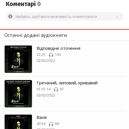
Коментарі
0
Увійдіть, щоб мати можливість коментувати
Останні додані аудіокниги
Відповідне оточення
22:25
163
02/02/2022
Гречаний, липовий, кривавий
01:01:14
97
02/02/2022
Ваня
43:54
89