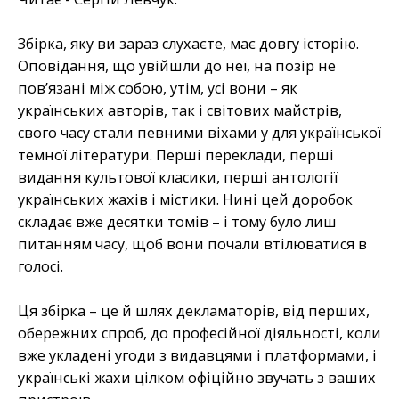
Збірка, яку ви зараз слухаєте, має довгу історію.
Оповідання, що увійшли до неї, на позір не
пов’язані між собою, утім, усі вони – як
українських авторів, так і світових майстрів,
свого часу стали певними віхами у для української
темної літератури. Перші переклади, перші
видання культової класики, перші антології
українських жахів і містики. Нині цей доробок
складає вже десятки томів – і тому було лиш
питанням часу, щоб вони почали втілюватися в
голосі.
Ця збірка – це й шлях декламаторів, від перших,
обережних спроб, до професійної діяльності, коли
вже укладені угоди з видавцями і платформами, і
українські жахи цілком офіційно звучать з ваших