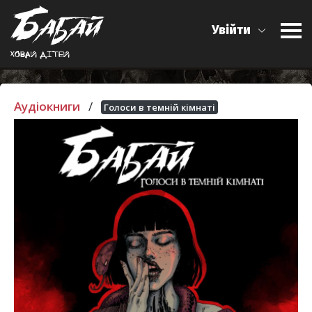
Увійти
Ховай дiтей
Аудіокниги
/
Голоси в темній кімнаті