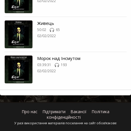
02/02/2022
Живець
50:02
65
02/02/2022
Морок над Інсмутом
03:39:31
193
02/02/2022
Про нас
Підтримати
Вакансії
Політика
конфіденційності
У разі використання матеріалів посилання на сайт обов'язкове