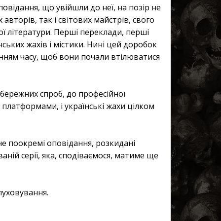
Оповідання, що увійшли до неї, на позір не
х авторів, так і світових майстрів, свого
ої літератури. Перші переклади, перші
нських жахів і містики. Нині цей доробок
анням часу, щоб вони почали втілюватися
обережних спроб, до професійної
і платформами, і українські жахи цілком
не поокремі оповідання, розкидані
ній серії, яка, сподіваємося, матиме ще
луховування.