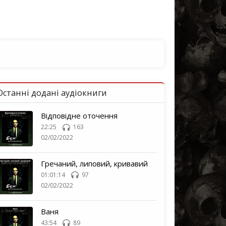
Останні додані аудіокниги
Відповідне оточення
22:25
163
02/02/2022
Гречаний, липовий, кривавий
01:01:14
97
02/02/2022
Ваня
43:54
89