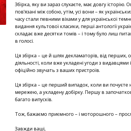
Збірка, яку ви зараз слухаєте, має довгу історію. 
пов’язані між собою, утім, усі вони – як українськи
часу стали певними віхами у для української темн
видання культової класики, перші антології украї
складає вже десятки томів – і тому було лиш пит
в голосі.
Ця збірка – це й шлях декламаторів, від перших, 
діяльності, коли вже укладені угоди з видавцями 
офіційно звучать з ваших пристроїв.
Ця збірка – це перший випадок, коли ви почуєте 
мережею, а укладену добірку. Першу в започаткова
багато випусків.
Тож, бажаємо приємного – і моторошного – прос
Завжди ваші,