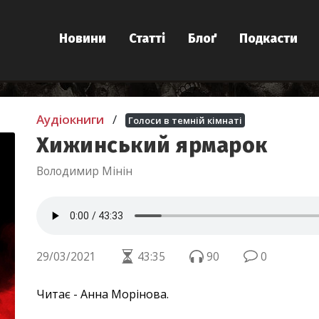
Новини
Статті
Блоґ
Подкасти
Аудіокниги
/
Голоси в темній кімнаті
Хижинський ярмарок
Володимир Мінін
29/03/2021
43:35
90
0
Читає - Анна Морінова.