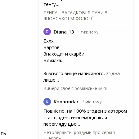
тенгу…
ТЕНҐУ – ЗАГАДКОВІ ЛІТУНИ З
ЯПОНСЬКОЇ МІФОЛОГІЇ
Diana_13
1 тиж. тому
Еххх
Вартові
Знаходити скарби.
Бджілка.
Зі всього вище написаного, згідна
лише…
Вибери своє сіроманське ім'я!
Konbondar
3 міс. тому
Повністю, на 100% згоден з автором
статті, ідентичні емоції після
перегляду цьо…
Нетолерантні роздуми про серіал
ють
«Терор»