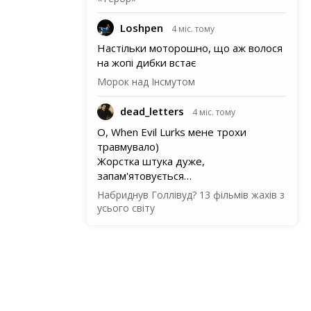
Loshpen
4 міс. тому
Настільки моторошно, що аж волося
на жопі дибки встає
Морок над Інсмутом
dead_letters
4 міс. тому
О, When Evil Lurks мене трохи
травмувало)
Жорстка штука дуже,
запам'ятовується…
Набриднув Голлівуд? 13 фільмів жахів з
усього світу