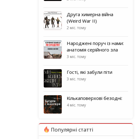
Друга химерна війна
(Weird War II)
2 міс. тому
Народжені поруч із нами:
анатомія серійного зла
3 міс. тому
Гості, які забули піти
3 міс. тому
Кількаповерхові безодні:
4 міс. тому
Популярні статті