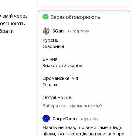
х змій через
Зараз обговорюють
 пояснюють
ібрати
SGan
17 год. тому
Курень
Скарбничі
Вміння
Знаходити скарби
Сіроманське ім'я
Спалах
Потрібно ще…
Вибери своє сіроманське ім'я!
CarpeDiem
4 дн. тому
Навіть не знав, що вони саме з Індії
пішли, тут також цікаво написано про