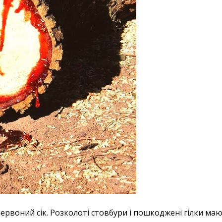
ервоний сік. Розколоті стовбури і пошкоджені гілки ма