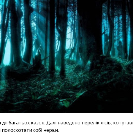
 дії багатьох казок. Далі наведено перелік лісів, котрі 
 полоскотати собі нерви.