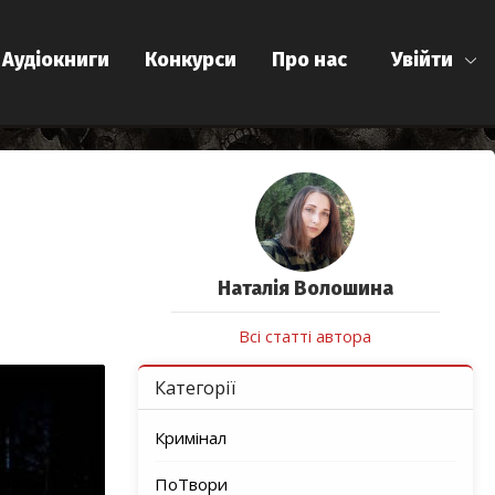
Аудіокниги
Конкурси
Про нас
Увійти
Наталiя Волошина
Всі статті автора
Категорії
Кримінал
ПоТвори