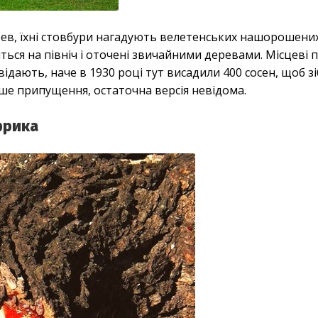
дерев, їхні стовбури нагадують велетенських нашорошени
ляться на північ і оточені звичайними деревами. Місцеві
дають, наче в 1930 році тут висадили 400 сосен, щоб з
ише припущення, остаточна версія невідома.
фрика