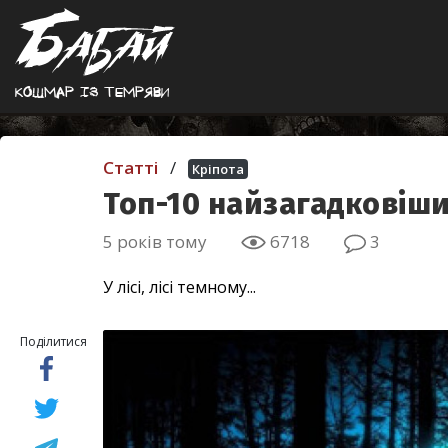
Кошмар iз темряви
Статті
/
Кріпота
Топ-10 найзагадковіших 
5 років тому
6718
3
У лісі, лісі темному...
Поділитися