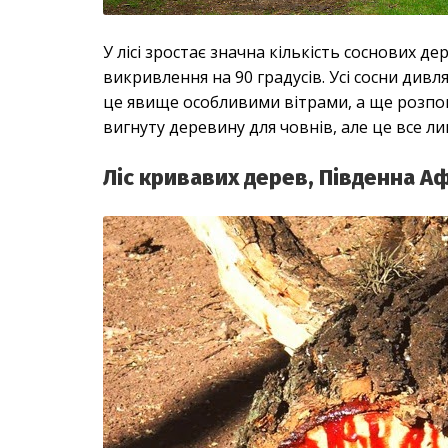
У лісі зростає значна кількість соснових 
викривлення на 90 градусів. Усі сосни див
це явище особливими вітрами, а ще розпові
вигнуту деревину для човнів, але це все л
Ліс кривавих дерев, Південна А