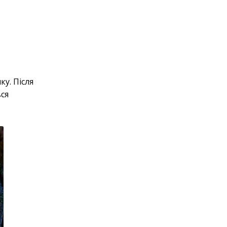
у. Після
вся