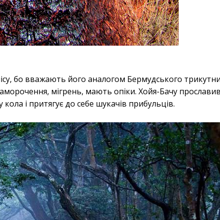
лісу, бо вважають його аналогом Бермудського трикутник
аморочення, мігрень, мають опіки. Хойя-Бачу прослави
 кола і притягує до себе шукачів прибульців.