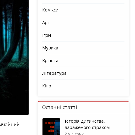
Комікси
Арт
Ігри
Музика
Кріпота
Література
Кіно
Останні статті
Історія дитинства,
звичайний
зараженого страхом
2 міс. тому