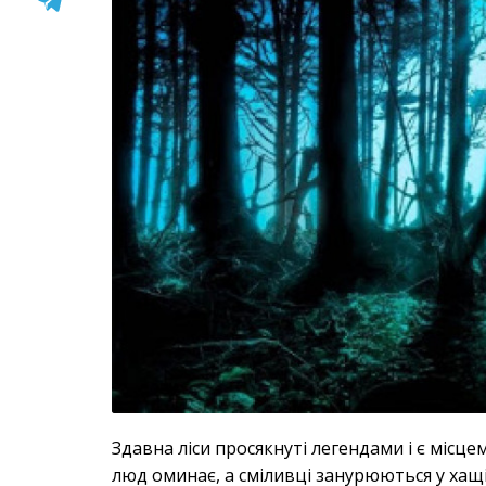
Здавна ліси просякнуті легендами і є місцем
люд оминає, а сміливці занурюються у хащі