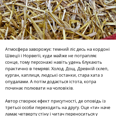
Атмосфера заворожує: темний ліс десь на кордоні
Швеції і Норвегії, куди майже не потрапляє
сонце, тому персонажі навіть удень блукають
практично в темряві. Холод. Дощ. Древній склеп,
курган, каплиця, людські останки, стара хата з
опудалами. А потім додається істота, котра
починає полювати на чоловіків.
Автор створює ефект присутності, де оповідь із
третьої особи переходить на другу. Оце «ти» наче
ламає четверту стіну і читач переноситься у