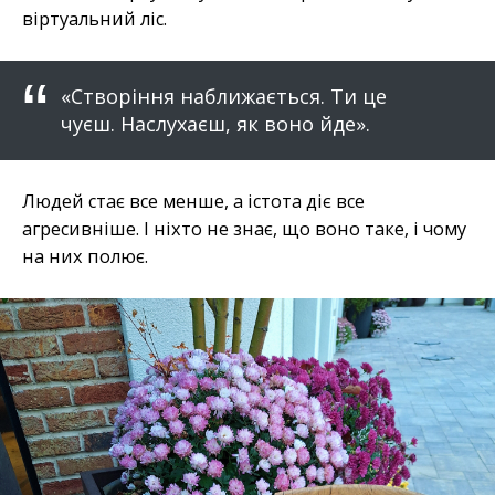
віртуальний ліс.
«Створіння наближається. Ти це
чуєш. Наслухаєш, як воно йде».
Людей стає все менше, а істота діє все
агресивніше. І ніхто не знає, що воно таке, і чому
на них полює.