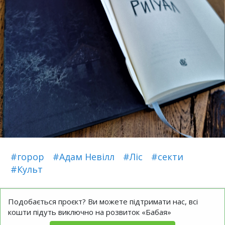
#горор
#Адам Невілл
#Ліс
#секти
#Культ
Подобається проєкт? Ви можете підтримати нас, всі
кошти підуть виключно на розвиток «Бабая»