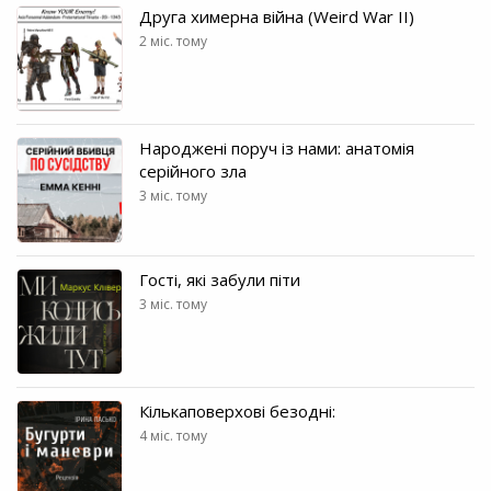
Друга химерна війна (Weird War II)
2 міс. тому
Народжені поруч із нами: анатомія
серійного зла
3 міс. тому
Гості, які забули піти
3 міс. тому
Кількаповерхові безодні:
4 міс. тому