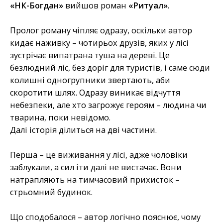
«НК-Богдан»
вийшов роман
«Ритуал»
.
Пролог роману чіпляє одразу, оскільки автор
кидає наживку – чотирьох друзів, яких у лісі
зустрічає випатрана туша на дереві. Це
безлюдний ліс, без доріг для туристів, і саме сюди
колишні одногрупники звертають, аби
скоротити шлях. Одразу виникає відчуття
небезпеки, але хто загрожує героям – людина чи
тварина, поки невідомо.
Далі історія ділиться на дві частини.
Перша – це виживання у лісі, адже чоловіки
заблукали, а сил іти далі не вистачає. Вони
натрапляють на тимчасовий прихисток –
стрьомний будинок.
Що сподобалося – автор логічно пояснює, чому