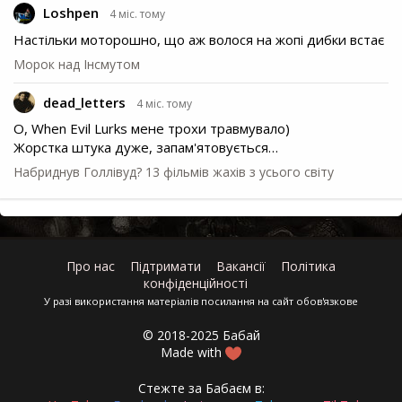
Loshpen
4 міс. тому
Настільки моторошно, що аж волося на жопі дибки встає
Морок над Інсмутом
dead_letters
4 міс. тому
О, When Evil Lurks мене трохи травмувало)
Жорстка штука дуже, запам'ятовується…
Набриднув Голлівуд? 13 фільмів жахів з усього світу
Про нас
Підтримати
Вакансії
Політика
конфіденційності
У разі використання матеріалів посилання на сайт обов'язкове
© 2018-2025 Бабай
Made with
Стежте за Бабаєм в: