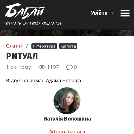
Увійти
Примара iз твоїх кошмарiв
Статті
/
Література
Кріпота
РИТУАЛ
1 рік тому
1197
0
Відгук на роман Адама Невілла
Наталiя Волошина
Всі статті автора