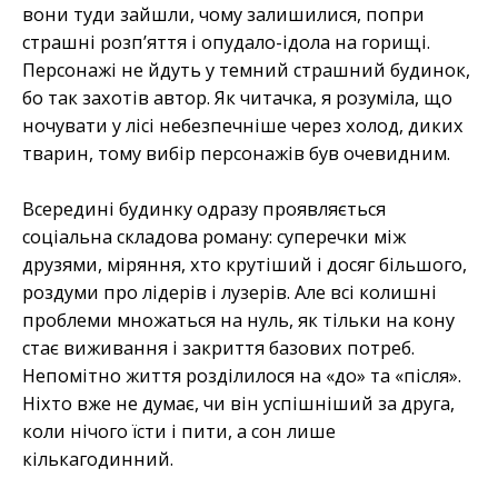
вони туди зайшли, чому залишилися, попри
страшні розп’яття і опудало-ідола на горищі.
Персонажі не йдуть у темний страшний будинок,
бо так захотів автор. Як читачка, я розуміла, що
ночувати у лісі небезпечніше через холод, диких
тварин, тому вибір персонажів був очевидним.
Всередині будинку одразу проявляється
соціальна складова роману: суперечки між
друзями, міряння, хто крутіший і досяг більшого,
роздуми про лідерів і лузерів. Але всі колишні
проблеми множаться на нуль, як тільки на кону
стає виживання і закриття базових потреб.
Непомітно життя розділилося на «до» та «після».
Ніхто вже не думає, чи він успішніший за друга,
коли нічого їсти і пити, а сон лише
кількагодинний.