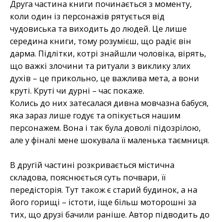
Друга частина книги починається з моменту,
коли один із персонажів рятується від
чудовиська та виходить до людей. Це лише
середина книги, тому розумієш, що радіє він
дарма. Підлітки, котрі знайшли чоловіка, вірять,
що важкі злочини та ритуали з виклику злих
духів – це прикольно, це важлива мета, а вони
круті. Круті чи дурні – час покаже.
Колись до них затесалася дивна мовчазна бабуся,
яка зараз лише годує та опікується нашим
персонажем. Вона і так була доволі підозрілою,
але у фіналі мене шокувала її маленька таємниця.
В другій частині розкривається містична
складова, пояснюється суть почвари, її
передісторія. Тут також є старий будинок, а на
його горищі – істоти, іще більш моторошні за
тих, що друзі бачили раніше. Автор підводить до