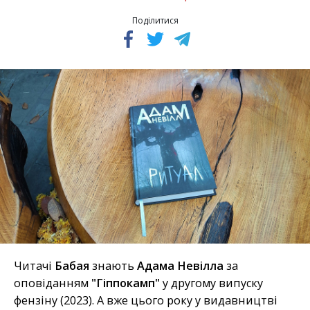
Поділитися
Читачі
Бабая
знають
Адама Невілла
за
оповіданням
"Гіппокамп"
у другому випуску
фензіну (2023). А вже цього року у видавництві