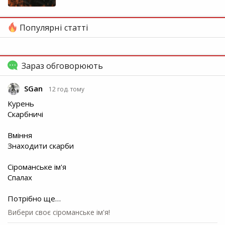
Популярні статті
Зараз обговорюють
SGan
12 год. тому
Курень
Скарбничі
Вміння
Знаходити скарби
Сіроманське ім'я
Спалах
Потрібно ще…
Вибери своє сіроманське ім'я!