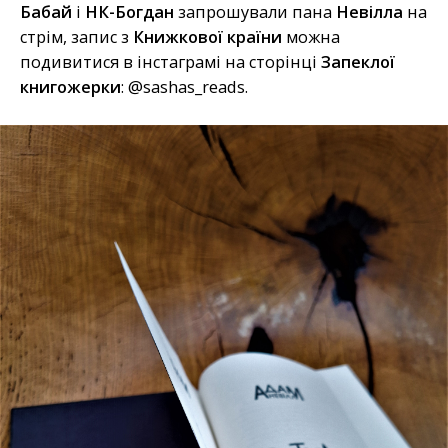
Бабай
і
НК-Богдан
запрошували пана
Невілла
на
стрім, запис з
Книжкової країни
можна
подивитися в інстаграмі на сторінці
Запеклої
книгожерки
: @sashas_reads.