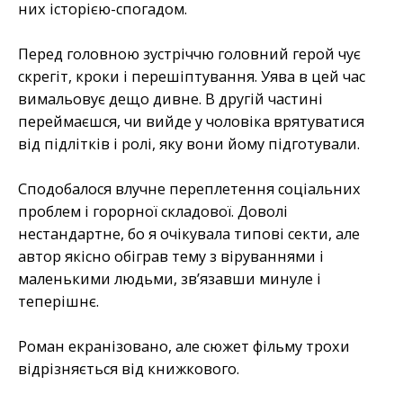
них історією-спогадом.
Перед головною зустріччю головний герой чує
скрегіт, кроки і перешіптування. Уява в цей час
вимальовує дещо дивне. В другій частині
переймаєшся, чи вийде у чоловіка врятуватися
від підлітків і ролі, яку вони йому підготували.
Сподобалося влучне переплетення соціальних
проблем і горорної складової. Доволі
нестандартне, бо я очікувала типові секти, але
автор якісно обіграв тему з віруваннями і
маленькими людьми, зв’язавши минуле і
теперішнє.
Роман екранізовано, але сюжет фільму трохи
відрізняється від книжкового.