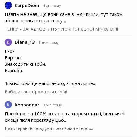
CarpeDiem
4 дн. тому
Навіть не знав, що вони саме з Індії пішли, тут також
цікаво написано про тенгу…
ТЕНҐУ – ЗАГАДКОВІ ЛІТУНИ З ЯПОНСЬКОЇ МІФОЛОГІЇ
Diana_13
1 тиж. тому
Еххх
Вартові
Знаходити скарби.
Бджілка.
Зі всього вище написаного, згідна лише…
Вибери своє сіроманське ім'я!
Konbondar
3 міс. тому
Повністю, на 100% згоден з автором статті, ідентичні
емоції після перегляду цьо…
Нетолерантні роздуми про серіал «Терор»