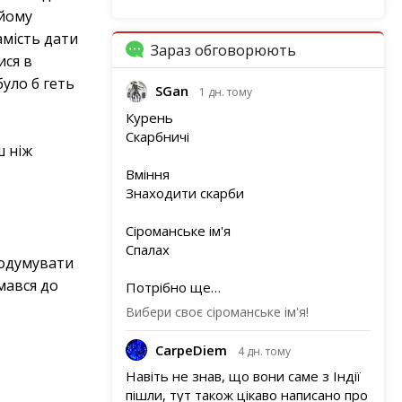
 йому
замість дати
Зараз обговорюють
ися в
було б геть
SGan
1 дн. тому
Курень
Скарбничі
ш ніж
Вміння
Знаходити скарби
Сіроманське ім'я
Спалах
родумувати
мався до
Потрібно ще…
Вибери своє сіроманське ім'я!
CarpeDiem
4 дн. тому
Навіть не знав, що вони саме з Індії
пішли, тут також цікаво написано про