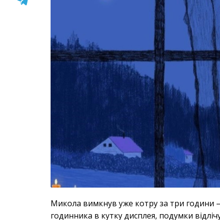
Микола вимкнув уже котру за три години —
годинника в кутку дисплея, подумки відлічу