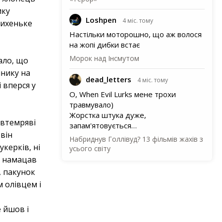
ику
Loshpen
4 міс. тому
тихеньке
Настільки моторошно, що аж волося
на жопі дибки встає
Морок над Інсмутом
ало, що
чнику на
dead_letters
4 міс. тому
і вперся у
О, When Evil Lurks мене трохи
травмувало)
Жорстка штука дуже,
івтемряві
запам'ятовується…
 він
Набриднув Голлівуд? 13 фільмів жахів з
керків, ні
усього світу
ю намацав
, пакунок
 олівцем і
е йшов і