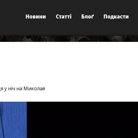
Новини
Статті
Блоґ
Подкасти
 у ніч на Миколая