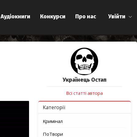
Аудіокниги
Конкурси
Про нас
Увійти
Українець Остап
Всі статті автора
Категорії
Кримінал
ПоТвори