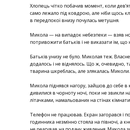
Хлопець чітко побачив момент, коли дев’ятк
само лежало під ковдрою, але ніби щось кла
в передпокої внизу почулась метушня.
Микола — на випадок небезпеки — взяв нож
потривожити батьків і не виказати їм, що 
Батьків унизу не було. Миколая теж. Власне,
додалось і не віднялось. Що ж, очевидно, т
тварина шкреблась, але злякалась Миколи.
Микола піднявся нагору, зайшов до себе в к
дивилися в чорноту ночі, поки не звикли на
літачками, намальованих на стінах кімнати
Телефон не працював. Екран загорався і п
годинника незмінно стояла на півночі, а 
не реагував на подачу живлення. Микола зн