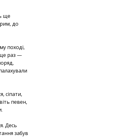
ть ще
трим, до
му поході,
 ще раз —
поряд,
спалахували
, сіпати,
віть певен,
и.
я. Десь
тання забув