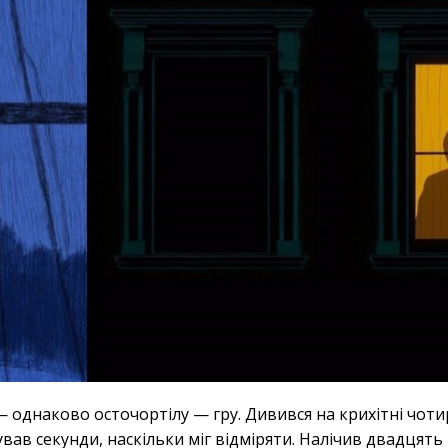
 однаково осточортілу — гру. Дивився на крихітні чот
вав секунди, наскільки міг відміряти. Налічив двадцять 