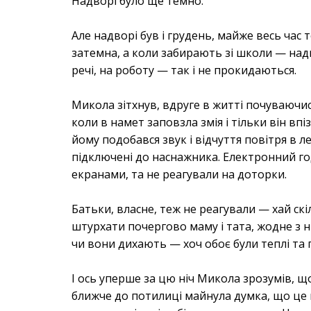
Надворі було ще темно.
Але надворі був і грудень, майже весь час
затемна, а коли забирають зі школи — надв
речі, на роботу — так і не прокидаються.
Микола зітхнув, вдруге в житті почуваючис
коли в намет заповзла змія і тільки він впі
йому подобався звук і відчуття повітря в 
підключені до наснажника. Електронний год
екранами, та не реагували на доторки.
Батьки, власне, теж не реагували — хай скі
штурхати почергово маму і тата, жодне з н
чи вони дихають — хоч обоє були теплі та п
І ось уперше за цю ніч Микола зрозумів, щ
ближче до потилиці майнула думка, що це м