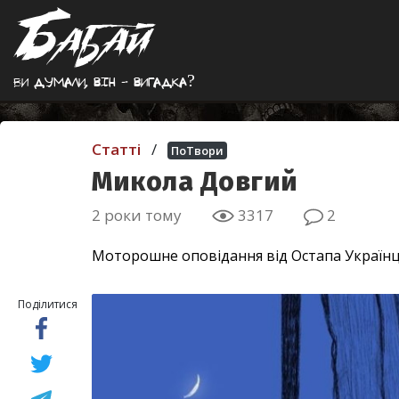
Ви думали, вiн - вигадка?
Статті
/
ПоТвори
Микола Довгий
2 роки тому
3317
2
Моторошне оповідання від Остапа Українця
Поділитися