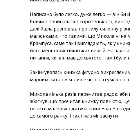
Написано було легко, дуже легко — він би 
Книжка починалася з коротенького, викладе
далі йшла розповідь про силу-силенну різн
малюнками, і то такими, що Микола ні на м
Крампуса, саме так і виглядають, як у кни
його менш християнських версій. На задньо
питання, які він мав до святого, там і були
Закінчувалась книжка фігурно викресленим 
марним питанням: лише чесної і сумлінної п
Микола кілька разів перечитав рядок, аби п
збагнув, що прочитав книжку повністю. Це 
не геть маленька дитяча книжечка. За годин
до самого ранку, і так і не зміг заснути.