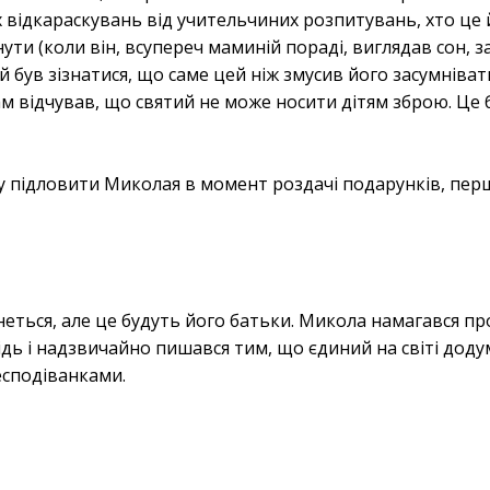
х відкараскувань від учительчиних розпитувань, хто це
снути (коли він, всупереч маминій пораді, виглядав сон, 
 був зізнатися, що саме цей ніж змусив його засумніват
 сам відчував, що святий не може носити дітям зброю. Це 
ду підловити Миколая в момент роздачі подарунків, пер
танеться, але це будуть його батьки. Микола намагався п
ідь і надзвичайно пишався тим, що єдиний на світі доду
есподіванками.