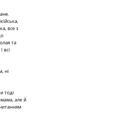
ане.
кійська,
а, все з
до
олая та
І всі
, ні
и тоді
 мама, але й
я читанням