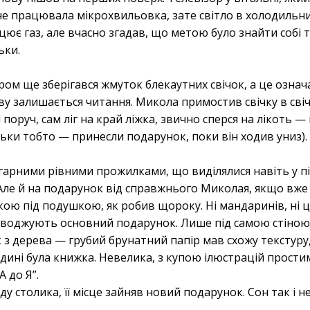
і не працювала мікрохвильовка, зате світло в холодильн
ацює газ, але вчасно згадав, що метою було знайти собі 
ьки.
ром ще зберігався жмуток блекаутних свічок, а це означ
у залишається читання. Микола примостив свічку в сві
оруч, сам ліг на край ліжка, звично сперся на лікоть — 
ьки тобто — принесли подарунок, поки він ходив униз).
 гарними рівними прожилками, що виділялися навіть у п
. Але й на подарунок від справжнього Миколая, якщо вже
ою під подушкою, як робив щороку. Ні мандаринів, ні цу
роводжують основний подарунок. Лише під самою стіно
з дерева — грубий брунатний папір мав схожу текстуру
дині була книжка. Невелика, з купою ілюстрацій простим
 до Я”.
 столика, її місце зайняв новий подарунок. Сон так і н