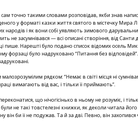
й сам точно такими словами розповідав, якби знав напис
ного у форматі казки життя святого в містечку Мира Лі
их народів і як вони собі уявляють зимового дарувальник
ить не засумнівався — всі описані створіння, від Санти 
жці пише. Нарешті було подано список відомих осель Мик
му форзаці було надруковано “Питання без відповідей”. 
 надруковані.
малозрозумілим рядком: “Немає в світі місця ні сумнівам
раці вимагають від вас, і тільки її приймають”.
ереконатися, що нічогісінько в ньому не розуміє, і тільк
були не такі товстелезні книжки, як деколи читала його
у він би її не подужав. Та й за дві. Певно, він захопивс