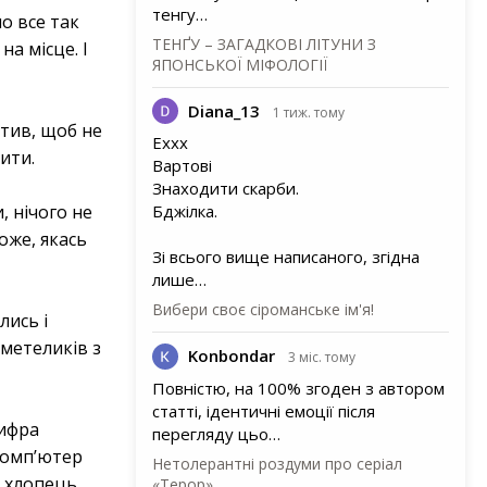
тенгу…
о все так
ТЕНҐУ – ЗАГАДКОВІ ЛІТУНИ З
а місце. І
ЯПОНСЬКОЇ МІФОЛОГІЇ
Diana_13
1 тиж. тому
ітив, щоб не
Еххх
ити.
Вартові
Знаходити скарби.
, нічого не
Бджілка.
оже, якась
Зі всього вище написаного, згідна
лише…
Вибери своє сіроманське ім'я!
лись і
 метеликів з
Konbondar
3 міс. тому
Повністю, на 100% згоден з автором
статті, ідентичні емоції після
Цифра
перегляду цьо…
Комп’ютер
Нетолерантні роздуми про серіал
й хлопець
«Терор»