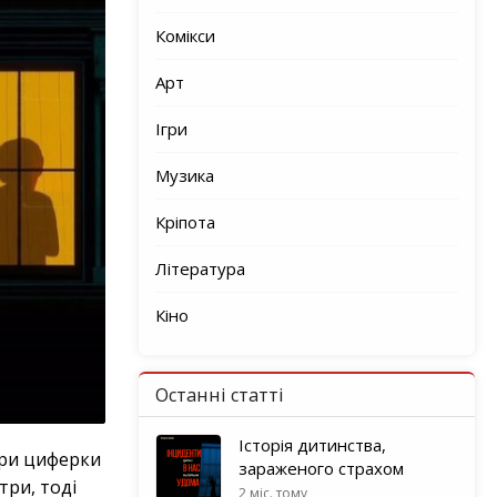
Комікси
Арт
Ігри
Музика
Кріпота
Література
Кіно
Останні статті
Історія дитинства,
ири циферки
зараженого страхом
три, тоді
2 міс. тому