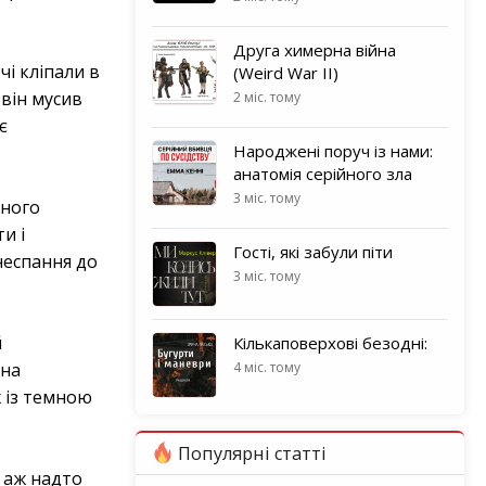
Друга химерна війна
чі кліпали в
(Weird War II)
 він мусив
2 міс. тому
є
Народжені поруч із нами:
анатомія серійного зла
3 міс. тому
чного
и і
Гості, які забули піти
неспання до
3 міс. тому
й
Кількаповерхові безодні:
 на
4 міс. тому
ж із темною
Популярні статті
 аж надто