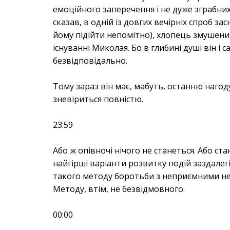
емоційного заперечення і не дуже зграбни
сказав, в одній із довгих вечірніх спроб за
йому підійти непомітно), хлопець змушений
існуванні Миколая. Бо в глибині душі він і
безвідповідально.
Тому зараз він має, мабуть, останню наго
зневіриться повністю.
23:59
Або ж опівночі нічого не станеться. Або с
найгірші варіанти розвитку подій заздалег
такого методу боротьби з неприємними н
Методу, втім, не безвідмовного.
00:00