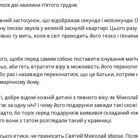
лося дві хвилини п’ятого грудня.
ний застосунок, що відображав секунди і мілісекунди. О
у ілюзію звуків у великій заснулій квартирі. Цього разу
вно ту мить, коли в світ приходить його тезко і почина
того, щоби перед самим собою поставити існування магі
ьо, аби геть втратити віру в можливість його перехопит
або раз і назавжди переконатися, що це батьки, котрим 
емирічному йому.
, добре відомі кожній дитині з певного віку: як Микола
гає за одну ніч? І чому його подарунки завжди такі схожі
адто, бо торік серед подарунків виявився складаний ні
ого вони з татом розглядали такий у крамниці.
ької етики, чи приносить Святий Миколай зброю. Після