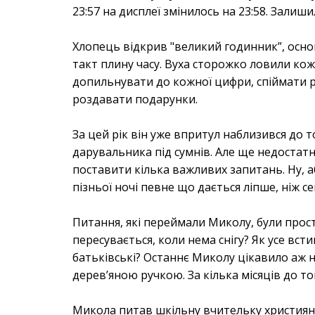
23:57 на дисплеї змінилось на 23:58. Залиши
Хлопець відкрив "великий годинник”, основ
такт плину часу. Вуха сторожко ловили кожн
допильнувати до кожної цифри, спіймати рі
роздавати подарунки.
За цей рік він уже впритул наблизився до 
дарувальника під сумнів. Але ще недостатн
поставити кілька важливих запитань. Ну, 
пізньої ночі певне що дається ліпше, ніж с
Питання, які переймали Миколу, були прості
пересувається, коли нема снігу? Як усе всти
батьківські? Останнє Миколу цікавило аж н
дерев’яною ручкою. За кілька місяців до т
Микола питав шкільну вчительку християнс