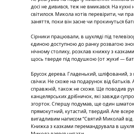
досі не дивився, теж не вмикався. На кухн
світилося. Микола хотів перевірити, чи пр
заняття, поки він засне чи прокинуться бат
Сірники працювали, в шухляді під телевізо
єдиною доступною до ранку розвагою знов
нічному столику, розклав книжку з казками п
щось тверде під подушкою (от жуки! — бат
Брусок дерева. Гладенький, шліфований, з
свічки. Не схоже на подарунок від батьків
справжній, також не схоже. Ще поводив рук
канцелярських дрібничок, які завжди суп
згорток. Спершу подумав, ще один шматок 
прямокутний, кутастий, твердий. Але всере
вигадливим написом “Святий Миколай від А
Книжка з казками перемандрувала в шухляду
Микола взявся читати.