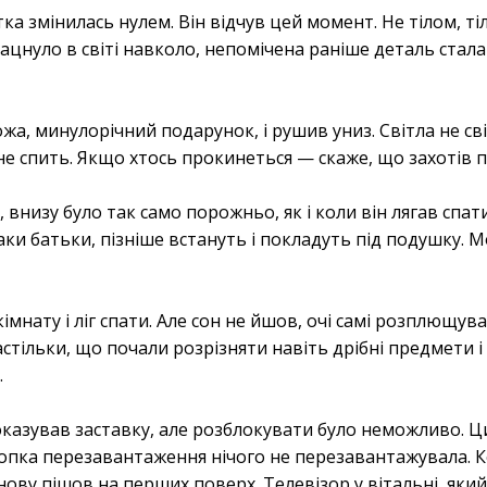
а змінилась нулем. Він відчув цей момент. Не тілом, тіл
цнуло в світі навколо, непомічена раніше деталь стала н
а, минулорічний подарунок, і рушив униз. Світла не св
не спить. Якщо хтось прокинеться — скаже, що захотів п
 внизу було так само порожньо, як і коли він лягав спати
аки батьки, пізніше встануть і покладуть під подушку. М
імнату і ліг спати. Але сон не йшов, очі самі розплющува
стільки, що почали розрізняти навіть дрібні предмети і
.
оказував заставку, але розблокувати було неможливо. 
кнопка перезавантаження нічого не перезавантажувала. 
ову пішов на перших поверх. Телевізор у вітальні, яки