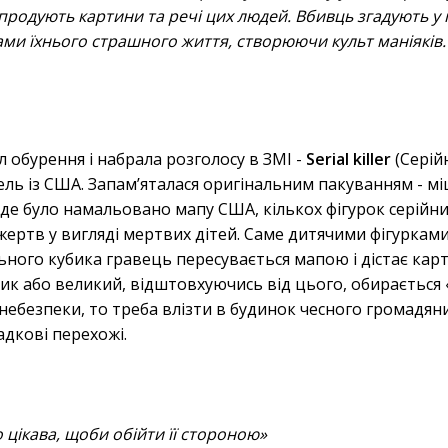
продують картини та речі цих людей. Вбивць згадують у 
ами їхнього страшного життя, створюючи культ маніяків.
 обурення і набрала розголосу в ЗМІ -
Serial killer
(Серій
ель із США. Запам’яталася оригінальним пакуванням - м
 де було намальовано мапу США, кількох фігурок серійн
 жертв у вигляді мертвих дітей. Саме дитячими фігуркам
ьного кубика гравець пересувається мапою і дістає карт
ик або великий, відштовхуючись від цього, обирається 
ебезпеки, то треба влізти в будинок чесного громадяни
адкові перехожі.
 цікава, щоби обійти її стороною»