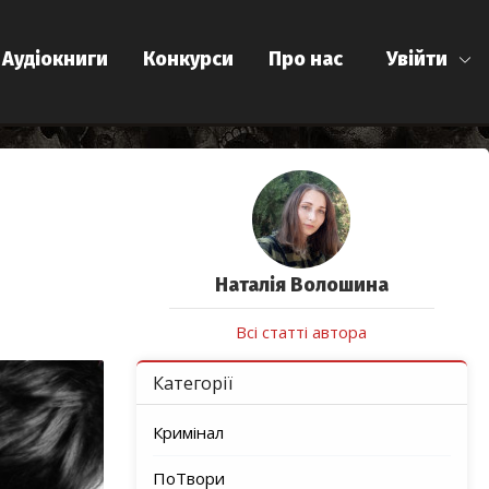
Аудіокниги
Конкурси
Про нас
Увійти
Наталiя Волошина
Всі статті автора
Категорії
Кримінал
ПоТвори