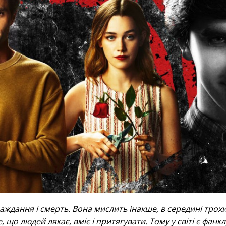
аждання і смерть. Вона мислить інакше, в середині трох
, що людей лякає, вміє і притягувати. Тому у світі є фанк