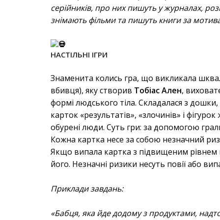
серійників, про них пишуть у журналах, роз
знімають фільми та пишуть книги за мотив
НАСТІЛЬНІ ІГРИ
Знаменита колись гра, що викликала шквал
вбивця), яку створив
Тобіас Ален
, виховат
формі людського тіла. Складалася з дошки,
карток «результатів», «злочинів» і фігурок
обурені люди. Суть гри: за допомогою грал
Кожна картка несе за собою незначний риз
Якщо випала картка з підвищеним рівнем н
його. Незначні ризики несуть повії або вип
Приклади завдань:
«Бабця, яка йде додому з продуктами, надто