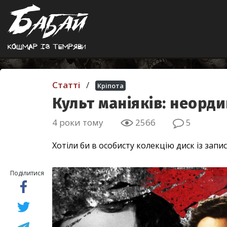
Кошмар iз темряви
Статті
/
Кріпота
Культ маніяків: неорд
4 роки тому
2566
5
Хотіли би в особисту колекцію диск із зап
Поділитися