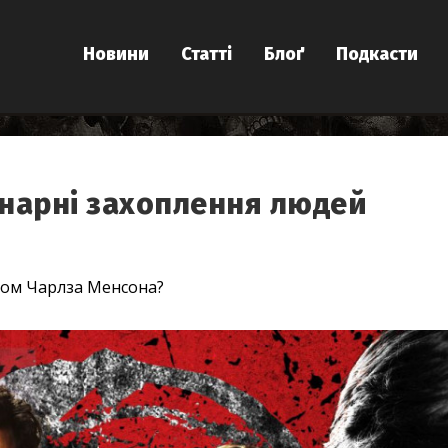
Новини
Статті
Блоґ
Подкасти
инарні захоплення людей
исом Чарлза Менсона?