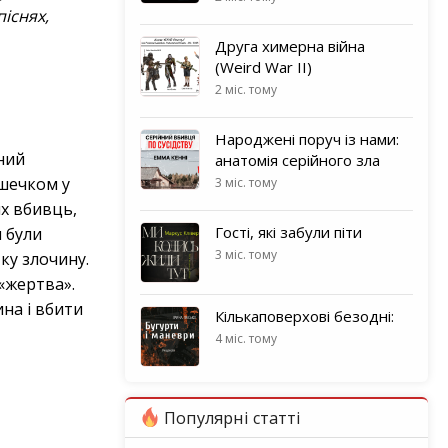
піснях,
Друга химерна війна
(Weird War II)
2 міс. тому
Народжені поруч із нами:
ний
анатомія серійного зла
ішечком у
3 міс. тому
их вбивць,
Гості, які забули піти
и були
3 міс. тому
ку злочину.
«жертва».
на і вбити
Кількаповерхові безодні:
4 міс. тому
Популярні статті