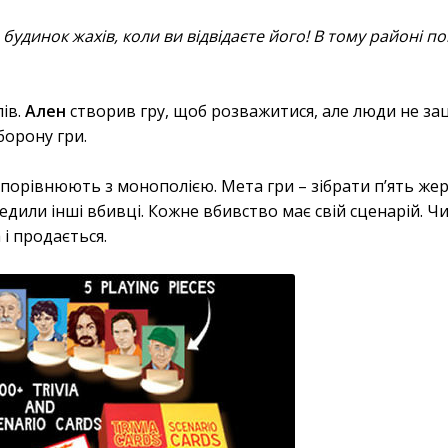
удинок жахів, коли ви відвідаєте його! В тому районі п
пів.
Ален
створив гру, щоб розважитися, але люди не за
борону гри.
порівнюють з монополією. Мета гри – зібрати п’ять жер
едили інші вбивці. Кожне вбивство має свій сценарій. Ч
 і продається.