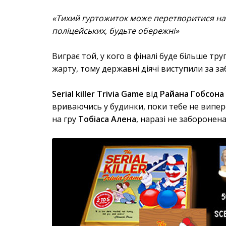
«Тихий гуртожиток може перетворитися на б
поліцейських, будьте обережні»
Виграє той, у кого в фіналі буде більше тру
жарту, тому державні діячі виступили за за
Serial killer Trivia Game
від
Райана Гобсона
вриваючись у будинки, поки тебе не випер
на гру
Тобіаса Алена
, наразі не заборонена