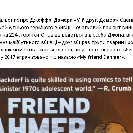
мальопис про
Джеффрі Дамера «Мій друг, Дамер»
. Сцен
майбутнього серійного вбивці. Початковий варіант вий
н на 224 сторінки. Оповідь ведеться від особи
Джона
, в
ння майбутнього вбивці – друг збирав трупи тварин і р
зрілих моментів з життя хлопця, аж до його першого вби
а у 2017 екранізовано під назвою
«My friend Dahmer»
.