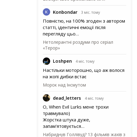
Konbondar
3 міс. тому
Повністю, на 100% згоден з автором
статті, ідентичні емоції після
перегляду цьо…
Нетолерантні роздуми про серіал
«Терор»
Loshpen
4 міс. тому
Настільки моторошно, що аж волося
на жопі дибки встає
Морок над Інсмутом
dead_letters
4 міс. тому
О, When Evil Lurks мене трохи
травмувало)
Жорстка штука дуже,
запам'ятовується…
Набриднув Голлівуд? 13 фільмів жахів з