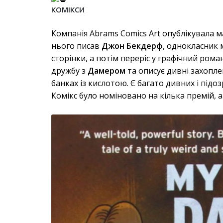
КОМІКСИ
Компанія Abrams Comics Art опублікувала 
нього писав
Джон Бекдерф
, однокласник 
сторінки, а потім переріс у графічний рома
дружбу з
Дамером
та описує дивні захопле
банках із кислотою. Є багато дивних і підо
Комікс було номіновано на кілька премій, 