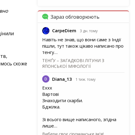
овно
Зараз обговорюють
CarpeDiem
3 дн. тому
цінили
Навіть не знав, що вони саме з Індії
пішли, тут також цікаво написано про
тенгу…
тв,
ТЕНҐУ – ЗАГАДКОВІ ЛІТУНИ З
имось схоже
ЯПОНСЬКОЇ МІФОЛОГІЇ
Diana_13
1 тиж. тому
Еххх
Вартові
Знаходити скарби.
Бджілка.
Зі всього вище написаного, згідна
лише…
Вибери своє сіроманське ім'я!