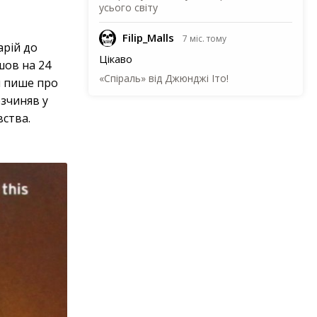
усього світу
Filip_Malls
7 міс. тому
арій до
Цікаво
шов на 24
«Спіраль» від Джюнджі Іто!
ін пише про
озчиняв у
вства.