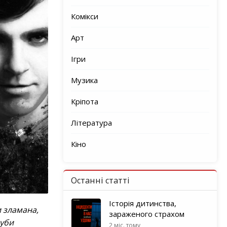
Комікси
Арт
Ігри
Музика
Кріпота
Література
Кіно
Останні статті
Історія дитинства,
и зламана,
зараженого страхом
луби
2 міс. тому